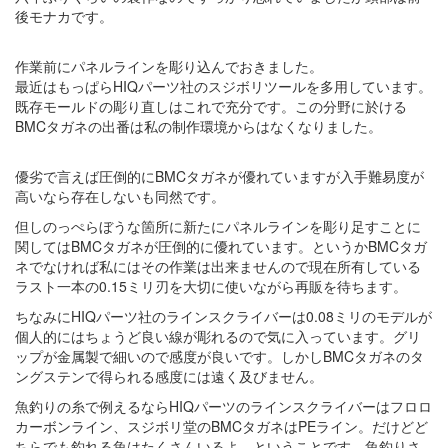
後モナカです。
作業前にパネルラインを彫り込んでおきました。
最近はもっぱらHIQパーツ社のスジボリツールを多用しています。
既存モールドの彫り直しはこれで充分です。この分野に於ける
BMCタガネの出番は私の制作環境からはなくなりました。
優劣で言えば圧倒的にBMCタガネが優れていますが入手難易度が
高いなら存在しないも同然です。
但しのっぺらぼうな箇所に新たにパネルラインを彫り足すことに
関してはBMCタガネが圧倒的に優れています。というかBMCタガ
ネでなければ私にはその作業は出来ませんので現在所有している
ラスト一本の0.15ミリ刃を大切に使いながら再販を待ちます。
ちなみにHIQパーツ社のラインスクライバーは0.08ミリのモデルが
個人的にはちょうど良い線が彫れるので気に入っています。グリ
ップが金属製で細いので感度が良いです。しかしBMCタガネのタ
ングステンで得られる感度には遠く及びません。
魚釣りの糸で例えるならHIQパーツのラインスクライバーはフロロ
カーボンライン、スジボリ堂のBMCタガネはPEライン。だけどど
ちらでも釣れる魚はたくさんいるよ、ということです。魚釣りさ