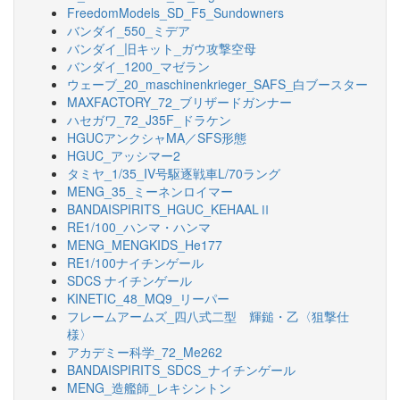
FreedomModels_SD_F5_Sundowners
バンダイ_550_ミデア
バンダイ_旧キット_ガウ攻撃空母
バンダイ_1200_マゼラン
ウェーブ_20_maschinenkrieger_SAFS_白ブースター
MAXFACTORY_72_ブリザードガンナー
ハセガワ_72_J35F_ドラケン
HGUCアンクシャMA／SFS形態
HGUC_アッシマー2
タミヤ_1/35_IV号駆逐戦車L/70ラング
MENG_35_ミーネンロイマー
BANDAISPIRITS_HGUC_KEHAALⅡ
RE1/100_ハンマ・ハンマ
MENG_MENGKIDS_He177
RE1/100ナイチンゲール
SDCS ナイチンゲール
KINETIC_48_MQ9_リーパー
フレームアームズ_四八式二型 輝鎚・乙〈狙撃仕
様〉
アカデミー科学_72_Me262
BANDAISPIRITS_SDCS_ナイチンゲール
MENG_造艦師_レキシントン