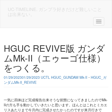
Skip
to
UC-TIMELINE. ガンプラ好きだけど難しいこと
main
は出来ない。
content
Toggle n
HGUC REVIVE版 ガンダ
ムMk-II（エゥーゴ仕様）
をつくる。
01/29/2023
01/29/2023
UCTL
HGUC_GUNDAM Mk-II
・
HGUC_ガ
ンダムMk-II_REVIVE
一気に四体ほど完成報告出来そうな状態になってきましたのでMk-
IIの方も手を動かしていきたいと思います。ほんとはこれとミカエ
リスあたりまで今月内に完成させたかったのですが来月行きで