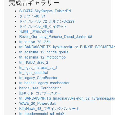
完成品ギャラリー
SUYATA_SkyKnights_FokkerDrI
タミヤ_1/48_V1
ドイツレベル_72_ホルテンGo229
ドイツレベル_48_ケイデット
福崎町_河童の河次郎
Revell_Germany_Porsche_Diesel_Junior108
tn_tamiya_72_f35b
tn_BANDAISPIRITS_kyokaisenki_72_BUNYIP_BOOMERA
tn_aoshima_12_honda_gorilla
tn_aoshima_12_motocompo
tn_HGUC_drac_2
tn_hguc_marasai_uc_2
tn_hguc_dodaikai
tn_legacy_CoreBooster
tn_bandai_legacy_corebooster
bandai_144_Corebooster
旧キット_コアブースター
tn_BANDAISPIRITS_ImaginarySkeleton_32_Tyrannosauru
WAVE_20_PowerdSuit
KittyHawk_48_フライングパンケーキ
tn_freedommodel_sd_mig21