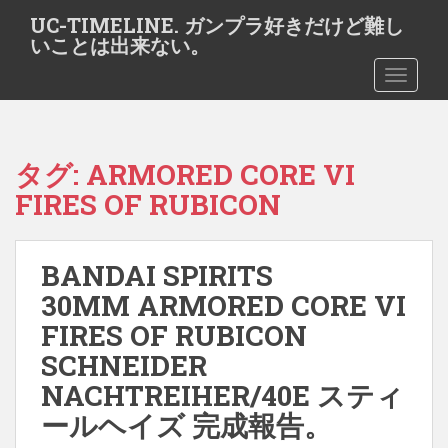
S
UC-TIMELINE. ガンプラ好きだけど難し
k
いことは出来ない。
i
TOGGLE
p
t
o
m
タグ:
ARMORED CORE VI
a
i
FIRES OF RUBICON
n
c
o
BANDAI SPIRITS
n
30MM ARMORED CORE VI
t
FIRES OF RUBICON
e
n
SCHNEIDER
t
NACHTREIHER/40E スティ
ールヘイズ 完成報告。