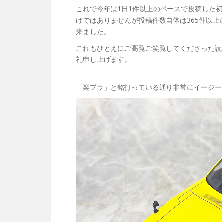
これで今年は1日1件以上のペースで投稿した
けではありませんが投稿件数自体は365件以
来ました。
これもひとえにご高覧ご笑覧してくださった読
礼申し上げます。
「楽プラ」と銘打っている通り非常にイージー