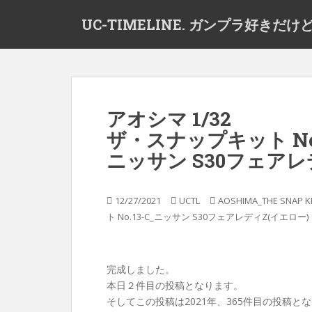
S
UC-TIMELINE. ガンプラ好き
k
i
p
t
o
m
アオシマ 1/32
a
ザ・スナップキット No.
i
n
ニッサン S30フェアレ
c
o
n
12/27/2021
UCTL
AOSHIMA_THE SNAP K
t
ト No.13-C_ニッサン S30フェアレディZ(イエロー)
e
n
t
完成しました。
本日２件目の投稿となります。
そしてこの投稿は2021年、365件目の投稿と