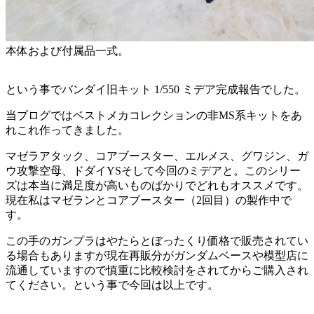
本体および付属品一式。
という事でバンダイ旧キット 1/550 ミデア完成報告でした。
当ブログではベストメカコレクションの非MS系キットをあ
れこれ作ってきました。
マゼラアタック、コアブースター、エルメス、グワジン、ガ
ウ攻撃空母、ドダイYSそして今回のミデアと。このシリー
ズは本当に満足度が高いものばかりでどれもオススメです。
現在私はマゼランとコアブースター（2回目）の製作中で
す。
この手のガンプラはやたらとぼったくり価格で販売されてい
る場合もありますが現在再販分がガンダムベースや模型店に
流通していますので慎重に比較検討をされてからご購入され
てください。という事で今回は以上です。