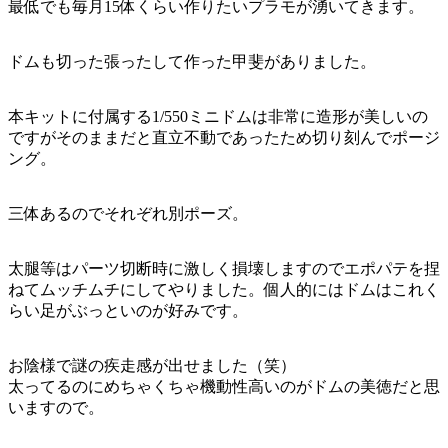
最低でも毎月15体くらい作りたいプラモが湧いてきます。
ドムも切った張ったして作った甲斐がありました。
本キットに付属する1/550ミニドムは非常に造形が美しいの
ですがそのままだと直立不動であったため切り刻んでポージ
ング。
三体あるのでそれぞれ別ポーズ。
太腿等はパーツ切断時に激しく損壊しますのでエポパテを捏
ねてムッチムチにしてやりました。個人的にはドムはこれく
らい足がぶっといのが好みです。
お陰様で謎の疾走感が出せました（笑）
太ってるのにめちゃくちゃ機動性高いのがドムの美徳だと思
いますので。