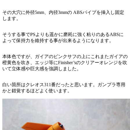
その大穴に外径5mm、内径3mmの ABSパイプを挿入し固定
します。
そうする事でPSよりも遥かに磨耗に強く粘りのあるABSに
よって保持力を維持する事が出来るようになります。
本体色ですが、ガイアのピンクサフの上にこれまたガイアの
橙黄色を吹き、エッジ等にFinisher’sのクリアーオレンジを吹
いて立体感や巨大感を強調しました。
白い箇所はクレオス311番だったと思います。ガンプラ専用
かと錯覚するほどよく使います。