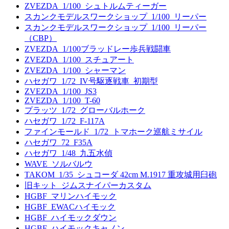
ZVEZDA_1/100_シュトルムティーガー
スカンクモデルスワークショップ_1/100_リーパー
スカンクモデルスワークショップ_1/100_リーパー
（CBP）
ZVEZDA_1/100ブラッドレー歩兵戦闘車
ZVEZDA_1/100_スチュアート
ZVEZDA_1/100_シャーマン
ハセガワ_1/72_IV号駆逐戦車_初期型
ZVEZDA_1/100_JS3
ZVEZDA_1/100_T-60
プラッツ_1/72_グローバルホーク
ハセガワ_1/72_F-117A
ファインモールド_1/72_トマホーク巡航ミサイル
ハセガワ_72_F35A
ハセガワ_1/48_九五水偵
WAVE_ソルバルウ
TAKOM_1/35_シュコーダ 42cm M.1917 重攻城用臼砲
旧キット_ジムスナイパーカスタム
HGBF_マリンハイモック
HGBF_EWACハイモック
HGBF_ハイモックダウン
HGBF_ハイモックキャノン