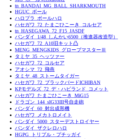
tn_BANDAI_MG_BALL_SHARKMOUTH
HGUC_ボール
ハロプラ_ボールハロ
ハセガワ_72_たまごひこーき_コルセア
tn_HASEGAWA_72_F15_JASDF
バンダイ_1/48_しんかい6500（推進器改造型）
ハセガワ_72_A10旧キット凸
MENG_MENGKIDS_グローブマスターⅢ
タミヤ_35_ヘッツァー
ハセガワ_72_コルセア
アオシマ_72_飛燕
タミヤ_48_ストームタイガー
ハセガワ_72_ブラックバードICHIBAN
KPモデルズ_72_デ・ハビランド_コメット
ハセガワ_たまごひこーき_MiG15
ドラゴン_144_sIG33III号自走砲
バンダイ_60_射出成形機
ハセガワ_メカトロメイト
バンダイ_5000_スターデストロイヤー
バンダイ_ザクレロハロ
HGPG_トリプル・プチッガイ