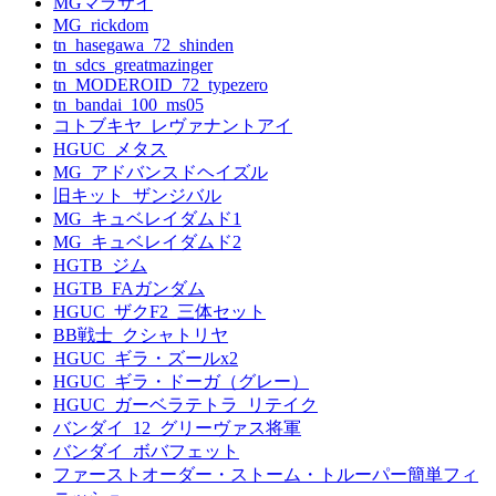
MGマラサイ
MG_rickdom
tn_hasegawa_72_shinden
tn_sdcs_greatmazinger
tn_MODEROID_72_typezero
tn_bandai_100_ms05
コトブキヤ_レヴァナントアイ
HGUC_メタス
MG_アドバンスドヘイズル
旧キット_ザンジバル
MG_キュベレイダムド1
MG_キュベレイダムド2
HGTB_ジム
HGTB_FAガンダム
HGUC_ザクF2_三体セット
BB戦士_クシャトリヤ
HGUC_ギラ・ズールx2
HGUC_ギラ・ドーガ（グレー）
HGUC_ガーベラテトラ_リテイク
バンダイ_12_グリーヴァス将軍
バンダイ_ボバフェット
ファーストオーダー・ストーム・トルーパー簡単フィ