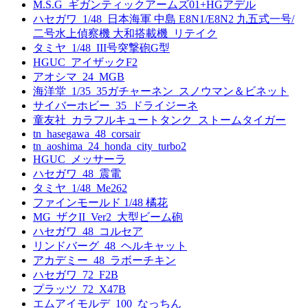
M.S.G_ギガンティックアームズ01+HGアデル
ハセガワ_1/48_日本海軍 中島 E8N1/E8N2 九五式一号/
二号水上偵察機 大和搭載機_リテイク
タミヤ_1/48_III号突撃砲G型
HGUC_アイザックF2
アオシマ_24_MGB
海洋堂_1/35_35ガチャーネン_スノウマン＆ビネット
サイバーホビー_35_ドライジーネ
童友社_カラフルキュートタンク_ストームタイガー
tn_hasegawa_48_corsair
tn_aoshima_24_honda_city_turbo2
HGUC_メッサーラ
ハセガワ_48_震電
タミヤ_1/48_Me262
ファインモールド 1/48 橘花
MG_ザクII_Ver2_大型ビーム砲
ハセガワ_48_コルセア
リンドバーグ_48_ヘルキャット
アカデミー_48_ラボーチキン
ハセガワ_72_F2B
プラッツ_72_X47B
エムアイモルデ_100_なっちん