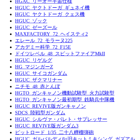
HGAC_リーオー宇宙仕様
HGUC_ヤクトドーガ_ギュネイ機
HGUC_ヤクトドーガ_クェス機
HGUC_ゾック
HGUC_ゼーズール
MAXFACTORY_72_ヘイスティ2
エレール_72_モラーヌ225
アカデミー科学_72_F15E
ドイツレベル_48_スピットファイアMkII
HGUC_リゲルグ
HG_マジンガーZ
HGUC_サイコガンダム
HGUC_ザクマリナー
ニチモ_48_赤とんぼ
HGTO_ガンキャノン機動試験型_火力試験型
HGTO_ガンキャノン最初期型_鉄騎兵中隊機
HGUC_REVIVE版ガンキャノン
SDCS_陸戦型ガンダム
HGUC_シルヴァ・バレト・サプレッサー
HGUC_REVIVE版ガンダム3
ピットロード_1/35_二十八糎榴弾砲
HGUC_ガルバルディβ+旧キットミキシング_ガズアル