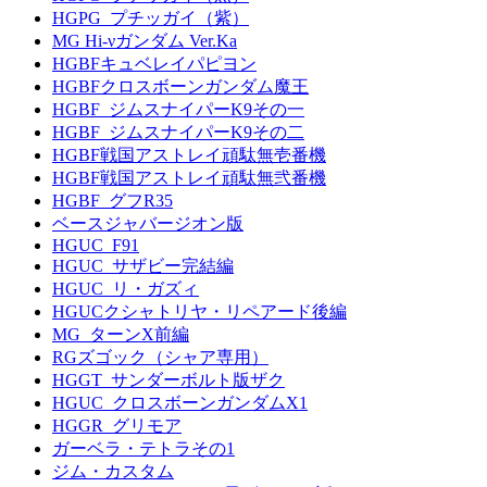
HGPG_プチッガイ（紫）
MG Hi-νガンダム Ver.Ka
HGBFキュベレイパピヨン
HGBFクロスボーンガンダム魔王
HGBF_ジムスナイパーK9その一
HGBF_ジムスナイパーK9その二
HGBF戦国アストレイ頑駄無壱番機
HGBF戦国アストレイ頑駄無弐番機
HGBF_グフR35
ベースジャバージオン版
HGUC_F91
HGUC_サザビー完結編
HGUC_リ・ガズィ
HGUCクシャトリヤ・リペアード後編
MG_ターンX前編
RGズゴック（シャア専用）
HGGT_サンダーボルト版ザク
HGUC_クロスボーンガンダムX1
HGGR_グリモア
ガーベラ・テトラその1
ジム・カスタム