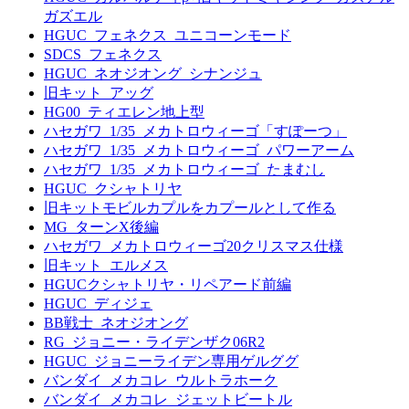
ガズエル
HGUC_フェネクス_ユニコーンモード
SDCS_フェネクス
HGUC_ネオジオング_シナンジュ
旧キット_アッグ
HG00_ティエレン地上型
ハセガワ_1/35_メカトロウィーゴ「すぽーつ」
ハセガワ_1/35_メカトロウィーゴ_パワーアーム
ハセガワ_1/35_メカトロウィーゴ_たまむし
HGUC_クシャトリヤ
旧キットモビルカプルをカプールとして作る
MG_ターンX後編
ハセガワ_メカトロウィーゴ20クリスマス仕様
旧キット_エルメス
HGUCクシャトリヤ・リペアード前編
HGUC_ディジェ
BB戦士_ネオジオング
RG_ジョニー・ライデンザク06R2
HGUC_ジョニーライデン専用ゲルググ
バンダイ_メカコレ_ウルトラホーク
バンダイ_メカコレ_ジェットビートル