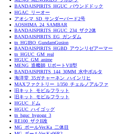
BANDAISPIRITS_HGUC_バウンドドック
HGAC_リーオー
アオシマ_SD_サンダーバード2号
AOSHIMA_24_SAMBAR
BANDAISPIRITS_HGUC_234_ザク2体
BANDAISPIRITS_EG_ガンダム
tn_HGIBO_GundamGusion
BANDAISPIRITS_HGBD_アウンリゼアーマー
tn_HGUC_GM_real
HGUC_GM_anime
MENG_造艦師_UボートVII型
BANDAISPIRITS_144_30MM_水中ポルタ
海洋堂_35ガチャーネン_ハインリヒ
MAXファクトリー_1/350_チェルノアルファ
旧キット_モビルフラット
旧キット_モビルフラット
HGUC_ドム
HGUC_ハイゴッグ
tn_hguc_hygogg_3
RE100_ザクII改
MG_ボールVer.Ka_二体目
MG_ボールVer.Ka06R2