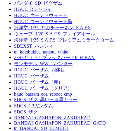
バンダイ_SD_ビグザム
HGUC_Rジャジャ
HGUC_ウーンドウォート
HGUC_ウーンドウォート黒
海洋堂_1/35_35ガチャーネン_S.A.F.S
ウェーブ_1/20_S.A.F.S_ファイアボール
海洋堂_1/35_S.A.F.S_プレミアムミラークローム
SDEXST_バンシィ
tn_kotobukiya_tamotu_white
ハセガワ_72_ブラックバードICHIBAN
モンモデル_WWT_パンター
HGUC_バーザム_四体目
HGUC_バーザム
HGUC_バーザム（赤）
HGUC_バーザム（クリア）
hguc_barzam_aoz_reboot_cmp
SDCS_ザク_黒い三連星カラー
SDCS_G3ガンダム
SDCS_ザク
BANDAI_GASHAPON_ZAKUHEAD
BANDAI_GASHAPON_ZAKUHEAD_GATO
tn_BANDAI_SD_ELMETH