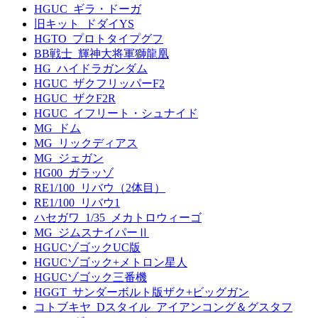
HGUC_ギラ・ドーガ
旧キット_ドダイYS
HGTO_プロトタイプグフ
BB戦士_輝神大将軍獅龍凰
HG_ハイドラガンダム
HGUC_ザクフリッパーF2
HGUC_ザクF2R
HGUC_イフリート・シュナイド
MG_ドム
MG_リックディアス
MG_ジェガン
HG00_ガラッゾ
RE1/100_リバウ（2体目）
RE1/100_リバウ1
ハセガワ_1/35_メカトロウィーゴ
MG_ジムスナイパーⅡ
HGUCゾゴックUC版
HGUCゾゴック+メトロン星人
HGUCゾゴック三番機
HGGT_サンダーボルト版ザク+ビッグガン
コトブキヤ_Dスタイル_アイアンコング＆グスタフ