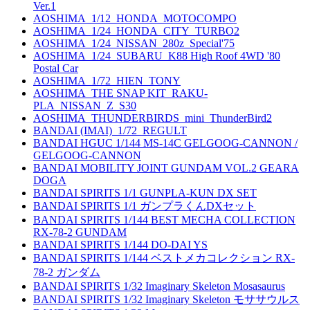
Ver.1
AOSHIMA_1/12_HONDA_MOTOCOMPO
AOSHIMA_1/24_HONDA_CITY_TURBO2
AOSHIMA_1/24_NISSAN_280z_Special'75
AOSHIMA_1/24_SUBARU_K88 High Roof 4WD '80
Postal Car
AOSHIMA_1/72_HIEN_TONY
AOSHIMA_THE SNAP KIT_RAKU-
PLA_NISSAN_Z_S30
AOSHIMA_THUNDERBIRDS_mini_ThunderBird2
BANDAI (IMAI)_1/72_REGULT
BANDAI HGUC 1/144 MS-14C GELGOOG-CANNON /
GELGOOG-CANNON
BANDAI MOBILITY JOINT GUNDAM VOL.2 GEARA
DOGA
BANDAI SPIRITS 1/1 GUNPLA-KUN DX SET
BANDAI SPIRITS 1/1 ガンプラくんDXセット
BANDAI SPIRITS 1/144 BEST MECHA COLLECTION
RX-78-2 GUNDAM
BANDAI SPIRITS 1/144 DO-DAI YS
BANDAI SPIRITS 1/144 ベストメカコレクション RX-
78-2 ガンダム
BANDAI SPIRITS 1/32 Imaginary Skeleton Mosasaurus
BANDAI SPIRITS 1/32 Imaginary Skeleton モササウルス