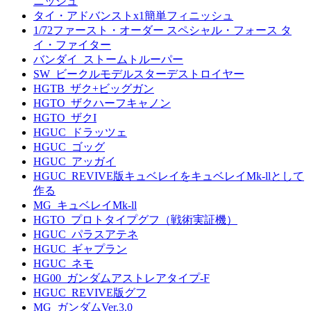
ニッシュ
タイ・アドバンストx1簡単フィニッシュ
1/72ファースト・オーダー スペシャル・フォース タ
イ・ファイター
バンダイ_ストームトルーパー
SW_ビークルモデルスターデストロイヤー
HGTB_ザク+ビッグガン
HGTO_ザクハーフキャノン
HGTO_ザクI
HGUC_ドラッツェ
HGUC_ゴッグ
HGUC_アッガイ
HGUC_REVIVE版キュベレイをキュベレイMk-llとして
作る
MG_キュベレイMk-ll
HGTO_プロトタイプグフ（戦術実証機）
HGUC_パラスアテネ
HGUC_ギャプラン
HGUC_ネモ
HG00_ガンダムアストレアタイプ-F
HGUC_REVIVE版グフ
MG_ガンダムVer.3.0