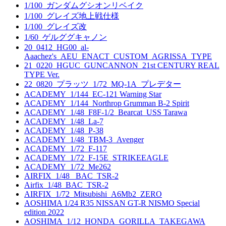
1/100_ガンダムグシオンリベイク
1/100_グレイズ地上戦仕様
1/100_グレイズ改
1/60_ゲルググキャノン
20_0412_HG00_al-
Aaachez's_AEU_ENACT_CUSTOM_AGRISSA_TYPE
21_0220_HGUC_GUNCANNON_21st CENTURY REAL
TYPE Ver.
22_0820_プラッツ_1/72_MQ-1A_プレデター
ACADEMY_1/144_EC-121 Warning Star
ACADEMY_1/144_Northrop Grumman B-2 Spirit
ACADEMY_1/48_F8F-1/2_Bearcat_USS Tarawa
ACADEMY_1/48_La-7
ACADEMY_1/48_P-38
ACADEMY_1/48_TBM-3_Avenger
ACADEMY_1/72_F-117
ACADEMY_1/72_F-15E_STRIKEEAGLE
ACADEMY_1/72_Me262
AIRFIX_1/48_ BAC_TSR-2
Airfix_1/48_BAC_TSR-2
AIRFIX_1/72_Mitsubishi_A6Mb2_ZERO
AOSHIMA 1/24 R35 NISSAN GT-R NISMO Special
edition 2022
AOSHIMA_1/12_HONDA_GORILLA_TAKEGAWA