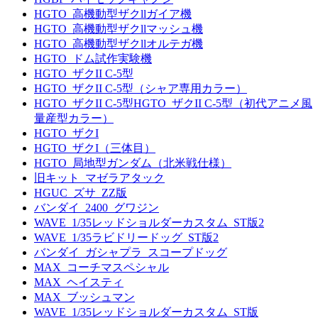
HGTO_高機動型ザクllガイア機
HGTO_高機動型ザクllマッシュ機
HGTO_高機動型ザクllオルテガ機
HGTO_ドム試作実験機
HGTO_ザクII C-5型
HGTO_ザクII C-5型（シャア専用カラー）
HGTO_ザクII C-5型HGTO_ザクII C-5型（初代アニメ風
量産型カラー）
HGTO_ザクI
HGTO_ザクI（三体目）
HGTO_局地型ガンダム（北米戦仕様）
旧キット_マゼラアタック
HGUC_ズサ_ZZ版
バンダイ_2400_グワジン
WAVE_1/35レッドショルダーカスタム_ST版2
WAVE_1/35ラビドリードッグ_ST版2
バンダイ_ガシャプラ_スコープドッグ
MAX_コーチマスペシャル
MAX_ヘイスティ
MAX_ブッシュマン
WAVE_1/35レッドショルダーカスタム_ST版