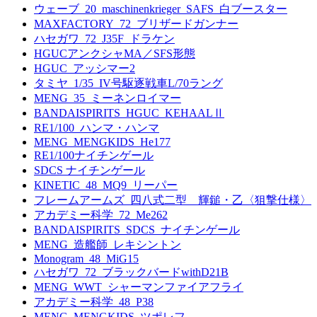
ウェーブ_20_maschinenkrieger_SAFS_白ブースター
MAXFACTORY_72_ブリザードガンナー
ハセガワ_72_J35F_ドラケン
HGUCアンクシャMA／SFS形態
HGUC_アッシマー2
タミヤ_1/35_IV号駆逐戦車L/70ラング
MENG_35_ミーネンロイマー
BANDAISPIRITS_HGUC_KEHAALⅡ
RE1/100_ハンマ・ハンマ
MENG_MENGKIDS_He177
RE1/100ナイチンゲール
SDCS ナイチンゲール
KINETIC_48_MQ9_リーパー
フレームアームズ_四八式二型 輝鎚・乙〈狙撃仕様〉
アカデミー科学_72_Me262
BANDAISPIRITS_SDCS_ナイチンゲール
MENG_造艦師_レキシントン
Monogram_48_MiG15
ハセガワ_72_ブラックバードwithD21B
MENG_WWT_シャーマンファイアフライ
アカデミー科学_48_P38
MENG_MENGKIDS_ツポレフ