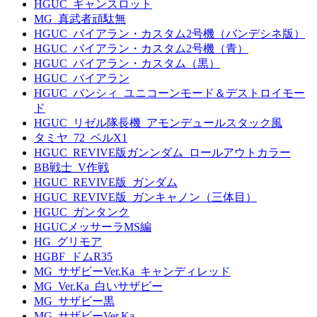
HGUC_ギャンスロット
MG_真武者頑駄無
HGUC_バイアラン・カスタム2号機（バンデシネ版）
HGUC_バイアラン・カスタム2号機（青）
HGUC_バイアラン・カスタム（黒）
HGUC_バイアラン
HGUC_バンシィ_ユニコーンモード＆デストロイモー
ド
HGUC_リゼル隊長機_アモンデュールスタック風
タミヤ_72_ベルX1
HGUC_REVIVE版ガンンダム_ロールアウトカラー
BB戦士_V作戦
HGUC_REVIVE版_ガンダム
HGUC_REVIVE版_ガンキャノン（三体目）
HGUC_ガンタンク
HGUCメッサーラMS編
HG_グリモア
HGBF_ドムR35
MG_サザビーVer.Ka_キャンディレッド
MG_Ver.Ka_白いサザビー
MG_サザビー黒
MG_サザビーVer.Ka