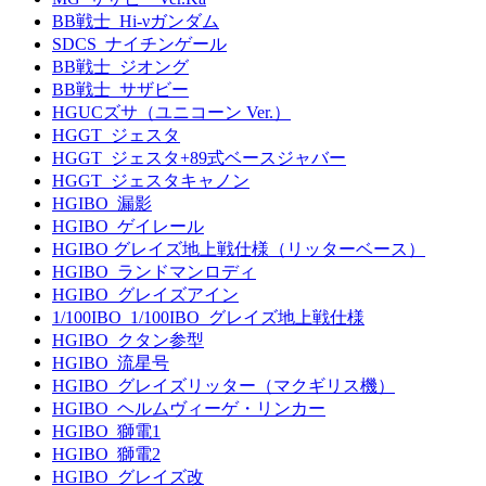
BB戦士_Hi-νガンダム
SDCS_ナイチンゲール
BB戦士_ジオング
BB戦士_サザビー
HGUCズサ（ユニコーン Ver.）
HGGT_ジェスタ
HGGT_ジェスタ+89式ベースジャバー
HGGT_ジェスタキャノン
HGIBO_漏影
HGIBO_ゲイレール
HGIBO グレイズ地上戦仕様（リッターベース）
HGIBO_ランドマンロディ
HGIBO_グレイズアイン
1/100IBO_1/100IBO_グレイズ地上戦仕様
HGIBO_クタン参型
HGIBO_流星号
HGIBO_グレイズリッター（マクギリス機）
HGIBO_ヘルムヴィーゲ・リンカー
HGIBO_獅電1
HGIBO_獅電2
HGIBO_グレイズ改