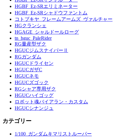
HGBF_Ez-SRエリミネーター
HGBF_Ez-SRシャドウファントム
コトブキヤ_フレームアームズ_ヴァルチャー
HGクランシェ
HGAGE_シャルドールローグ
tn_hguc_PaleRider
RG量産型ザク
HGUCジムスナイパーⅡ
RGガンダム
HGUCドライセン
HGUCガザC
HGUCネモ
HGUCズゴック
RGシャア専用ザク
HGUCハイゴッグ
ロボット魂バイアラン・カスタム
HGUCシナンジュ
カテゴリー
1/100_ガンダムキマリストルーパー