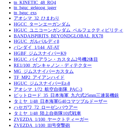
tn_KINETIC_48_RQ4
tn_hguc_gelgoog_jager
tn_hguc_exs
アオシマ_32_ひまわり
HGCC_ターンエーガンダム
HGUC_ユニコーンガンダム_ペルフェクティビリティ
BANDAISPIRITS_BEYONDGLOBAL_RX78
HGUC_ガルバルディβ
バンダイ_1/144_AT-AT
HGBF_ジムスナイパーK9
HGUC_バイアラン・カスタム2号機2体目
RE1/100_ガンキャノン・ディテクター
MG_ジムスナイパーカスタム
TF_MP2_アイアンハイド
HGUC_ジムスナイパーEz-8
アオシマ_1/72_航空自衛隊_PAC-3
ピットロード_35_日本海軍_九六式25mm三連装機銃
タミヤ_1/48_日本海軍G40コマツブルドーザー
ハセガワ_72_ローゼンバウアー
タミヤ_1/48_陸上自衛隊10式戦車
ZVEZDA_1/100_ヤークトティーガー
ZVEZDA_1/100_III号突撃砲