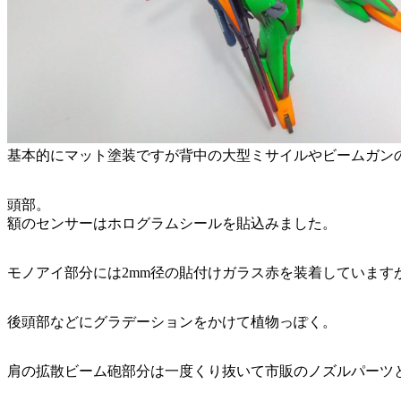
基本的にマット塗装ですが背中の大型ミサイルやビームガン
頭部。
額のセンサーはホログラムシールを貼込みました。
モノアイ部分には2mm径の貼付けガラス赤を装着していま
後頭部などにグラデーションをかけて植物っぽく。
肩の拡散ビーム砲部分は一度くり抜いて市販のノズルパーツ