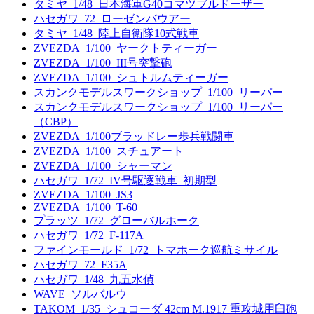
タミヤ_1/48_日本海軍G40コマツブルドーザー
ハセガワ_72_ローゼンバウアー
タミヤ_1/48_陸上自衛隊10式戦車
ZVEZDA_1/100_ヤークトティーガー
ZVEZDA_1/100_III号突撃砲
ZVEZDA_1/100_シュトルムティーガー
スカンクモデルスワークショップ_1/100_リーパー
スカンクモデルスワークショップ_1/100_リーパー
（CBP）
ZVEZDA_1/100ブラッドレー歩兵戦闘車
ZVEZDA_1/100_スチュアート
ZVEZDA_1/100_シャーマン
ハセガワ_1/72_IV号駆逐戦車_初期型
ZVEZDA_1/100_JS3
ZVEZDA_1/100_T-60
プラッツ_1/72_グローバルホーク
ハセガワ_1/72_F-117A
ファインモールド_1/72_トマホーク巡航ミサイル
ハセガワ_72_F35A
ハセガワ_1/48_九五水偵
WAVE_ソルバルウ
TAKOM_1/35_シュコーダ 42cm M.1917 重攻城用臼砲