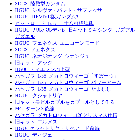
SDCS_陸戦型ガンダム
HGUC_シルヴァ・バレト・サプレッサー
HGUC_REVIVE版ガンダム3
ピットロード_1/35_二十八糎榴弾砲
HGUC_ガルバルディβ+旧キットミキシング_ガズアル
ガズエル
HGUC_フェネクス_ユニコーンモード
SDCS_フェネクス
HGUC_ネオジオング_シナンジュ
旧キット_アッグ
HG00_ティエレン地上型
ハセガワ_1/35_メカトロウィーゴ「すぽーつ」
ハセガワ_1/35_メカトロウィーゴ_パワーアーム
ハセガワ_1/35_メカトロウィーゴ_たまむし
HGUC_クシャトリヤ
旧キットモビルカプルをカプールとして作る
MG_ターンX後編
ハセガワ_メカトロウィーゴ20クリスマス仕様
旧キット_エルメス
HGUCクシャトリヤ・リペアード前編
HGUC_ディジェ