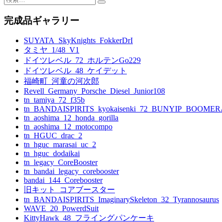
索:
完成品ギャラリー
SUYATA_SkyKnights_FokkerDrI
タミヤ_1/48_V1
ドイツレベル_72_ホルテンGo229
ドイツレベル_48_ケイデット
福崎町_河童の河次郎
Revell_Germany_Porsche_Diesel_Junior108
tn_tamiya_72_f35b
tn_BANDAISPIRITS_kyokaisenki_72_BUNYIP_BOOME
tn_aoshima_12_honda_gorilla
tn_aoshima_12_motocompo
tn_HGUC_drac_2
tn_hguc_marasai_uc_2
tn_hguc_dodaikai
tn_legacy_CoreBooster
tn_bandai_legacy_corebooster
bandai_144_Corebooster
旧キット_コアブースター
tn_BANDAISPIRITS_ImaginarySkeleton_32_Tyrannosaurus
WAVE_20_PowerdSuit
KittyHawk_48_フライングパンケーキ