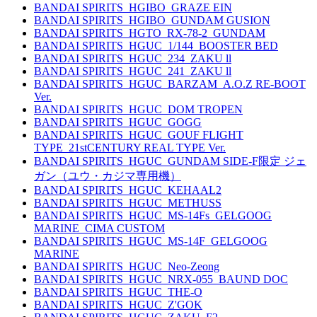
BANDAI SPIRITS_HGIBO_GRAZE EIN
BANDAI SPIRITS_HGIBO_GUNDAM GUSION
BANDAI SPIRITS_HGTO_RX-78-2_GUNDAM
BANDAI SPIRITS_HGUC_1/144_BOOSTER BED
BANDAI SPIRITS_HGUC_234_ZAKU ll
BANDAI SPIRITS_HGUC_241_ZAKU ll
BANDAI SPIRITS_HGUC_BARZAM_A.O.Z RE-BOOT
Ver.
BANDAI SPIRITS_HGUC_DOM TROPEN
BANDAI SPIRITS_HGUC_GOGG
BANDAI SPIRITS_HGUC_GOUF FLIGHT
TYPE_21stCENTURY REAL TYPE Ver.
BANDAI SPIRITS_HGUC_GUNDAM SIDE-F限定 ジェ
ガン（ユウ・カジマ専用機）
BANDAI SPIRITS_HGUC_KEHAAL2
BANDAI SPIRITS_HGUC_METHUSS
BANDAI SPIRITS_HGUC_MS-14Fs_GELGOOG
MARINE_CIMA CUSTOM
BANDAI SPIRITS_HGUC_MS-14F_GELGOOG
MARINE
BANDAI SPIRITS_HGUC_Neo-Zeong
BANDAI SPIRITS_HGUC_NRX-055_BAUND DOC
BANDAI SPIRITS_HGUC_THE-O
BANDAI SPIRITS_HGUC_Z'GOK