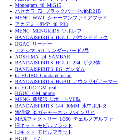
Monogram_48_MiG15
ハセガワ_72_ブラックバードwithD21B
MENG_WWT_シャーマンファイアフライ
アカデミー科学_48_P38
MENG_MENGKIDS_ツポレフ
BANDAISPIRITS_HGUC_バウンドドック
HGAC_リーオー
アオシマ_SD_サンダーバード2号
AOSHIMA_24_SAMBAR
BANDAISPIRITS_HGUC_234_ザク2体
BANDAISPIRITS_EG_ガンダム
tn_HGIBO_GundamGusion
BANDAISPIRITS_HGBD_アウンリゼアーマー
tn_HGUC_GM_real
HGUC_GM_anime
MENG_造艦師_UボートVII型
BANDAISPIRITS_144_30MM_水中ポルタ
海洋堂_35ガチャーネン_ハインリヒ
MAXファクトリー_1/350_チェルノアルファ
旧キット_モビルフラット
旧キット_モビルフラット
HGUC_ドム