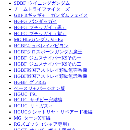
SDBF_ウイニングガンダム
チームトライファイターズ
GBF Rギャギャ ガンダムフェイス
HGPG_パンダッガイ
HGPG_プチッガイ（黒）
HGPG_プチッガイ（紫）
MG Hi-νガンダム Ver.Ka
HGBFキュベレイパピヨン
HGBFクロスボーンガンダム魔王
HGBF_ジムスナイパーK9その一
HGBF_ジムスナイパーK9その二
HGBF戦国アストレイ頑駄無壱番機
HGBF戦国アストレイ頑駄無弐番機
HGBF_グフR35
ベースジャバージオン版
HGUC_F91
HGUC_サザビー完結編
HGUC_リ・ガズィ
HGUCクシャトリヤ・リペアード後編
MG_ターンX前編
RGズゴック（シャア専用）