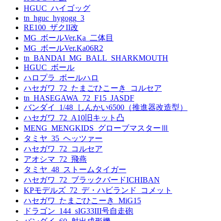
HGUC_ハイゴッグ
tn_hguc_hygogg_3
RE100_ザクII改
MG_ボールVer.Ka_二体目
MG_ボールVer.Ka06R2
tn_BANDAI_MG_BALL_SHARKMOUTH
HGUC_ボール
ハロプラ_ボールハロ
ハセガワ_72_たまごひこーき_コルセア
tn_HASEGAWA_72_F15_JASDF
バンダイ_1/48_しんかい6500（推進器改造型）
ハセガワ_72_A10旧キット凸
MENG_MENGKIDS_グローブマスターⅢ
タミヤ_35_ヘッツァー
ハセガワ_72_コルセア
アオシマ_72_飛燕
タミヤ_48_ストームタイガー
ハセガワ_72_ブラックバードICHIBAN
KPモデルズ_72_デ・ハビランド_コメット
ハセガワ_たまごひこーき_MiG15
ドラゴン_144_sIG33III号自走砲