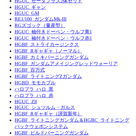
HGUC_ゼータプラス2体セット
HGUC_ギャン
HGUC_GM
RE1/100_ガンダムMk-III
RGズゴック（量産型）
HGUC_袖付きドーベン・ウルフ青1
HGUC_袖付きドーベン・ウルフ赤1
HGBF_ストライカージンクス
HGBF_Rギャギャ（ノーマル）
HGBF_カミキバーニングガンダム
HGBF_ガンダムアメイジングレッドウォーリア
HGBF_百万式
HGBF_ライトニングZガンダム
HGBD_モモカプル
ハロプラ_ハロ_黒
ハロプラ_ハロ_赤
HGUC_Zll
HGUC_シュツルム・ガルス
HGBF_Rギャギャ（謹賀新年）
HGBF_ライトニングガンダム＆HGBC_ライトニング
バックウェポンシステム
HGBF_ビルドバーニングガンダム