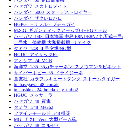
バンダイ_60_射出成形機
ハセガワ_メカトロメイト
バンダイ_5000_スターデストロイヤー
バンダイ_ザクレロハロ
HGPG_トリプル・プチッガイ
M.S.G_ギガンティックアームズ01+HGアデル
ハセガワ_1/48_日本海軍 中島 E8N1/E8N2 九五式一号/
二号水上偵察機 大和搭載機_リテイク
タミヤ_1/48_III号突撃砲G型
HGUC_アイザックF2
アオシマ_24_MGB
海洋堂_1/35_35ガチャーネン_スノウマン＆ビネット
サイバーホビー_35_ドライジーネ
童友社_カラフルキュートタンク_ストームタイガー
tn_hasegawa_48_corsair
tn_aoshima_24_honda_city_turbo2
HGUC_メッサーラ
ハセガワ_48_震電
タミヤ_1/48_Me262
ファインモールド 1/48 橘花
MG_ザクII_Ver2_大型ビーム砲
ハセガワ_48_コルセア