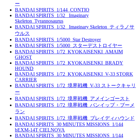
ー
BANDAI SPIRITS_1/144_CONTIO
BANDAI SPIRITS_1/32_ Imaginary
Skeleton_Tyrannosaurus
BANDAI SPIRITS_1/32_ Imaginary Skeleton_ティラノサ
ウルス
BANDAI SPIRITS_1/5000_Star Destroyer
BANDAI SPIRITS_1/5000_スターデストロイヤー
BANDAI SPIRITS_1/72_KYOKAISENKI_AMAIM
GHOST
BANDAI SPIRITS_1/72_KYOKAISENKI_BRADY
HOUND
BANDAI SPIRITS_1/72_KYOKAISENKI_V-33 STORK
CARRIER
BANDAI SPIRITS_1/72_境界戦機_V-33 ストークキャリ
ー
BANDAI SPIRITS_1/72_境界戦機_アメインゴースト
BANDAI SPIRITS_1/72_境界戦機_バンイップ・ブーメ
ラン
BANDAI SPIRITS_1/72_境界戦機_ブレイディハウンド
BANDAI SPIRITS_30 MINUTES MISSIONS_1/144
bEXM-14T CIELNOVA
BANDAI SPIRITS_30 MINUTES MISSIONS_1/144