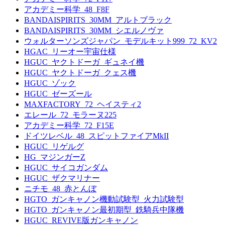
アカデミー科学_48_F8F
BANDAISPIRITS_30MM_アルトブラック
BANDAISPIRITS_30MM_シエルノヴァ
ウォルターソンズジャパン_モデルキット999_72_KV2
HGAC_リーオー宇宙仕様
HGUC_ヤクトドーガ_ギュネイ機
HGUC_ヤクトドーガ_クェス機
HGUC_ゾック
HGUC_ゼーズール
MAXFACTORY_72_ヘイスティ2
エレール_72_モラーヌ225
アカデミー科学_72_F15E
ドイツレベル_48_スピットファイアMkII
HGUC_リゲルグ
HG_マジンガーZ
HGUC_サイコガンダム
HGUC_ザクマリナー
ニチモ_48_赤とんぼ
HGTO_ガンキャノン機動試験型_火力試験型
HGTO_ガンキャノン最初期型_鉄騎兵中隊機
HGUC_REVIVE版ガンキャノン