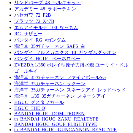
リンドバーグ_48_ヘルキャット
アカデミー_48_ラボーチキン
ハセガワ_72_F2B
プラッツ_72_X47B
エムアイモルデ_100_なっちん
RG_サザビー
バンダイ_RG_νガンダム
海洋堂_35ガチャーネン_SAFS_白
バンダイ_フルメカニクス_10_ガンダムグシオン
バンダイ_HGUC_ペーネロペー
ZVEZDA 1/350 ボレイ型原子力潜水艦 ユーリイ・ドル
ゴールキイ
海洋堂_35ガチャーネン_ファイアボールSG
海洋堂_35ガチャーネン_ラクーン
海洋堂_35ガチャーネン_スネークアイ_レッドヘッド
海洋堂_1/35_35ガチャーネン_スネークアイ
HGUC_グスタフカール
HGUC_THE-O
BANDAI_HGUC_DOM_TROPEN
tn_BANDAI_HGUC_ZAKU_REALTYPE
BANDAI_HGUC_GOUF_FLIGHTTYPE
tn_BANDAI_HGUC_GUNCANNON_REALTYPE