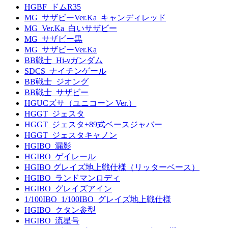
HGBF_ドムR35
MG_サザビーVer.Ka_キャンディレッド
MG_Ver.Ka_白いサザビー
MG_サザビー黒
MG_サザビーVer.Ka
BB戦士_Hi-νガンダム
SDCS_ナイチンゲール
BB戦士_ジオング
BB戦士_サザビー
HGUCズサ（ユニコーン Ver.）
HGGT_ジェスタ
HGGT_ジェスタ+89式ベースジャバー
HGGT_ジェスタキャノン
HGIBO_漏影
HGIBO_ゲイレール
HGIBO グレイズ地上戦仕様（リッターベース）
HGIBO_ランドマンロディ
HGIBO_グレイズアイン
1/100IBO_1/100IBO_グレイズ地上戦仕様
HGIBO_クタン参型
HGIBO_流星号