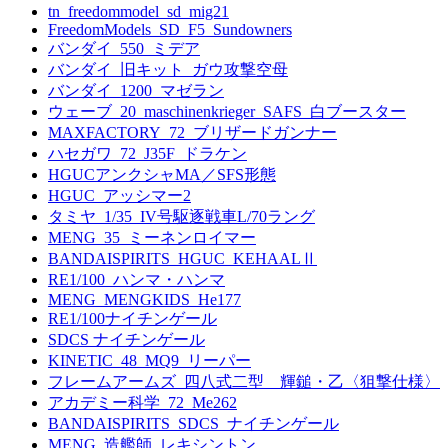
tn_freedommodel_sd_mig21
FreedomModels_SD_F5_Sundowners
バンダイ_550_ミデア
バンダイ_旧キット_ガウ攻撃空母
バンダイ_1200_マゼラン
ウェーブ_20_maschinenkrieger_SAFS_白ブースター
MAXFACTORY_72_ブリザードガンナー
ハセガワ_72_J35F_ドラケン
HGUCアンクシャMA／SFS形態
HGUC_アッシマー2
タミヤ_1/35_IV号駆逐戦車L/70ラング
MENG_35_ミーネンロイマー
BANDAISPIRITS_HGUC_KEHAALⅡ
RE1/100_ハンマ・ハンマ
MENG_MENGKIDS_He177
RE1/100ナイチンゲール
SDCS ナイチンゲール
KINETIC_48_MQ9_リーパー
フレームアームズ_四八式二型 輝鎚・乙〈狙撃仕様〉
アカデミー科学_72_Me262
BANDAISPIRITS_SDCS_ナイチンゲール
MENG_造艦師_レキシントン