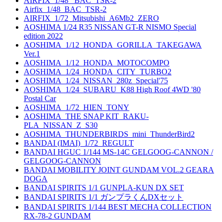
AIRFIX_1/48_ BAC_TSR-2
Airfix_1/48_BAC_TSR-2
AIRFIX_1/72_Mitsubishi_A6Mb2_ZERO
AOSHIMA 1/24 R35 NISSAN GT-R NISMO Special
edition 2022
AOSHIMA_1/12_HONDA_GORILLA_TAKEGAWA
Ver.1
AOSHIMA_1/12_HONDA_MOTOCOMPO
AOSHIMA_1/24_HONDA_CITY_TURBO2
AOSHIMA_1/24_NISSAN_280z_Special'75
AOSHIMA_1/24_SUBARU_K88 High Roof 4WD '80
Postal Car
AOSHIMA_1/72_HIEN_TONY
AOSHIMA_THE SNAP KIT_RAKU-
PLA_NISSAN_Z_S30
AOSHIMA_THUNDERBIRDS_mini_ThunderBird2
BANDAI (IMAI)_1/72_REGULT
BANDAI HGUC 1/144 MS-14C GELGOOG-CANNON /
GELGOOG-CANNON
BANDAI MOBILITY JOINT GUNDAM VOL.2 GEARA
DOGA
BANDAI SPIRITS 1/1 GUNPLA-KUN DX SET
BANDAI SPIRITS 1/1 ガンプラくんDXセット
BANDAI SPIRITS 1/144 BEST MECHA COLLECTION
RX-78-2 GUNDAM