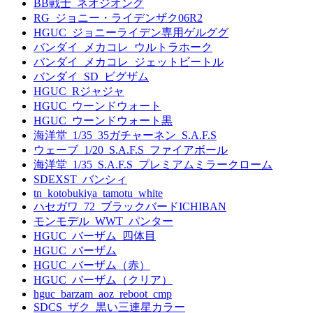
BB戦士_ネオジオング
RG_ジョニー・ライデンザク06R2
HGUC_ジョニーライデン専用ゲルググ
バンダイ_メカコレ_ウルトラホーク
バンダイ_メカコレ_ジェットビートル
バンダイ_SD_ビグザム
HGUC_Rジャジャ
HGUC_ウーンドウォート
HGUC_ウーンドウォート黒
海洋堂_1/35_35ガチャーネン_S.A.F.S
ウェーブ_1/20_S.A.F.S_ファイアボール
海洋堂_1/35_S.A.F.S_プレミアムミラークローム
SDEXST_バンシィ
tn_kotobukiya_tamotu_white
ハセガワ_72_ブラックバードICHIBAN
モンモデル_WWT_パンター
HGUC_バーザム_四体目
HGUC_バーザム
HGUC_バーザム（赤）
HGUC_バーザム（クリア）
hguc_barzam_aoz_reboot_cmp
SDCS_ザク_黒い三連星カラー