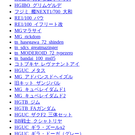
HGIBO_グリムゲルデ
フジミ_艦NEXT1/700_大和
RE1/100_バウ
RE1/100_イフリート改
MGマラサイ
MG_rickdom
tn_hasegawa_72_shinden
tn_sdcs_greatmazinger
tn_MODEROID_72_typezero
tn_bandai_100_ms05
コトブキヤ_レヴァナントアイ
HGUC_メタス
MG_アドバンスドヘイズル
旧キット_ザンジバル
MG_キュベレイダムド1
MG_キュベレイダムド2
HGTB_ジム
HGTB_FAガンダム
HGUC_ザクF2_三体セット
BB戦士_クシャトリヤ
HGUC_ギラ・ズールx2
HGUC_ギラ・ドーガ（グレー）