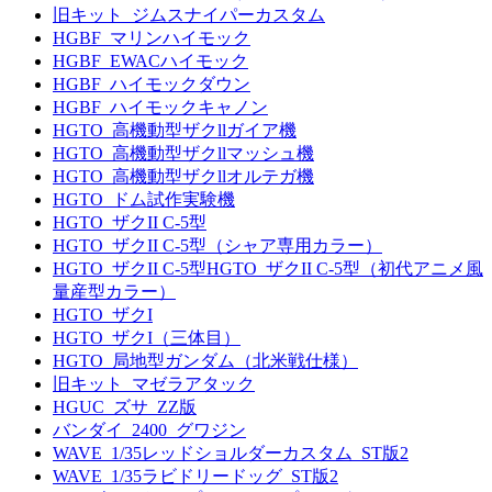
旧キット_ジムスナイパーカスタム
HGBF_マリンハイモック
HGBF_EWACハイモック
HGBF_ハイモックダウン
HGBF_ハイモックキャノン
HGTO_高機動型ザクllガイア機
HGTO_高機動型ザクllマッシュ機
HGTO_高機動型ザクllオルテガ機
HGTO_ドム試作実験機
HGTO_ザクII C-5型
HGTO_ザクII C-5型（シャア専用カラー）
HGTO_ザクII C-5型HGTO_ザクII C-5型（初代アニメ風
量産型カラー）
HGTO_ザクI
HGTO_ザクI（三体目）
HGTO_局地型ガンダム（北米戦仕様）
旧キット_マゼラアタック
HGUC_ズサ_ZZ版
バンダイ_2400_グワジン
WAVE_1/35レッドショルダーカスタム_ST版2
WAVE_1/35ラビドリードッグ_ST版2