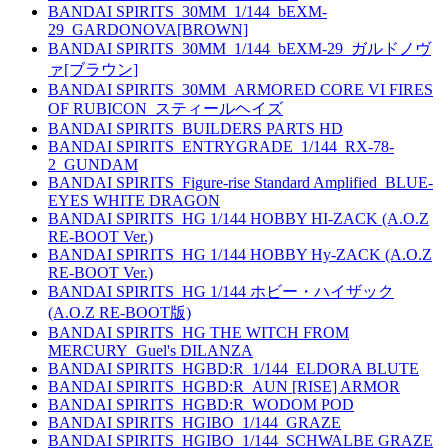
BANDAI SPIRITS_30MM_1/144_bEXM-
29_GARDONOVA[BROWN]
BANDAI SPIRITS_30MM_1/144_bEXM-29_ガルドノヴ
ァ[ブラウン]
BANDAI SPIRITS_30MM_ARMORED CORE VI FIRES
OF RUBICON_スティールヘイズ
BANDAI SPIRITS_BUILDERS PARTS HD
BANDAI SPIRITS_ENTRYGRADE_1/144_RX-78-
2_GUNDAM
BANDAI SPIRITS_Figure-rise Standard Amplified_BLUE-
EYES WHITE DRAGON
BANDAI SPIRITS_HG 1/144 HOBBY HI-ZACK (A.O.Z
RE-BOOT Ver.)
BANDAI SPIRITS_HG 1/144 HOBBY Hy-ZACK (A.O.Z
RE-BOOT Ver.)
BANDAI SPIRITS_HG 1/144 ホビー・ハイザック
(A.O.Z RE-BOOT版)
BANDAI SPIRITS_HG THE WITCH FROM
MERCURY_Guel's DILANZA
BANDAI SPIRITS_HGBD:R_1/144_ELDORA BLUTE
BANDAI SPIRITS_HGBD:R_AUN [RISE] ARMOR
BANDAI SPIRITS_HGBD:R_WODOM POD
BANDAI SPIRITS_HGIBO_1/144_GRAZE
BANDAI SPIRITS_HGIBO_1/144_SCHWALBE GRAZE