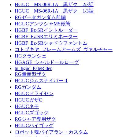
HGUC MS-06R-1A 黒ザク 2/3話
HGUC MS-06R-1A 黒ザク 1/3話
RGゼータガンダム前編
HGUCアンクシャMS形態
HGBF_Ez-SRイントルーダー
HGBF_Ez-SRエリミネーター
HGBF_Ez-SRシャドウファントム
コトブキヤ_フレームアームズ_ヴァルチャー
HGクランシェ
HGAGE_シャルドールローグ
tn_hguc_PaleRider
RG量産型ザク
HGUCジムスナイパーⅡ
RGガンダム
HGUCドライセン
HGUCガザC
HGUCネモ
HGUCズゴック
RGシャア専用ザク
HGUCハイゴッグ
ロボット魂バイアラン・カスタム