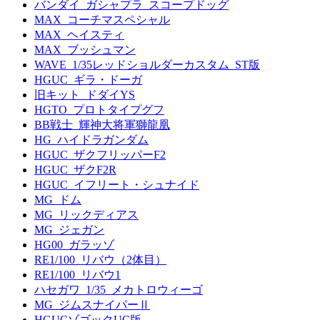
バンダイ_ガシャプラ_スコープドッグ
MAX_コーチマスペシャル
MAX_ヘイスティ
MAX_ブッシュマン
WAVE_1/35レッドショルダーカスタム_ST版
HGUC_ギラ・ドーガ
旧キット_ドダイYS
HGTO_プロトタイプグフ
BB戦士_輝神大将軍獅龍凰
HG_ハイドラガンダム
HGUC_ザクフリッパーF2
HGUC_ザクF2R
HGUC_イフリート・シュナイド
MG_ドム
MG_リックディアス
MG_ジェガン
HG00_ガラッゾ
RE1/100_リバウ（2体目）
RE1/100_リバウ1
ハセガワ_1/35_メカトロウィーゴ
MG_ジムスナイパーⅡ
HGUCゾゴックUC版