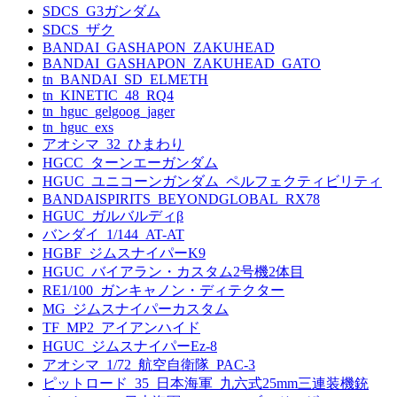
SDCS_G3ガンダム
SDCS_ザク
BANDAI_GASHAPON_ZAKUHEAD
BANDAI_GASHAPON_ZAKUHEAD_GATO
tn_BANDAI_SD_ELMETH
tn_KINETIC_48_RQ4
tn_hguc_gelgoog_jager
tn_hguc_exs
アオシマ_32_ひまわり
HGCC_ターンエーガンダム
HGUC_ユニコーンガンダム_ペルフェクティビリティ
BANDAISPIRITS_BEYONDGLOBAL_RX78
HGUC_ガルバルディβ
バンダイ_1/144_AT-AT
HGBF_ジムスナイパーK9
HGUC_バイアラン・カスタム2号機2体目
RE1/100_ガンキャノン・ディテクター
MG_ジムスナイパーカスタム
TF_MP2_アイアンハイド
HGUC_ジムスナイパーEz-8
アオシマ_1/72_航空自衛隊_PAC-3
ピットロード_35_日本海軍_九六式25mm三連装機銃