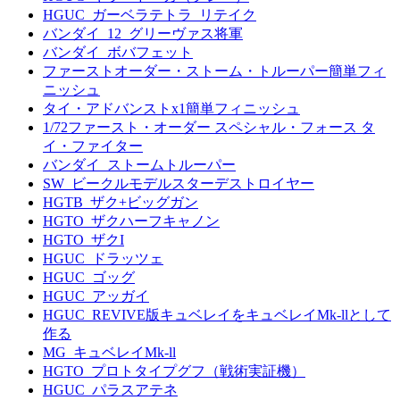
HGUC_ガーベラテトラ_リテイク
バンダイ_12_グリーヴァス将軍
バンダイ_ボバフェット
ファーストオーダー・ストーム・トルーパー簡単フィ
ニッシュ
タイ・アドバンストx1簡単フィニッシュ
1/72ファースト・オーダー スペシャル・フォース タ
イ・ファイター
バンダイ_ストームトルーパー
SW_ビークルモデルスターデストロイヤー
HGTB_ザク+ビッグガン
HGTO_ザクハーフキャノン
HGTO_ザクI
HGUC_ドラッツェ
HGUC_ゴッグ
HGUC_アッガイ
HGUC_REVIVE版キュベレイをキュベレイMk-llとして
作る
MG_キュベレイMk-ll
HGTO_プロトタイプグフ（戦術実証機）
HGUC_パラスアテネ