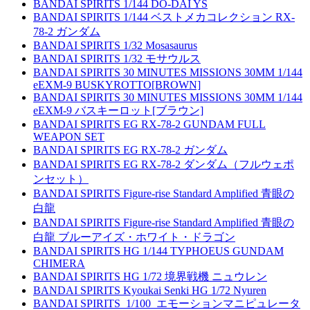
BANDAI SPIRITS 1/144 DO-DAI YS
BANDAI SPIRITS 1/144 ベストメカコレクション RX-
78-2 ガンダム
BANDAI SPIRITS 1/32 Mosasaurus
BANDAI SPIRITS 1/32 モサウルス
BANDAI SPIRITS 30 MINUTES MISSIONS 30MM 1/144
eEXM-9 BUSKYROTTO[BROWN]
BANDAI SPIRITS 30 MINUTES MISSIONS 30MM 1/144
eEXM-9 バスキーロット[ブラウン]
BANDAI SPIRITS EG RX-78-2 GUNDAM FULL
WEAPON SET
BANDAI SPIRITS EG RX-78-2 ガンダム
BANDAI SPIRITS EG RX-78-2 ダンダム（フルウェポ
ンセット）
BANDAI SPIRITS Figure-rise Standard Amplified 青眼の
白龍
BANDAI SPIRITS Figure-rise Standard Amplified 青眼の
白龍 ブルーアイズ・ホワイト・ドラゴン
BANDAI SPIRITS HG 1/144 TYPHOEUS GUNDAM
CHIMERA
BANDAI SPIRITS HG 1/72 境界戦機 ニュウレン
BANDAI SPIRITS Kyoukai Senki HG 1/72 Nyuren
BANDAI SPIRITS_1/100_エモーションマニピュレータ