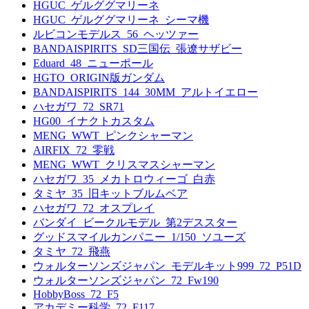
HGUC_ゲルググマリーネ
HGUC_ゲルググマリーネ_シーマ機
ルビコンモデルス_56_ヘッツァー
BANDAISPIRITS_SD三国伝_張遼サザビー
Eduard_48_ニューポール
HGTO_ORIGIN版ガンダム
BANDAISPIRITS_144_30MM_アルトイエロー
ハセガワ_72_SR71
HG00_イナクトカスタム
MENG_WWT_ピンクシャーマン
AIRFIX_72_零戦
MENG_WWT_クリスマスシャーマン
ハセガワ_35_メカトロウィーゴ_白赤
タミヤ_35_旧キットブルムベア
ハセガワ_72_オスプレイ
バンダイ_ビークルモデル_第2デススター
グッドスマイルカンパニー_1/150_ソユーズ
タミヤ_72_飛燕
ウォルターソンズジャパン_モデルキット999_72_P51D
ウォルターソンズジャパン_72_Fw190
HobbyBoss_72_F5
アカデミー科学_72_F117