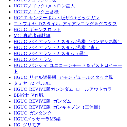
HGUCゾゴック+メトロン星人
HGUCゾゴック三番機
HGGT_サンダーボルト版ザク+ビッグガン
コトブキヤ_Dスタイル_アイアンコング＆グスタフ
HGUC_ギャンスロット
MG_真武者頑駄無
HGUC_バイアラン・カスタム2号機（バンデシネ版）
HGUC_バイアラン・カスタム2号機（青）
HGUC_バイアラン・カスタム（黒）
HGUC_バイアラン
HGUC_バンシィ_ユニコーンモード＆デストロイモー
ド
HGUC_リゼル隊長機_アモンデュールスタック風
タミヤ_72_ベルX1
HGUC_REVIVE版ガンンダム_ロールアウトカラー
BB戦士_V作戦
HGUC_REVIVE版_ガンダム
HGUC_REVIVE版_ガンキャノン（三体目）
HGUC_ガンタンク
HGUCメッサーラMS編
HG_グリモア