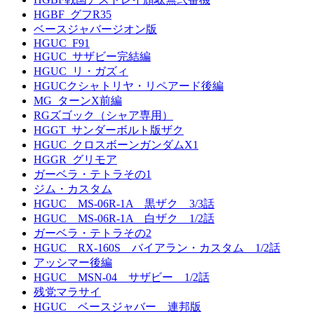
HGBF_グフR35
ベースジャバージオン版
HGUC_F91
HGUC_サザビー完結編
HGUC_リ・ガズィ
HGUCクシャトリヤ・リペアード後編
MG_ターンX前編
RGズゴック（シャア専用）
HGGT_サンダーボルト版ザク
HGUC_クロスボーンガンダムX1
HGGR_グリモア
ガーベラ・テトラその1
ジム・カスタム
HGUC MS-06R-1A 黒ザク 3/3話
HGUC MS-06R-1A 白ザク 1/2話
ガーベラ・テトラその2
HGUC RX-160S バイアラン・カスタム 1/2話
アッシマー後編
HGUC MSN-04 サザビー 1/2話
残党マラサイ
HGUC ベースジャバー 連邦版