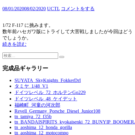
08/01/2020
08/02/2020
UCTL
コメントをする
1/72 F-117 に挑みます。
数年前ハセガワ版にトライして大苦戦しましたが今回はどう
でしょうか。
続きを読む
検
索:
完成品ギャラリー
SUYATA_SkyKnights_FokkerDrI
タミヤ_1/48_V1
ドイツレベル_72_ホルテンGo229
ドイツレベル_48_ケイデット
福崎町_河童の河次郎
Revell_Germany_Porsche_Diesel_Junior108
tn_tamiya_72_f35b
tn_BANDAISPIRITS_kyokaisenki_72_BUNYIP_BOOME
tn_aoshima_12_honda_gorilla
tn_aoshima_12_motocompo