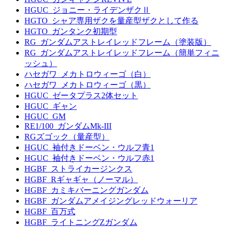
HGUC_ジョニー・ライデンザクⅡ
HGTO_シャア専用ザクを量産型ザクとして作る
HGTO_ガンタンク初期型
RG_ガンダムアストレイレッドフレーム（塗装版）
RG_ガンダムアストレイレッドフレーム（簡単フィニ
ッシュ）
ハセガワ_メカトロウィーゴ（白）
ハセガワ_メカトロウィーゴ（黒）
HGUC_ゼータプラス2体セット
HGUC_ギャン
HGUC_GM
RE1/100_ガンダムMk-III
RGズゴック（量産型）
HGUC_袖付きドーベン・ウルフ青1
HGUC_袖付きドーベン・ウルフ赤1
HGBF_ストライカージンクス
HGBF_Rギャギャ（ノーマル）
HGBF_カミキバーニングガンダム
HGBF_ガンダムアメイジングレッドウォーリア
HGBF_百万式
HGBF_ライトニングZガンダム