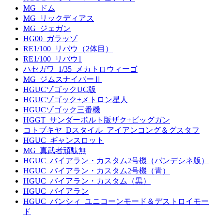
MG_ドム
MG_リックディアス
MG_ジェガン
HG00_ガラッゾ
RE1/100_リバウ（2体目）
RE1/100_リバウ1
ハセガワ_1/35_メカトロウィーゴ
MG_ジムスナイパーⅡ
HGUCゾゴックUC版
HGUCゾゴック+メトロン星人
HGUCゾゴック三番機
HGGT_サンダーボルト版ザク+ビッグガン
コトブキヤ_Dスタイル_アイアンコング＆グスタフ
HGUC_ギャンスロット
MG_真武者頑駄無
HGUC_バイアラン・カスタム2号機（バンデシネ版）
HGUC_バイアラン・カスタム2号機（青）
HGUC_バイアラン・カスタム（黒）
HGUC_バイアラン
HGUC_バンシィ_ユニコーンモード＆デストロイモー
ド