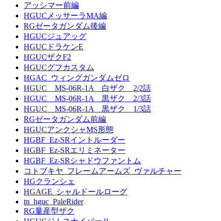
アッシマー前編
HGUCメッサーラMA編
RGゼータガンダム後編
HGUCジュアッグ
HGUCドラケンE
HGUCザクF2
HGUCグフカスタム
HGAC_ウィングガンダムゼロ
HGUC MS-06R-1A 白ザク 2/2話
HGUC MS-06R-1A 黒ザク 2/3話
HGUC MS-06R-1A 黒ザク 1/3話
RGゼータガンダム前編
HGUCアンクシャMS形態
HGBF_Ez-SRイントルーダー
HGBF_Ez-SRエリミネーター
HGBF_Ez-SRシャドウファントム
コトブキヤ_フレームアームズ_ヴァルチャー
HGクランシェ
HGAGE_シャルドールローグ
tn_hguc_PaleRider
RG量産型ザク