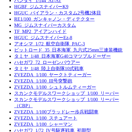
バンダイ_1/144_AT-AT
HGBF_ジムスナイパーK9
HGUC_バイアラン・カスタム2号機2体目
RE1/100_ガンキャノン・ディテクター
MG_ジムスナイパーカスタム
TF_MP2_アイアンハイド
HGUC_ジムスナイパーEz-8
アオシマ_1/72_航空自衛隊_PAC-3
ピットロード_35_日本海軍_九六式25mm三連装機銃
タミヤ_1/48_日本海軍G40コマツブルドーザー
ハセガワ_72_ローゼンバウアー
タミヤ_1/48_陸上自衛隊10式戦車
ZVEZDA_1/100_ヤークトティーガー
ZVEZDA_1/100_III号突撃砲
ZVEZDA_1/100_シュトルムティーガー
スカンクモデルスワークショップ_1/100_リーパー
スカンクモデルスワークショップ_1/100_リーパー
（CBP）
ZVEZDA_1/100ブラッドレー歩兵戦闘車
ZVEZDA_1/100_スチュアート
ZVEZDA_1/100_シャーマン
ハセガワ_1/72_IV号駆逐戦車_初期型