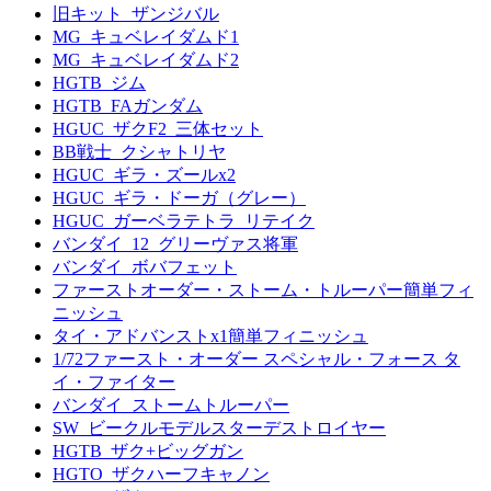
旧キット_ザンジバル
MG_キュベレイダムド1
MG_キュベレイダムド2
HGTB_ジム
HGTB_FAガンダム
HGUC_ザクF2_三体セット
BB戦士_クシャトリヤ
HGUC_ギラ・ズールx2
HGUC_ギラ・ドーガ（グレー）
HGUC_ガーベラテトラ_リテイク
バンダイ_12_グリーヴァス将軍
バンダイ_ボバフェット
ファーストオーダー・ストーム・トルーパー簡単フィ
ニッシュ
タイ・アドバンストx1簡単フィニッシュ
1/72ファースト・オーダー スペシャル・フォース タ
イ・ファイター
バンダイ_ストームトルーパー
SW_ビークルモデルスターデストロイヤー
HGTB_ザク+ビッグガン
HGTO_ザクハーフキャノン