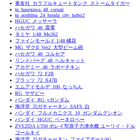
童友社_カラフルキュートタンク_ストームタイガー
tn_hasegawa_48_corsair
tn_aoshima_24_honda_city_turbo2
HGUC_メッサーラ
ハセガワ_48_震電
タミヤ_1/48_Me262
ファインモールド 1/48 橘花
MG_ザクII_Ver2_大型ビーム砲
ハセガワ_48_コルセア
リンドバーグ_48_ヘルキャット
アカデミー_48_ラボーチキン
ハセガワ_72_F2B
プラッツ_72_X47B
エムアイモルデ_100_なっちん
RG_サザビー
バンダイ_RG_νガンダム
海洋堂_35ガチャーネン_SAFS_白
バンダイ_フルメカニクス_10_ガンダムグシオン
バンダイ_HGUC_ペーネロペー
ZVEZDA 1/350 ボレイ型原子力潜水艦 ユーリイ・ドル
ゴールキイ
海洋堂_35ガチャーネン_ファイアボールSG