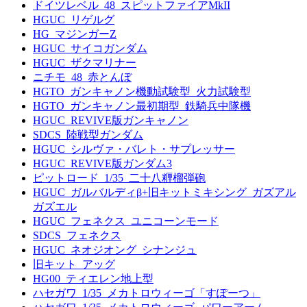
ドイツレベル_48_スピットファイアMkII
HGUC_リゲルグ
HG_マジンガーZ
HGUC_サイコガンダム
HGUC_ザクマリナー
ニチモ_48_赤とんぼ
HGTO_ガンキャノン機動試験型_火力試験型
HGTO_ガンキャノン最初期型_鉄騎兵中隊機
HGUC_REVIVE版ガンキャノン
SDCS_陸戦型ガンダム
HGUC_シルヴァ・バレト・サプレッサー
HGUC_REVIVE版ガンダム3
ピットロード_1/35_二十八糎榴弾砲
HGUC_ガルバルディβ+旧キットミキシング_ガズアル
ガズエル
HGUC_フェネクス_ユニコーンモード
SDCS_フェネクス
HGUC_ネオジオング_シナンジュ
旧キット_アッグ
HG00_ティエレン地上型
ハセガワ_1/35_メカトロウィーゴ「すぽーつ」