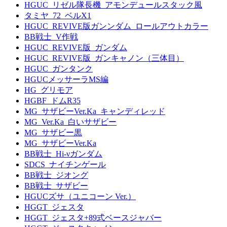
HGUC_リゼル隊長機_アモンデュールスタック風
タミヤ_72_ベルX1
HGUC_REVIVE版ガンンダム_ロールアウトカラー
BB戦士_V作戦
HGUC_REVIVE版_ガンダム
HGUC_REVIVE版_ガンキャノン（三体目）
HGUC_ガンタンク
HGUCメッサーラMS編
HG_グリモア
HGBF_ドムR35
MG_サザビーVer.Ka_キャンディレッド
MG_Ver.Ka_白いサザビー
MG_サザビー黒
MG_サザビーVer.Ka
BB戦士_Hi-νガンダム
SDCS_ナイチンゲール
BB戦士_ジオング
BB戦士_サザビー
HGUCズサ（ユニコーン Ver.）
HGGT_ジェスタ
HGGT_ジェスタ+89式ベースジャバー