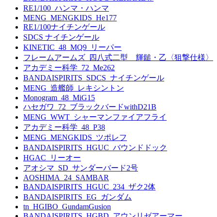
RE1/100_ハンマ・ハンマ
MENG_MENGKIDS_He177
RE1/100ナイチンゲール
SDCS ナイチンゲール
KINETIC_48_MQ9_リーパー
フレームアームズ_四八式二型 輝鎚・乙〈狙撃仕様〉
アカデミー科学_72_Me262
BANDAISPIRITS_SDCS_ナイチンゲール
MENG_造艦師_レキシントン
Monogram_48_MiG15
ハセガワ_72_ブラックバードwithD21B
MENG_WWT_シャーマンファイアフライ
アカデミー科学_48_P38
MENG_MENGKIDS_ツポレフ
BANDAISPIRITS_HGUC_バウンドドック
HGAC_リーオー
アオシマ_SD_サンダーバード2号
AOSHIMA_24_SAMBAR
BANDAISPIRITS_HGUC_234_ザク2体
BANDAISPIRITS_EG_ガンダム
tn_HGIBO_GundamGusion
BANDAISPIRITS_HGBD_アウンリゼアーマー