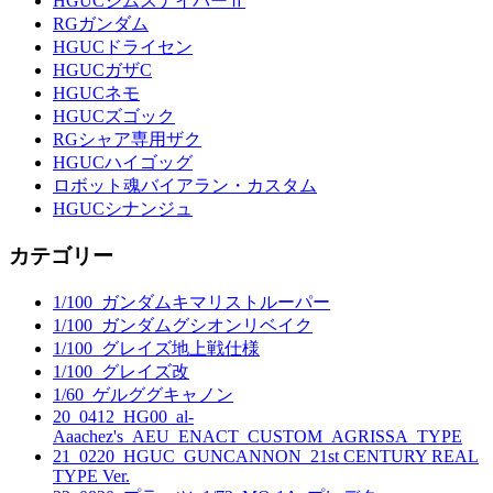
HGUCジムスナイパーⅡ
RGガンダム
HGUCドライセン
HGUCガザC
HGUCネモ
HGUCズゴック
RGシャア専用ザク
HGUCハイゴッグ
ロボット魂バイアラン・カスタム
HGUCシナンジュ
カテゴリー
1/100_ガンダムキマリストルーパー
1/100_ガンダムグシオンリベイク
1/100_グレイズ地上戦仕様
1/100_グレイズ改
1/60_ゲルググキャノン
20_0412_HG00_al-
Aaachez's_AEU_ENACT_CUSTOM_AGRISSA_TYPE
21_0220_HGUC_GUNCANNON_21st CENTURY REAL
TYPE Ver.