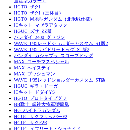
量産型カラー）
HGTO_ザクI
HGTO_ザクI（三体目）
HGTO_局地型ガンダム（北米戦仕様）
旧キット_マゼラアタック
HGUC_ズサ_ZZ版
バンダイ_2400_グワジン
WAVE_1/35レッドショルダーカスタム_ST版2
WAVE_1/35ラビドリードッグ_ST版2
バンダイ_ガシャプラ_スコープドッグ
MAX_コーチマスペシャル
MAX_ヘイスティ
MAX_ブッシュマン
WAVE_1/35レッドショルダーカスタム_ST版
HGUC_ギラ・ドーガ
旧キット_ドダイYS
HGTO_プロトタイプグフ
BB戦士_輝神大将軍獅龍凰
HG_ハイドラガンダム
HGUC_ザクフリッパーF2
HGUC_ザクF2R
HGUC_イフリート・シュナイド