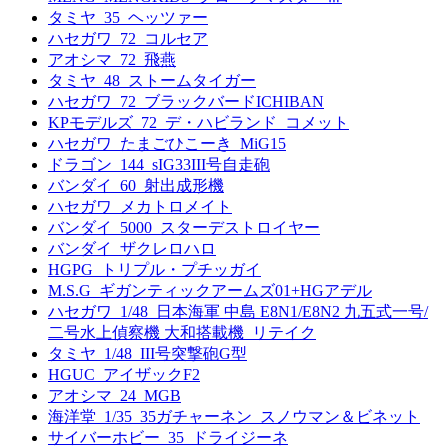
タミヤ_35_ヘッツァー
ハセガワ_72_コルセア
アオシマ_72_飛燕
タミヤ_48_ストームタイガー
ハセガワ_72_ブラックバードICHIBAN
KPモデルズ_72_デ・ハビランド_コメット
ハセガワ_たまごひこーき_MiG15
ドラゴン_144_sIG33III号自走砲
バンダイ_60_射出成形機
ハセガワ_メカトロメイト
バンダイ_5000_スターデストロイヤー
バンダイ_ザクレロハロ
HGPG_トリプル・プチッガイ
M.S.G_ギガンティックアームズ01+HGアデル
ハセガワ_1/48_日本海軍 中島 E8N1/E8N2 九五式一号/
二号水上偵察機 大和搭載機_リテイク
タミヤ_1/48_III号突撃砲G型
HGUC_アイザックF2
アオシマ_24_MGB
海洋堂_1/35_35ガチャーネン_スノウマン＆ビネット
サイバーホビー_35_ドライジーネ