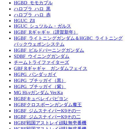
HGBD_モモカプル
ハロプラ_ハロ_黒
ハロプラ_ハロ_赤
HGUC_Zll
HGUC_シュツルム・ガルス
HGBF_Rギャギャ（謹賀新年）
HGBF_ライトニングガンダム＆HGBC_ライトニング
バックウェポンシステム
HGBF_ビルドバーニングガンダム
SDBF_ウイニングガンダム
チームトライファイターズ
GBF Rギャギャ ガンダムフェイス
HGPG_パンダッガイ
HGPG_プチッガイ（黒）
HGPG_プチッガイ（紫）
MG Hi-νガンダム Ver.Ka
HGBFキュベレイパピヨン
HGBFクロスボーンガンダム魔王
HGBF_ジムスナイパーK9その一
HGBF_ジムスナイパーK9その二
HGBF戦国アストレイ頑駄無壱番機
HGBF戦国アストレイ頑駄無弐番機