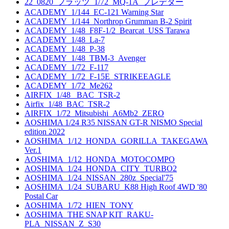
22_0820_プラッツ_1/72_MQ-1A_プレデター
ACADEMY_1/144_EC-121 Warning Star
ACADEMY_1/144_Northrop Grumman B-2 Spirit
ACADEMY_1/48_F8F-1/2_Bearcat_USS Tarawa
ACADEMY_1/48_La-7
ACADEMY_1/48_P-38
ACADEMY_1/48_TBM-3_Avenger
ACADEMY_1/72_F-117
ACADEMY_1/72_F-15E_STRIKEEAGLE
ACADEMY_1/72_Me262
AIRFIX_1/48_ BAC_TSR-2
Airfix_1/48_BAC_TSR-2
AIRFIX_1/72_Mitsubishi_A6Mb2_ZERO
AOSHIMA 1/24 R35 NISSAN GT-R NISMO Special
edition 2022
AOSHIMA_1/12_HONDA_GORILLA_TAKEGAWA
Ver.1
AOSHIMA_1/12_HONDA_MOTOCOMPO
AOSHIMA_1/24_HONDA_CITY_TURBO2
AOSHIMA_1/24_NISSAN_280z_Special'75
AOSHIMA_1/24_SUBARU_K88 High Roof 4WD '80
Postal Car
AOSHIMA_1/72_HIEN_TONY
AOSHIMA_THE SNAP KIT_RAKU-
PLA_NISSAN_Z_S30