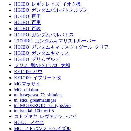
HGIBO_レギンレイズ_イオク機
HGIBO_ガンダムバルバトスルプス
HGIBO_百里
HGIBO_百里
HGIBO_百錬
HGIBO_ガンダムバルバトス
1/100IBO_ガンダムキマリストルーパー
HGIBO_ガンダムキマリスヴィダール_クリア
HGIBO_ガンダムキマリス
HGIBO_グリムゲルデ
フジミ_艦NEXT1/700_大和
RE1/100_バウ
RE1/100_イフリート改
MGマラサイ
MG_rickdom
tn_hasegawa_72_shinden
tn_sdcs_greatmazinger
tn_MODEROID_72_typezero
tn_bandai_100_ms05
コトブキヤ_レヴァナントアイ
HGUC_メタス
MG_アドバンスドヘイズル