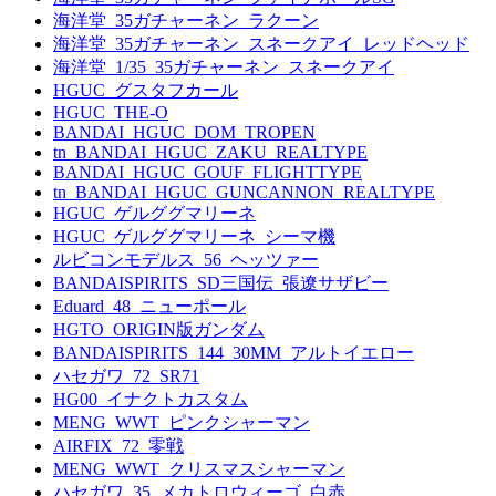
海洋堂_35ガチャーネン_ラクーン
海洋堂_35ガチャーネン_スネークアイ_レッドヘッド
海洋堂_1/35_35ガチャーネン_スネークアイ
HGUC_グスタフカール
HGUC_THE-O
BANDAI_HGUC_DOM_TROPEN
tn_BANDAI_HGUC_ZAKU_REALTYPE
BANDAI_HGUC_GOUF_FLIGHTTYPE
tn_BANDAI_HGUC_GUNCANNON_REALTYPE
HGUC_ゲルググマリーネ
HGUC_ゲルググマリーネ_シーマ機
ルビコンモデルス_56_ヘッツァー
BANDAISPIRITS_SD三国伝_張遼サザビー
Eduard_48_ニューポール
HGTO_ORIGIN版ガンダム
BANDAISPIRITS_144_30MM_アルトイエロー
ハセガワ_72_SR71
HG00_イナクトカスタム
MENG_WWT_ピンクシャーマン
AIRFIX_72_零戦
MENG_WWT_クリスマスシャーマン
ハセガワ_35_メカトロウィーゴ_白赤