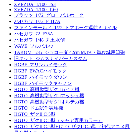
ZVEZDA_1/100_JS3
ZVEZDA_1/100_T-60
プラッツ_1/72_グローバルホーク
ハセガワ_1/72_F-117A
ファインモールド_1/72_トマホーク巡航ミサイル
ハセガワ_72_F35A
ハセガワ_1/48_九五水偵
WAVE_ソルバルウ
TAKOM_1/35_シュコーダ 42cm M.1917 重攻城用臼砲
旧キット_ジムスナイパーカスタム
HGBF_マリンハイモック
HGBF_EWACハイモック
HGBF_ハイモックダウン
HGBF_ハイモックキャノン
HGTO_高機動型ザクllガイア機
HGTO_高機動型ザクllマッシュ機
HGTO_高機動型ザクllオルテガ機
HGTO_ドム試作実験機
HGTO_ザクII C-5型
HGTO_ザクII C-5型（シャア専用カラー）
HGTO_ザクII C-5型HGTO_ザクII C-5型（初代アニメ風