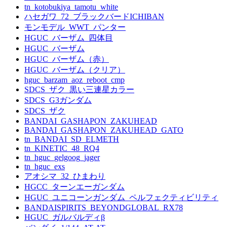
tn_kotobukiya_tamotu_white
ハセガワ_72_ブラックバードICHIBAN
モンモデル_WWT_パンター
HGUC_バーザム_四体目
HGUC_バーザム
HGUC_バーザム（赤）
HGUC_バーザム（クリア）
hguc_barzam_aoz_reboot_cmp
SDCS_ザク_黒い三連星カラー
SDCS_G3ガンダム
SDCS_ザク
BANDAI_GASHAPON_ZAKUHEAD
BANDAI_GASHAPON_ZAKUHEAD_GATO
tn_BANDAI_SD_ELMETH
tn_KINETIC_48_RQ4
tn_hguc_gelgoog_jager
tn_hguc_exs
アオシマ_32_ひまわり
HGCC_ターンエーガンダム
HGUC_ユニコーンガンダム_ペルフェクティビリティ
BANDAISPIRITS_BEYONDGLOBAL_RX78
HGUC_ガルバルディβ