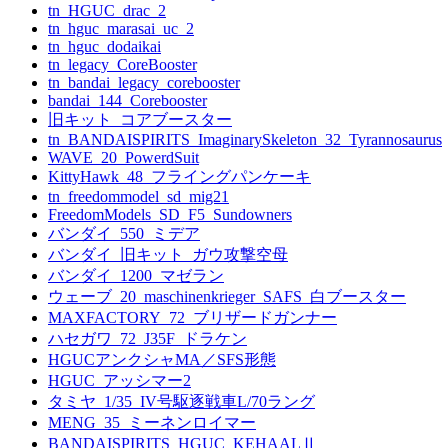
tn_HGUC_drac_2
tn_hguc_marasai_uc_2
tn_hguc_dodaikai
tn_legacy_CoreBooster
tn_bandai_legacy_corebooster
bandai_144_Corebooster
旧キット_コアブースター
tn_BANDAISPIRITS_ImaginarySkeleton_32_Tyrannosaurus
WAVE_20_PowerdSuit
KittyHawk_48_フライングパンケーキ
tn_freedommodel_sd_mig21
FreedomModels_SD_F5_Sundowners
バンダイ_550_ミデア
バンダイ_旧キット_ガウ攻撃空母
バンダイ_1200_マゼラン
ウェーブ_20_maschinenkrieger_SAFS_白ブースター
MAXFACTORY_72_ブリザードガンナー
ハセガワ_72_J35F_ドラケン
HGUCアンクシャMA／SFS形態
HGUC_アッシマー2
タミヤ_1/35_IV号駆逐戦車L/70ラング
MENG_35_ミーネンロイマー
BANDAISPIRITS_HGUC_KEHAALⅡ