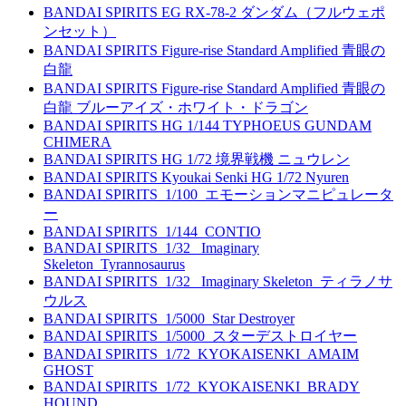
BANDAI SPIRITS EG RX-78-2 ダンダム（フルウェポ
ンセット）
BANDAI SPIRITS Figure-rise Standard Amplified 青眼の
白龍
BANDAI SPIRITS Figure-rise Standard Amplified 青眼の
白龍 ブルーアイズ・ホワイト・ドラゴン
BANDAI SPIRITS HG 1/144 TYPHOEUS GUNDAM
CHIMERA
BANDAI SPIRITS HG 1/72 境界戦機 ニュウレン
BANDAI SPIRITS Kyoukai Senki HG 1/72 Nyuren
BANDAI SPIRITS_1/100_エモーションマニピュレータ
ー
BANDAI SPIRITS_1/144_CONTIO
BANDAI SPIRITS_1/32_ Imaginary
Skeleton_Tyrannosaurus
BANDAI SPIRITS_1/32_ Imaginary Skeleton_ティラノサ
ウルス
BANDAI SPIRITS_1/5000_Star Destroyer
BANDAI SPIRITS_1/5000_スターデストロイヤー
BANDAI SPIRITS_1/72_KYOKAISENKI_AMAIM
GHOST
BANDAI SPIRITS_1/72_KYOKAISENKI_BRADY
HOUND