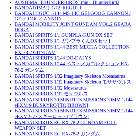
AOSHIMA_THUNDERBIRDS_mini_ThunderBird2
BANDAI (IMAI)_1/72_REGULT
BANDAI HGUC 1/144 MS-14C GELGOOG-CANNON /
GELGOOG-CANNON
BANDAI MOBILITY JOINT GUNDAM VOL.2 GEARA
DOGA
BANDAI SPIRITS 1/1 GUNPLA-KUN DX SET
BANDAI SPIRITS 1/1 ガンプラくんDXセット
BANDAI SPIRITS 1/144 BEST MECHA COLLECTION
RX-78-2 GUNDAM
BANDAI SPIRITS 1/144 DO-DAI YS
BANDAI SPIRITS 1/144 ベストメカコレクション RX-
78-2 ガンダム
BANDAI SPIRITS 1/32 Imaginary Skeleton Mosasaurus
BANDAI SPIRITS 1/32 Imaginary Skeleton モササウルス
BANDAI SPIRITS 1/32 Mosasaurus
BANDAI SPIRITS 1/32 モサウルス
BANDAI SPIRITS 30 MINUTES MISSIONS 30MM 1/144
eEXM-9 BUSKYROTTO[BROWN]
BANDAI SPIRITS 30 MINUTES MISSIONS 30MM 1/144
eEXM-9 バスキーロット[ブラウン]
BANDAI SPIRITS EG RX-78-2 GUNDAM FULL
WEAPON SET
BANDAI SPIRITS EG RX-78-2 ガンダム