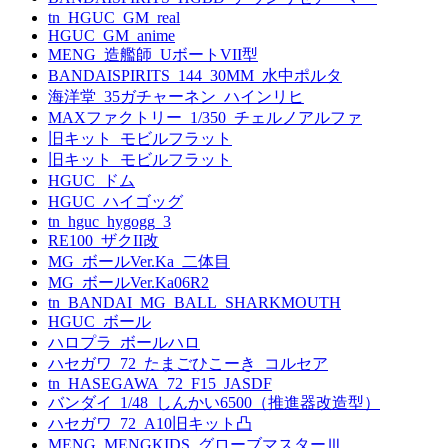
tn_HGUC_GM_real
HGUC_GM_anime
MENG_造艦師_UボートVII型
BANDAISPIRITS_144_30MM_水中ポルタ
海洋堂_35ガチャーネン_ハインリヒ
MAXファクトリー_1/350_チェルノアルファ
旧キット_モビルフラット
旧キット_モビルフラット
HGUC_ドム
HGUC_ハイゴッグ
tn_hguc_hygogg_3
RE100_ザクII改
MG_ボールVer.Ka_二体目
MG_ボールVer.Ka06R2
tn_BANDAI_MG_BALL_SHARKMOUTH
HGUC_ボール
ハロプラ_ボールハロ
ハセガワ_72_たまごひこーき_コルセア
tn_HASEGAWA_72_F15_JASDF
バンダイ_1/48_しんかい6500（推進器改造型）
ハセガワ_72_A10旧キット凸
MENG_MENGKIDS_グローブマスターⅢ