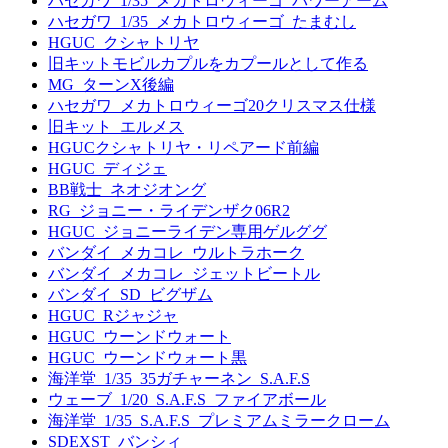
ハセガワ_1/35_メカトロウィーゴ_パワーアーム
ハセガワ_1/35_メカトロウィーゴ_たまむし
HGUC_クシャトリヤ
旧キットモビルカプルをカプールとして作る
MG_ターンX後編
ハセガワ_メカトロウィーゴ20クリスマス仕様
旧キット_エルメス
HGUCクシャトリヤ・リペアード前編
HGUC_ディジェ
BB戦士_ネオジオング
RG_ジョニー・ライデンザク06R2
HGUC_ジョニーライデン専用ゲルググ
バンダイ_メカコレ_ウルトラホーク
バンダイ_メカコレ_ジェットビートル
バンダイ_SD_ビグザム
HGUC_Rジャジャ
HGUC_ウーンドウォート
HGUC_ウーンドウォート黒
海洋堂_1/35_35ガチャーネン_S.A.F.S
ウェーブ_1/20_S.A.F.S_ファイアボール
海洋堂_1/35_S.A.F.S_プレミアムミラークローム
SDEXST_バンシィ