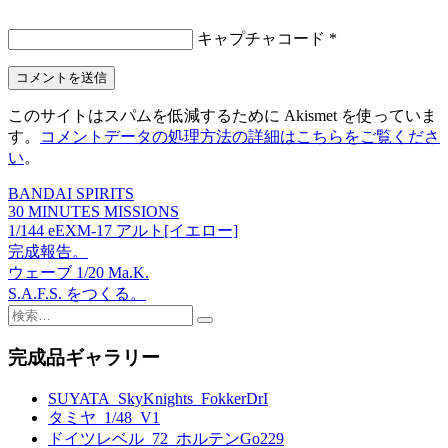
キャプチャコード
*
このサイトはスパムを低減するために Akismet を使っていま
す。
コメントデータの処理方法の詳細はこちらをご覧くださ
い
。
BANDAI SPIRITS
投
30 MINUTES MISSIONS
稿
1/144 eEXM-17 アルト[イエロー]
完成報告。
ナ
ウェーブ 1/20 Ma.K.
ビ
S.A.F.S. をつくる。
検
ゲ
索:
完成品ギャラリー
ー
シ
SUYATA_SkyKnights_FokkerDrI
タミヤ_1/48_V1
ョ
ドイツレベル_72_ホルテンGo229