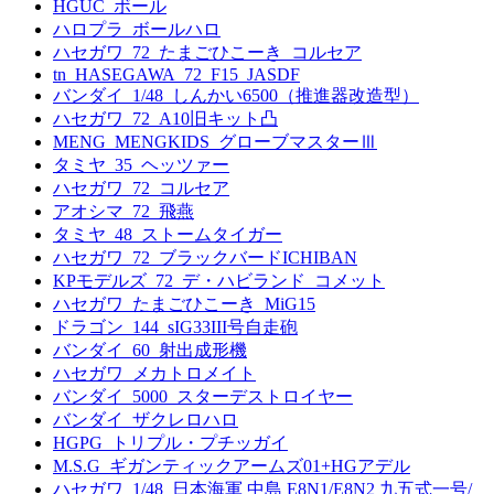
HGUC_ボール
ハロプラ_ボールハロ
ハセガワ_72_たまごひこーき_コルセア
tn_HASEGAWA_72_F15_JASDF
バンダイ_1/48_しんかい6500（推進器改造型）
ハセガワ_72_A10旧キット凸
MENG_MENGKIDS_グローブマスターⅢ
タミヤ_35_ヘッツァー
ハセガワ_72_コルセア
アオシマ_72_飛燕
タミヤ_48_ストームタイガー
ハセガワ_72_ブラックバードICHIBAN
KPモデルズ_72_デ・ハビランド_コメット
ハセガワ_たまごひこーき_MiG15
ドラゴン_144_sIG33III号自走砲
バンダイ_60_射出成形機
ハセガワ_メカトロメイト
バンダイ_5000_スターデストロイヤー
バンダイ_ザクレロハロ
HGPG_トリプル・プチッガイ
M.S.G_ギガンティックアームズ01+HGアデル
ハセガワ_1/48_日本海軍 中島 E8N1/E8N2 九五式一号/