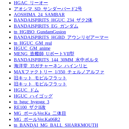
HGAC_リーオー
アオシマ_SD_サンダーバード2号
AOSHIMA_24_SAMBAR
BANDAISPIRITS_HGUC_234_ザク2体
BANDAISPIRITS_EG_ガンダム
tn_HGIBO_GundamGusion
BANDAISPIRITS_HGBD_アウンリゼアーマー
tn_HGUC_GM_real
HGUC_GM_anime
MENG_造艦師_UボートVII型
BANDAISPIRITS_144_30MM_水中ポルタ
海洋堂_35ガチャーネン_ハインリヒ
MAXファクトリー_1/350_チェルノアルファ
旧キット_モビルフラット
旧キット_モビルフラット
HGUC_ドム
HGUC_ハイゴッグ
tn_hguc_hygogg_3
RE100_ザクII改
MG_ボールVer.Ka_二体目
MG_ボールVer.Ka06R2
tn_BANDAI_MG_BALL_SHARKMOUTH