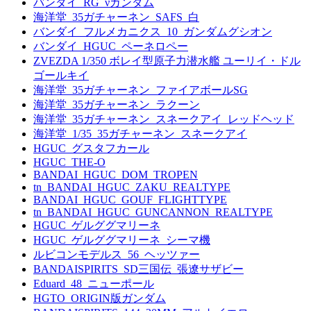
バンダイ_RG_νガンダム
海洋堂_35ガチャーネン_SAFS_白
バンダイ_フルメカニクス_10_ガンダムグシオン
バンダイ_HGUC_ペーネロペー
ZVEZDA 1/350 ボレイ型原子力潜水艦 ユーリイ・ドル
ゴールキイ
海洋堂_35ガチャーネン_ファイアボールSG
海洋堂_35ガチャーネン_ラクーン
海洋堂_35ガチャーネン_スネークアイ_レッドヘッド
海洋堂_1/35_35ガチャーネン_スネークアイ
HGUC_グスタフカール
HGUC_THE-O
BANDAI_HGUC_DOM_TROPEN
tn_BANDAI_HGUC_ZAKU_REALTYPE
BANDAI_HGUC_GOUF_FLIGHTTYPE
tn_BANDAI_HGUC_GUNCANNON_REALTYPE
HGUC_ゲルググマリーネ
HGUC_ゲルググマリーネ_シーマ機
ルビコンモデルス_56_ヘッツァー
BANDAISPIRITS_SD三国伝_張遼サザビー
Eduard_48_ニューポール
HGTO_ORIGIN版ガンダム