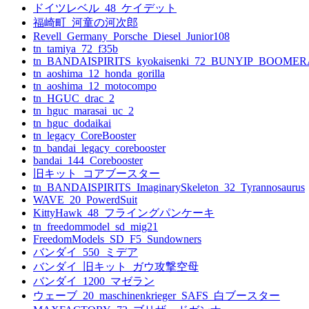
ン
ドイツレベル_48_ケイデット
福崎町_河童の河次郎
Revell_Germany_Porsche_Diesel_Junior108
tn_tamiya_72_f35b
tn_BANDAISPIRITS_kyokaisenki_72_BUNYIP_BOOME
tn_aoshima_12_honda_gorilla
tn_aoshima_12_motocompo
tn_HGUC_drac_2
tn_hguc_marasai_uc_2
tn_hguc_dodaikai
tn_legacy_CoreBooster
tn_bandai_legacy_corebooster
bandai_144_Corebooster
旧キット_コアブースター
tn_BANDAISPIRITS_ImaginarySkeleton_32_Tyrannosaurus
WAVE_20_PowerdSuit
KittyHawk_48_フライングパンケーキ
tn_freedommodel_sd_mig21
FreedomModels_SD_F5_Sundowners
バンダイ_550_ミデア
バンダイ_旧キット_ガウ攻撃空母
バンダイ_1200_マゼラン
ウェーブ_20_maschinenkrieger_SAFS_白ブースター