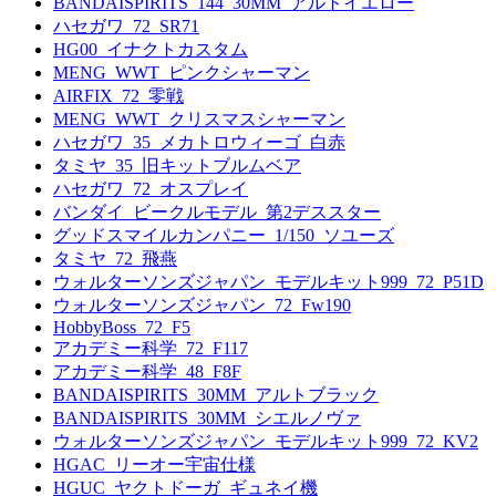
BANDAISPIRITS_144_30MM_アルトイエロー
ハセガワ_72_SR71
HG00_イナクトカスタム
MENG_WWT_ピンクシャーマン
AIRFIX_72_零戦
MENG_WWT_クリスマスシャーマン
ハセガワ_35_メカトロウィーゴ_白赤
タミヤ_35_旧キットブルムベア
ハセガワ_72_オスプレイ
バンダイ_ビークルモデル_第2デススター
グッドスマイルカンパニー_1/150_ソユーズ
タミヤ_72_飛燕
ウォルターソンズジャパン_モデルキット999_72_P51D
ウォルターソンズジャパン_72_Fw190
HobbyBoss_72_F5
アカデミー科学_72_F117
アカデミー科学_48_F8F
BANDAISPIRITS_30MM_アルトブラック
BANDAISPIRITS_30MM_シエルノヴァ
ウォルターソンズジャパン_モデルキット999_72_KV2
HGAC_リーオー宇宙仕様
HGUC_ヤクトドーガ_ギュネイ機