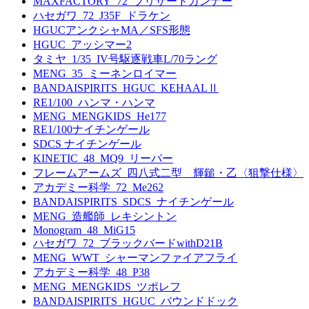
MAXFACTORY_72_ブリザードガンナー
ハセガワ_72_J35F_ドラケン
HGUCアンクシャMA／SFS形態
HGUC_アッシマー2
タミヤ_1/35_IV号駆逐戦車L/70ラング
MENG_35_ミーネンロイマー
BANDAISPIRITS_HGUC_KEHAALⅡ
RE1/100_ハンマ・ハンマ
MENG_MENGKIDS_He177
RE1/100ナイチンゲール
SDCS ナイチンゲール
KINETIC_48_MQ9_リーパー
フレームアームズ_四八式二型 輝鎚・乙〈狙撃仕様〉
アカデミー科学_72_Me262
BANDAISPIRITS_SDCS_ナイチンゲール
MENG_造艦師_レキシントン
Monogram_48_MiG15
ハセガワ_72_ブラックバードwithD21B
MENG_WWT_シャーマンファイアフライ
アカデミー科学_48_P38
MENG_MENGKIDS_ツポレフ
BANDAISPIRITS_HGUC_バウンドドック