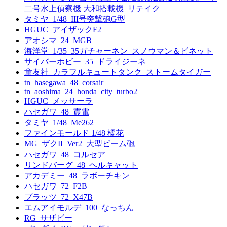
二号水上偵察機 大和搭載機_リテイク
タミヤ_1/48_III号突撃砲G型
HGUC_アイザックF2
アオシマ_24_MGB
海洋堂_1/35_35ガチャーネン_スノウマン＆ビネット
サイバーホビー_35_ドライジーネ
童友社_カラフルキュートタンク_ストームタイガー
tn_hasegawa_48_corsair
tn_aoshima_24_honda_city_turbo2
HGUC_メッサーラ
ハセガワ_48_震電
タミヤ_1/48_Me262
ファインモールド 1/48 橘花
MG_ザクII_Ver2_大型ビーム砲
ハセガワ_48_コルセア
リンドバーグ_48_ヘルキャット
アカデミー_48_ラボーチキン
ハセガワ_72_F2B
プラッツ_72_X47B
エムアイモルデ_100_なっちん
RG_サザビー