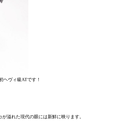
初ヘヴィ級ATです！
カが溢れた現代の眼には新鮮に映ります。