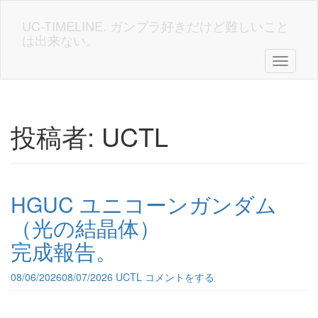
Skip
to
UC-TIMELINE. ガンプラ好きだけど難しいこと
main
は出来ない。
content
Toggle n
投稿者:
UCTL
HGUC ユニコーンガンダム
（光の結晶体）
完成報告。
08/06/2026
08/07/2026
UCTL
コメントをする