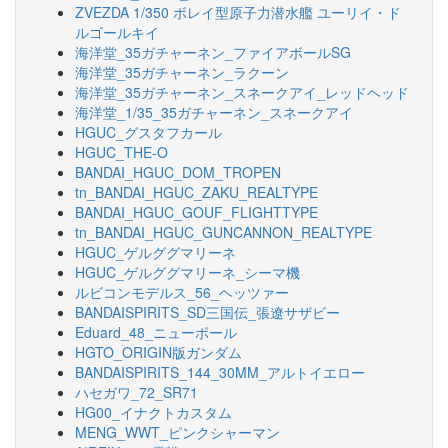
ZVEZDA 1/350 ボレイ型原子力潜水艦 ユーリイ・ド
ルゴールキイ
海洋堂_35ガチャーネン_ファイアボールSG
海洋堂_35ガチャーネン_ラクーン
海洋堂_35ガチャーネン_スネークアイ_レッドヘッド
海洋堂_1/35_35ガチャーネン_スネークアイ
HGUC_グスタフカール
HGUC_THE-O
BANDAI_HGUC_DOM_TROPEN
tn_BANDAI_HGUC_ZAKU_REALTYPE
BANDAI_HGUC_GOUF_FLIGHTTYPE
tn_BANDAI_HGUC_GUNCANNON_REALTYPE
HGUC_ゲルググマリーネ
HGUC_ゲルググマリーネ_シーマ機
ルビコンモデルス_56_ヘッツァー
BANDAISPIRITS_SD三国伝_張遼サザビー
Eduard_48_ニューポール
HGTO_ORIGIN版ガンダム
BANDAISPIRITS_144_30MM_アルトイエロー
ハセガワ_72_SR71
HG00_イナクトカスタム
MENG_WWT_ピンクシャーマン