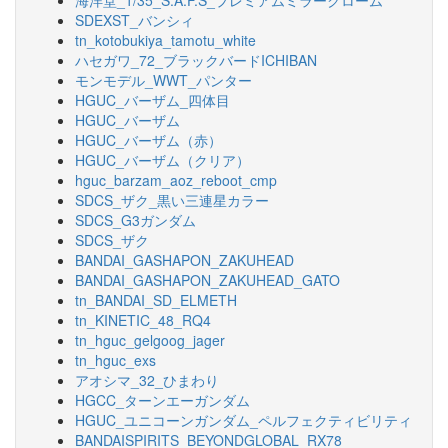
海洋堂_1/35_S.A.F.S_プレミアムミラークローム
SDEXST_バンシィ
tn_kotobukiya_tamotu_white
ハセガワ_72_ブラックバードICHIBAN
モンモデル_WWT_パンター
HGUC_バーザム_四体目
HGUC_バーザム
HGUC_バーザム（赤）
HGUC_バーザム（クリア）
hguc_barzam_aoz_reboot_cmp
SDCS_ザク_黒い三連星カラー
SDCS_G3ガンダム
SDCS_ザク
BANDAI_GASHAPON_ZAKUHEAD
BANDAI_GASHAPON_ZAKUHEAD_GATO
tn_BANDAI_SD_ELMETH
tn_KINETIC_48_RQ4
tn_hguc_gelgoog_jager
tn_hguc_exs
アオシマ_32_ひまわり
HGCC_ターンエーガンダム
HGUC_ユニコーンガンダム_ペルフェクティビリティ
BANDAISPIRITS_BEYONDGLOBAL_RX78