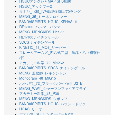
HGUCアンクシャMA／SFS形態
HGUC_アッシマー2
タミヤ_1/35_IV号駆逐戦車L/70ラング
MENG_35_ミーネンロイマー
BANDAISPIRITS_HGUC_KEHAALⅡ
RE1/100_ハンマ・ハンマ
MENG_MENGKIDS_He177
RE1/100ナイチンゲール
SDCS ナイチンゲール
KINETIC_48_MQ9_リーパー
フレームアームズ_四八式二型 輝鎚・乙〈狙撃仕
様〉
アカデミー科学_72_Me262
BANDAISPIRITS_SDCS_ナイチンゲール
MENG_造艦師_レキシントン
Monogram_48_MiG15
ハセガワ_72_ブラックバードwithD21B
MENG_WWT_シャーマンファイアフライ
アカデミー科学_48_P38
MENG_MENGKIDS_ツポレフ
BANDAISPIRITS_HGUC_バウンドドック
HGAC_リーオー
アオシマ_SD_サンダーバード2号