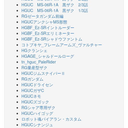
HGUC MS-06R-1A 黒ザク 2/3話
HGUC MS-06R-1A 黒ザク 1/3話
RGゼータガンダム前編
HGUCアンクシャMS形態
HGBF_Ez-SRイントルーダー
HGBF_Ez-SRエリミネーター
HGBF_Ez-SRシャドウファントム
コトブキヤ_フレームアームズ_ヴァルチャー
HGクランシェ
HGAGE_シャルドールローグ
tn_hguc_PaleRider
RG量産型ザク
HGUCジムスナイパーⅡ
RGガンダム
HGUCドライセン
HGUCガザC
HGUCネモ
HGUCズゴック
RGシャア専用ザク
HGUCハイゴッグ
ロボット魂バイアラン・カスタム
HGUCシナンジュ