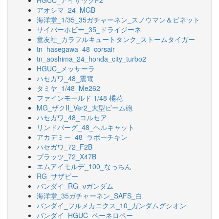
HGUC_アイザックF2
アオシマ_24_MGB
海洋堂_1/35_35ガチャーネン_スノウマン＆ビネット
サイバーホビー_35_ドライジーネ
童友社_カラフルキュートタンク_ストームタイガー
tn_hasegawa_48_corsair
tn_aoshima_24_honda_city_turbo2
HGUC_メッサーラ
ハセガワ_48_震電
タミヤ_1/48_Me262
ファインモールド 1/48 橘花
MG_ザクII_Ver2_大型ビーム砲
ハセガワ_48_コルセア
リンドバーグ_48_ヘルキャット
アカデミー_48_ラボーチキン
ハセガワ_72_F2B
プラッツ_72_X47B
エムアイモルデ_100_なっちん
RG_サザビー
バンダイ_RG_νガンダム
海洋堂_35ガチャーネン_SAFS_白
バンダイ_フルメカニクス_10_ガンダムグシオン
バンダイ_HGUC_ペーネロペー