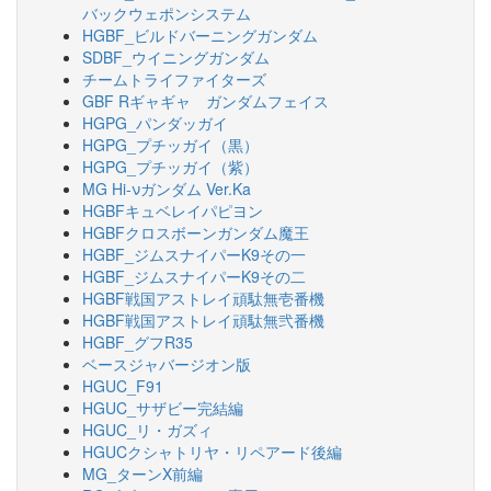
バックウェポンシステム
HGBF_ビルドバーニングガンダム
SDBF_ウイニングガンダム
チームトライファイターズ
GBF Rギャギャ ガンダムフェイス
HGPG_パンダッガイ
HGPG_プチッガイ（黒）
HGPG_プチッガイ（紫）
MG Hi-νガンダム Ver.Ka
HGBFキュベレイパピヨン
HGBFクロスボーンガンダム魔王
HGBF_ジムスナイパーK9その一
HGBF_ジムスナイパーK9その二
HGBF戦国アストレイ頑駄無壱番機
HGBF戦国アストレイ頑駄無弐番機
HGBF_グフR35
ベースジャバージオン版
HGUC_F91
HGUC_サザビー完結編
HGUC_リ・ガズィ
HGUCクシャトリヤ・リペアード後編
MG_ターンX前編