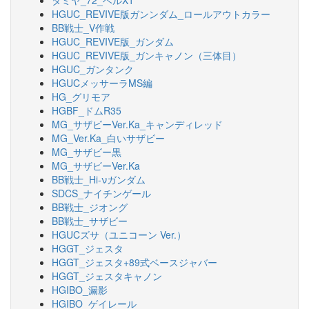
タミヤ_72_ベルX1
HGUC_REVIVE版ガンンダム_ロールアウトカラー
BB戦士_V作戦
HGUC_REVIVE版_ガンダム
HGUC_REVIVE版_ガンキャノン（三体目）
HGUC_ガンタンク
HGUCメッサーラMS編
HG_グリモア
HGBF_ドムR35
MG_サザビーVer.Ka_キャンディレッド
MG_Ver.Ka_白いサザビー
MG_サザビー黒
MG_サザビーVer.Ka
BB戦士_Hi-νガンダム
SDCS_ナイチンゲール
BB戦士_ジオング
BB戦士_サザビー
HGUCズサ（ユニコーン Ver.）
HGGT_ジェスタ
HGGT_ジェスタ+89式ベースジャバー
HGGT_ジェスタキャノン
HGIBO_漏影
HGIBO_ゲイレール