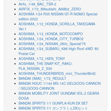
Airfix_1/48_BAC_TSR-2
AIRFIX_1/72_Mitsubishi_A6Mb2_ZERO
AOSHIMA 1/24 R35 NISSAN GT-R NISMO Special
edition 2022
AOSHIMA_1/12_HONDA_GORILLA_TAKEGAWA
Ver.1
AOSHIMA_1/12_HONDA_MOTOCOMPO
AOSHIMA_1/24_HONDA_CITY_TURBO2
AOSHIMA_1/24_NISSAN_280z_Special'75
AOSHIMA_1/24_SUBARU_K88 High Roof 4WD '80
Postal Car
AOSHIMA_1/72_HIEN_TONY
AOSHIMA_THE SNAP KIT_RAKU-
PLA_NISSAN_Z_S30
AOSHIMA_THUNDERBIRDS_mini_ThunderBird2
BANDAI (IMAI)_1/72_REGULT
BANDAI HGUC 1/144 MS-14C GELGOOG-CANNON
/ GELGOOG-CANNON
BANDAI MOBILITY JOINT GUNDAM VOL.2 GEARA
DOGA
BANDAI SPIRITS 1/1 GUNPLA-KUN DX SET
BANDAI SPIRITS 1/1 ガンプラくんDXセット