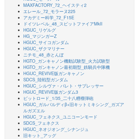
MAXFACTORY_72_ヘイスティ2
エレール_72_モラーヌ225
アカデミー科学_72_F15E
ドイツレベル_48_スピットファイアMkII
HGUC_リゲルグ
HG_マジンガーZ
HGUC_サイコガンダム
HGUC_ザクマリナー
ニチモ_48_赤とんぼ
HGTO_ガンキャノン機動試験型_火力試験型
HGTO_ガンキャノン最初期型_鉄騎兵中隊機
HGUC_REVIVE版ガンキャノン
SDCS_陸戦型ガンダム
HGUC_シルヴァ・バレト・サプレッサー
HGUC_REVIVE版ガンダム3
ピットロード_1/35_二十八糎榴弾砲
HGUC_ガルバルディβ+旧キットミキシング_ガズア
ルガズエル
HGUC_フェネクス_ユニコーンモード
SDCS_フェネクス
HGUC_ネオジオング_シナンジュ
旧キット_アッグ