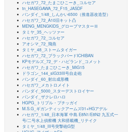
ハセガワ_72_たまごひこーき_コルセア
tn_HASEGAWA_72_F15_JASDF
バンダイ_1/48_しんかい6500（推進器改造型）
ハセガワ_72_A10旧キット凸
MENG_MENGKIDS_グローブマスターⅢ
タミヤ_35_ヘッツァー
ハセガワ_72_コルセア
アオシマ_72_飛燕
タミヤ_48_ストームタイガー
ハセガワ_72_ブラックバードICHIBAN
KPモデルズ_72_デ・ハビランド_コメット
ハセガワ_たまごひこーき_MiG15
ドラゴン_144_sIG33III号自走砲
バンダイ_60_射出成形機
ハセガワ_メカトロメイト
バンダイ_5000_スターデストロイヤー
バンダイ_ザクレロハロ
HGPG_トリプル・プチッガイ
M.S.G_ギガンティックアームズ01+HGアデル
ハセガワ_1/48_日本海軍 中島 E8N1/E8N2 九五式一
号/二号水上偵察機 大和搭載機_リテイク
タミヤ_1/48_III号突撃砲G型