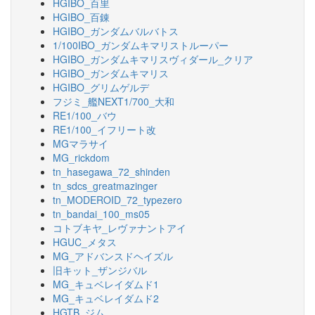
HGIBO_百里
HGIBO_百錬
HGIBO_ガンダムバルバトス
1/100IBO_ガンダムキマリストルーパー
HGIBO_ガンダムキマリスヴィダール_クリア
HGIBO_ガンダムキマリス
HGIBO_グリムゲルデ
フジミ_艦NEXT1/700_大和
RE1/100_バウ
RE1/100_イフリート改
MGマラサイ
MG_rickdom
tn_hasegawa_72_shinden
tn_sdcs_greatmazinger
tn_MODEROID_72_typezero
tn_bandai_100_ms05
コトブキヤ_レヴァナントアイ
HGUC_メタス
MG_アドバンスドヘイズル
旧キット_ザンジバル
MG_キュベレイダムド1
MG_キュベレイダムド2
HGTB_ジム