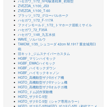
ハセガワ_1/72_IV号駆逐戦車_初期型
ZVEZDA_1/100_JS3
ZVEZDA_1/100_T-60
プラッツ_1/72_グローバルホーク
ハセガワ_1/72_F-117A
ファインモールド_1/72_トマホーク巡航ミサイル
ハセガワ_72_F35A
ハセガワ_1/48_九五水偵
WAVE_ソルバルウ
TAKOM_1/35_シュコーダ 42cm M.1917 重攻城用臼
砲
旧キット_ジムスナイパーカスタム
HGBF_マリンハイモック
HGBF_EWACハイモック
HGBF_ハイモックダウン
HGBF_ハイモックキャノン
HGTO_高機動型ザクllガイア機
HGTO_高機動型ザクllマッシュ機
HGTO_高機動型ザクllオルテガ機
HGTO_ドム試作実験機
HGTO_ザクII C-5型
HGTO_ザクII C-5型（シャア専用カラー）
HGTO_ザクII C-5型HGTO_ザクII C-5型（初代アニメ