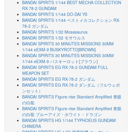
BANDAI SPIRITS 1/144 BEST MECHA COLLECTION
RX-78-2 GUNDAM
BANDAI SPIRITS 1/144 DO-DAI YS
BANDAI SPIRITS 1/144 ベストメカコレクション RX-
78-2 ガンダム
BANDAI SPIRITS 1/32 Mosasaurus
BANDAI SPIRITS 1/32 モサウルス
BANDAI SPIRITS 30 MINUTES MISSIONS 30MM
1/144 eEXM-9 BUSKYROTTO[BROWN]
BANDAI SPIRITS 30 MINUTES MISSIONS 30MM
1/144 eEXM-9 バスキーロット[ブラウン]
BANDAI SPIRITS EG RX-78-2 GUNDAM FULL
WEAPON SET
BANDAI SPIRITS EG RX-78-2 ガンダム
BANDAI SPIRITS EG RX-78-2 ダンダム（フルウェポ
ンセット）
BANDAI SPIRITS Figure-rise Standard Amplified 青眼
の白龍
BANDAI SPIRITS Figure-rise Standard Amplified 青眼
の白龍 ブルーアイズ・ホワイト・ドラゴン
BANDAI SPIRITS HG 1/144 TYPHOEUS GUNDAM
CHIMERA