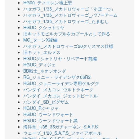
HG00_ティエレン地上型
ハセガワ_1/35_メカトロウィーゴ「すぽーつ」
ハセガワ_1/35_メカトロウィーゴ_パワーアーム
ハセガワ_1/35_メカトロウィーゴ_たまむし
HGUC_クシャトリヤ
旧キットモビルカプルをカプールとして作る
MG_ターンX後編
ハセガワ_メカトロウィーゴ20クリスマス仕様
旧キット_エルメス
HGUCクシャトリヤ・リペアード前編
HGUC_ディジェ
BB戦士_ネオジオング
RG_ジョニー・ライデンザク06R2
HGUC_ジョニーライデン専用ゲルググ
バンダイ_メカコレ_ウルトラホーク
バンダイ_メカコレ_ジェットビートル
バンダイ_SD_ビグザム
HGUC_Rジャジャ
HGUC_ウーンドウォート
HGUC_ウーンドウォート黒
海洋堂_1/35_35ガチャーネン_S.A.F.S
ウェーブ_1/20_S.A.F.S_ファイアボール