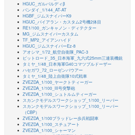
HGUC_ガルバルディβ
バンダイ_1/144_AT-AT
HGBF_ジムスナイパーK9
HGUC_バイアラン・カスタム2号機2体目
RE1/100_ガンキャノン・ディテクター
MG_ジムスナイパーカスタム
TF_MP2_アイアンハイド
HGUC_ジムスナイパーEz-8
アオシマ_1/72_航空自衛隊_PAC-3
ピットロード_35_日本海軍_九六式25mm三連装機銃
タミヤ_1/48_日本海軍G40コマツブルドーザー
ハセガワ_72_ローゼンバウアー
タミヤ_1/48_陸上自衛隊10式戦車
ZVEZDA_1/100_ヤークトティーガー
ZVEZDA_1/100_III号突撃砲
ZVEZDA_1/100_シュトルムティーガー
スカンクモデルスワークショップ_1/100_リーパー
スカンクモデルスワークショップ_1/100_リーパー
（CBP）
ZVEZDA_1/100ブラッドレー歩兵戦闘車
ZVEZDA_1/100_スチュアート
ZVEZDA_1/100_シャーマン