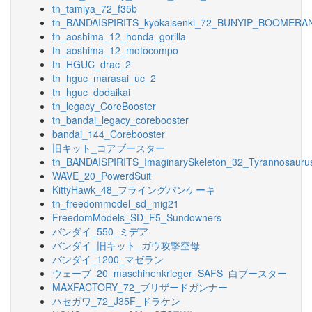
tn_tamiya_72_f35b
tn_BANDAISPIRITS_kyokaisenki_72_BUNYIP_BOOMERA
tn_aoshima_12_honda_gorilla
tn_aoshima_12_motocompo
tn_HGUC_drac_2
tn_hguc_marasai_uc_2
tn_hguc_dodaikai
tn_legacy_CoreBooster
tn_bandai_legacy_corebooster
bandai_144_Corebooster
旧キット_コアブースター
tn_BANDAISPIRITS_ImaginarySkeleton_32_Tyrannosauru
WAVE_20_PowerdSuit
KittyHawk_48_フライングパンケーキ
tn_freedommodel_sd_mig21
FreedomModels_SD_F5_Sundowners
バンダイ_550_ミデア
バンダイ_旧キット_ガウ攻撃空母
バンダイ_1200_マゼラン
ウェーブ_20_maschinenkrieger_SAFS_白ブースター
MAXFACTORY_72_ブリザードガンナー
ハセガワ_72_J35F_ドラケン