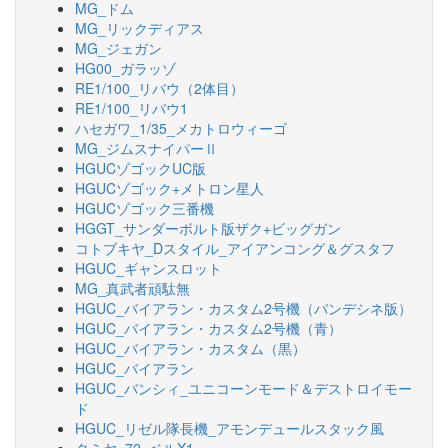
MG_ドム
MG_リックディアス
MG_ジェガン
HG00_ガラッゾ
RE1/100_リバウ（2体目）
RE1/100_リバウ1
ハセガワ_1/35_メカトロウィーゴ
MG_ジムスナイパーⅡ
HGUCゾゴックUC版
HGUCゾゴック+メトロン星人
HGUCゾゴック三番機
HGGT_サンダーボルト版ザク+ビッグガン
コトブキヤ_Dスタイル_アイアンコング＆グスタフ
HGUC_ギャンスロット
MG_真武者頑駄無
HGUC_バイアラン・カスタム2号機（バンデシネ版）
HGUC_バイアラン・カスタム2号機（青）
HGUC_バイアラン・カスタム（黒）
HGUC_バイアラン
HGUC_バンシィ_ユニコーンモード＆デストロイモー
ド
HGUC_リゼル隊長機_アモンデュールスタック風