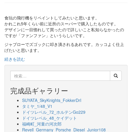
食玩の飛行機をリペイントしてみたいと思います。
かれこれ5年くらい前に近所のスーパーで購入したものです。
デザインに一目惚れして買ったので詳しいこと私知らなかったの
ですが「ファンファン」というらしいです。
ジャブローでズゴックに叩き潰されるあれです。カッコよく仕上
げたいと思います。
続きを読む
検
索:
完成品ギャラリー
SUYATA_SkyKnights_FokkerDrI
タミヤ_1/48_V1
ドイツレベル_72_ホルテンGo229
ドイツレベル_48_ケイデット
福崎町_河童の河次郎
Revell_Germany_Porsche_Diesel_Junior108