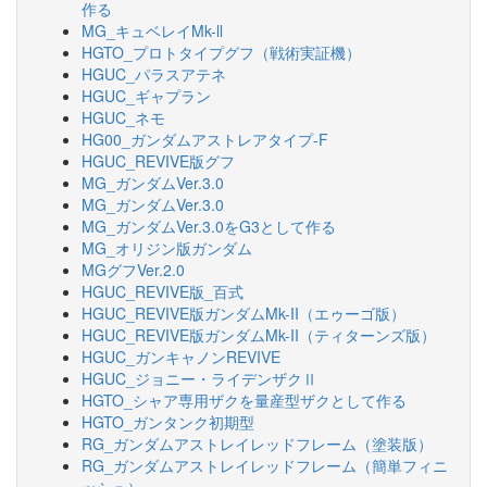
作る
MG_キュベレイMk-ll
HGTO_プロトタイプグフ（戦術実証機）
HGUC_パラスアテネ
HGUC_ギャプラン
HGUC_ネモ
HG00_ガンダムアストレアタイプ-F
HGUC_REVIVE版グフ
MG_ガンダムVer.3.0
MG_ガンダムVer.3.0
MG_ガンダムVer.3.0をG3として作る
MG_オリジン版ガンダム
MGグフVer.2.0
HGUC_REVIVE版_百式
HGUC_REVIVE版ガンダムMk-II（エゥーゴ版）
HGUC_REVIVE版ガンダムMk-II（ティターンズ版）
HGUC_ガンキャノンREVIVE
HGUC_ジョニー・ライデンザクⅡ
HGTO_シャア専用ザクを量産型ザクとして作る
HGTO_ガンタンク初期型
RG_ガンダムアストレイレッドフレーム（塗装版）
RG_ガンダムアストレイレッドフレーム（簡単フィニ