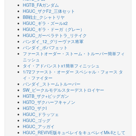
HGTB_FAガンダム
HGUC_ザクF2_三体セット
BB戦士_クシャトリヤ
HGUC_ギラ・ズールx2
HGUC_ギラ・ドーガ（グレー）
HGUC_ガーベラテトラ_リテイク
バンダイ_12_グリーヴァス将軍
バンダイ_ボバフェット
ファーストオーダー・ストーム・トルーパー簡単フィ
ニッシュ
タイ・アドバンストx1簡単フィニッシュ
1/72ファースト・オーダー スペシャル・フォース タ
イ・ファイター
バンダイ_ストームトルーパー
SW_ビークルモデルスターデストロイヤー
HGTB_ザク+ビッグガン
HGTO_ザクハーフキャノン
HGTO_ザクI
HGUC_ドラッツェ
HGUC_ゴッグ
HGUC_アッガイ
HGUC_REVIVE版キュベレイをキュベレイMk-llとして