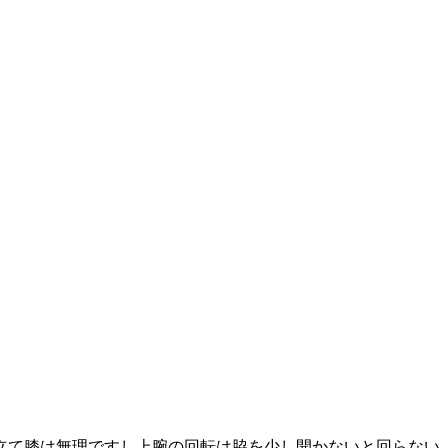
立て膝は無理ですし上腕の回転は脇を少し開かないと回らない