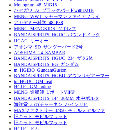
Monogram_48_MiG15
ハセガワ_72_ブラックバードwithD21B
MENG_WWT_シャーマンファイアフライ
アカデミー科学_48_P38
MENG_MENGKIDS_ツポレフ
BANDAISPIRITS_HGUC_バウンドドック
HGAC_リーオー
アオシマ_SD_サンダーバード2号
AOSHIMA_24_SAMBAR
BANDAISPIRITS_HGUC_234_ザク2体
BANDAISPIRITS_EG_ガンダム
tn_HGIBO_GundamGusion
BANDAISPIRITS_HGBD_アウンリゼアーマー
tn_HGUC_GM_real
HGUC_GM_anime
MENG_造艦師_UボートVII型
BANDAISPIRITS_144_30MM_水中ポルタ
海洋堂_35ガチャーネン_ハインリヒ
MAXファクトリー_1/350_チェルノアルファ
旧キット_モビルフラット
旧キット_モビルフラット
HGUC_ドム