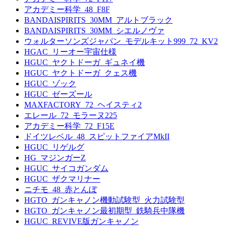
アカデミー科学_48_F8F
BANDAISPIRITS_30MM_アルトブラック
BANDAISPIRITS_30MM_シエルノヴァ
ウォルターソンズジャパン_モデルキット999_72_KV2
HGAC_リーオー宇宙仕様
HGUC_ヤクトドーガ_ギュネイ機
HGUC_ヤクトドーガ_クェス機
HGUC_ゾック
HGUC_ゼーズール
MAXFACTORY_72_ヘイスティ2
エレール_72_モラーヌ225
アカデミー科学_72_F15E
ドイツレベル_48_スピットファイアMkII
HGUC_リゲルグ
HG_マジンガーZ
HGUC_サイコガンダム
HGUC_ザクマリナー
ニチモ_48_赤とんぼ
HGTO_ガンキャノン機動試験型_火力試験型
HGTO_ガンキャノン最初期型_鉄騎兵中隊機
HGUC_REVIVE版ガンキャノン