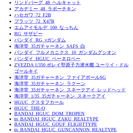
リンドバーグ_48_ヘルキャット
アカデミー_48_ラボーチキン
ハセガワ_72_F2B
プラッツ_72_X47B
エムアイモルデ_100_なっちん
RG_サザビー
バンダイ_RG_νガンダム
海洋堂_35ガチャーネン_SAFS_白
バンダイ_フルメカニクス_10_ガンダムグシオン
バンダイ_HGUC_ペーネロペー
ZVEZDA 1/350 ボレイ型原子力潜水艦 ユーリイ・ドル
ゴールキイ
海洋堂_35ガチャーネン_ファイアボールSG
海洋堂_35ガチャーネン_ラクーン
海洋堂_35ガチャーネン_スネークアイ_レッドヘッド
海洋堂_1/35_35ガチャーネン_スネークアイ
HGUC_グスタフカール
HGUC_THE-O
BANDAI_HGUC_DOM_TROPEN
tn_BANDAI_HGUC_ZAKU_REALTYPE
BANDAI_HGUC_GOUF_FLIGHTTYPE
tn_BANDAI_HGUC_GUNCANNON_REALTYPE