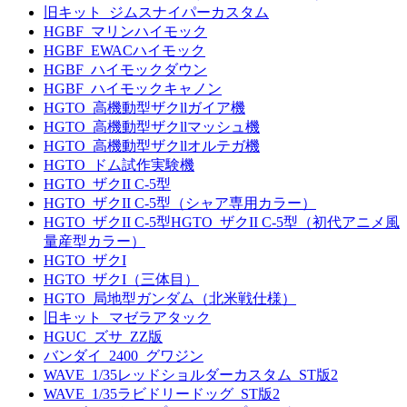
旧キット_ジムスナイパーカスタム
HGBF_マリンハイモック
HGBF_EWACハイモック
HGBF_ハイモックダウン
HGBF_ハイモックキャノン
HGTO_高機動型ザクllガイア機
HGTO_高機動型ザクllマッシュ機
HGTO_高機動型ザクllオルテガ機
HGTO_ドム試作実験機
HGTO_ザクII C-5型
HGTO_ザクII C-5型（シャア専用カラー）
HGTO_ザクII C-5型HGTO_ザクII C-5型（初代アニメ風
量産型カラー）
HGTO_ザクI
HGTO_ザクI（三体目）
HGTO_局地型ガンダム（北米戦仕様）
旧キット_マゼラアタック
HGUC_ズサ_ZZ版
バンダイ_2400_グワジン
WAVE_1/35レッドショルダーカスタム_ST版2
WAVE_1/35ラビドリードッグ_ST版2