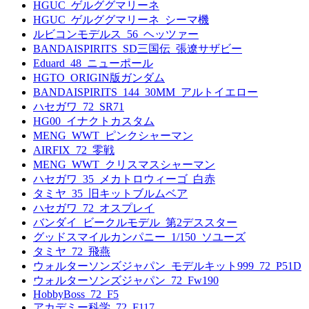
HGUC_ゲルググマリーネ
HGUC_ゲルググマリーネ_シーマ機
ルビコンモデルス_56_ヘッツァー
BANDAISPIRITS_SD三国伝_張遼サザビー
Eduard_48_ニューポール
HGTO_ORIGIN版ガンダム
BANDAISPIRITS_144_30MM_アルトイエロー
ハセガワ_72_SR71
HG00_イナクトカスタム
MENG_WWT_ピンクシャーマン
AIRFIX_72_零戦
MENG_WWT_クリスマスシャーマン
ハセガワ_35_メカトロウィーゴ_白赤
タミヤ_35_旧キットブルムベア
ハセガワ_72_オスプレイ
バンダイ_ビークルモデル_第2デススター
グッドスマイルカンパニー_1/150_ソユーズ
タミヤ_72_飛燕
ウォルターソンズジャパン_モデルキット999_72_P51D
ウォルターソンズジャパン_72_Fw190
HobbyBoss_72_F5
アカデミー科学_72_F117