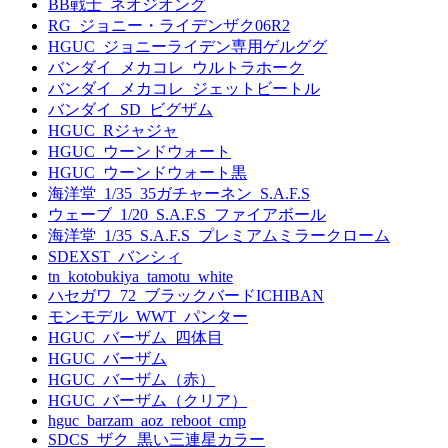
BB戦士_ネオジオング
RG_ジョニー・ライデンザク06R2
HGUC_ジョニーライデン専用ゲルググ
バンダイ_メカコレ_ウルトラホーク
バンダイ_メカコレ_ジェットビートル
バンダイ_SD_ビグザム
HGUC_Rジャジャ
HGUC_ウーンドウォート
HGUC_ウーンドウォート黒
海洋堂_1/35_35ガチャーネン_S.A.F.S
ウェーブ_1/20_S.A.F.S_ファイアボール
海洋堂_1/35_S.A.F.S_プレミアムミラークローム
SDEXST_バンシィ
tn_kotobukiya_tamotu_white
ハセガワ_72_ブラックバードICHIBAN
モンモデル_WWT_パンター
HGUC_バーザム_四体目
HGUC_バーザム
HGUC_バーザム（赤）
HGUC_バーザム（クリア）
hguc_barzam_aoz_reboot_cmp
SDCS_ザク_黒い三連星カラー