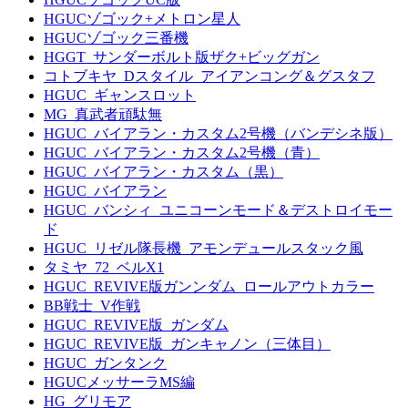
HGUCゾゴック+メトロン星人
HGUCゾゴック三番機
HGGT_サンダーボルト版ザク+ビッグガン
コトブキヤ_Dスタイル_アイアンコング＆グスタフ
HGUC_ギャンスロット
MG_真武者頑駄無
HGUC_バイアラン・カスタム2号機（バンデシネ版）
HGUC_バイアラン・カスタム2号機（青）
HGUC_バイアラン・カスタム（黒）
HGUC_バイアラン
HGUC_バンシィ_ユニコーンモード＆デストロイモー
ド
HGUC_リゼル隊長機_アモンデュールスタック風
タミヤ_72_ベルX1
HGUC_REVIVE版ガンンダム_ロールアウトカラー
BB戦士_V作戦
HGUC_REVIVE版_ガンダム
HGUC_REVIVE版_ガンキャノン（三体目）
HGUC_ガンタンク
HGUCメッサーラMS編
HG_グリモア