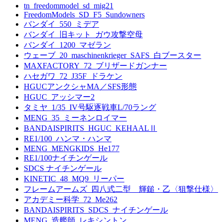
tn_freedommodel_sd_mig21
FreedomModels_SD_F5_Sundowners
バンダイ_550_ミデア
バンダイ_旧キット_ガウ攻撃空母
バンダイ_1200_マゼラン
ウェーブ_20_maschinenkrieger_SAFS_白ブースター
MAXFACTORY_72_ブリザードガンナー
ハセガワ_72_J35F_ドラケン
HGUCアンクシャMA／SFS形態
HGUC_アッシマー2
タミヤ_1/35_IV号駆逐戦車L/70ラング
MENG_35_ミーネンロイマー
BANDAISPIRITS_HGUC_KEHAALⅡ
RE1/100_ハンマ・ハンマ
MENG_MENGKIDS_He177
RE1/100ナイチンゲール
SDCS ナイチンゲール
KINETIC_48_MQ9_リーパー
フレームアームズ_四八式二型 輝鎚・乙〈狙撃仕様〉
アカデミー科学_72_Me262
BANDAISPIRITS_SDCS_ナイチンゲール
MENG_造艦師_レキシントン