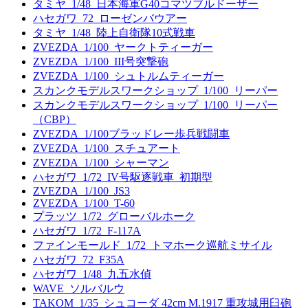
タミヤ_1/48_日本海軍G40コマツブルドーザー
ハセガワ_72_ローゼンバウアー
タミヤ_1/48_陸上自衛隊10式戦車
ZVEZDA_1/100_ヤークトティーガー
ZVEZDA_1/100_III号突撃砲
ZVEZDA_1/100_シュトルムティーガー
スカンクモデルスワークショップ_1/100_リーパー
スカンクモデルスワークショップ_1/100_リーパー
（CBP）
ZVEZDA_1/100ブラッドレー歩兵戦闘車
ZVEZDA_1/100_スチュアート
ZVEZDA_1/100_シャーマン
ハセガワ_1/72_IV号駆逐戦車_初期型
ZVEZDA_1/100_JS3
ZVEZDA_1/100_T-60
プラッツ_1/72_グローバルホーク
ハセガワ_1/72_F-117A
ファインモールド_1/72_トマホーク巡航ミサイル
ハセガワ_72_F35A
ハセガワ_1/48_九五水偵
WAVE_ソルバルウ
TAKOM_1/35_シュコーダ 42cm M.1917 重攻城用臼砲