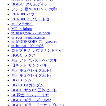
HGIBO_グリムゲルデ
フジミ_艦NEXT1/700_大和
RE1/100_バウ
RE1/100_イフリート改
MGマラサイ
MG_rickdom
tn_hasegawa_72_shinden
tn_sdcs_greatmazinger
tn_MODEROID_72_typezero
tn_bandai_100_ms05
コトブキヤ_レヴァナントアイ
HGUC_メタス
MG_アドバンスドヘイズル
旧キット_ザンジバル
MG_キュベレイダムド1
MG_キュベレイダムド2
HGTB_ジム
HGTB_FAガンダム
HGUC_ザクF2_三体セット
BB戦士_クシャトリヤ
HGUC_ギラ・ズールx2
HGUC_ギラ・ドーガ（グレー）