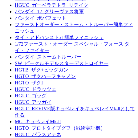
HGUC_ガーベラテトラ_リテイク
バンダイ_12_グリーヴァス将軍
バンダイ_ボバフェット
ファーストオーダー・ストーム・トルーパー簡単フィ
ニッシュ
タイ・アドバンストx1簡単フィニッシュ
1/72ファースト・オーダー スペシャル・フォース タ
イ・ファイター
バンダイ_ストームトルーパー
SW_ビークルモデルスターデストロイヤー
HGTB_ザク+ビッグガン
HGTO_ザクハーフキャノン
HGTO_ザクI
HGUC_ドラッツェ
HGUC_ゴッグ
HGUC_アッガイ
HGUC_REVIVE版キュベレイをキュベレイMk-llとして
作る
MG_キュベレイMk-ll
HGTO_プロトタイプグフ（戦術実証機）
HGUC_パラスアテネ