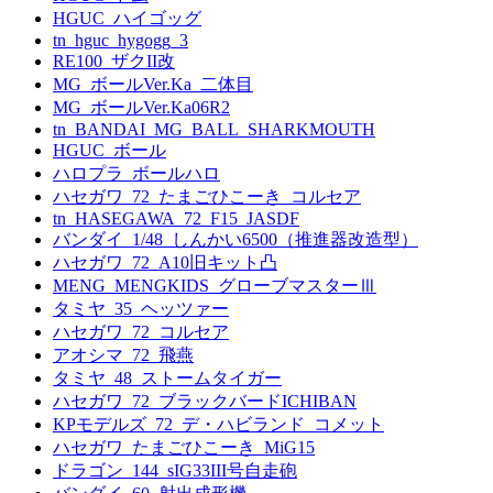
HGUC_ハイゴッグ
tn_hguc_hygogg_3
RE100_ザクII改
MG_ボールVer.Ka_二体目
MG_ボールVer.Ka06R2
tn_BANDAI_MG_BALL_SHARKMOUTH
HGUC_ボール
ハロプラ_ボールハロ
ハセガワ_72_たまごひこーき_コルセア
tn_HASEGAWA_72_F15_JASDF
バンダイ_1/48_しんかい6500（推進器改造型）
ハセガワ_72_A10旧キット凸
MENG_MENGKIDS_グローブマスターⅢ
タミヤ_35_ヘッツァー
ハセガワ_72_コルセア
アオシマ_72_飛燕
タミヤ_48_ストームタイガー
ハセガワ_72_ブラックバードICHIBAN
KPモデルズ_72_デ・ハビランド_コメット
ハセガワ_たまごひこーき_MiG15
ドラゴン_144_sIG33III号自走砲