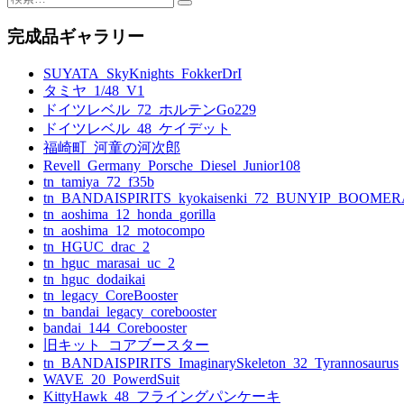
索:
完成品ギャラリー
SUYATA_SkyKnights_FokkerDrI
タミヤ_1/48_V1
ドイツレベル_72_ホルテンGo229
ドイツレベル_48_ケイデット
福崎町_河童の河次郎
Revell_Germany_Porsche_Diesel_Junior108
tn_tamiya_72_f35b
tn_BANDAISPIRITS_kyokaisenki_72_BUNYIP_BOOME
tn_aoshima_12_honda_gorilla
tn_aoshima_12_motocompo
tn_HGUC_drac_2
tn_hguc_marasai_uc_2
tn_hguc_dodaikai
tn_legacy_CoreBooster
tn_bandai_legacy_corebooster
bandai_144_Corebooster
旧キット_コアブースター
tn_BANDAISPIRITS_ImaginarySkeleton_32_Tyrannosaurus
WAVE_20_PowerdSuit
KittyHawk_48_フライングパンケーキ