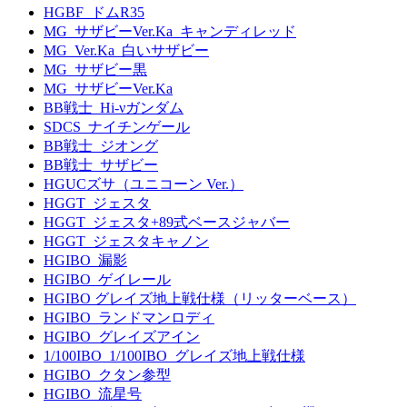
HGBF_ドムR35
MG_サザビーVer.Ka_キャンディレッド
MG_Ver.Ka_白いサザビー
MG_サザビー黒
MG_サザビーVer.Ka
BB戦士_Hi-νガンダム
SDCS_ナイチンゲール
BB戦士_ジオング
BB戦士_サザビー
HGUCズサ（ユニコーン Ver.）
HGGT_ジェスタ
HGGT_ジェスタ+89式ベースジャバー
HGGT_ジェスタキャノン
HGIBO_漏影
HGIBO_ゲイレール
HGIBO グレイズ地上戦仕様（リッターベース）
HGIBO_ランドマンロディ
HGIBO_グレイズアイン
1/100IBO_1/100IBO_グレイズ地上戦仕様
HGIBO_クタン参型
HGIBO_流星号