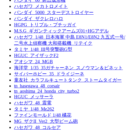
バンダイ_60_射出成形機
ハセガワ_メカトロメイト
バンダイ_5000_スターデストロイヤー
バンダイ_ザクレロハロ
HGPG_トリプル・プチッガイ
M.S.G_ギガンティックアームズ01+HGアデル
ハセガワ_1/48_日本海軍 中島 E8N1/E8N2 九五式一号/
二号水上偵察機 大和搭載機_リテイク
タミヤ_1/48_III号突撃砲G型
HGUC_アイザックF2
アオシマ_24_MGB
海洋堂_1/35_35ガチャーネン_スノウマン＆ビネット
サイバーホビー_35_ドライジーネ
童友社_カラフルキュートタンク_ストームタイガー
tn_hasegawa_48_corsair
tn_aoshima_24_honda_city_turbo2
HGUC_メッサーラ
ハセガワ_48_震電
タミヤ_1/48_Me262
ファインモールド 1/48 橘花
MG_ザクII_Ver2_大型ビーム砲
ハセガワ_48_コルセア