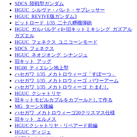
SDCS_陸戦型ガンダム
HGUC_シルヴァ・バレト・サプレッサー
HGUC_REVIVE版ガンダム3
ピットロード_1/35_二十八糎榴弾砲
HGUC_ガルバルディβ+旧キットミキシング_ガズアル
ガズエル
HGUC_フェネクス_ユニコーンモード
SDCS_フェネクス
HGUC_ネオジオング_シナンジュ
旧キット_アッグ
HG00_ティエレン地上型
ハセガワ_1/35_メカトロウィーゴ「すぽーつ」
ハセガワ_1/35_メカトロウィーゴ_パワーアーム
ハセガワ_1/35_メカトロウィーゴ_たまむし
HGUC_クシャトリヤ
旧キットモビルカプルをカプールとして作る
MG_ターンX後編
ハセガワ_メカトロウィーゴ20クリスマス仕様
旧キット_エルメス
HGUCクシャトリヤ・リペアード前編
HGUC_ディジェ