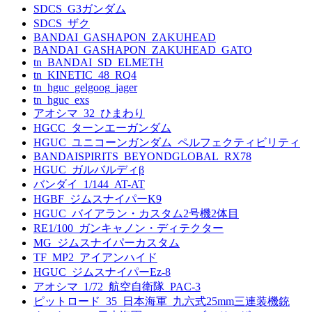
SDCS_G3ガンダム
SDCS_ザク
BANDAI_GASHAPON_ZAKUHEAD
BANDAI_GASHAPON_ZAKUHEAD_GATO
tn_BANDAI_SD_ELMETH
tn_KINETIC_48_RQ4
tn_hguc_gelgoog_jager
tn_hguc_exs
アオシマ_32_ひまわり
HGCC_ターンエーガンダム
HGUC_ユニコーンガンダム_ペルフェクティビリティ
BANDAISPIRITS_BEYONDGLOBAL_RX78
HGUC_ガルバルディβ
バンダイ_1/144_AT-AT
HGBF_ジムスナイパーK9
HGUC_バイアラン・カスタム2号機2体目
RE1/100_ガンキャノン・ディテクター
MG_ジムスナイパーカスタム
TF_MP2_アイアンハイド
HGUC_ジムスナイパーEz-8
アオシマ_1/72_航空自衛隊_PAC-3
ピットロード_35_日本海軍_九六式25mm三連装機銃