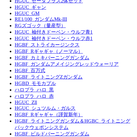
HGUC_ゼータプラス2体セット
HGUC_ギャン
HGUC_GM
RE1/100_ガンダムMk-III
RGズゴック（量産型）
HGUC_袖付きドーベン・ウルフ青1
HGUC_袖付きドーベン・ウルフ赤1
HGBF_ストライカージンクス
HGBF_Rギャギャ（ノーマル）
HGBF_カミキバーニングガンダム
HGBF_ガンダムアメイジングレッドウォーリア
HGBF_百万式
HGBF_ライトニングZガンダム
HGBD_モモカプル
ハロプラ_ハロ_黒
ハロプラ_ハロ_赤
HGUC_Zll
HGUC_シュツルム・ガルス
HGBF_Rギャギャ（謹賀新年）
HGBF_ライトニングガンダム＆HGBC_ライトニング
バックウェポンシステム
HGBF_ビルドバーニングガンダム