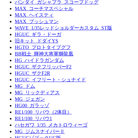
バンダイ_ガシャプラ_スコープドッグ
MAX_コーチマスペシャル
MAX_ヘイスティ
MAX_ブッシュマン
WAVE_1/35レッドショルダーカスタム_ST版
HGUC_ギラ・ドーガ
旧キット_ドダイYS
HGTO_プロトタイプグフ
BB戦士_輝神大将軍獅龍凰
HG_ハイドラガンダム
HGUC_ザクフリッパーF2
HGUC_ザクF2R
HGUC_イフリート・シュナイド
MG_ドム
MG_リックディアス
MG_ジェガン
HG00_ガラッゾ
RE1/100_リバウ（2体目）
RE1/100_リバウ1
ハセガワ_1/35_メカトロウィーゴ
MG_ジムスナイパーⅡ
HGUCゾゴックUC版