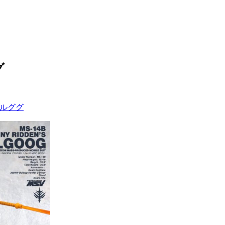
グ
ゲルググ