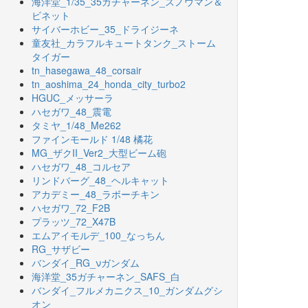
海洋堂_1/35_35ガチャーネン_スノウマン＆
ビネット
サイバーホビー_35_ドライジーネ
童友社_カラフルキュートタンク_ストーム
タイガー
tn_hasegawa_48_corsair
tn_aoshima_24_honda_city_turbo2
HGUC_メッサーラ
ハセガワ_48_震電
タミヤ_1/48_Me262
ファインモールド 1/48 橘花
MG_ザクII_Ver2_大型ビーム砲
ハセガワ_48_コルセア
リンドバーグ_48_ヘルキャット
アカデミー_48_ラボーチキン
ハセガワ_72_F2B
プラッツ_72_X47B
エムアイモルデ_100_なっちん
RG_サザビー
バンダイ_RG_νガンダム
海洋堂_35ガチャーネン_SAFS_白
バンダイ_フルメカニクス_10_ガンダムグシ
オン