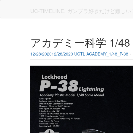
Skip
to
UC-TIMELINE. ガンプラ好きだけど難
main
content
アカデミー科学 1/48 
12/28/2020
12/28/2020
UCTL
ACADEMY_1/48_P-38
・