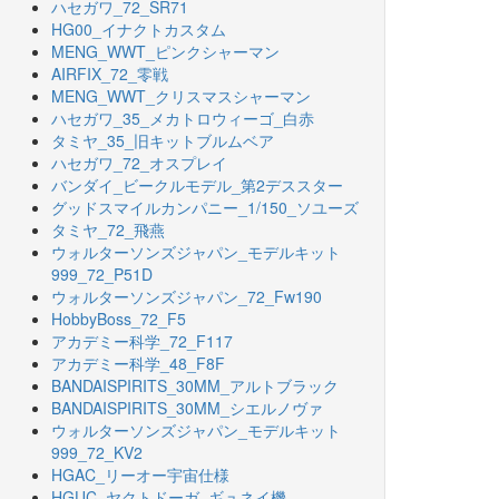
ハセガワ_72_SR71
HG00_イナクトカスタム
MENG_WWT_ピンクシャーマン
AIRFIX_72_零戦
MENG_WWT_クリスマスシャーマン
ハセガワ_35_メカトロウィーゴ_白赤
タミヤ_35_旧キットブルムベア
ハセガワ_72_オスプレイ
バンダイ_ビークルモデル_第2デススター
グッドスマイルカンパニー_1/150_ソユーズ
タミヤ_72_飛燕
ウォルターソンズジャパン_モデルキット
999_72_P51D
ウォルターソンズジャパン_72_Fw190
HobbyBoss_72_F5
アカデミー科学_72_F117
アカデミー科学_48_F8F
BANDAISPIRITS_30MM_アルトブラック
BANDAISPIRITS_30MM_シエルノヴァ
ウォルターソンズジャパン_モデルキット
999_72_KV2
HGAC_リーオー宇宙仕様
HGUC_ヤクトドーガ_ギュネイ機