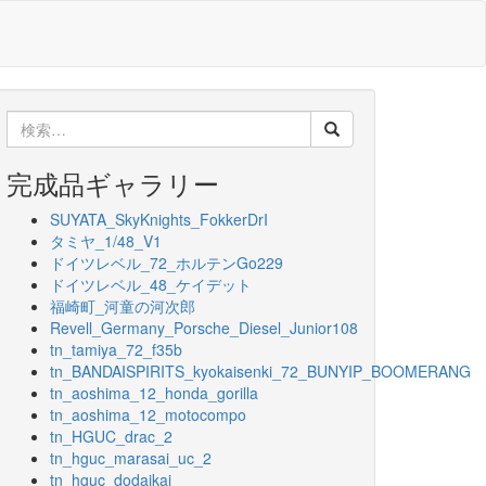
検
索:
完成品ギャラリー
SUYATA_SkyKnights_FokkerDrI
タミヤ_1/48_V1
ドイツレベル_72_ホルテンGo229
ドイツレベル_48_ケイデット
福崎町_河童の河次郎
Revell_Germany_Porsche_Diesel_Junior108
tn_tamiya_72_f35b
tn_BANDAISPIRITS_kyokaisenki_72_BUNYIP_BOOMERANG
tn_aoshima_12_honda_gorilla
tn_aoshima_12_motocompo
tn_HGUC_drac_2
tn_hguc_marasai_uc_2
tn_hguc_dodaikai