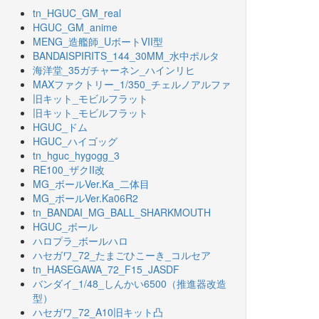
tn_HGUC_GM_real
HGUC_GM_anime
MENG_造艦師_UボートVII型
BANDAISPIRITS_144_30MM_水中ポルタ
海洋堂_35ガチャーネン_ハインリヒ
MAXファクトリー_1/350_チェルノアルファ
旧キット_モビルフラット
旧キット_モビルフラット
HGUC_ドム
HGUC_ハイゴッグ
tn_hguc_hygogg_3
RE100_ザクII改
MG_ボールVer.Ka_二体目
MG_ボールVer.Ka06R2
tn_BANDAI_MG_BALL_SHARKMOUTH
HGUC_ボール
ハロプラ_ボールハロ
ハセガワ_72_たまごひこーき_コルセア
tn_HASEGAWA_72_F15_JASDF
バンダイ_1/48_しんかい6500（推進器改造
型）
ハセガワ_72_A10旧キット凸