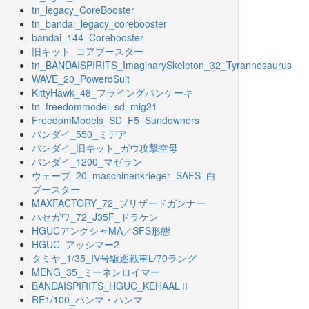
tn_legacy_CoreBooster
tn_bandai_legacy_corebooster
bandai_144_Corebooster
旧キット_コアブースター
tn_BANDAISPIRITS_ImaginarySkeleton_32_Tyrannosaurus
WAVE_20_PowerdSuit
KittyHawk_48_フライングパンケーキ
tn_freedommodel_sd_mig21
FreedomModels_SD_F5_Sundowners
バンダイ_550_ミデア
バンダイ_旧キット_ガウ攻撃空母
バンダイ_1200_マゼラン
ウェーブ_20_maschinenkrieger_SAFS_白
ブースター
MAXFACTORY_72_ブリザードガンナー
ハセガワ_72_J35F_ドラケン
HGUCアンクシャMA／SFS形態
HGUC_アッシマー2
タミヤ_1/35_IV号駆逐戦車L/70ラング
MENG_35_ミーネンロイマー
BANDAISPIRITS_HGUC_KEHAALⅡ
RE1/100_ハンマ・ハンマ