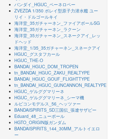
バンダイ_HGUC_ペーネロペー
ZVEZDA 1/350 ボレイ型原子力潜水艦 ユー
リイ・ドルゴールキイ
海洋堂_35ガチャーネン_ファイアボールSG
海洋堂_35ガチャーネン_ラクーン
海洋堂_35ガチャーネン_スネークアイ_レッ
ドヘッド
海洋堂_1/35_35ガチャーネン_スネークアイ
HGUC_グスタフカール
HGUC_THE-O
BANDAI_HGUC_DOM_TROPEN
tn_BANDAI_HGUC_ZAKU_REALTYPE
BANDAI_HGUC_GOUF_FLIGHTTYPE
tn_BANDAI_HGUC_GUNCANNON_REALTYPE
HGUC_ゲルググマリーネ
HGUC_ゲルググマリーネ_シーマ機
ルビコンモデルス_56_ヘッツァー
BANDAISPIRITS_SD三国伝_張遼サザビー
Eduard_48_ニューポール
HGTO_ORIGIN版ガンダム
BANDAISPIRITS_144_30MM_アルトイエロ
ー