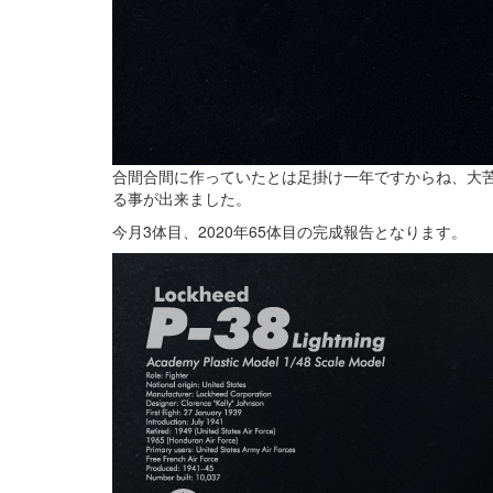
合間合間に作っていたとは足掛け一年ですからね、大
る事が出来ました。
今月3体目、2020年65体目の完成報告となります。