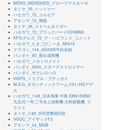
MENG_MENGKIDS_グローブマスターⅢ
タミヤ_35_ヘッツァー
ハセガワ_72_コルセア
アオシマ_72_飛燕
タミヤ_48_ストームタイガー
ハセガワ_72_ブラックバードICHIBAN
KPモデルズ_72_デ・ハビランド_コメット
ハセガワ_たまごひこーき_MiG15
ドラゴン_144_sIG33III号自走砲
バンダイ_60_射出成形機
ハセガワ_メカトロメイト
バンダイ_5000_スターデストロイヤー
バンダイ_ザクレロハロ
HGPG_トリプル・プチッガイ
M.S.G_ギガンティックアームズ01+HGアデ
ル
ハセガワ_1/48_日本海軍 中島 E8N1/E8N2
九五式一号/二号水上偵察機 大和搭載機_リ
テイク
タミヤ_1/48_III号突撃砲G型
HGUC_アイザックF2
アオシマ_24_MGB