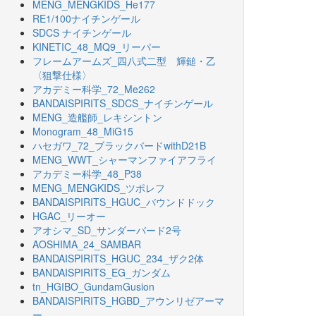
MENG_MENGKIDS_He177
RE1/100ナイチンゲール
SDCS ナイチンゲール
KINETIC_48_MQ9_リーパー
フレームアームズ_四八式二型 輝鎚・乙
〈狙撃仕様〉
アカデミー科学_72_Me262
BANDAISPIRITS_SDCS_ナイチンゲール
MENG_造艦師_レキシントン
Monogram_48_MiG15
ハセガワ_72_ブラックバードwithD21B
MENG_WWT_シャーマンファイアフライ
アカデミー科学_48_P38
MENG_MENGKIDS_ツポレフ
BANDAISPIRITS_HGUC_バウンドドック
HGAC_リーオー
アオシマ_SD_サンダーバード2号
AOSHIMA_24_SAMBAR
BANDAISPIRITS_HGUC_234_ザク2体
BANDAISPIRITS_EG_ガンダム
tn_HGIBO_GundamGusion
BANDAISPIRITS_HGBD_アウンリゼアーマ
ー