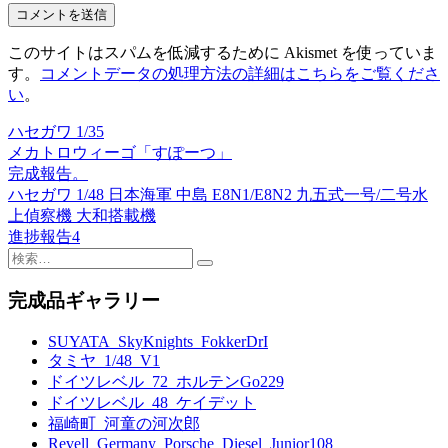
このサイトはスパムを低減するために Akismet を使っていま
す。
コメントデータの処理方法の詳細はこちらをご覧くださ
い
。
ハセガワ 1/35
投
メカトロウィーゴ「すぽーつ」
稿
完成報告。
ハセガワ 1/48 日本海軍 中島 E8N1/E8N2 九五式一号/二号水
ナ
上偵察機 大和搭載機
ビ
進捗報告4
検
ゲ
索:
ー
完成品ギャラリー
シ
SUYATA_SkyKnights_FokkerDrI
ョ
タミヤ_1/48_V1
ドイツレベル_72_ホルテンGo229
ン
ドイツレベル_48_ケイデット
福崎町_河童の河次郎
Revell_Germany_Porsche_Diesel_Junior108