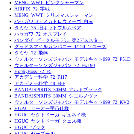
MENG_WWT_ピンクシャーマン
AIRFIX_72_零戦
MENG_WWT_クリスマスシャーマン
ハセガワ_35_メカトロウィーゴ_白赤
タミヤ_35_旧キットブルムベア
ハセガワ_72_オスプレイ
バンダイ_ビークルモデル_第2デススター
グッドスマイルカンパニー_1/150_ソユーズ
タミヤ_72_飛燕
ウォルターソンズジャパン_モデルキット999_72_P51D
ウォルターソンズジャパン_72_Fw190
HobbyBoss_72_F5
アカデミー科学_72_F117
アカデミー科学_48_F8F
BANDAISPIRITS_30MM_アルトブラック
BANDAISPIRITS_30MM_シエルノヴァ
ウォルターソンズジャパン_モデルキット999_72_KV2
HGAC_リーオー宇宙仕様
HGUC_ヤクトドーガ_ギュネイ機
HGUC_ヤクトドーガ_クェス機
HGUC_ゾック
HGUC_ゼーズール