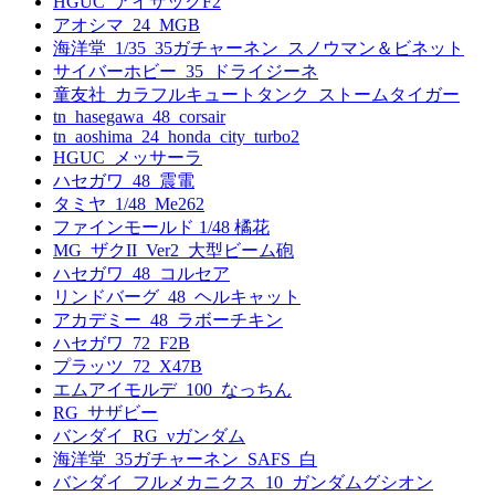
HGUC_アイザックF2
アオシマ_24_MGB
海洋堂_1/35_35ガチャーネン_スノウマン＆ビネット
サイバーホビー_35_ドライジーネ
童友社_カラフルキュートタンク_ストームタイガー
tn_hasegawa_48_corsair
tn_aoshima_24_honda_city_turbo2
HGUC_メッサーラ
ハセガワ_48_震電
タミヤ_1/48_Me262
ファインモールド 1/48 橘花
MG_ザクII_Ver2_大型ビーム砲
ハセガワ_48_コルセア
リンドバーグ_48_ヘルキャット
アカデミー_48_ラボーチキン
ハセガワ_72_F2B
プラッツ_72_X47B
エムアイモルデ_100_なっちん
RG_サザビー
バンダイ_RG_νガンダム
海洋堂_35ガチャーネン_SAFS_白
バンダイ_フルメカニクス_10_ガンダムグシオン