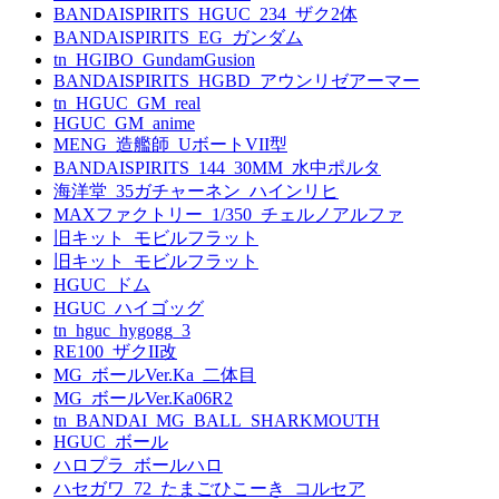
BANDAISPIRITS_HGUC_234_ザク2体
BANDAISPIRITS_EG_ガンダム
tn_HGIBO_GundamGusion
BANDAISPIRITS_HGBD_アウンリゼアーマー
tn_HGUC_GM_real
HGUC_GM_anime
MENG_造艦師_UボートVII型
BANDAISPIRITS_144_30MM_水中ポルタ
海洋堂_35ガチャーネン_ハインリヒ
MAXファクトリー_1/350_チェルノアルファ
旧キット_モビルフラット
旧キット_モビルフラット
HGUC_ドム
HGUC_ハイゴッグ
tn_hguc_hygogg_3
RE100_ザクII改
MG_ボールVer.Ka_二体目
MG_ボールVer.Ka06R2
tn_BANDAI_MG_BALL_SHARKMOUTH
HGUC_ボール
ハロプラ_ボールハロ
ハセガワ_72_たまごひこーき_コルセア