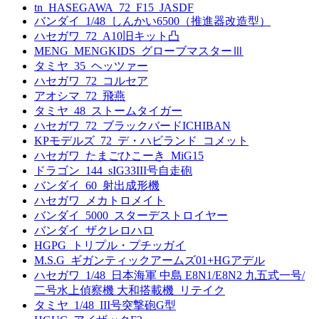
tn_HASEGAWA_72_F15_JASDF
バンダイ_1/48_しんかい6500（推進器改造型）
ハセガワ_72_A10旧キット凸
MENG_MENGKIDS_グローブマスターⅢ
タミヤ_35_ヘッツァー
ハセガワ_72_コルセア
アオシマ_72_飛燕
タミヤ_48_ストームタイガー
ハセガワ_72_ブラックバードICHIBAN
KPモデルズ_72_デ・ハビランド_コメット
ハセガワ_たまごひこーき_MiG15
ドラゴン_144_sIG33III号自走砲
バンダイ_60_射出成形機
ハセガワ_メカトロメイト
バンダイ_5000_スターデストロイヤー
バンダイ_ザクレロハロ
HGPG_トリプル・プチッガイ
M.S.G_ギガンティックアームズ01+HGアデル
ハセガワ_1/48_日本海軍 中島 E8N1/E8N2 九五式一号/
二号水上偵察機 大和搭載機_リテイク
タミヤ_1/48_III号突撃砲G型