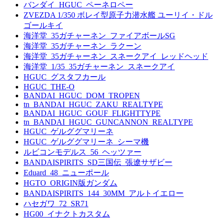
バンダイ_HGUC_ペーネロペー
ZVEZDA 1/350 ボレイ型原子力潜水艦 ユーリイ・ドル
ゴールキイ
海洋堂_35ガチャーネン_ファイアボールSG
海洋堂_35ガチャーネン_ラクーン
海洋堂_35ガチャーネン_スネークアイ_レッドヘッド
海洋堂_1/35_35ガチャーネン_スネークアイ
HGUC_グスタフカール
HGUC_THE-O
BANDAI_HGUC_DOM_TROPEN
tn_BANDAI_HGUC_ZAKU_REALTYPE
BANDAI_HGUC_GOUF_FLIGHTTYPE
tn_BANDAI_HGUC_GUNCANNON_REALTYPE
HGUC_ゲルググマリーネ
HGUC_ゲルググマリーネ_シーマ機
ルビコンモデルス_56_ヘッツァー
BANDAISPIRITS_SD三国伝_張遼サザビー
Eduard_48_ニューポール
HGTO_ORIGIN版ガンダム
BANDAISPIRITS_144_30MM_アルトイエロー
ハセガワ_72_SR71
HG00_イナクトカスタム