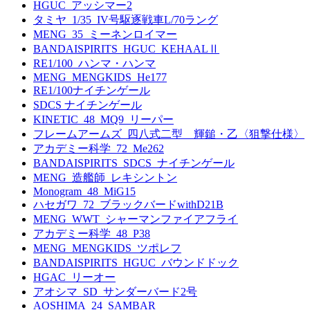
HGUC_アッシマー2
タミヤ_1/35_IV号駆逐戦車L/70ラング
MENG_35_ミーネンロイマー
BANDAISPIRITS_HGUC_KEHAALⅡ
RE1/100_ハンマ・ハンマ
MENG_MENGKIDS_He177
RE1/100ナイチンゲール
SDCS ナイチンゲール
KINETIC_48_MQ9_リーパー
フレームアームズ_四八式二型 輝鎚・乙〈狙撃仕様〉
アカデミー科学_72_Me262
BANDAISPIRITS_SDCS_ナイチンゲール
MENG_造艦師_レキシントン
Monogram_48_MiG15
ハセガワ_72_ブラックバードwithD21B
MENG_WWT_シャーマンファイアフライ
アカデミー科学_48_P38
MENG_MENGKIDS_ツポレフ
BANDAISPIRITS_HGUC_バウンドドック
HGAC_リーオー
アオシマ_SD_サンダーバード2号
AOSHIMA_24_SAMBAR