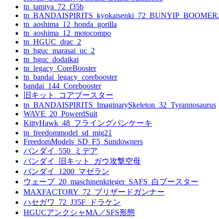
tn_tamiya_72_f35b
tn_BANDAISPIRITS_kyokaisenki_72_BUNYIP_BOOME
tn_aoshima_12_honda_gorilla
tn_aoshima_12_motocompo
tn_HGUC_drac_2
tn_hguc_marasai_uc_2
tn_hguc_dodaikai
tn_legacy_CoreBooster
tn_bandai_legacy_corebooster
bandai_144_Corebooster
旧キット_コアブースター
tn_BANDAISPIRITS_ImaginarySkeleton_32_Tyrannosaurus
WAVE_20_PowerdSuit
KittyHawk_48_フライングパンケーキ
tn_freedommodel_sd_mig21
FreedomModels_SD_F5_Sundowners
バンダイ_550_ミデア
バンダイ_旧キット_ガウ攻撃空母
バンダイ_1200_マゼラン
ウェーブ_20_maschinenkrieger_SAFS_白ブースター
MAXFACTORY_72_ブリザードガンナー
ハセガワ_72_J35F_ドラケン
HGUCアンクシャMA／SFS形態