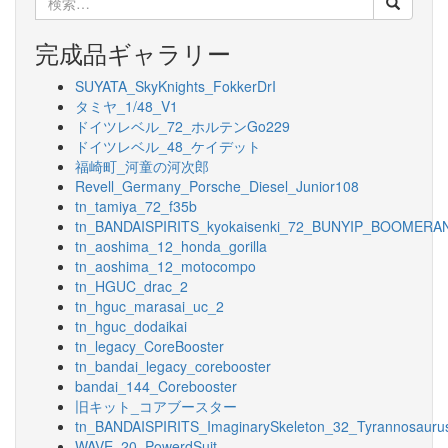
ビ
索:
ゲ
完成品ギャラリー
ー
SUYATA_SkyKnights_FokkerDrI
シ
タミヤ_1/48_V1
ョ
ドイツレベル_72_ホルテンGo229
ドイツレベル_48_ケイデット
ン
福崎町_河童の河次郎
Revell_Germany_Porsche_Diesel_Junior108
tn_tamiya_72_f35b
tn_BANDAISPIRITS_kyokaisenki_72_BUNYIP_BOOMERA
tn_aoshima_12_honda_gorilla
tn_aoshima_12_motocompo
tn_HGUC_drac_2
tn_hguc_marasai_uc_2
tn_hguc_dodaikai
tn_legacy_CoreBooster
tn_bandai_legacy_corebooster
bandai_144_Corebooster
旧キット_コアブースター
tn_BANDAISPIRITS_ImaginarySkeleton_32_Tyrannosauru
WAVE_20_PowerdSuit