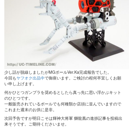
少し話が脱線しましたがMGボールVer.Ka完成報告でした。
今回も
ヤフオク出品中
で御座います。ご検討の程何卒宜しくお願
い申し上げます。
何かひとつガンプラを奨めるとしたら真っ先に思い浮かぶキット
のひとつです。
一般販売されているボールでも何種類か店頭に並んでいますので
これまた週末のお供に是非。
次回予告ですが明日こそは輝神大将軍 獅龍凰の進捗記事を投稿出
来そうです。ご期待くださいませ。