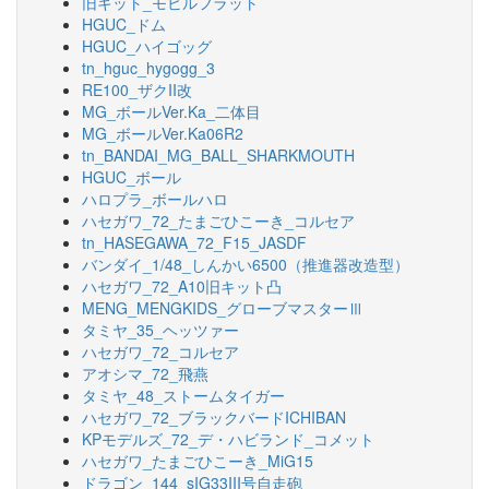
旧キット_モビルフラット
HGUC_ドム
HGUC_ハイゴッグ
tn_hguc_hygogg_3
RE100_ザクII改
MG_ボールVer.Ka_二体目
MG_ボールVer.Ka06R2
tn_BANDAI_MG_BALL_SHARKMOUTH
HGUC_ボール
ハロプラ_ボールハロ
ハセガワ_72_たまごひこーき_コルセア
tn_HASEGAWA_72_F15_JASDF
バンダイ_1/48_しんかい6500（推進器改造型）
ハセガワ_72_A10旧キット凸
MENG_MENGKIDS_グローブマスターⅢ
タミヤ_35_ヘッツァー
ハセガワ_72_コルセア
アオシマ_72_飛燕
タミヤ_48_ストームタイガー
ハセガワ_72_ブラックバードICHIBAN
KPモデルズ_72_デ・ハビランド_コメット
ハセガワ_たまごひこーき_MiG15
ドラゴン_144_sIG33III号自走砲