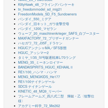
KittyHawk_48_フライングパンケーキ
tn_freedommodel_sd_mig21
FreedomModels_SD_F5_Sundowners
バンダイ_550_ミデア
バンダイ_旧キット_ガウ攻撃空母
バンダイ_1200_マゼラン
ウェーブ_20_maschinenkrieger_SAFS_白ブースター
MAXFACTORY_72_ブリザードガンナー
ハセガワ_72_J35F_ドラケン
HGUCアンクシャMA／SFS形態
HGUC_アッシマー2
タミヤ_1/35_IV号駆逐戦車L/70ラング
MENG_35_ミーネンロイマー
BANDAISPIRITS_HGUC_KEHAALⅡ
RE1/100_ハンマ・ハンマ
MENG_MENGKIDS_He177
RE1/100ナイチンゲール
SDCS ナイチンゲール
KINETIC_48_MQ9_リーパー
フレームアームズ_四八式二型 輝鎚・乙〈狙撃仕
様〉
アカデミー科学_72_Me262