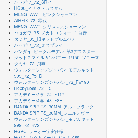
ハセガワ_72_SR71
HG00_イナクトカスタム
MENG_WWT_ピンクシャーマン
AIRFIX_72_零戦
MENG_WWT_クリスマスシャーマン
ハセガワ_35_メカトロウィーゴ_白赤
タミヤ_35_旧キットブルムベア
ハセガワ_72_オスプレイ
バンダイ_ビークルモデル_第2デススター
グッドスマイルカンパニー_1/150_ソユーズ
タミヤ_72_飛燕
ウォルターソンズジャパン_モデルキット
999_72_P51D
ウォルターソンズジャパン_72_Fw190
HobbyBoss_72_F5
アカデミー科学_72_F117
アカデミー科学_48_F8F
BANDAISPIRITS_30MM_アルトブラック
BANDAISPIRITS_30MM_シエルノヴァ
ウォルターソンズジャパン_モデルキット
999_72_KV2
HGAC_リーオー宇宙仕様
HGUC_ヤクトドーガ_ギュネイ機