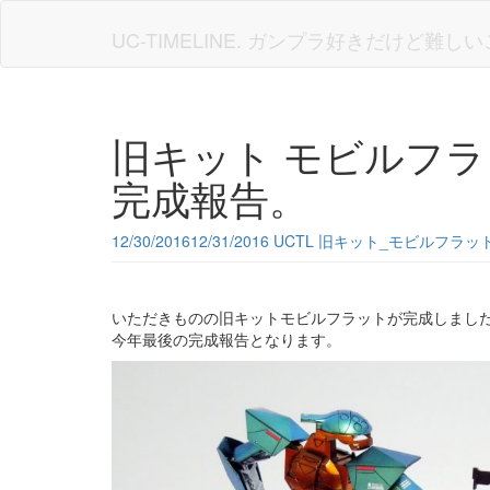
Skip
to
UC-TIMELINE. ガンプラ好きだけど難
main
content
旧キット モビルフ
完成報告。
12/30/2016
12/31/2016
UCTL
旧キット_モビルフラッ
いただきものの旧キットモビルフラットが完成しまし
今年最後の完成報告となります。