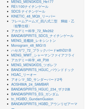
MENG_MENGKIDS_He177
RE1/100ナイチンゲール
SDCS ナイチンゲール
KINETIC_48_MQ9_リーパー
フレームアームズ_四八式二型 輝鎚・乙
〈狙撃仕様〉
アカデミー科学_72_Me262
BANDAISPIRITS_SDCS_ナイチンゲール
MENG_造艦師_レキシントン
Monogram_48_MiG15
ハセガワ_72_ブラックバードwithD21B
MENG_WWT_シャーマンファイアフライ
アカデミー科学_48_P38
MENG_MENGKIDS_ツポレフ
BANDAISPIRITS_HGUC_バウンドドック
HGAC_リーオー
アオシマ_SD_サンダーバード2号
AOSHIMA_24_SAMBAR
BANDAISPIRITS_HGUC_234_ザク2体
BANDAISPIRITS_EG_ガンダム
tn_HGIBO_GundamGusion
BANDAISPIRITS_HGBD_アウンリゼアーマ
ー