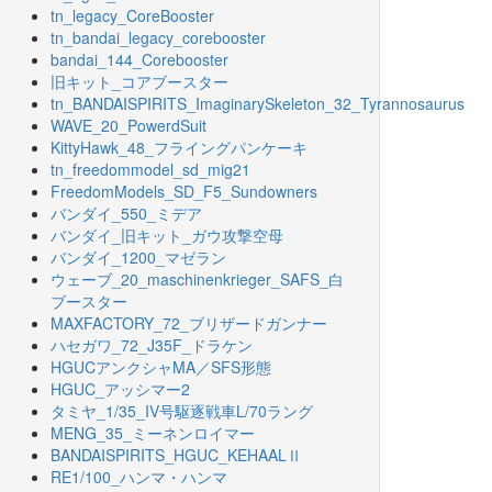
tn_legacy_CoreBooster
tn_bandai_legacy_corebooster
bandai_144_Corebooster
旧キット_コアブースター
tn_BANDAISPIRITS_ImaginarySkeleton_32_Tyrannosaurus
WAVE_20_PowerdSuit
KittyHawk_48_フライングパンケーキ
tn_freedommodel_sd_mig21
FreedomModels_SD_F5_Sundowners
バンダイ_550_ミデア
バンダイ_旧キット_ガウ攻撃空母
バンダイ_1200_マゼラン
ウェーブ_20_maschinenkrieger_SAFS_白
ブースター
MAXFACTORY_72_ブリザードガンナー
ハセガワ_72_J35F_ドラケン
HGUCアンクシャMA／SFS形態
HGUC_アッシマー2
タミヤ_1/35_IV号駆逐戦車L/70ラング
MENG_35_ミーネンロイマー
BANDAISPIRITS_HGUC_KEHAALⅡ
RE1/100_ハンマ・ハンマ