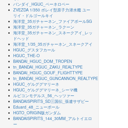
バンダイ_HGUC_ペーネロペー
ZVEZDA 1/350 ボレイ型原子力潜水艦 ユー
リイ・ドルゴールキイ
海洋堂_35ガチャーネン_ファイアボールSG
海洋堂_35ガチャーネン_ラクーン
海洋堂_35ガチャーネン_スネークアイ_レッ
ドヘッド
海洋堂_1/35_35ガチャーネン_スネークアイ
HGUC_グスタフカール
HGUC_THE-O
BANDAI_HGUC_DOM_TROPEN
tn_BANDAI_HGUC_ZAKU_REALTYPE
BANDAI_HGUC_GOUF_FLIGHTTYPE
tn_BANDAI_HGUC_GUNCANNON_REALTYPE
HGUC_ゲルググマリーネ
HGUC_ゲルググマリーネ_シーマ機
ルビコンモデルス_56_ヘッツァー
BANDAISPIRITS_SD三国伝_張遼サザビー
Eduard_48_ニューポール
HGTO_ORIGIN版ガンダム
BANDAISPIRITS_144_30MM_アルトイエロ
ー