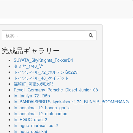
検
索:
完成品ギャラリー
SUYATA_SkyKnights_FokkerDrI
タミヤ_1/48_V1
ドイツレベル_72_ホルテンGo229
ドイツレベル_48_ケイデット
福崎町_河童の河次郎
Revell_Germany_Porsche_Diesel_Junior108
tn_tamiya_72_f35b
tn_BANDAISPIRITS_kyokaisenki_72_BUNYIP_BOOMERANG
tn_aoshima_12_honda_gorilla
tn_aoshima_12_motocompo
tn_HGUC_drac_2
tn_hguc_marasai_uc_2
tn_hguc_dodaikai