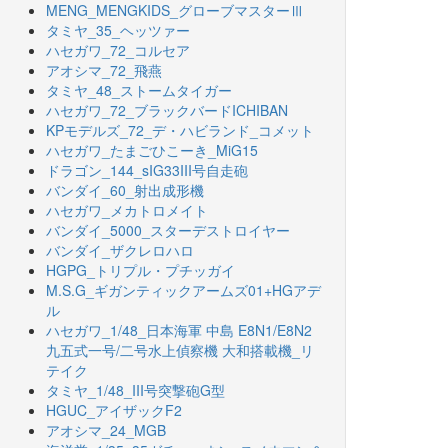
MENG_MENGKIDS_グローブマスターⅢ
タミヤ_35_ヘッツァー
ハセガワ_72_コルセア
アオシマ_72_飛燕
タミヤ_48_ストームタイガー
ハセガワ_72_ブラックバードICHIBAN
KPモデルズ_72_デ・ハビランド_コメット
ハセガワ_たまごひこーき_MiG15
ドラゴン_144_sIG33III号自走砲
バンダイ_60_射出成形機
ハセガワ_メカトロメイト
バンダイ_5000_スターデストロイヤー
バンダイ_ザクレロハロ
HGPG_トリプル・プチッガイ
M.S.G_ギガンティックアームズ01+HGアデ
ル
ハセガワ_1/48_日本海軍 中島 E8N1/E8N2
九五式一号/二号水上偵察機 大和搭載機_リ
テイク
タミヤ_1/48_III号突撃砲G型
HGUC_アイザックF2
アオシマ_24_MGB