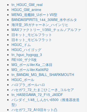
tn_HGUC_GM_real
HGUC_GM_anime
MENG_造艦師_UボートVII型
BANDAISPIRITS_144_30MM_水中ポルタ
海洋堂_35ガチャーネン_ハインリヒ
MAXファクトリー_1/350_チェルノアルファ
旧キット_モビルフラット
旧キット_モビルフラット
HGUC_ドム
HGUC_ハイゴッグ
tn_hguc_hygogg_3
RE100_ザクII改
MG_ボールVer.Ka_二体目
MG_ボールVer.Ka06R2
tn_BANDAI_MG_BALL_SHARKMOUTH
HGUC_ボール
ハロプラ_ボールハロ
ハセガワ_72_たまごひこーき_コルセア
tn_HASEGAWA_72_F15_JASDF
バンダイ_1/48_しんかい6500（推進器改造
型）
ハセガワ_72_A10旧キット凸