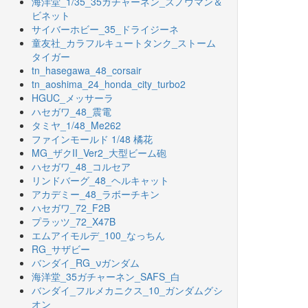
海洋堂_1/35_35ガチャーネン_スノウマン＆
ビネット
サイバーホビー_35_ドライジーネ
童友社_カラフルキュートタンク_ストーム
タイガー
tn_hasegawa_48_corsair
tn_aoshima_24_honda_city_turbo2
HGUC_メッサーラ
ハセガワ_48_震電
タミヤ_1/48_Me262
ファインモールド 1/48 橘花
MG_ザクII_Ver2_大型ビーム砲
ハセガワ_48_コルセア
リンドバーグ_48_ヘルキャット
アカデミー_48_ラボーチキン
ハセガワ_72_F2B
プラッツ_72_X47B
エムアイモルデ_100_なっちん
RG_サザビー
バンダイ_RG_νガンダム
海洋堂_35ガチャーネン_SAFS_白
バンダイ_フルメカニクス_10_ガンダムグシ
オン