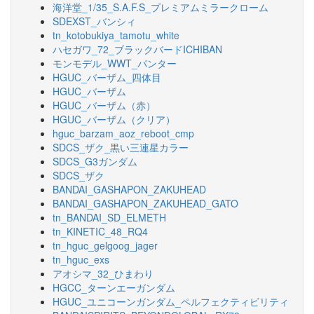
海洋堂_1/35_S.A.F.S_プレミアムミラークローム
SDEXST_バンシィ
tn_kotobukiya_tamotu_white
ハセガワ_72_ブラックバードICHIBAN
モンモデル_WWT_パンター
HGUC_バーザム_四体目
HGUC_バーザム
HGUC_バーザム（赤）
HGUC_バーザム（クリア）
hguc_barzam_aoz_reboot_cmp
SDCS_ザク_黒い三連星カラー
SDCS_G3ガンダム
SDCS_ザク
BANDAI_GASHAPON_ZAKUHEAD
BANDAI_GASHAPON_ZAKUHEAD_GATO
tn_BANDAI_SD_ELMETH
tn_KINETIC_48_RQ4
tn_hguc_gelgoog_jager
tn_hguc_exs
アオシマ_32_ひまわり
HGCC_ターンエーガンダム
HGUC_ユニコーンガンダム_ペルフェクティビリティ