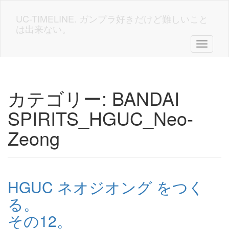
Skip
to
UC-TIMELINE. ガンプラ好きだけど難しいこと
main
は出来ない。
content
Toggle n
カテゴリー:
BANDAI
SPIRITS_HGUC_Neo-
Zeong
HGUC ネオジオング をつく
る。
その12。