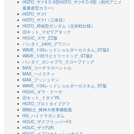
HGTO_ザクII C-5型HGTO_ザクII C-5型（初代アニメ
風量産型カラー）
HGTO_ザクI
HGTO_ザクI（三体目）
HGTO_局地型ガンダム（北米戦仕様）
旧キット_マゼラアタック
HGUC_ズサ_ZZ版
バンダイ_2400_グワジン
WAVE_1/35レッドショルダーカスタム_ST版2
WAVE_1/35ラビドリードッグ_ST版2
バンダイ_ガシャプラ_スコープドッグ
MAX_コーチマスペシャル
MAX_ヘイスティ
MAX_ブッシュマン
WAVE_1/35レッドショルダーカスタム_ST版
HGUC_ギラ・ドーガ
旧キット_ドダイYS
HGTO_プロトタイプグフ
BB戦士_輝神大将軍獅龍凰
HG_ハイドラガンダム
HGUC_ザクフリッパーF2
HGUC_ザクF2R
HGUC_イフリート・シュナイド