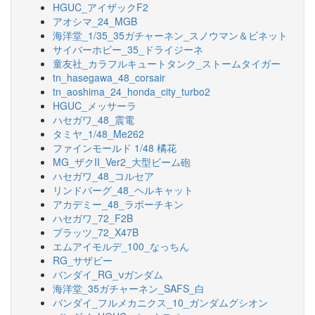
HGUC_アイザックF2
アオシマ_24_MGB
海洋堂_1/35_35ガチャーネン_スノウマン＆ビネット
サイバーホビー_35_ドライジーネ
童友社_カラフルキュートタンク_ストームタイガー
tn_hasegawa_48_corsair
tn_aoshima_24_honda_city_turbo2
HGUC_メッサーラ
ハセガワ_48_震電
タミヤ_1/48_Me262
ファインモールド 1/48 橘花
MG_ザクII_Ver2_大型ビーム砲
ハセガワ_48_コルセア
リンドバーグ_48_ヘルキャット
アカデミー_48_ラボーチキン
ハセガワ_72_F2B
プラッツ_72_X47B
エムアイモルデ_100_なっちん
RG_サザビー
バンダイ_RG_νガンダム
海洋堂_35ガチャーネン_SAFS_白
バンダイ_フルメカニクス_10_ガンダムグシオン