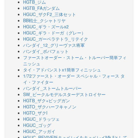
HGTB_ジム
HGTB_FAガンダム
HGUC_ザクF2_三体セット
BB戦士_クシャトリヤ
HGUC_ギラ・ズールx2
HGUC_ギラ・ドーガ（グレー）
HGUC_ガーベラテトラ_リテイク
バンダイ_12_グリーヴァス将軍
バンダイ_ボバフェット
ファーストオーダー・ストーム・トルーパー簡単フィ
ニッシュ
タイ・アドバンストx1簡単フィニッシュ
1/72ファースト・オーダー スペシャル・フォース タ
イ・ファイター
バンダイ_ストームトルーパー
SW_ビークルモデルスターデストロイヤー
HGTB_ザク+ビッグガン
HGTO_ザクハーフキャノン
HGTO_ザクI
HGUC_ドラッツェ
HGUC_ゴッグ
HGUC_アッガイ
HGUC_REVIVE版キュベレイをキュベレイMk-llとして