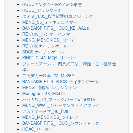
HGUCアンクシャMA／SFS形態
HGUC_アッシマー2
タミヤ_1/35_IV号駆逐戦車L/70ラング
MENG_35_ミーネンロイマー
BANDAISPIRITS_HGUC_KEHAALⅡ
RE1/100_ハンマ・ハンマ
MENG_MENGKIDS_He177
RE1/100ナイチンゲール
SDCS ナイチンゲール
KINETIC_48_MQ9_リーパー
フレームアームズ_四八式二型 輝鎚・乙〈狙撃仕
様〉
アカデミー科学_72_Me262
BANDAISPIRITS_SDCS_ナイチンゲール
MENG_造艦師_レキシントン
Monogram_48_MiG15
ハセガワ_72_ブラックバードwithD21B
MENG_WWT_シャーマンファイアフライ
アカデミー科学_48_P38
MENG_MENGKIDS_ツポレフ
BANDAISPIRITS_HGUC_バウンドドック
HGAC_リーオー