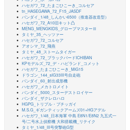
ハセガワ_72_たまごひこーき_コルセア
tn_HASEGAWA_72_F15_JASDF
バンダイ_1/48_しんかい6500（推進器改造型）
ハセガワ_72_A10旧キット凸
MENG_MENGKIDS_グローブマスターⅢ
タミヤ_35_ヘッツァー
ハセガワ_72_コルセア
アオシマ_72_飛燕
タミヤ_48_ストームタイガー
ハセガワ_72_ブラックバードICHIBAN
KPモデルズ_72_デ・ハビランド_コメット
ハセガワ_たまごひこーき_MiG15
ドラゴン_144_sIG33III号自走砲
バンダイ_60_射出成形機
ハセガワ_メカトロメイト
バンダイ_5000_スターデストロイヤー
バンダイ_ザクレロハロ
HGPG_トリプル・プチッガイ
M.S.G_ギガンティックアームズ01+HGアデル
ハセガワ_1/48_日本海軍 中島 E8N1/E8N2 九五式一
号/二号水上偵察機 大和搭載機_リテイク
タミヤ_1/48_III号突撃砲G型