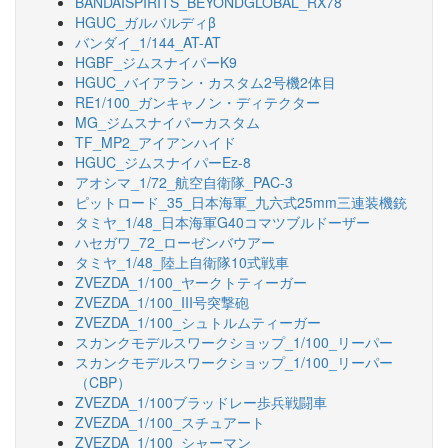
BANDAISPIRITS_BEYONDGLOBAL_RX78
HGUC_ガルバルディβ
バンダイ_1/144_AT-AT
HGBF_ジムスナイパーK9
HGUC_バイアラン・カスタム2号機2体目
RE1/100_ガンキャノン・ディテクター
MG_ジムスナイパーカスタム
TF_MP2_アイアンハイド
HGUC_ジムスナイパーEz-8
アオシマ_1/72_航空自衛隊_PAC-3
ピットロード_35_日本海軍_九六式25mm三連装機銃
タミヤ_1/48_日本海軍G40コマツブルドーザー
ハセガワ_72_ローゼンバウアー
タミヤ_1/48_陸上自衛隊10式戦車
ZVEZDA_1/100_ヤークトティーガー
ZVEZDA_1/100_III号突撃砲
ZVEZDA_1/100_シュトルムティーガー
スカンクモデルスワークショップ_1/100_リーパー
スカンクモデルスワークショップ_1/100_リーパー
（CBP）
ZVEZDA_1/100ブラッドレー歩兵戦闘車
ZVEZDA_1/100_スチュアート
ZVEZDA_1/100_シャーマン