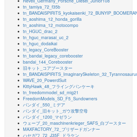
Revell_Germany_Porsche_Diesel_Junior108
tn_tamiya_72_f35b
tn_BANDAISPIRITS_kyokaisenki_72_BUNYIP_BOOMERA
tn_aoshima_12_honda_gorilla
tn_aoshima_12_motocompo
tn_HGUC_drac_2
tn_hguc_marasai_uc_2
tn_hguc_dodaikai
tn_legacy_CoreBooster
tn_bandai_legacy_corebooster
bandai_144_Corebooster
旧キット_コアブースター
tn_BANDAISPIRITS_ImaginarySkeleton_32_Tyrannosauru
WAVE_20_PowerdSuit
KittyHawk_48_フライングパンケーキ
tn_freedommodel_sd_mig21
FreedomModels_SD_F5_Sundowners
バンダイ_550_ミデア
バンダイ_旧キット_ガウ攻撃空母
バンダイ_1200_マゼラン
ウェーブ_20_maschinenkrieger_SAFS_白ブースター
MAXFACTORY_72_ブリザードガンナー
ハセガワ_72_J35F_ドラケン