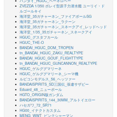
バンダイ_HGUC_ペーネロペー
ZVEZDA 1/350 ボレイ型原子力潜水艦 ユーリイ・ド
ルゴールキイ
海洋堂_35ガチャーネン_ファイアボールSG
海洋堂_35ガチャーネン_ラクーン
海洋堂_35ガチャーネン_スネークアイ_レッドヘッド
海洋堂_1/35_35ガチャーネン_スネークアイ
HGUC_グスタフカール
HGUC_THE-O
BANDAI_HGUC_DOM_TROPEN
tn_BANDAI_HGUC_ZAKU_REALTYPE
BANDAI_HGUC_GOUF_FLIGHTTYPE
tn_BANDAI_HGUC_GUNCANNON_REALTYPE
HGUC_ゲルググマリーネ
HGUC_ゲルググマリーネ_シーマ機
ルビコンモデルス_56_ヘッツァー
BANDAISPIRITS_SD三国伝_張遼サザビー
Eduard_48_ニューポール
HGTO_ORIGIN版ガンダム
BANDAISPIRITS_144_30MM_アルトイエロー
ハセガワ_72_SR71
HG00_イナクトカスタム
MENG_WWT_ピンクシャーマン