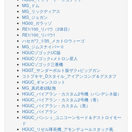
MG_ドム
MG_リックディアス
MG_ジェガン
HG00_ガラッゾ
RE1/100_リバウ（2体目）
RE1/100_リバウ1
ハセガワ_1/35_メカトロウィーゴ
MG_ジムスナイパーⅡ
HGUCゾゴックUC版
HGUCゾゴック+メトロン星人
HGUCゾゴック三番機
HGGT_サンダーボルト版ザク+ビッグガン
コトブキヤ_Dスタイル_アイアンコング＆グスタフ
HGUC_ギャンスロット
MG_真武者頑駄無
HGUC_バイアラン・カスタム2号機（バンデシネ版）
HGUC_バイアラン・カスタム2号機（青）
HGUC_バイアラン・カスタム（黒）
HGUC_バイアラン
HGUC_バンシィ_ユニコーンモード＆デストロイモー
ド
HGUC_リゼル隊長機_アモンデュールスタック風