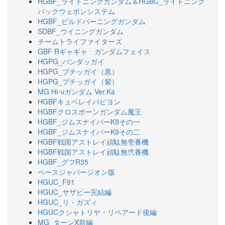
HGBF_ライトニングガンダム＆HGBC_ライトニング
バックウェポンシステム
HGBF_ビルドバーニングガンダム
SDBF_ウイニングガンダム
チームトライファイターズ
GBF Rギャギャ ガンダムフェイス
HGPG_パンダッガイ
HGPG_プチッガイ（黒）
HGPG_プチッガイ（紫）
MG Hi-νガンダム Ver.Ka
HGBFキュベレイパピヨン
HGBFクロスボーンガンダム魔王
HGBF_ジムスナイパーK9その一
HGBF_ジムスナイパーK9その二
HGBF戦国アストレイ頑駄無壱番機
HGBF戦国アストレイ頑駄無弐番機
HGBF_グフR35
ベースジャバージオン版
HGUC_F91
HGUC_サザビー完結編
HGUC_リ・ガズィ
HGUCクシャトリヤ・リペアード後編
MG_ターンX前編