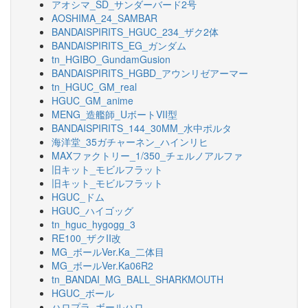
アオシマ_SD_サンダーバード2号
AOSHIMA_24_SAMBAR
BANDAISPIRITS_HGUC_234_ザク2体
BANDAISPIRITS_EG_ガンダム
tn_HGIBO_GundamGusion
BANDAISPIRITS_HGBD_アウンリゼアーマー
tn_HGUC_GM_real
HGUC_GM_anime
MENG_造艦師_UボートVII型
BANDAISPIRITS_144_30MM_水中ポルタ
海洋堂_35ガチャーネン_ハインリヒ
MAXファクトリー_1/350_チェルノアルファ
旧キット_モビルフラット
旧キット_モビルフラット
HGUC_ドム
HGUC_ハイゴッグ
tn_hguc_hygogg_3
RE100_ザクII改
MG_ボールVer.Ka_二体目
MG_ボールVer.Ka06R2
tn_BANDAI_MG_BALL_SHARKMOUTH
HGUC_ボール
ハロプラ_ボールハロ