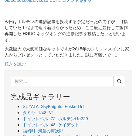
08/26/2020
08/27/2020
UCTL
コメントをする
今日はホルテンの進捗記事を投稿する予定だったのですが、目指
していた工程まで辿り着けなかったため、ここ最近並行して製作
再開した HGUC ネオジオングの進捗記事を投稿したいと思いま
す。
大変巨大で大変高価なキットですが2015年のクリスマスイブに家
人からプレゼントとしていただきました。誠に有難いです。
続きを読む
検
索:
完成品ギャラリー
SUYATA_SkyKnights_FokkerDrI
タミヤ_1/48_V1
ドイツレベル_72_ホルテンGo229
ドイツレベル_48_ケイデット
福崎町_河童の河次郎