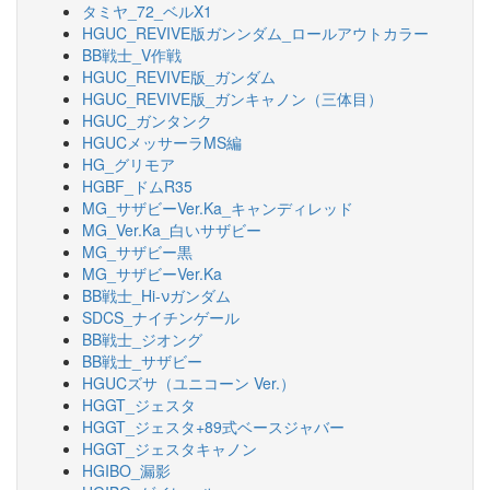
タミヤ_72_ベルX1
HGUC_REVIVE版ガンンダム_ロールアウトカラー
BB戦士_V作戦
HGUC_REVIVE版_ガンダム
HGUC_REVIVE版_ガンキャノン（三体目）
HGUC_ガンタンク
HGUCメッサーラMS編
HG_グリモア
HGBF_ドムR35
MG_サザビーVer.Ka_キャンディレッド
MG_Ver.Ka_白いサザビー
MG_サザビー黒
MG_サザビーVer.Ka
BB戦士_Hi-νガンダム
SDCS_ナイチンゲール
BB戦士_ジオング
BB戦士_サザビー
HGUCズサ（ユニコーン Ver.）
HGGT_ジェスタ
HGGT_ジェスタ+89式ベースジャバー
HGGT_ジェスタキャノン
HGIBO_漏影