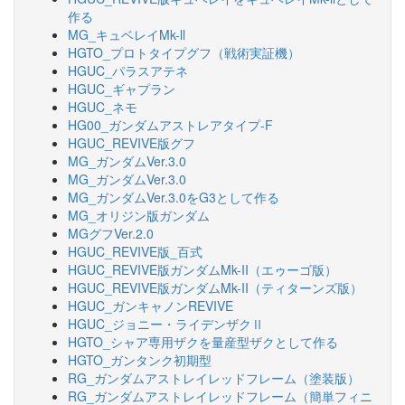
作る
MG_キュベレイMk-ll
HGTO_プロトタイプグフ（戦術実証機）
HGUC_パラスアテネ
HGUC_ギャプラン
HGUC_ネモ
HG00_ガンダムアストレアタイプ-F
HGUC_REVIVE版グフ
MG_ガンダムVer.3.0
MG_ガンダムVer.3.0
MG_ガンダムVer.3.0をG3として作る
MG_オリジン版ガンダム
MGグフVer.2.0
HGUC_REVIVE版_百式
HGUC_REVIVE版ガンダムMk-II（エゥーゴ版）
HGUC_REVIVE版ガンダムMk-II（ティターンズ版）
HGUC_ガンキャノンREVIVE
HGUC_ジョニー・ライデンザクⅡ
HGTO_シャア専用ザクを量産型ザクとして作る
HGTO_ガンタンク初期型
RG_ガンダムアストレイレッドフレーム（塗装版）
RG_ガンダムアストレイレッドフレーム（簡単フィニ