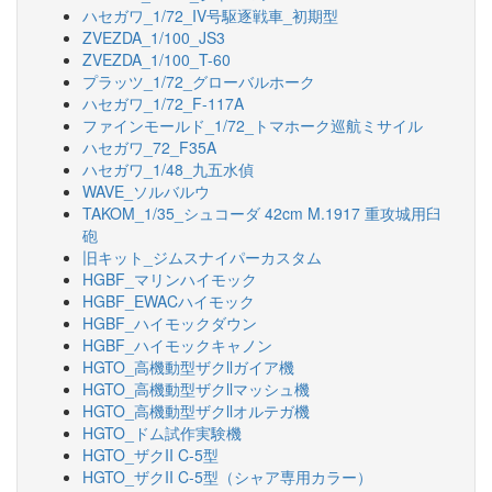
ハセガワ_1/72_IV号駆逐戦車_初期型
ZVEZDA_1/100_JS3
ZVEZDA_1/100_T-60
プラッツ_1/72_グローバルホーク
ハセガワ_1/72_F-117A
ファインモールド_1/72_トマホーク巡航ミサイル
ハセガワ_72_F35A
ハセガワ_1/48_九五水偵
WAVE_ソルバルウ
TAKOM_1/35_シュコーダ 42cm M.1917 重攻城用臼
砲
旧キット_ジムスナイパーカスタム
HGBF_マリンハイモック
HGBF_EWACハイモック
HGBF_ハイモックダウン
HGBF_ハイモックキャノン
HGTO_高機動型ザクllガイア機
HGTO_高機動型ザクllマッシュ機
HGTO_高機動型ザクllオルテガ機
HGTO_ドム試作実験機
HGTO_ザクII C-5型
HGTO_ザクII C-5型（シャア専用カラー）