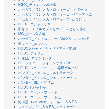
HG00_ティエレン地上型
ハセガワ_1/35_メカトロウィーゴ「すぽーつ」
ハセガワ_1/35_メカトロウィーゴ_パワーアーム
ハセガワ_1/35_メカトロウィーゴ_たまむし
HGUC_クシャトリヤ
旧キットモビルカプルをカプールとして作る
MG_ターンX後編
ハセガワ_メカトロウィーゴ20クリスマス仕様
旧キット_エルメス
HGUCクシャトリヤ・リペアード前編
HGUC_ディジェ
BB戦士_ネオジオング
RG_ジョニー・ライデンザク06R2
HGUC_ジョニーライデン専用ゲルググ
バンダイ_メカコレ_ウルトラホーク
バンダイ_メカコレ_ジェットビートル
バンダイ_SD_ビグザム
HGUC_Rジャジャ
HGUC_ウーンドウォート
HGUC_ウーンドウォート黒
海洋堂_1/35_35ガチャーネン_S.A.F.S
ウェーブ_1/20_S.A.F.S_ファイアボール