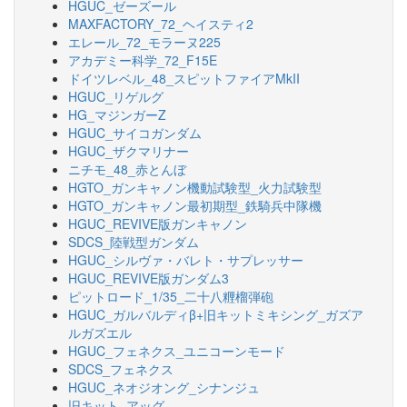
HGUC_ゼーズール
MAXFACTORY_72_ヘイスティ2
エレール_72_モラーヌ225
アカデミー科学_72_F15E
ドイツレベル_48_スピットファイアMkII
HGUC_リゲルグ
HG_マジンガーZ
HGUC_サイコガンダム
HGUC_ザクマリナー
ニチモ_48_赤とんぼ
HGTO_ガンキャノン機動試験型_火力試験型
HGTO_ガンキャノン最初期型_鉄騎兵中隊機
HGUC_REVIVE版ガンキャノン
SDCS_陸戦型ガンダム
HGUC_シルヴァ・バレト・サプレッサー
HGUC_REVIVE版ガンダム3
ピットロード_1/35_二十八糎榴弾砲
HGUC_ガルバルディβ+旧キットミキシング_ガズア
ルガズエル
HGUC_フェネクス_ユニコーンモード
SDCS_フェネクス
HGUC_ネオジオング_シナンジュ
旧キット_アッグ