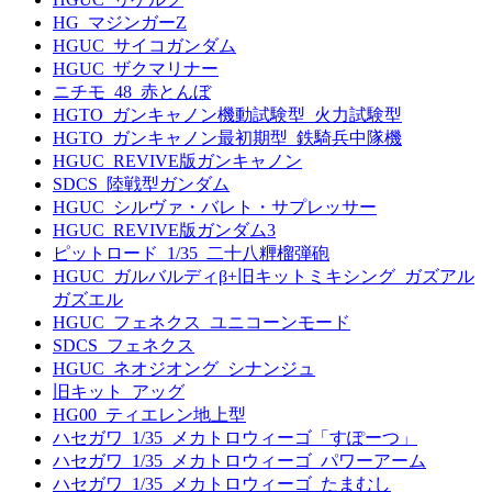
HG_マジンガーZ
HGUC_サイコガンダム
HGUC_ザクマリナー
ニチモ_48_赤とんぼ
HGTO_ガンキャノン機動試験型_火力試験型
HGTO_ガンキャノン最初期型_鉄騎兵中隊機
HGUC_REVIVE版ガンキャノン
SDCS_陸戦型ガンダム
HGUC_シルヴァ・バレト・サプレッサー
HGUC_REVIVE版ガンダム3
ピットロード_1/35_二十八糎榴弾砲
HGUC_ガルバルディβ+旧キットミキシング_ガズアル
ガズエル
HGUC_フェネクス_ユニコーンモード
SDCS_フェネクス
HGUC_ネオジオング_シナンジュ
旧キット_アッグ
HG00_ティエレン地上型
ハセガワ_1/35_メカトロウィーゴ「すぽーつ」
ハセガワ_1/35_メカトロウィーゴ_パワーアーム
ハセガワ_1/35_メカトロウィーゴ_たまむし