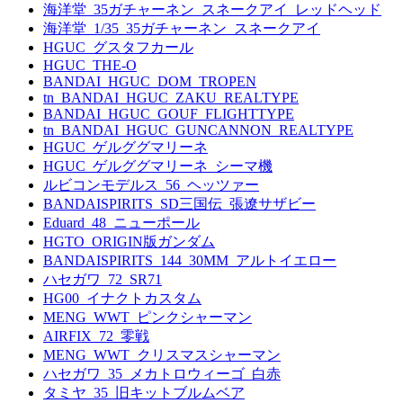
海洋堂_35ガチャーネン_スネークアイ_レッドヘッド
海洋堂_1/35_35ガチャーネン_スネークアイ
HGUC_グスタフカール
HGUC_THE-O
BANDAI_HGUC_DOM_TROPEN
tn_BANDAI_HGUC_ZAKU_REALTYPE
BANDAI_HGUC_GOUF_FLIGHTTYPE
tn_BANDAI_HGUC_GUNCANNON_REALTYPE
HGUC_ゲルググマリーネ
HGUC_ゲルググマリーネ_シーマ機
ルビコンモデルス_56_ヘッツァー
BANDAISPIRITS_SD三国伝_張遼サザビー
Eduard_48_ニューポール
HGTO_ORIGIN版ガンダム
BANDAISPIRITS_144_30MM_アルトイエロー
ハセガワ_72_SR71
HG00_イナクトカスタム
MENG_WWT_ピンクシャーマン
AIRFIX_72_零戦
MENG_WWT_クリスマスシャーマン
ハセガワ_35_メカトロウィーゴ_白赤
タミヤ_35_旧キットブルムベア