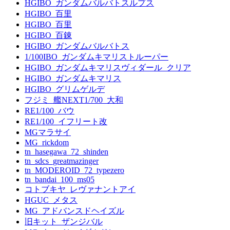
HGIBO_ガンダムバルバトスルプス
HGIBO_百里
HGIBO_百里
HGIBO_百錬
HGIBO_ガンダムバルバトス
1/100IBO_ガンダムキマリストルーパー
HGIBO_ガンダムキマリスヴィダール_クリア
HGIBO_ガンダムキマリス
HGIBO_グリムゲルデ
フジミ_艦NEXT1/700_大和
RE1/100_バウ
RE1/100_イフリート改
MGマラサイ
MG_rickdom
tn_hasegawa_72_shinden
tn_sdcs_greatmazinger
tn_MODEROID_72_typezero
tn_bandai_100_ms05
コトブキヤ_レヴァナントアイ
HGUC_メタス
MG_アドバンスドヘイズル
旧キット_ザンジバル