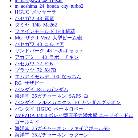
tn_hasegawa_48_corsair
tn_aoshima_24_honda_city_turbo2
HGUC_メッサーラ
ハセガワ_48_震電
タミヤ_1/48_Me262
ファインモールド 1/48 橘花
MG_ザクII_Ver2_大型ビーム砲
ハセガワ_48_コルセア
リンドバーグ_48_ヘルキャット
アカデミー_48_ラボーチキン
ハセガワ_72_F2B
プラッツ_72_X47B
エムアイモルデ_100_なっちん
RG_サザビー
バンダイ_RG_νガンダム
海洋堂_35ガチャーネン_SAFS_白
バンダイ_フルメカニクス_10_ガンダムグシオン
バンダイ_HGUC_ペーネロペー
ZVEZDA 1/350 ボレイ型原子力潜水艦 ユーリイ・ドル
ゴールキイ
海洋堂_35ガチャーネン_ファイアボールSG
海洋堂_35ガチャーネン_ラクーン