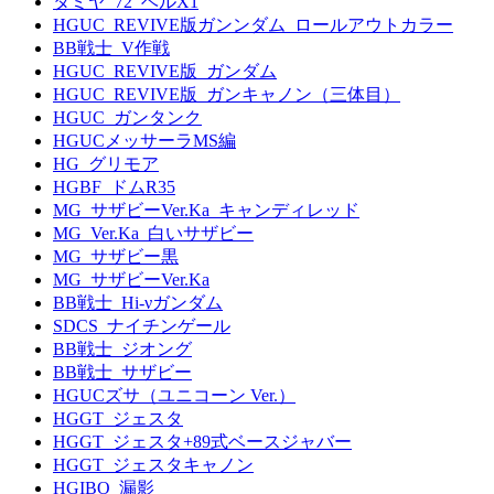
タミヤ_72_ベルX1
HGUC_REVIVE版ガンンダム_ロールアウトカラー
BB戦士_V作戦
HGUC_REVIVE版_ガンダム
HGUC_REVIVE版_ガンキャノン（三体目）
HGUC_ガンタンク
HGUCメッサーラMS編
HG_グリモア
HGBF_ドムR35
MG_サザビーVer.Ka_キャンディレッド
MG_Ver.Ka_白いサザビー
MG_サザビー黒
MG_サザビーVer.Ka
BB戦士_Hi-νガンダム
SDCS_ナイチンゲール
BB戦士_ジオング
BB戦士_サザビー
HGUCズサ（ユニコーン Ver.）
HGGT_ジェスタ
HGGT_ジェスタ+89式ベースジャバー
HGGT_ジェスタキャノン
HGIBO_漏影