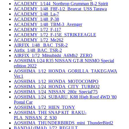
ACADEMY_1/144_Northrop Grumman B-2 Spirit
ACADEMY_1/48_F8F-1/2_Bearcat_USS Tarawa
ACADEMY_1/48_La-7
ACADEMY_1/48_P-38
ACADEMY_1/48_TBM-3_Avenger
ACADEMY_1/72_F-117
ACADEMY_1/72_F-15E_STRIKEEAGLE
ACADEMY_1/72_Me262
AIRFIX_1/48_ BAC_TSR-2
Airfix_1/48_BAC_TSR-2
AIRFIX_1/72_Mitsubishi_A6Mb2_ZERO
AOSHIMA 1/24 R35 NISSAN GT-R NISMO Special
edition 2022
AOSHIMA_1/12_HONDA_GORILLA_TAKEGAWA
Ver.1
AOSHIMA_1/12_HONDA_MOTOCOMPO
AOSHIMA_1/24_HONDA_CITY_TURBO2
AOSHIMA_1/24_NISSAN_280z_Special'75
AOSHIMA_1/24_SUBARU_K88 High Roof 4WD '80
Postal Car
AOSHIMA_1/72_HIEN_TONY
AOSHIMA_THE SNAP KIT_RAKU-
PLA_NISSAN_Z_S30
AOSHIMA_THUNDERBIRDS_mini_ThunderBird2
BANDAI (IMAI)_1/72_REGULT