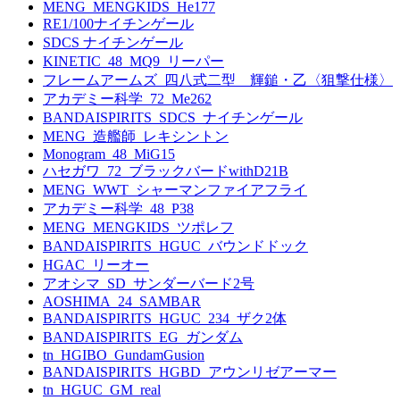
MENG_MENGKIDS_He177
RE1/100ナイチンゲール
SDCS ナイチンゲール
KINETIC_48_MQ9_リーパー
フレームアームズ_四八式二型 輝鎚・乙〈狙撃仕様〉
アカデミー科学_72_Me262
BANDAISPIRITS_SDCS_ナイチンゲール
MENG_造艦師_レキシントン
Monogram_48_MiG15
ハセガワ_72_ブラックバードwithD21B
MENG_WWT_シャーマンファイアフライ
アカデミー科学_48_P38
MENG_MENGKIDS_ツポレフ
BANDAISPIRITS_HGUC_バウンドドック
HGAC_リーオー
アオシマ_SD_サンダーバード2号
AOSHIMA_24_SAMBAR
BANDAISPIRITS_HGUC_234_ザク2体
BANDAISPIRITS_EG_ガンダム
tn_HGIBO_GundamGusion
BANDAISPIRITS_HGBD_アウンリゼアーマー
tn_HGUC_GM_real