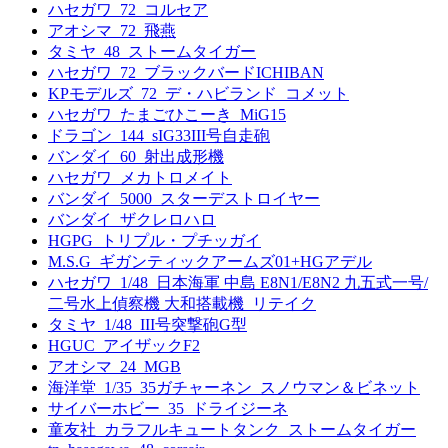
ハセガワ_72_コルセア
アオシマ_72_飛燕
タミヤ_48_ストームタイガー
ハセガワ_72_ブラックバードICHIBAN
KPモデルズ_72_デ・ハビランド_コメット
ハセガワ_たまごひこーき_MiG15
ドラゴン_144_sIG33III号自走砲
バンダイ_60_射出成形機
ハセガワ_メカトロメイト
バンダイ_5000_スターデストロイヤー
バンダイ_ザクレロハロ
HGPG_トリプル・プチッガイ
M.S.G_ギガンティックアームズ01+HGアデル
ハセガワ_1/48_日本海軍 中島 E8N1/E8N2 九五式一号/
二号水上偵察機 大和搭載機_リテイク
タミヤ_1/48_III号突撃砲G型
HGUC_アイザックF2
アオシマ_24_MGB
海洋堂_1/35_35ガチャーネン_スノウマン＆ビネット
サイバーホビー_35_ドライジーネ
童友社_カラフルキュートタンク_ストームタイガー