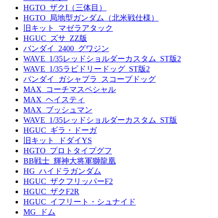
HGTO_ザクI（三体目）
HGTO_局地型ガンダム（北米戦仕様）
旧キット_マゼラアタック
HGUC_ズサ_ZZ版
バンダイ_2400_グワジン
WAVE_1/35レッドショルダーカスタム_ST版2
WAVE_1/35ラビドリードッグ_ST版2
バンダイ_ガシャプラ_スコープドッグ
MAX_コーチマスペシャル
MAX_ヘイスティ
MAX_ブッシュマン
WAVE_1/35レッドショルダーカスタム_ST版
HGUC_ギラ・ドーガ
旧キット_ドダイYS
HGTO_プロトタイプグフ
BB戦士_輝神大将軍獅龍凰
HG_ハイドラガンダム
HGUC_ザクフリッパーF2
HGUC_ザクF2R
HGUC_イフリート・シュナイド
MG_ドム