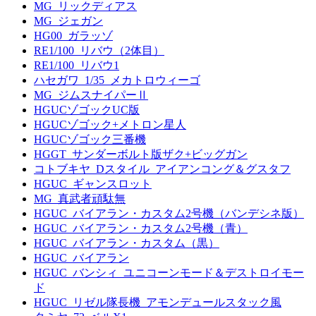
MG_リックディアス
MG_ジェガン
HG00_ガラッゾ
RE1/100_リバウ（2体目）
RE1/100_リバウ1
ハセガワ_1/35_メカトロウィーゴ
MG_ジムスナイパーⅡ
HGUCゾゴックUC版
HGUCゾゴック+メトロン星人
HGUCゾゴック三番機
HGGT_サンダーボルト版ザク+ビッグガン
コトブキヤ_Dスタイル_アイアンコング＆グスタフ
HGUC_ギャンスロット
MG_真武者頑駄無
HGUC_バイアラン・カスタム2号機（バンデシネ版）
HGUC_バイアラン・カスタム2号機（青）
HGUC_バイアラン・カスタム（黒）
HGUC_バイアラン
HGUC_バンシィ_ユニコーンモード＆デストロイモー
ド
HGUC_リゼル隊長機_アモンデュールスタック風