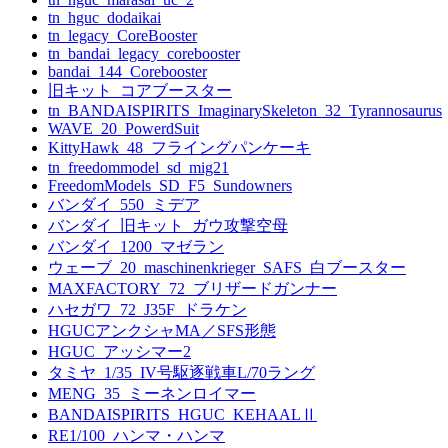
tn_hguc_dodaikai
tn_legacy_CoreBooster
tn_bandai_legacy_corebooster
bandai_144_Corebooster
旧キット_コアブースター
tn_BANDAISPIRITS_ImaginarySkeleton_32_Tyrannosaurus
WAVE_20_PowerdSuit
KittyHawk_48_フライングパンケーキ
tn_freedommodel_sd_mig21
FreedomModels_SD_F5_Sundowners
バンダイ_550_ミデア
バンダイ_旧キット_ガウ攻撃空母
バンダイ_1200_マゼラン
ウェーブ_20_maschinenkrieger_SAFS_白ブースター
MAXFACTORY_72_ブリザードガンナー
ハセガワ_72_J35F_ドラケン
HGUCアンクシャMA／SFS形態
HGUC_アッシマー2
タミヤ_1/35_IV号駆逐戦車L/70ラング
MENG_35_ミーネンロイマー
BANDAISPIRITS_HGUC_KEHAALⅡ
RE1/100_ハンマ・ハンマ