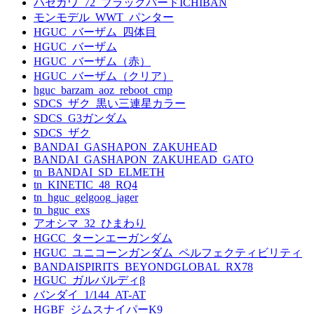
ハセガワ_72_ブラックバードICHIBAN
モンモデル_WWT_パンター
HGUC_バーザム_四体目
HGUC_バーザム
HGUC_バーザム（赤）
HGUC_バーザム（クリア）
hguc_barzam_aoz_reboot_cmp
SDCS_ザク_黒い三連星カラー
SDCS_G3ガンダム
SDCS_ザク
BANDAI_GASHAPON_ZAKUHEAD
BANDAI_GASHAPON_ZAKUHEAD_GATO
tn_BANDAI_SD_ELMETH
tn_KINETIC_48_RQ4
tn_hguc_gelgoog_jager
tn_hguc_exs
アオシマ_32_ひまわり
HGCC_ターンエーガンダム
HGUC_ユニコーンガンダム_ペルフェクティビリティ
BANDAISPIRITS_BEYONDGLOBAL_RX78
HGUC_ガルバルディβ
バンダイ_1/144_AT-AT
HGBF_ジムスナイパーK9