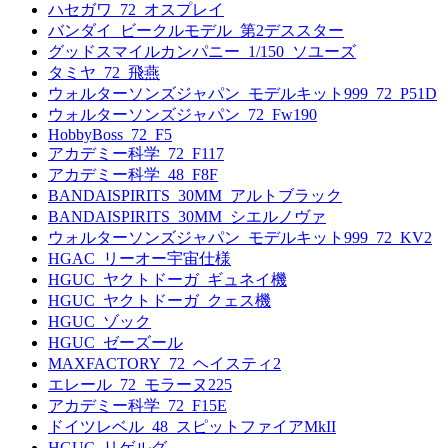
ハセガワ_72_オスプレイ
バンダイ_ビークルモデル_第2デススター
グッドスマイルカンパニー_1/150_ソユーズ
タミヤ_72_飛燕
ウォルターソンズジャパン_モデルキット999_72_P51D
ウォルターソンズジャパン_72_Fw190
HobbyBoss_72_F5
アカデミー科学_72_F117
アカデミー科学_48_F8F
BANDAISPIRITS_30MM_アルトブラック
BANDAISPIRITS_30MM_シエルノヴァ
ウォルターソンズジャパン_モデルキット999_72_KV2
HGAC_リーオー宇宙仕様
HGUC_ヤクトドーガ_ギュネイ機
HGUC_ヤクトドーガ_クェス機
HGUC_ゾック
HGUC_ゼーズール
MAXFACTORY_72_ヘイスティ2
エレール_72_モラーヌ225
アカデミー科学_72_F15E
ドイツレベル_48_スピットファイアMkII
HGUC_リゲルグ