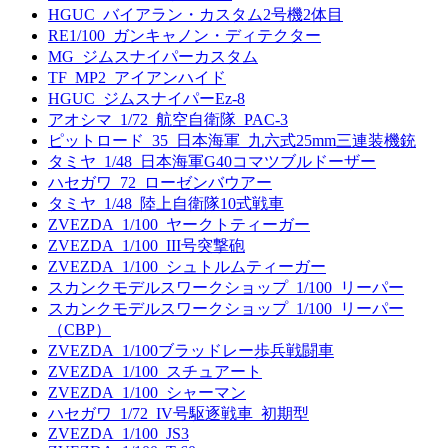
HGUC_バイアラン・カスタム2号機2体目
RE1/100_ガンキャノン・ディテクター
MG_ジムスナイパーカスタム
TF_MP2_アイアンハイド
HGUC_ジムスナイパーEz-8
アオシマ_1/72_航空自衛隊_PAC-3
ピットロード_35_日本海軍_九六式25mm三連装機銃
タミヤ_1/48_日本海軍G40コマツブルドーザー
ハセガワ_72_ローゼンバウアー
タミヤ_1/48_陸上自衛隊10式戦車
ZVEZDA_1/100_ヤークトティーガー
ZVEZDA_1/100_III号突撃砲
ZVEZDA_1/100_シュトルムティーガー
スカンクモデルスワークショップ_1/100_リーパー
スカンクモデルスワークショップ_1/100_リーパー
（CBP）
ZVEZDA_1/100ブラッドレー歩兵戦闘車
ZVEZDA_1/100_スチュアート
ZVEZDA_1/100_シャーマン
ハセガワ_1/72_IV号駆逐戦車_初期型
ZVEZDA_1/100_JS3