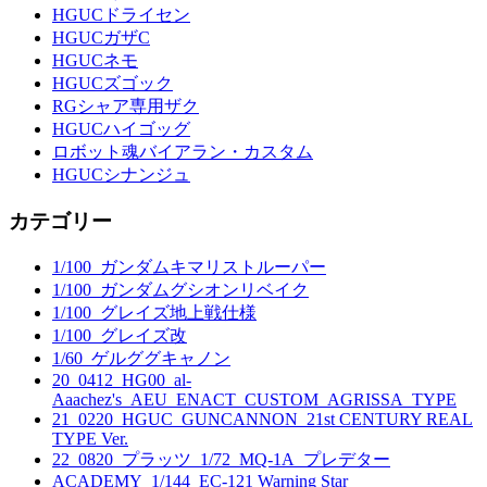
HGUCドライセン
HGUCガザC
HGUCネモ
HGUCズゴック
RGシャア専用ザク
HGUCハイゴッグ
ロボット魂バイアラン・カスタム
HGUCシナンジュ
カテゴリー
1/100_ガンダムキマリストルーパー
1/100_ガンダムグシオンリベイク
1/100_グレイズ地上戦仕様
1/100_グレイズ改
1/60_ゲルググキャノン
20_0412_HG00_al-
Aaachez's_AEU_ENACT_CUSTOM_AGRISSA_TYPE
21_0220_HGUC_GUNCANNON_21st CENTURY REAL
TYPE Ver.
22_0820_プラッツ_1/72_MQ-1A_プレデター
ACADEMY_1/144_EC-121 Warning Star