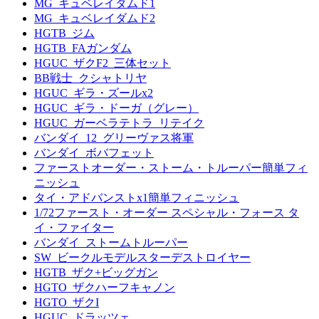
MG_キュベレイダムド1
MG_キュベレイダムド2
HGTB_ジム
HGTB_FAガンダム
HGUC_ザクF2_三体セット
BB戦士_クシャトリヤ
HGUC_ギラ・ズールx2
HGUC_ギラ・ドーガ（グレー）
HGUC_ガーベラテトラ_リテイク
バンダイ_12_グリーヴァス将軍
バンダイ_ボバフェット
ファーストオーダー・ストーム・トルーパー簡単フィ
ニッシュ
タイ・アドバンストx1簡単フィニッシュ
1/72ファースト・オーダー スペシャル・フォース タ
イ・ファイター
バンダイ_ストームトルーパー
SW_ビークルモデルスターデストロイヤー
HGTB_ザク+ビッグガン
HGTO_ザクハーフキャノン
HGTO_ザクI
HGUC_ドラッツェ