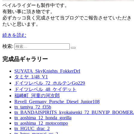
ペイルライダーも製作中です。
有難い事に頂き物です。
必ずカッコ良く完成させて当ブログでご報告させていただき
たいと思います。
続きを読む
検索:
完成品ギャラリー
SUYATA_SkyKnights_FokkerDrI
タミヤ_1/48_V1
ドイツレベル_72_ホルテンGo229
ドイツレベル_48_ケイデット
福崎町_河童の河次郎
Revell_Germany_Porsche_Diesel_Junior108
tn_tamiya_72_f35b
tn_BANDAISPIRITS_kyokaisenki_72_BUNYIP_BOOME
tn_aoshima_12_honda_gorilla
tn_aoshima_12_motocompo
tn_HGUC_drac_2
tn_hguc_marasai_uc_2