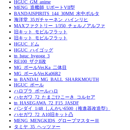
HGUC_GM_anime
MENG_造艦師_UボートVII型
BANDAISPIRITS_144_30MM_水中ポルタ
海洋堂_35ガチャーネン_ハインリヒ
MAXファクトリー_1/350_チェルノアルファ
旧キット_モビルフラット
旧キット_モビルフラット
HGUC_ドム
HGUC_ハイゴッグ
tn_hguc_hygogg_3
RE100_ザクII改
MG_ボールVer.Ka_二体目
MG_ボールVer.Ka06R2
tn_BANDAI_MG_BALL_SHARKMOUTH
HGUC_ボール
ハロプラ_ボールハロ
ハセガワ_72_たまごひこーき_コルセア
tn_HASEGAWA_72_F15_JASDF
バンダイ_1/48_しんかい6500（推進器改造型）
ハセガワ_72_A10旧キット凸
MENG_MENGKIDS_グローブマスターⅢ
タミヤ_35_ヘッツァー