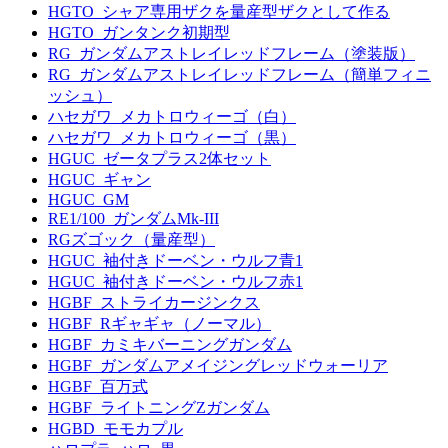
HGTO_シャア専用ザクを量産型ザクとして作る
HGTO_ガンタンク初期型
RG_ガンダムアストレイレッドフレーム（塗装版）
RG_ガンダムアストレイレッドフレーム（簡単フィニ
ッシュ）
ハセガワ_メカトロウィーゴ（白）
ハセガワ_メカトロウィーゴ（黒）
HGUC_ゼータプラス2体セット
HGUC_ギャン
HGUC_GM
RE1/100_ガンダムMk-III
RGズゴック（量産型）
HGUC_袖付きドーベン・ウルフ青1
HGUC_袖付きドーベン・ウルフ赤1
HGBF_ストライカージンクス
HGBF_Rギャギャ（ノーマル）
HGBF_カミキバーニングガンダム
HGBF_ガンダムアメイジングレッドウォーリア
HGBF_百万式
HGBF_ライトニングZガンダム
HGBD_モモカプル