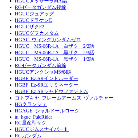
HGUCメッサーラMA編
RGゼータガンダム後編
HGUCジュアッグ
HGUCドラケンE
HGUCザクF2
HGUCグフカスタム
HGAC_ウィングガンダムゼロ
HGUC MS-06R-1A 白ザク 2/2話
HGUC MS-06R-1A 黒ザク 2/3話
HGUC MS-06R-1A 黒ザク 1/3話
RGゼータガンダム前編
HGUCアンクシャMS形態
HGBF_Ez-SRイントルーダー
HGBF_Ez-SRエリミネーター
HGBF_Ez-SRシャドウファントム
コトブキヤ_フレームアームズ_ヴァルチャー
HGクランシェ
HGAGE_シャルドールローグ
tn_hguc_PaleRider
RG量産型ザク
HGUCジムスナイパーⅡ
RGガンダム