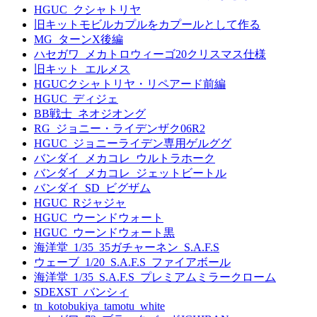
HGUC_クシャトリヤ
旧キットモビルカプルをカプールとして作る
MG_ターンX後編
ハセガワ_メカトロウィーゴ20クリスマス仕様
旧キット_エルメス
HGUCクシャトリヤ・リペアード前編
HGUC_ディジェ
BB戦士_ネオジオング
RG_ジョニー・ライデンザク06R2
HGUC_ジョニーライデン専用ゲルググ
バンダイ_メカコレ_ウルトラホーク
バンダイ_メカコレ_ジェットビートル
バンダイ_SD_ビグザム
HGUC_Rジャジャ
HGUC_ウーンドウォート
HGUC_ウーンドウォート黒
海洋堂_1/35_35ガチャーネン_S.A.F.S
ウェーブ_1/20_S.A.F.S_ファイアボール
海洋堂_1/35_S.A.F.S_プレミアムミラークローム
SDEXST_バンシィ
tn_kotobukiya_tamotu_white