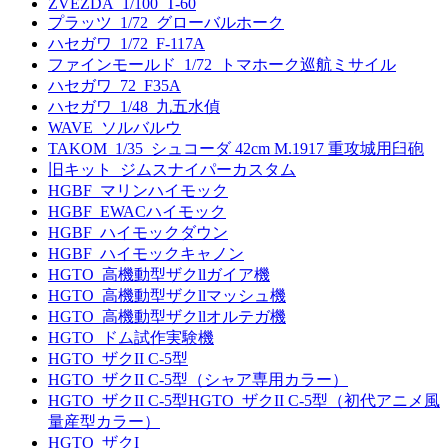
ZVEZDA_1/100_T-60
プラッツ_1/72_グローバルホーク
ハセガワ_1/72_F-117A
ファインモールド_1/72_トマホーク巡航ミサイル
ハセガワ_72_F35A
ハセガワ_1/48_九五水偵
WAVE_ソルバルウ
TAKOM_1/35_シュコーダ 42cm M.1917 重攻城用臼砲
旧キット_ジムスナイパーカスタム
HGBF_マリンハイモック
HGBF_EWACハイモック
HGBF_ハイモックダウン
HGBF_ハイモックキャノン
HGTO_高機動型ザクllガイア機
HGTO_高機動型ザクllマッシュ機
HGTO_高機動型ザクllオルテガ機
HGTO_ドム試作実験機
HGTO_ザクII C-5型
HGTO_ザクII C-5型（シャア専用カラー）
HGTO_ザクII C-5型HGTO_ザクII C-5型（初代アニメ風
量産型カラー）
HGTO_ザクI