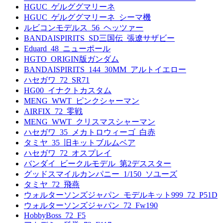
HGUC_ゲルググマリーネ
HGUC_ゲルググマリーネ_シーマ機
ルビコンモデルス_56_ヘッツァー
BANDAISPIRITS_SD三国伝_張遼サザビー
Eduard_48_ニューポール
HGTO_ORIGIN版ガンダム
BANDAISPIRITS_144_30MM_アルトイエロー
ハセガワ_72_SR71
HG00_イナクトカスタム
MENG_WWT_ピンクシャーマン
AIRFIX_72_零戦
MENG_WWT_クリスマスシャーマン
ハセガワ_35_メカトロウィーゴ_白赤
タミヤ_35_旧キットブルムベア
ハセガワ_72_オスプレイ
バンダイ_ビークルモデル_第2デススター
グッドスマイルカンパニー_1/150_ソユーズ
タミヤ_72_飛燕
ウォルターソンズジャパン_モデルキット999_72_P51D
ウォルターソンズジャパン_72_Fw190
HobbyBoss_72_F5