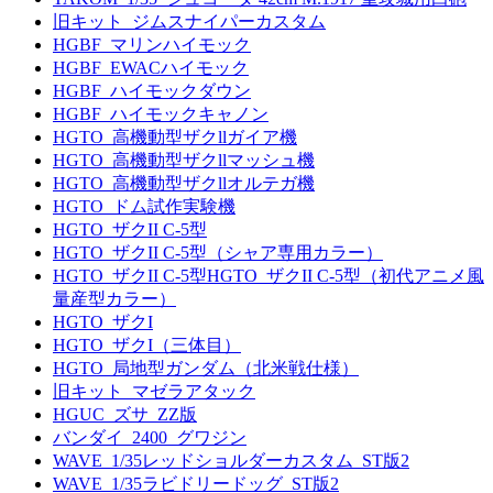
旧キット_ジムスナイパーカスタム
HGBF_マリンハイモック
HGBF_EWACハイモック
HGBF_ハイモックダウン
HGBF_ハイモックキャノン
HGTO_高機動型ザクllガイア機
HGTO_高機動型ザクllマッシュ機
HGTO_高機動型ザクllオルテガ機
HGTO_ドム試作実験機
HGTO_ザクII C-5型
HGTO_ザクII C-5型（シャア専用カラー）
HGTO_ザクII C-5型HGTO_ザクII C-5型（初代アニメ風
量産型カラー）
HGTO_ザクI
HGTO_ザクI（三体目）
HGTO_局地型ガンダム（北米戦仕様）
旧キット_マゼラアタック
HGUC_ズサ_ZZ版
バンダイ_2400_グワジン
WAVE_1/35レッドショルダーカスタム_ST版2
WAVE_1/35ラビドリードッグ_ST版2