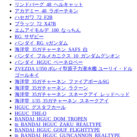
リンドバーグ_48_ヘルキャット
アカデミー_48_ラボーチキン
ハセガワ_72_F2B
プラッツ_72_X47B
エムアイモルデ_100_なっちん
RG_サザビー
バンダイ_RG_νガンダム
海洋堂_35ガチャーネン_SAFS_白
バンダイ_フルメカニクス_10_ガンダムグシオン
バンダイ_HGUC_ペーネロペー
ZVEZDA 1/350 ボレイ型原子力潜水艦 ユーリイ・ドル
ゴールキイ
海洋堂_35ガチャーネン_ファイアボールSG
海洋堂_35ガチャーネン_ラクーン
海洋堂_35ガチャーネン_スネークアイ_レッドヘッド
海洋堂_1/35_35ガチャーネン_スネークアイ
HGUC_グスタフカール
HGUC_THE-O
BANDAI_HGUC_DOM_TROPEN
tn_BANDAI_HGUC_ZAKU_REALTYPE
BANDAI_HGUC_GOUF_FLIGHTTYPE
tn_BANDAI_HGUC_GUNCANNON_REALTYPE