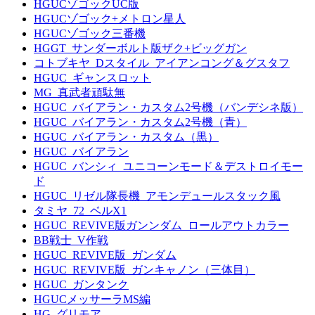
HGUCゾゴックUC版
HGUCゾゴック+メトロン星人
HGUCゾゴック三番機
HGGT_サンダーボルト版ザク+ビッグガン
コトブキヤ_Dスタイル_アイアンコング＆グスタフ
HGUC_ギャンスロット
MG_真武者頑駄無
HGUC_バイアラン・カスタム2号機（バンデシネ版）
HGUC_バイアラン・カスタム2号機（青）
HGUC_バイアラン・カスタム（黒）
HGUC_バイアラン
HGUC_バンシィ_ユニコーンモード＆デストロイモー
ド
HGUC_リゼル隊長機_アモンデュールスタック風
タミヤ_72_ベルX1
HGUC_REVIVE版ガンンダム_ロールアウトカラー
BB戦士_V作戦
HGUC_REVIVE版_ガンダム
HGUC_REVIVE版_ガンキャノン（三体目）
HGUC_ガンタンク
HGUCメッサーラMS編
HG_グリモア