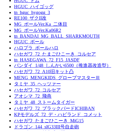
HGUC_ドム
HGUC_ハイゴッグ
tn_hguc_hygogg_3
RE100_ザクII改
MG_ボールVer.Ka_二体目
MG_ボールVer.Ka06R2
tn_BANDAI_MG_BALL_SHARKMOUTH
HGUC_ボール
ハロプラ_ボールハロ
ハセガワ_72_たまごひこーき_コルセア
tn_HASEGAWA_72_F15_JASDF
バンダイ_1/48_しんかい6500（推進器改造型）
ハセガワ_72_A10旧キット凸
MENG_MENGKIDS_グローブマスターⅢ
タミヤ_35_ヘッツァー
ハセガワ_72_コルセア
アオシマ_72_飛燕
タミヤ_48_ストームタイガー
ハセガワ_72_ブラックバードICHIBAN
KPモデルズ_72_デ・ハビランド_コメット
ハセガワ_たまごひこーき_MiG15
ドラゴン_144_sIG33III号自走砲