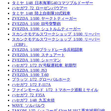
タミヤ_1/48_日本海軍G40コマツブルドーザー
ハセガワ_72_ローゼンバウアー
タミヤ_1/48_陸上自衛隊10式戦車
ZVEZDA_1/100_ヤークトティーガー
ZVEZDA_1/100_III号突撃砲
ZVEZDA_1/100_シュトルムティーガー
スカンクモデルスワークショップ_1/100_リーパー
スカンクモデルスワークショップ_1/100_リーパー
（CBP）
ZVEZDA_1/100ブラッドレー歩兵戦闘車
ZVEZDA_1/100_スチュアート
ZVEZDA_1/100_シャーマン
ハセガワ_1/72_IV号駆逐戦車_初期型
ZVEZDA_1/100_JS3
ZVEZDA_1/100_T-60
プラッツ_1/72_グローバルホーク
ハセガワ_1/72_F-117A
ファインモールド_1/72_トマホーク巡航ミサイル
ハセガワ_72_F35A
ハセガワ_1/48_九五水偵
WAVE_ソルバルウ
TAKOM_1/35_シュコーダ 42cm M.1917 重攻城用臼砲