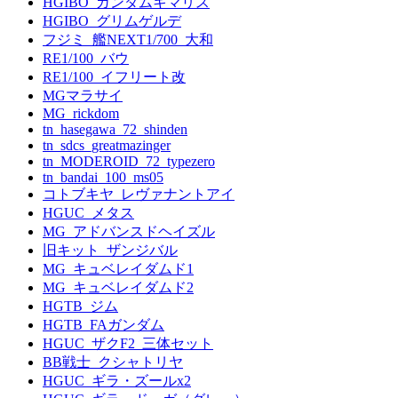
HGIBO_ガンダムキマリス
HGIBO_グリムゲルデ
フジミ_艦NEXT1/700_大和
RE1/100_バウ
RE1/100_イフリート改
MGマラサイ
MG_rickdom
tn_hasegawa_72_shinden
tn_sdcs_greatmazinger
tn_MODEROID_72_typezero
tn_bandai_100_ms05
コトブキヤ_レヴァナントアイ
HGUC_メタス
MG_アドバンスドヘイズル
旧キット_ザンジバル
MG_キュベレイダムド1
MG_キュベレイダムド2
HGTB_ジム
HGTB_FAガンダム
HGUC_ザクF2_三体セット
BB戦士_クシャトリヤ
HGUC_ギラ・ズールx2