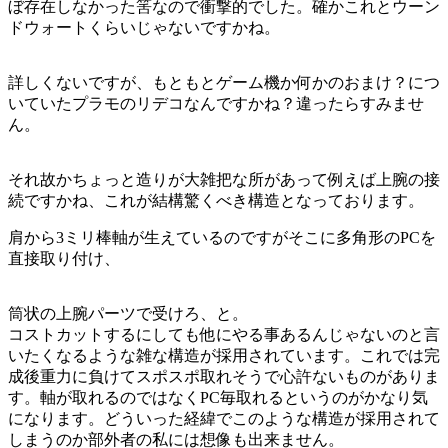
ぼ存在しなかった筈なので衝撃的でした。確かこれとウーン
ドウォートくらいじゃないですかね。
詳しくないですが、もともとゲーム機か何かのおまけ？につ
いていたプラモのリデコなんですかね？違ったらすみませ
ん。
それ故かちょっと造りが大雑把な所があって例えば上腕の接
続ですかね、これが結構驚くべき構造となっております。
肩から3ミリ棒軸が生えているのですがそこに多角形のPCを
直接取り付け、
筒状の上腕パーツで受けろ、と。
コストカットするにしても他にやる事あるんじゃないのと言
いたくなるような雑な構造が採用されています。これでは完
成後重力に負けてスポスポ取れそうで心許ないものがありま
す。軸が取れるのではなくPC毎取れるというのがかなり気
になります。どういった経緯でこのような構造が採用されて
しまうのか部外者の私には想像も出来ません。