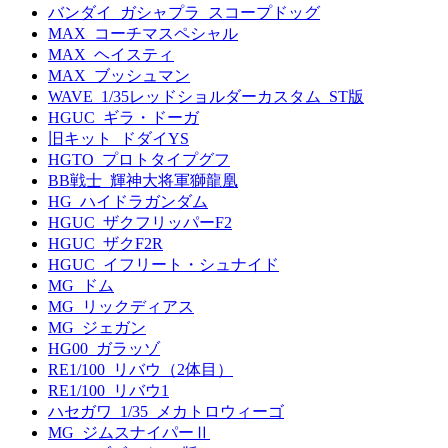
バンダイ_ガシャプラ_スコープドッグ
MAX_コーチマスペシャル
MAX_ヘイスティ
MAX_ブッシュマン
WAVE_1/35レッドショルダーカスタム_ST版
HGUC_ギラ・ドーガ
旧キット_ドダイYS
HGTO_プロトタイプグフ
BB戦士_輝神大将軍獅龍凰
HG_ハイドラガンダム
HGUC_ザクフリッパーF2
HGUC_ザクF2R
HGUC_イフリート・シュナイド
MG_ドム
MG_リックディアス
MG_ジェガン
HG00_ガラッゾ
RE1/100_リバウ（2体目）
RE1/100_リバウ1
ハセガワ_1/35_メカトロウィーゴ
MG_ジムスナイパーⅡ