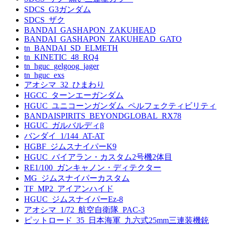
SDCS_G3ガンダム
SDCS_ザク
BANDAI_GASHAPON_ZAKUHEAD
BANDAI_GASHAPON_ZAKUHEAD_GATO
tn_BANDAI_SD_ELMETH
tn_KINETIC_48_RQ4
tn_hguc_gelgoog_jager
tn_hguc_exs
アオシマ_32_ひまわり
HGCC_ターンエーガンダム
HGUC_ユニコーンガンダム_ペルフェクティビリティ
BANDAISPIRITS_BEYONDGLOBAL_RX78
HGUC_ガルバルディβ
バンダイ_1/144_AT-AT
HGBF_ジムスナイパーK9
HGUC_バイアラン・カスタム2号機2体目
RE1/100_ガンキャノン・ディテクター
MG_ジムスナイパーカスタム
TF_MP2_アイアンハイド
HGUC_ジムスナイパーEz-8
アオシマ_1/72_航空自衛隊_PAC-3
ピットロード_35_日本海軍_九六式25mm三連装機銃