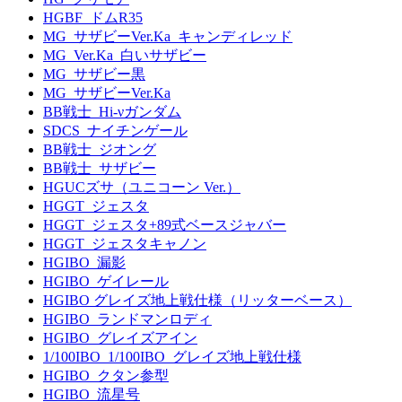
HGBF_ドムR35
MG_サザビーVer.Ka_キャンディレッド
MG_Ver.Ka_白いサザビー
MG_サザビー黒
MG_サザビーVer.Ka
BB戦士_Hi-νガンダム
SDCS_ナイチンゲール
BB戦士_ジオング
BB戦士_サザビー
HGUCズサ（ユニコーン Ver.）
HGGT_ジェスタ
HGGT_ジェスタ+89式ベースジャバー
HGGT_ジェスタキャノン
HGIBO_漏影
HGIBO_ゲイレール
HGIBO グレイズ地上戦仕様（リッターベース）
HGIBO_ランドマンロディ
HGIBO_グレイズアイン
1/100IBO_1/100IBO_グレイズ地上戦仕様
HGIBO_クタン参型
HGIBO_流星号