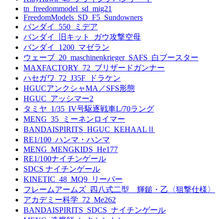
tn_freedommodel_sd_mig21
FreedomModels_SD_F5_Sundowners
バンダイ_550_ミデア
バンダイ_旧キット_ガウ攻撃空母
バンダイ_1200_マゼラン
ウェーブ_20_maschinenkrieger_SAFS_白ブースター
MAXFACTORY_72_ブリザードガンナー
ハセガワ_72_J35F_ドラケン
HGUCアンクシャMA／SFS形態
HGUC_アッシマー2
タミヤ_1/35_IV号駆逐戦車L/70ラング
MENG_35_ミーネンロイマー
BANDAISPIRITS_HGUC_KEHAALⅡ
RE1/100_ハンマ・ハンマ
MENG_MENGKIDS_He177
RE1/100ナイチンゲール
SDCS ナイチンゲール
KINETIC_48_MQ9_リーパー
フレームアームズ_四八式二型 輝鎚・乙〈狙撃仕様〉
アカデミー科学_72_Me262
BANDAISPIRITS_SDCS_ナイチンゲール