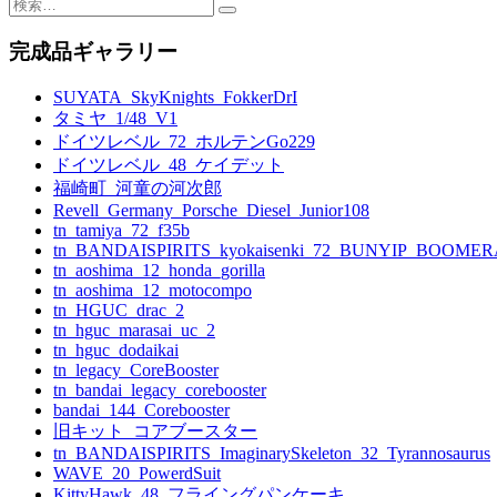
検
索:
ナ
完成品ギャラリー
ビ
SUYATA_SkyKnights_FokkerDrI
ゲ
タミヤ_1/48_V1
ー
ドイツレベル_72_ホルテンGo229
ドイツレベル_48_ケイデット
シ
福崎町_河童の河次郎
ョ
Revell_Germany_Porsche_Diesel_Junior108
tn_tamiya_72_f35b
ン
tn_BANDAISPIRITS_kyokaisenki_72_BUNYIP_BOOME
tn_aoshima_12_honda_gorilla
tn_aoshima_12_motocompo
tn_HGUC_drac_2
tn_hguc_marasai_uc_2
tn_hguc_dodaikai
tn_legacy_CoreBooster
tn_bandai_legacy_corebooster
bandai_144_Corebooster
旧キット_コアブースター
tn_BANDAISPIRITS_ImaginarySkeleton_32_Tyrannosaurus
WAVE_20_PowerdSuit
KittyHawk_48_フライングパンケーキ