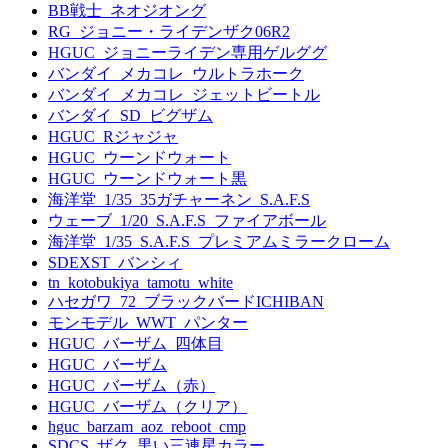
BB戦士_ネオジオング
RG_ジョニー・ライデンザク06R2
HGUC_ジョニーライデン専用ゲルググ
バンダイ_メカコレ_ウルトラホーク
バンダイ_メカコレ_ジェットビートル
バンダイ_SD_ビグザム
HGUC_Rジャジャ
HGUC_ウーンドウォート
HGUC_ウーンドウォート黒
海洋堂_1/35_35ガチャーネン_S.A.F.S
ウェーブ_1/20_S.A.F.S_ファイアボール
海洋堂_1/35_S.A.F.S_プレミアムミラークローム
SDEXST_バンシィ
tn_kotobukiya_tamotu_white
ハセガワ_72_ブラックバードICHIBAN
モンモデル_WWT_パンター
HGUC_バーザム_四体目
HGUC_バーザム
HGUC_バーザム（赤）
HGUC_バーザム（クリア）
hguc_barzam_aoz_reboot_cmp
SDCS_ザク_黒い三連星カラー