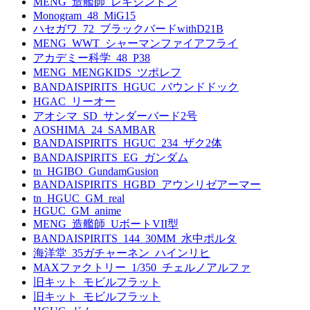
MENG_造艦師_レキシントン
Monogram_48_MiG15
ハセガワ_72_ブラックバードwithD21B
MENG_WWT_シャーマンファイアフライ
アカデミー科学_48_P38
MENG_MENGKIDS_ツポレフ
BANDAISPIRITS_HGUC_バウンドドック
HGAC_リーオー
アオシマ_SD_サンダーバード2号
AOSHIMA_24_SAMBAR
BANDAISPIRITS_HGUC_234_ザク2体
BANDAISPIRITS_EG_ガンダム
tn_HGIBO_GundamGusion
BANDAISPIRITS_HGBD_アウンリゼアーマー
tn_HGUC_GM_real
HGUC_GM_anime
MENG_造艦師_UボートVII型
BANDAISPIRITS_144_30MM_水中ポルタ
海洋堂_35ガチャーネン_ハインリヒ
MAXファクトリー_1/350_チェルノアルファ
旧キット_モビルフラット
旧キット_モビルフラット