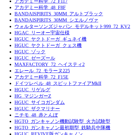
アカデミー科学_72_F117
アカデミー科学_48_F8F
BANDAISPIRITS_30MM_アルトブラック
BANDAISPIRITS_30MM_シエルノヴァ
ウォルターソンズジャパン_モデルキット999_72_KV2
HGAC_リーオー宇宙仕様
HGUC_ヤクトドーガ_ギュネイ機
HGUC_ヤクトドーガ_クェス機
HGUC_ゾック
HGUC_ゼーズール
MAXFACTORY_72_ヘイスティ2
エレール_72_モラーヌ225
アカデミー科学_72_F15E
ドイツレベル_48_スピットファイアMkII
HGUC_リゲルグ
HG_マジンガーZ
HGUC_サイコガンダム
HGUC_ザクマリナー
ニチモ_48_赤とんぼ
HGTO_ガンキャノン機動試験型_火力試験型
HGTO_ガンキャノン最初期型_鉄騎兵中隊機
HGUC_REVIVE版ガンキャノン