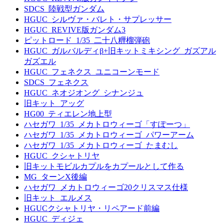
SDCS_陸戦型ガンダム
HGUC_シルヴァ・バレト・サプレッサー
HGUC_REVIVE版ガンダム3
ピットロード_1/35_二十八糎榴弾砲
HGUC_ガルバルディβ+旧キットミキシング_ガズアル
ガズエル
HGUC_フェネクス_ユニコーンモード
SDCS_フェネクス
HGUC_ネオジオング_シナンジュ
旧キット_アッグ
HG00_ティエレン地上型
ハセガワ_1/35_メカトロウィーゴ「すぽーつ」
ハセガワ_1/35_メカトロウィーゴ_パワーアーム
ハセガワ_1/35_メカトロウィーゴ_たまむし
HGUC_クシャトリヤ
旧キットモビルカプルをカプールとして作る
MG_ターンX後編
ハセガワ_メカトロウィーゴ20クリスマス仕様
旧キット_エルメス
HGUCクシャトリヤ・リペアード前編
HGUC_ディジェ