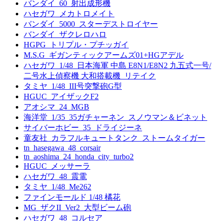
バンダイ_60_射出成形機
ハセガワ_メカトロメイト
バンダイ_5000_スターデストロイヤー
バンダイ_ザクレロハロ
HGPG_トリプル・プチッガイ
M.S.G_ギガンティックアームズ01+HGアデル
ハセガワ_1/48_日本海軍 中島 E8N1/E8N2 九五式一号/
二号水上偵察機 大和搭載機_リテイク
タミヤ_1/48_III号突撃砲G型
HGUC_アイザックF2
アオシマ_24_MGB
海洋堂_1/35_35ガチャーネン_スノウマン＆ビネット
サイバーホビー_35_ドライジーネ
童友社_カラフルキュートタンク_ストームタイガー
tn_hasegawa_48_corsair
tn_aoshima_24_honda_city_turbo2
HGUC_メッサーラ
ハセガワ_48_震電
タミヤ_1/48_Me262
ファインモールド 1/48 橘花
MG_ザクII_Ver2_大型ビーム砲
ハセガワ_48_コルセア