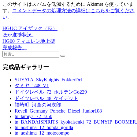
このサイトはスパムを低減するために Akismet を使っていま
す。
コメントデータの処理方法の詳細はこちらをご覧くださ
い
。
HGUC アイザック（F2）
投
ほか進捗状況。
稿
HG00 ティエレン地上型
完成報告。
ナ
検
ビ
索:
完成品ギャラリー
ゲ
ー
SUYATA_SkyKnights_FokkerDrI
タミヤ_1/48_V1
シ
ドイツレベル_72_ホルテンGo229
ョ
ドイツレベル_48_ケイデット
福崎町_河童の河次郎
ン
Revell_Germany_Porsche_Diesel_Junior108
tn_tamiya_72_f35b
tn_BANDAISPIRITS_kyokaisenki_72_BUNYIP_BOOME
tn_aoshima_12_honda_gorilla
tn_aoshima_12_motocompo