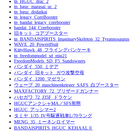
tn_HGUC_drac_2
tn_hguc_marasai_uc_2
tn_hguc_dodaikai
tn_legacy_CoreBooster
tn_bandai_legacy_corebooster
bandai_144_Corebooster
旧キット_コアブースター
tn_BANDAISPIRITS_ImaginarySkeleton_32_Tyrannosaurus
WAVE_20_PowerdSuit
KittyHawk_48_フライングパンケーキ
tn_freedommodel_sd_mig21
FreedomModels_SD_F5_Sundowners
バンダイ_550_ミデア
バンダイ_旧キット_ガウ攻撃空母
バンダイ_1200_マゼラン
ウェーブ_20_maschinenkrieger_SAFS_白ブースター
MAXFACTORY_72_ブリザードガンナー
ハセガワ_72_J35F_ドラケン
HGUCアンクシャMA／SFS形態
HGUC_アッシマー2
タミヤ_1/35_IV号駆逐戦車L/70ラング
MENG_35_ミーネンロイマー
BANDAISPIRITS_HGUC_KEHAALⅡ