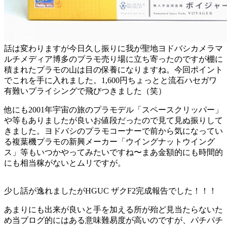
話は変わりますが今日久し振りに我が聖地ヨドバシカメラマ
ルチメディア博多のプラモ売り場に立ち寄ったのですが棚に
積まれたプラモの山は目の保養になりますね。今回ポイント
でこれを手に入れました。1,600円ちょっとと流石ハセガワ
有難いプライシングで飛びつきました（笑）
他にも2001年宇宙の旅のプラモデル「スペースクリッパー」
や等もありましたが良いお値段だったので見て見ぬ振りして
きました。ヨドバシのプラモコーナーで前から気になってい
る複葉機プラモの新興メーカー「ウイングナットウイング
ス」等もいつかやってみたいですね〜まあ金額的にも時間的
にも相当稼がないとムリですが。
少し話が逸れましたがHGUC ザクF2完成報告でした！！！
あまりにも出来が良いと手を加える所が殆ど見当たらないた
め当ブログ的にはある意味難易度が高いのですが、パチパチ