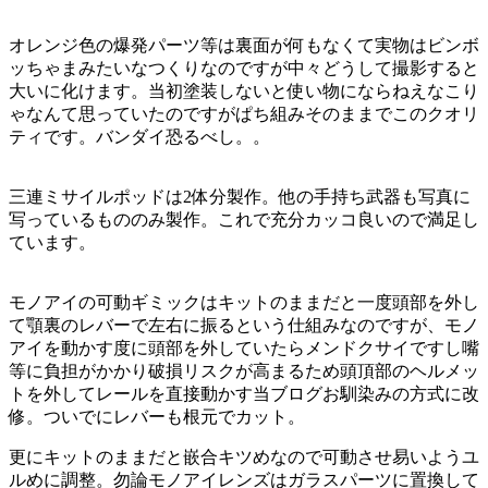
オレンジ色の爆発パーツ等は裏面が何もなくて実物はビンボ
ッちゃまみたいなつくりなのですが中々どうして撮影すると
大いに化けます。当初塗装しないと使い物にならねえなこり
ゃなんて思っていたのですがぱち組みそのままでこのクオリ
ティです。バンダイ恐るべし。。
三連ミサイルポッドは2体分製作。他の手持ち武器も写真に
写っているもののみ製作。これで充分カッコ良いので満足し
ています。
モノアイの可動ギミックはキットのままだと一度頭部を外し
て顎裏のレバーで左右に振るという仕組みなのですが、モノ
アイを動かす度に頭部を外していたらメンドクサイですし嘴
等に負担がかかり破損リスクが高まるため頭頂部のヘルメッ
トを外してレールを直接動かす当ブログお馴染みの方式に改
修。ついでにレバーも根元でカット。
更にキットのままだと嵌合キツめなので可動させ易いようユ
ルめに調整。勿論モノアイレンズはガラスパーツに置換して