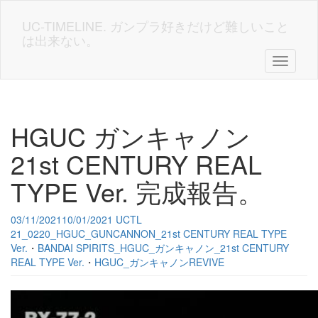
Skip
to
UC-TIMELINE. ガンプラ好きだけど難しいこと
main
は出来ない。
content
Toggle n
HGUC ガンキャノン
21st CENTURY REAL
TYPE Ver. 完成報告。
03/11/2021
10/01/2021
UCTL
21_0220_HGUC_GUNCANNON_21st CENTURY REAL TYPE
Ver.
・
BANDAI SPIRITS_HGUC_ガンキャノン_21st CENTURY
REAL TYPE Ver.
・
HGUC_ガンキャノンREVIVE