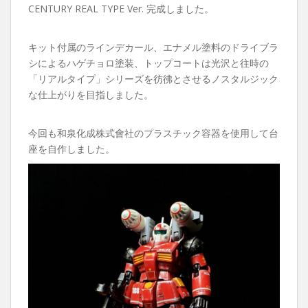
CENTURY REAL TYPE Ver. 完成しました。
キット付属のラインデカール、エナメル塗料のドライブラ
シによるハゲチョロ塗装、トップコートは光沢と往時の
「リアルタイプ」シリーズを彷彿とさせるノスタルジック
な仕上がりを目指しました。
今回も和泉化成株式會社のプラスチック容器を使用して台
座を自作しました。