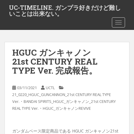
S
UC-TIMELINE. ガンプラ好きだけど難し
k
いことは出来ない。
i
TOGGLE
p
t
o
m
HGUC ガンキャノン
a
i
21st CENTURY REAL
n
TYPE Ver. 完成報告。
c
o
n
03/11/2021
UCTL
t
21_0220_HGUC_GUNCANNON_21st CENTURY REAL TYPE
e
・
Ver.
BANDAI SPIRITS_HGUC_ガンキャノン_21st CENTURY
n
・
REAL TYPE Ver.
HGUC_ガンキャノンREVIVE
t
ガンダムベース限定商品である HGUC ガンキャノン21st