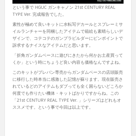
という事で HGUC ガンキャノン 21st CENTURY REAL
TYPE Ver. 完成報告でした。
素性が極めて良いキットに水転写デカールとスプレーミサ
イルランチャーを同梱したアイテムで箱絵も素晴らしいデ
ザインで、コテコテのガンプラビルダーにピンポイントで
訴求するナイスなアイテムだと思います。
「折角ガンダムベースに遊びにきたから何かお土産買って
くか」という時にちょうど良い内容も価格なんですよね。
このキットがプレバン専売からガンダムベースの店頭販売
に移行した時本当に感激した記憶が蘇ります。現在販売さ
れているどのアイテムもダブっても全く困らないどころか
何度でも作りたい機体・キットばかりですからね。この
「21st CENTURY REAL TYPE Ver. 」シリーズはどれもオ
ススメです。という事で今回は以上です。