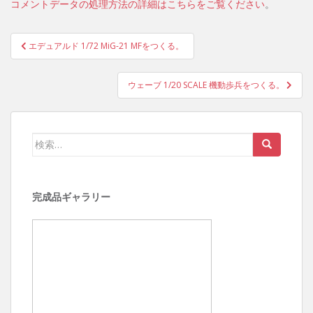
コメントデータの処理方法の詳細はこちらをご覧ください
。
投
エデュアルド 1/72 MiG-21 MFをつくる。
稿
ナ
ウェーブ 1/20 SCALE 機動歩兵をつくる。
ビ
ゲ
ー
検
シ
索:
ョ
ン
完成品ギャラリー