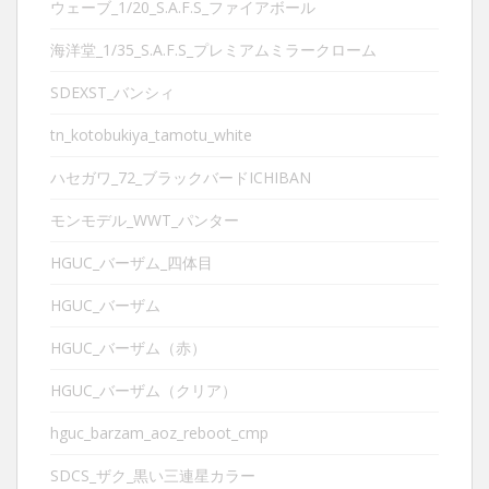
ウェーブ_1/20_S.A.F.S_ファイアボール
海洋堂_1/35_S.A.F.S_プレミアムミラークローム
SDEXST_バンシィ
tn_kotobukiya_tamotu_white
ハセガワ_72_ブラックバードICHIBAN
モンモデル_WWT_パンター
HGUC_バーザム_四体目
HGUC_バーザム
HGUC_バーザム（赤）
HGUC_バーザム（クリア）
hguc_barzam_aoz_reboot_cmp
SDCS_ザク_黒い三連星カラー