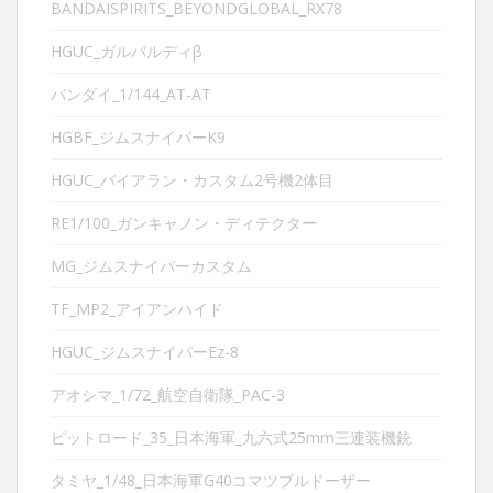
BANDAISPIRITS_BEYONDGLOBAL_RX78
HGUC_ガルバルディβ
バンダイ_1/144_AT-AT
HGBF_ジムスナイパーK9
HGUC_バイアラン・カスタム2号機2体目
RE1/100_ガンキャノン・ディテクター
MG_ジムスナイパーカスタム
TF_MP2_アイアンハイド
HGUC_ジムスナイパーEz-8
アオシマ_1/72_航空自衛隊_PAC-3
ピットロード_35_日本海軍_九六式25mm三連装機銃
タミヤ_1/48_日本海軍G40コマツブルドーザー