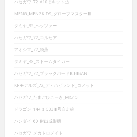
ハセガワ_72_A10旧キット凸
MENG_MENGKIDS_グローブマスターⅢ
タミヤ_35_ヘッツァー
ハセガワ_72_コルセア
アオシマ_72_飛燕
タミヤ_48_ストームタイガー
ハセガワ_72_ブラックバードICHIBAN
KPモデルズ_72_デ・ハビランド_コメット
ハセガワ_たまごひこーき_MiG15
ドラゴン_144_sIG33III号自走砲
バンダイ_60_射出成形機
ハセガワ_メカトロメイト