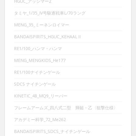
HGUC_アッシマー2
タミヤ_1/35_IV号駆逐戦車L/70ラング
MENG_35_ミーネンロイマー
BANDAISPIRITS_HGUC_KEHAALⅡ
RE1/100_ハンマ・ハンマ
MENG_MENGKIDS_He177
RE1/100ナイチンゲール
SDCS ナイチンゲール
KINETIC_48_MQ9_リーパー
フレームアームズ_四八式二型 輝鎚・乙〈狙撃仕様〉
アカデミー科学_72_Me262
BANDAISPIRITS_SDCS_ナイチンゲール