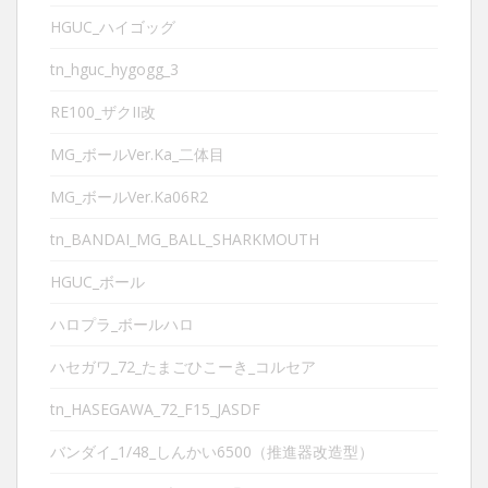
HGUC_ハイゴッグ
tn_hguc_hygogg_3
RE100_ザクII改
MG_ボールVer.Ka_二体目
MG_ボールVer.Ka06R2
tn_BANDAI_MG_BALL_SHARKMOUTH
HGUC_ボール
ハロプラ_ボールハロ
ハセガワ_72_たまごひこーき_コルセア
tn_HASEGAWA_72_F15_JASDF
バンダイ_1/48_しんかい6500（推進器改造型）