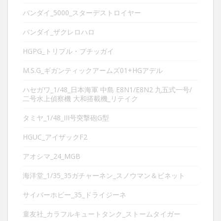
バンダイ_5000_スターデストロイヤー
バンダイ_ザクレロハロ
HGPG_トリプル・プチッガイ
M.S.G_ギガンティックアームズ01+HGアデル
ハセガワ_1/48_日本海軍 中島 E8N1/E8N2 九五式一号/
二号水上偵察機 大和搭載機_リテイク
タミヤ_1/48_III号突撃砲G型
HGUC_アイザックF2
アオシマ_24_MGB
海洋堂_1/35_35ガチャーネン_スノウマン＆ビネット
サイバーホビー_35_ドライジーネ
童友社_カラフルキュートタンク_ストームタイガー