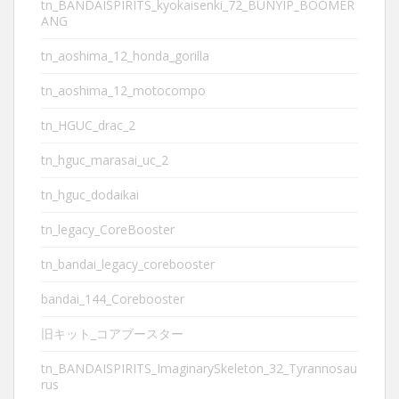
tn_BANDAISPIRITS_kyokaisenki_72_BUNYIP_BOOMER
ANG
tn_aoshima_12_honda_gorilla
tn_aoshima_12_motocompo
tn_HGUC_drac_2
tn_hguc_marasai_uc_2
tn_hguc_dodaikai
tn_legacy_CoreBooster
tn_bandai_legacy_corebooster
bandai_144_Corebooster
旧キット_コアブースター
tn_BANDAISPIRITS_ImaginarySkeleton_32_Tyrannosau
rus