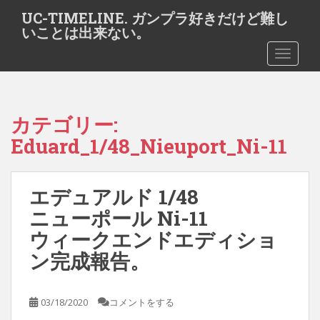
S
UC-TIMELINE. ガンプラ好きだけど難し
k
いことは出来ない。
i
TOGGLE
p
t
o
m
カテゴリー:
a
i
Eduard_1/48_Nieuport_Ni-11
n
c
o
エデュアルド 1/48
n
ニューポール Ni-11
t
ウィークエンドエディショ
e
n
ン完成報告。
t
03/18/2020
コメントをする