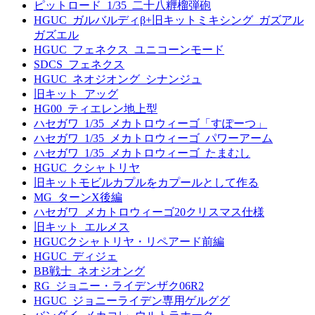
ピットロード_1/35_二十八糎榴弾砲
HGUC_ガルバルディβ+旧キットミキシング_ガズアル
ガズエル
HGUC_フェネクス_ユニコーンモード
SDCS_フェネクス
HGUC_ネオジオング_シナンジュ
旧キット_アッグ
HG00_ティエレン地上型
ハセガワ_1/35_メカトロウィーゴ「すぽーつ」
ハセガワ_1/35_メカトロウィーゴ_パワーアーム
ハセガワ_1/35_メカトロウィーゴ_たまむし
HGUC_クシャトリヤ
旧キットモビルカプルをカプールとして作る
MG_ターンX後編
ハセガワ_メカトロウィーゴ20クリスマス仕様
旧キット_エルメス
HGUCクシャトリヤ・リペアード前編
HGUC_ディジェ
BB戦士_ネオジオング
RG_ジョニー・ライデンザク06R2
HGUC_ジョニーライデン専用ゲルググ