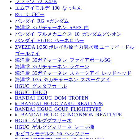
プラッツ_72_X47B
エムアイモルデ_100_なっちん
RG_サザビー
バンダイ_RG_νガンダム
海洋堂_35ガチャーネン_SAFS_白
バンダイ_フルメカニクス_10_ガンダムグシオン
バンダイ_HGUC_ペーネロペー
ZVEZDA 1/350 ボレイ型原子力潜水艦 ユーリイ・ドル
ゴールキイ
海洋堂_35ガチャーネン_ファイアボールSG
海洋堂_35ガチャーネン_ラクーン
海洋堂_35ガチャーネン_スネークアイ_レッドヘッド
海洋堂_1/35_35ガチャーネン_スネークアイ
HGUC_グスタフカール
HGUC_THE-O
BANDAI_HGUC_DOM_TROPEN
tn_BANDAI_HGUC_ZAKU_REALTYPE
BANDAI_HGUC_GOUF_FLIGHTTYPE
tn_BANDAI_HGUC_GUNCANNON_REALTYPE
HGUC_ゲルググマリーネ
HGUC_ゲルググマリーネ_シーマ機
ルビコンモデルス_56_ヘッツァー