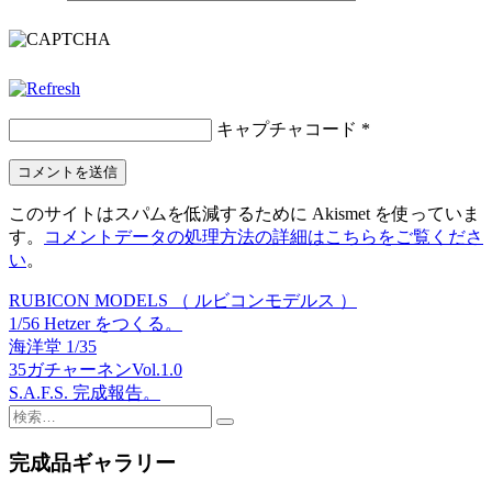
キャプチャコード
*
このサイトはスパムを低減するために Akismet を使っていま
す。
コメントデータの処理方法の詳細はこちらをご覧くださ
い
。
RUBICON MODELS （ ルビコンモデルス ）
投
1/56 Hetzer をつくる。
稿
海洋堂 1/35
35ガチャーネンVol.1.0
ナ
S.A.F.S. 完成報告。
ビ
検
索:
ゲ
完成品ギャラリー
ー