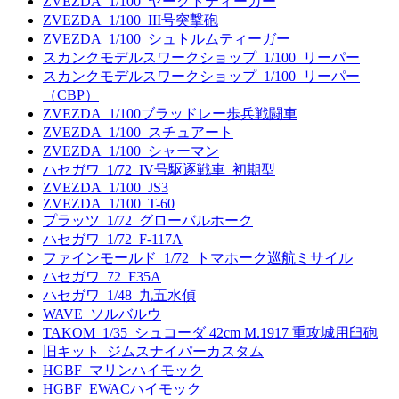
ZVEZDA_1/100_ヤークトティーガー
ZVEZDA_1/100_III号突撃砲
ZVEZDA_1/100_シュトルムティーガー
スカンクモデルスワークショップ_1/100_リーパー
スカンクモデルスワークショップ_1/100_リーパー
（CBP）
ZVEZDA_1/100ブラッドレー歩兵戦闘車
ZVEZDA_1/100_スチュアート
ZVEZDA_1/100_シャーマン
ハセガワ_1/72_IV号駆逐戦車_初期型
ZVEZDA_1/100_JS3
ZVEZDA_1/100_T-60
プラッツ_1/72_グローバルホーク
ハセガワ_1/72_F-117A
ファインモールド_1/72_トマホーク巡航ミサイル
ハセガワ_72_F35A
ハセガワ_1/48_九五水偵
WAVE_ソルバルウ
TAKOM_1/35_シュコーダ 42cm M.1917 重攻城用臼砲
旧キット_ジムスナイパーカスタム
HGBF_マリンハイモック
HGBF_EWACハイモック