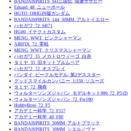
BANDAISPIRITS_SD三国伝_張遼サザビー
Eduard_48_ニューポール
HGTO_ORIGIN版ガンダム
BANDAISPIRITS_144_30MM_アルトイエロー
ハセガワ_72_SR71
HG00_イナクトカスタム
MENG_WWT_ピンクシャーマン
AIRFIX_72_零戦
MENG_WWT_クリスマスシャーマン
ハセガワ_35_メカトロウィーゴ_白赤
タミヤ_35_旧キットブルムベア
ハセガワ_72_オスプレイ
バンダイ_ビークルモデル_第2デススター
グッドスマイルカンパニー_1/150_ソユーズ
タミヤ_72_飛燕
ウォルターソンズジャパン_モデルキット999_72_P51D
ウォルターソンズジャパン_72_Fw190
HobbyBoss_72_F5
アカデミー科学_72_F117
アカデミー科学_48_F8F
BANDAISPIRITS_30MM_アルトブラック
BANDAISPIRITS_30MM_シエルノヴァ