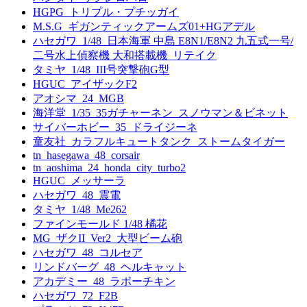
HGPG_トリプル・プチッガイ
M.S.G_ギガンティックアームズ01+HGアデル
ハセガワ_1/48_日本海軍 中島 E8N1/E8N2 九五式一号/
二号水上偵察機 大和搭載機_リテイク
タミヤ_1/48_III号突撃砲G型
HGUC_アイザックF2
アオシマ_24_MGB
海洋堂_1/35_35ガチャーネン_スノウマン＆ビネット
サイバーホビー_35_ドライジーネ
童友社_カラフルキュートタンク_ストームタイガー
tn_hasegawa_48_corsair
tn_aoshima_24_honda_city_turbo2
HGUC_メッサーラ
ハセガワ_48_震電
タミヤ_1/48_Me262
ファインモールド 1/48 橘花
MG_ザクII_Ver2_大型ビーム砲
ハセガワ_48_コルセア
リンドバーグ_48_ヘルキャット
アカデミー_48_ラボーチキン
ハセガワ_72_F2B