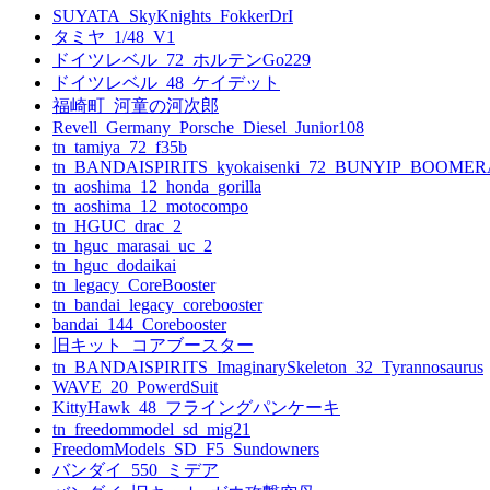
SUYATA_SkyKnights_FokkerDrI
シ
タミヤ_1/48_V1
ョ
ドイツレベル_72_ホルテンGo229
ドイツレベル_48_ケイデット
ン
福崎町_河童の河次郎
Revell_Germany_Porsche_Diesel_Junior108
tn_tamiya_72_f35b
tn_BANDAISPIRITS_kyokaisenki_72_BUNYIP_BOOME
tn_aoshima_12_honda_gorilla
tn_aoshima_12_motocompo
tn_HGUC_drac_2
tn_hguc_marasai_uc_2
tn_hguc_dodaikai
tn_legacy_CoreBooster
tn_bandai_legacy_corebooster
bandai_144_Corebooster
旧キット_コアブースター
tn_BANDAISPIRITS_ImaginarySkeleton_32_Tyrannosaurus
WAVE_20_PowerdSuit
KittyHawk_48_フライングパンケーキ
tn_freedommodel_sd_mig21
FreedomModels_SD_F5_Sundowners
バンダイ_550_ミデア