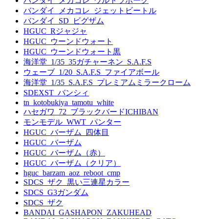
バンダイ_メカコレ_ウルトラホーク
バンダイ_メカコレ_ジェットビートル
バンダイ_SD_ビグザム
HGUC_Rジャジャ
HGUC_ウーンドウォート
HGUC_ウーンドウォート黒
海洋堂_1/35_35ガチャーネン_S.A.F.S
ウェーブ_1/20_S.A.F.S_ファイアボール
海洋堂_1/35_S.A.F.S_プレミアムミラークローム
SDEXST_バンシィ
tn_kotobukiya_tamotu_white
ハセガワ_72_ブラックバードICHIBAN
モンモデル_WWT_パンター
HGUC_バーザム_四体目
HGUC_バーザム
HGUC_バーザム（赤）
HGUC_バーザム（クリア）
hguc_barzam_aoz_reboot_cmp
SDCS_ザク_黒い三連星カラー
SDCS_G3ガンダム
SDCS_ザク
BANDAI_GASHAPON_ZAKUHEAD