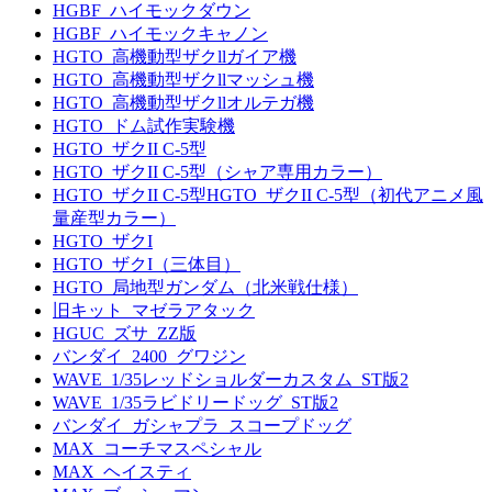
HGBF_ハイモックダウン
HGBF_ハイモックキャノン
HGTO_高機動型ザクllガイア機
HGTO_高機動型ザクllマッシュ機
HGTO_高機動型ザクllオルテガ機
HGTO_ドム試作実験機
HGTO_ザクII C-5型
HGTO_ザクII C-5型（シャア専用カラー）
HGTO_ザクII C-5型HGTO_ザクII C-5型（初代アニメ風
量産型カラー）
HGTO_ザクI
HGTO_ザクI（三体目）
HGTO_局地型ガンダム（北米戦仕様）
旧キット_マゼラアタック
HGUC_ズサ_ZZ版
バンダイ_2400_グワジン
WAVE_1/35レッドショルダーカスタム_ST版2
WAVE_1/35ラビドリードッグ_ST版2
バンダイ_ガシャプラ_スコープドッグ
MAX_コーチマスペシャル
MAX_ヘイスティ