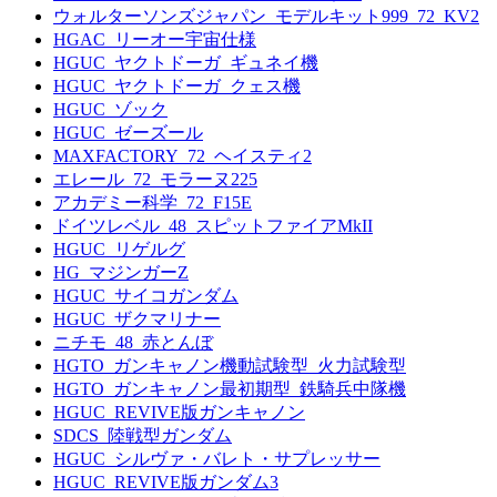
ウォルターソンズジャパン_モデルキット999_72_KV2
HGAC_リーオー宇宙仕様
HGUC_ヤクトドーガ_ギュネイ機
HGUC_ヤクトドーガ_クェス機
HGUC_ゾック
HGUC_ゼーズール
MAXFACTORY_72_ヘイスティ2
エレール_72_モラーヌ225
アカデミー科学_72_F15E
ドイツレベル_48_スピットファイアMkII
HGUC_リゲルグ
HG_マジンガーZ
HGUC_サイコガンダム
HGUC_ザクマリナー
ニチモ_48_赤とんぼ
HGTO_ガンキャノン機動試験型_火力試験型
HGTO_ガンキャノン最初期型_鉄騎兵中隊機
HGUC_REVIVE版ガンキャノン
SDCS_陸戦型ガンダム
HGUC_シルヴァ・バレト・サプレッサー
HGUC_REVIVE版ガンダム3