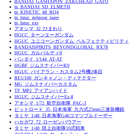
BANDAI_GASHAPON_ZAKUHEAD_GATO
tn_BANDAI_SD_ELMETH
tn_KINETIC_48_RQ4
tn_hguc_gelgoog_jager
tn_hguc_exs
アオシマ_32_ひまわり
HGCC_ターンエーガンダム
HGUC_ユニコーンガンダム_ペルフェクティビリティ
BANDAISPIRITS_BEYONDGLOBAL_RX78
HGUC_ガルバルディβ
バンダイ_1/144_AT-AT
HGBF_ジムスナイパーK9
HGUC_バイアラン・カスタム2号機2体目
RE1/100_ガンキャノン・ディテクター
MG_ジムスナイパーカスタム
TF_MP2_アイアンハイド
HGUC_ジムスナイパーEz-8
アオシマ_1/72_航空自衛隊_PAC-3
ピットロード_35_日本海軍_九六式25mm三連装機銃
タミヤ_1/48_日本海軍G40コマツブルドーザー
ハセガワ_72_ローゼンバウアー
タミヤ_1/48_陸上自衛隊10式戦車