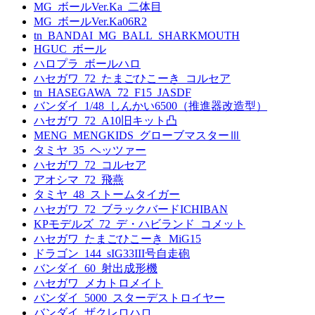
MG_ボールVer.Ka_二体目
MG_ボールVer.Ka06R2
tn_BANDAI_MG_BALL_SHARKMOUTH
HGUC_ボール
ハロプラ_ボールハロ
ハセガワ_72_たまごひこーき_コルセア
tn_HASEGAWA_72_F15_JASDF
バンダイ_1/48_しんかい6500（推進器改造型）
ハセガワ_72_A10旧キット凸
MENG_MENGKIDS_グローブマスターⅢ
タミヤ_35_ヘッツァー
ハセガワ_72_コルセア
アオシマ_72_飛燕
タミヤ_48_ストームタイガー
ハセガワ_72_ブラックバードICHIBAN
KPモデルズ_72_デ・ハビランド_コメット
ハセガワ_たまごひこーき_MiG15
ドラゴン_144_sIG33III号自走砲
バンダイ_60_射出成形機
ハセガワ_メカトロメイト
バンダイ_5000_スターデストロイヤー
バンダイ_ザクレロハロ