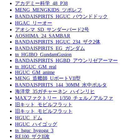
アカデミー科学_48_P38
MENG_MENGKIDS_ツポレフ
BANDAISPIRITS_HGUC_バウンドドック
HGAC_リーオー
アオシマ_SD_サンダーバード2号
AOSHIMA_24_SAMBAR
BANDAISPIRITS_HGUC_234_ザク2体
BANDAISPIRITS_EG_ガンダム
tn_HGIBO_GundamGusion
BANDAISPIRITS_HGBD_アウンリゼアーマー
tn_HGUC_GM_real
HGUC_GM_anime
MENG_造艦師_UボートVII型
BANDAISPIRITS_144_30MM_水中ポルタ
海洋堂_35ガチャーネン_ハインリヒ
MAXファクトリー_1/350_チェルノアルファ
旧キット_モビルフラット
旧キット_モビルフラット
HGUC_ドム
HGUC_ハイゴッグ
tn_hguc_hygogg_3
RE100_ザクII改