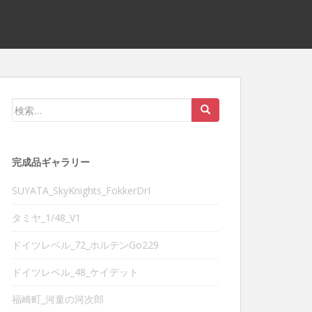
検索:
完成品ギャラリー
SUYATA_SkyKnights_FokkerDrI
タミヤ_1/48_V1
ドイツレベル_72_ホルテンGo229
ドイツレベル_48_ケイデット
福崎町_河童の河次郎