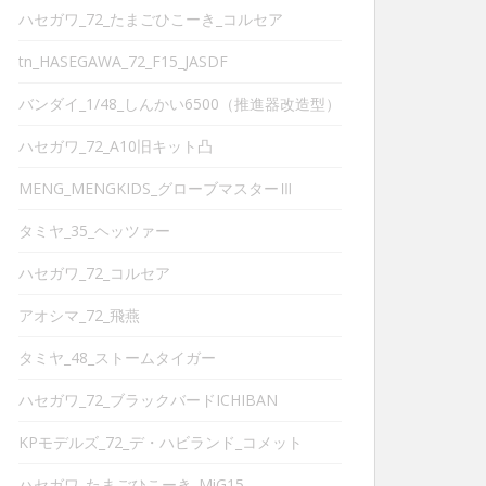
ハセガワ_72_たまごひこーき_コルセア
tn_HASEGAWA_72_F15_JASDF
バンダイ_1/48_しんかい6500（推進器改造型）
ハセガワ_72_A10旧キット凸
MENG_MENGKIDS_グローブマスターⅢ
タミヤ_35_ヘッツァー
ハセガワ_72_コルセア
アオシマ_72_飛燕
タミヤ_48_ストームタイガー
ハセガワ_72_ブラックバードICHIBAN
KPモデルズ_72_デ・ハビランド_コメット
ハセガワ_たまごひこーき_MiG15