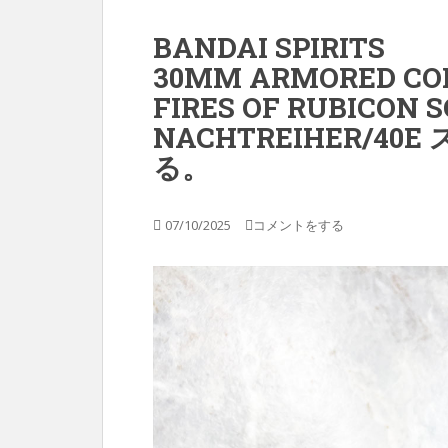
BANDAI SPIRITS
30MM ARMORED COR
FIRES OF RUBICON 
NACHTREIHER/4
る。
07/10/2025
コメントをする