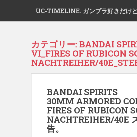
S
UC-TIMELINE. ガンプラ好き
k
i
p
t
o
カテゴリー:
BANDAI SPI
m
VI_FIRES OF RUBICON 
a
i
NACHTREIHER/40E_STE
n
c
o
n
BANDAI SPIRITS
t
30MM ARMORED COR
e
FIRES OF RUBICON 
n
t
NACHTREIHER/4
告。