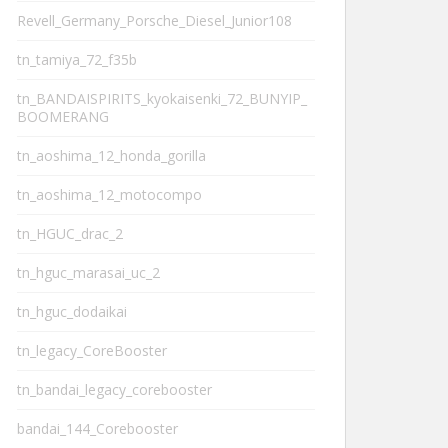
Revell_Germany_Porsche_Diesel_Junior108
tn_tamiya_72_f35b
tn_BANDAISPIRITS_kyokaisenki_72_BUNYIP_
BOOMERANG
tn_aoshima_12_honda_gorilla
tn_aoshima_12_motocompo
tn_HGUC_drac_2
tn_hguc_marasai_uc_2
tn_hguc_dodaikai
tn_legacy_CoreBooster
tn_bandai_legacy_corebooster
bandai_144_Corebooster