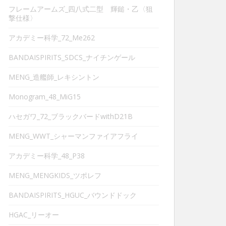
フレームアームズ_四八式二型 輝鎚・乙〈狙
撃仕様〉
アカデミー科学_72_Me262
BANDAISPIRITS_SDCS_ナイチンゲール
MENG_造艦師_レキシントン
Monogram_48_MiG15
ハセガワ_72_ブラックバードwithD21B
MENG_WWT_シャーマンファイアフライ
アカデミー科学_48_P38
MENG_MENGKIDS_ツポレフ
BANDAISPIRITS_HGUC_バウンドドック
HGAC_リーオー