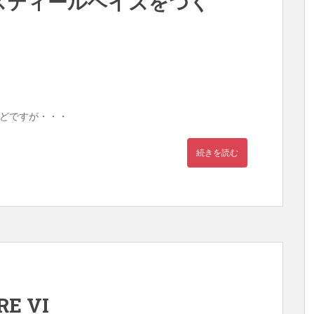
0E スティールヘイズをつく
どですが・・・
続きを読む
E VI