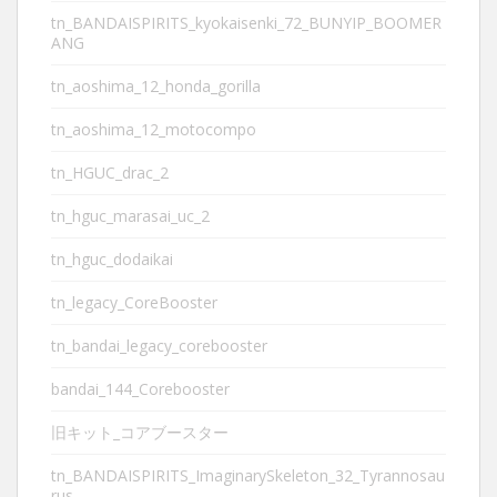
tn_BANDAISPIRITS_kyokaisenki_72_BUNYIP_BOOMER
ANG
tn_aoshima_12_honda_gorilla
tn_aoshima_12_motocompo
tn_HGUC_drac_2
tn_hguc_marasai_uc_2
tn_hguc_dodaikai
tn_legacy_CoreBooster
tn_bandai_legacy_corebooster
bandai_144_Corebooster
旧キット_コアブースター
tn_BANDAISPIRITS_ImaginarySkeleton_32_Tyrannosau
rus