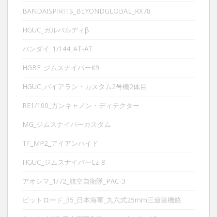
BANDAISPIRITS_BEYONDGLOBAL_RX78
HGUC_ガルバルディβ
バンダイ_1/144_AT-AT
HGBF_ジムスナイパーK9
HGUC_バイアラン・カスタム2号機2体目
RE1/100_ガンキャノン・ディテクター
MG_ジムスナイパーカスタム
TF_MP2_アイアンハイド
HGUC_ジムスナイパーEz-8
アオシマ_1/72_航空自衛隊_PAC-3
ピットロード_35_日本海軍_九六式25mm三連装機銃