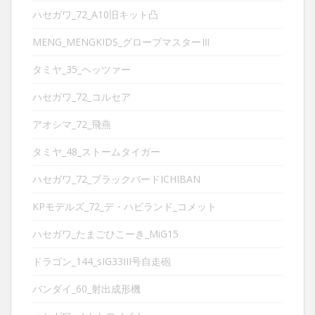
ハセガワ_72_A10旧キット凸
MENG_MENGKIDS_グローブマスターⅢ
タミヤ_35_ヘッツァー
ハセガワ_72_コルセア
アオシマ_72_飛燕
タミヤ_48_ストームタイガー
ハセガワ_72_ブラックバードICHIBAN
KPモデルズ_72_デ・ハビランド_コメット
ハセガワ_たまごひこーき_MiG15
ドラゴン_144_sIG33III号自走砲
バンダイ_60_射出成形機