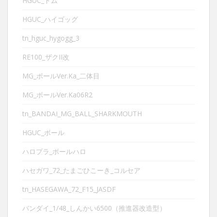
HGUC_ドム
HGUC_ハイゴッグ
tn_hguc_hygogg_3
RE100_ザクII改
MG_ボールVer.Ka_二体目
MG_ボールVer.Ka06R2
tn_BANDAI_MG_BALL_SHARKMOUTH
HGUC_ボール
ハロプラ_ボールハロ
ハセガワ_72_たまごひこーき_コルセア
tn_HASEGAWA_72_F15_JASDF
バンダイ_1/48_しんかい6500（推進器改造型）