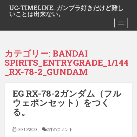
S
UC-TIMELINE. ガンプラ好きだけど難し
k
いことは出来ない。
i
TOGGLE
p
t
o
m
カテゴリー:
BANDAI
a
i
SPIRITS_ENTRYGRADE_1/144
n
_RX-78-2_GUNDAM
c
o
n
EG RX-78-2ガンダム（フル
t
ウェポンセット）をつく
e
n
る。
t
04/19/2023
2件のコメント