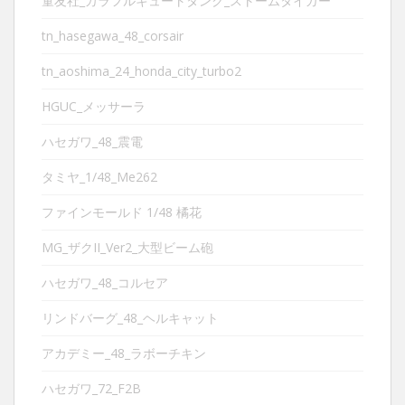
童友社_カラフルキュートタンク_ストームタイガー
tn_hasegawa_48_corsair
tn_aoshima_24_honda_city_turbo2
HGUC_メッサーラ
ハセガワ_48_震電
タミヤ_1/48_Me262
ファインモールド 1/48 橘花
MG_ザクII_Ver2_大型ビーム砲
ハセガワ_48_コルセア
リンドバーグ_48_ヘルキャット
アカデミー_48_ラボーチキン
ハセガワ_72_F2B