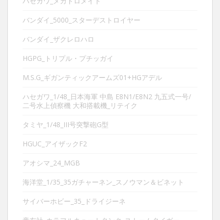
ハセガワ_メカトロメイト
バンダイ_5000_スターデストロイヤー
バンダイ_ザクレロハロ
HGPG_トリプル・プチッガイ
M.S.G_ギガンティックアームズ01+HGアデル
ハセガワ_1/48_日本海軍 中島 E8N1/E8N2 九五式一号/
二号水上偵察機 大和搭載機_リテイク
タミヤ_1/48_III号突撃砲G型
HGUC_アイザックF2
アオシマ_24_MGB
海洋堂_1/35_35ガチャーネン_スノウマン＆ビネット
サイバーホビー_35_ドライジーネ