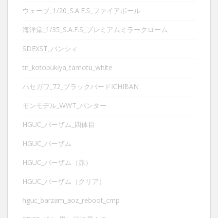
ウェーブ_1/20_S.A.F.S_ファイアボール
海洋堂_1/35_S.A.F.S_プレミアムミラークローム
SDEXST_バンシィ
tn_kotobukiya_tamotu_white
ハセガワ_72_ブラックバードICHIBAN
モンモデル_WWT_パンター
HGUC_バーザム_四体目
HGUC_バーザム
HGUC_バーザム（赤）
HGUC_バーザム（クリア）
hguc_barzam_aoz_reboot_cmp