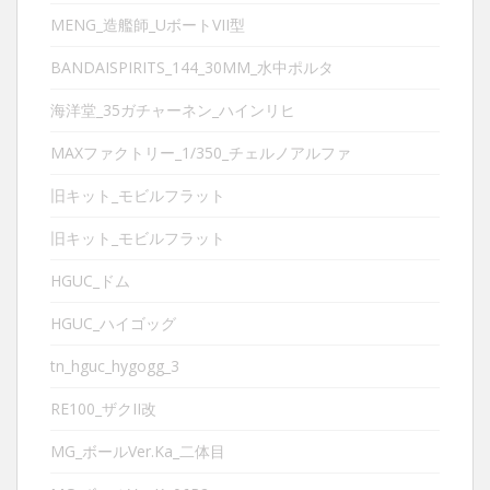
MENG_造艦師_UボートVII型
BANDAISPIRITS_144_30MM_水中ポルタ
海洋堂_35ガチャーネン_ハインリヒ
MAXファクトリー_1/350_チェルノアルファ
旧キット_モビルフラット
旧キット_モビルフラット
HGUC_ドム
HGUC_ハイゴッグ
tn_hguc_hygogg_3
RE100_ザクII改
MG_ボールVer.Ka_二体目