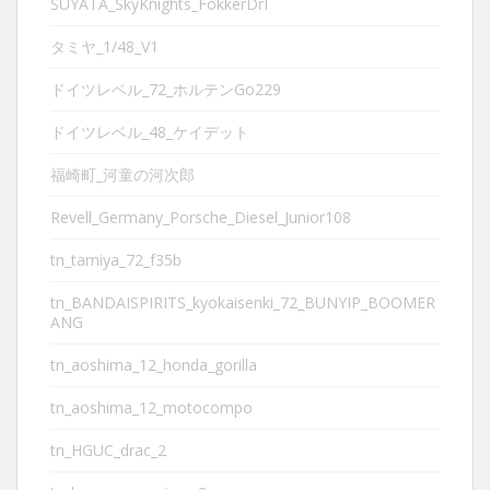
SUYATA_SkyKnights_FokkerDrI
タミヤ_1/48_V1
ドイツレベル_72_ホルテンGo229
ドイツレベル_48_ケイデット
福崎町_河童の河次郎
Revell_Germany_Porsche_Diesel_Junior108
tn_tamiya_72_f35b
tn_BANDAISPIRITS_kyokaisenki_72_BUNYIP_BOOMER
ANG
tn_aoshima_12_honda_gorilla
tn_aoshima_12_motocompo
tn_HGUC_drac_2