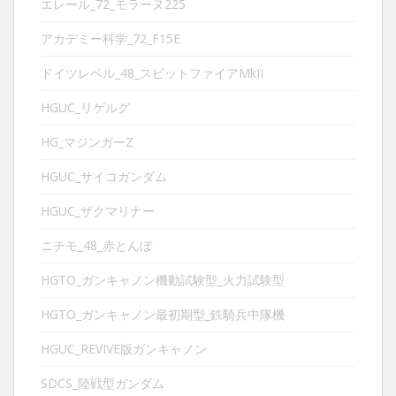
エレール_72_モラーヌ225
アカデミー科学_72_F15E
ドイツレベル_48_スピットファイアMkII
HGUC_リゲルグ
HG_マジンガーZ
HGUC_サイコガンダム
HGUC_ザクマリナー
ニチモ_48_赤とんぼ
HGTO_ガンキャノン機動試験型_火力試験型
HGTO_ガンキャノン最初期型_鉄騎兵中隊機
HGUC_REVIVE版ガンキャノン
SDCS_陸戦型ガンダム