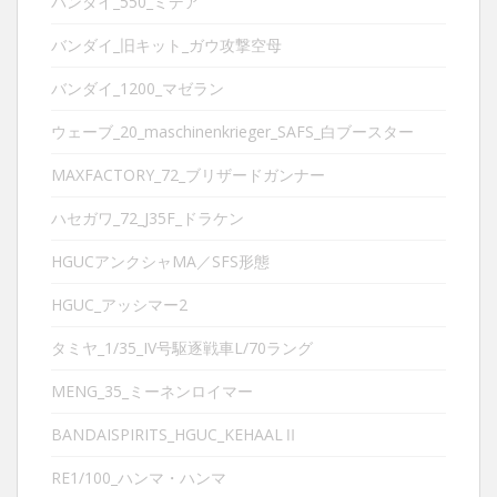
バンダイ_550_ミデア
バンダイ_旧キット_ガウ攻撃空母
バンダイ_1200_マゼラン
ウェーブ_20_maschinenkrieger_SAFS_白ブースター
MAXFACTORY_72_ブリザードガンナー
ハセガワ_72_J35F_ドラケン
HGUCアンクシャMA／SFS形態
HGUC_アッシマー2
タミヤ_1/35_IV号駆逐戦車L/70ラング
MENG_35_ミーネンロイマー
BANDAISPIRITS_HGUC_KEHAALⅡ
RE1/100_ハンマ・ハンマ