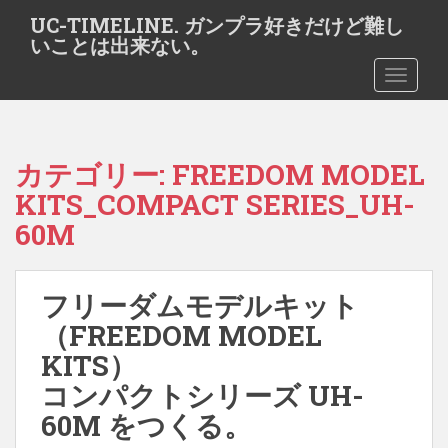
S
UC-TIMELINE. ガンプラ好きだけど難し
k
いことは出来ない。
i
TOGGLE
p
t
o
m
カテゴリー:
FREEDOM MODEL
a
i
KITS_COMPACT SERIES_UH-
n
60M
c
o
n
フリーダムモデルキット
t
（FREEDOM MODEL
e
n
KITS）
t
コンパクトシリーズ UH-
60M をつくる。