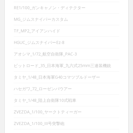
RE1/100_ガンキャノン・ディテクター
MG_ジムスナイパーカスタム
TF_MP2_アイアンハイド
HGUC_ジムスナイパーEz-8
アオシマ_1/72_航空自衛隊_PAC-3
ピットロード_35_日本海軍_九六式25mm三連装機銃
タミヤ_1/48_日本海軍G40コマツブルドーザー
ハセガワ_72_ローゼンバウアー
タミヤ_1/48_陸上自衛隊10式戦車
ZVEZDA_1/100_ヤークトティーガー
ZVEZDA_1/100_III号突撃砲