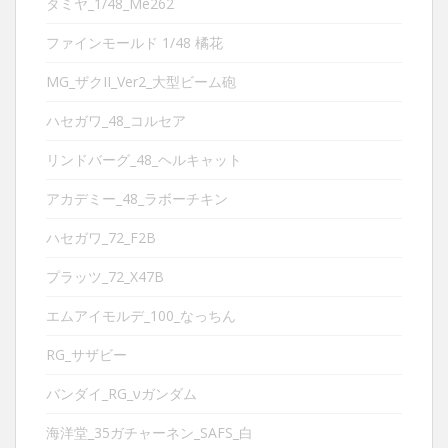
タミヤ_1/48_Me262
ファインモールド 1/48 橘花
MG_ザクII_Ver2_大型ビーム砲
ハセガワ_48_コルセア
リンドバーグ_48_ヘルキャット
アカデミー_48_ラボーチキン
ハセガワ_72_F2B
プラッツ_72_X47B
エムアイモルデ_100_なっちん
RG_サザビー
バンダイ_RG_νガンダム
海洋堂_35ガチャーネン_SAFS_白