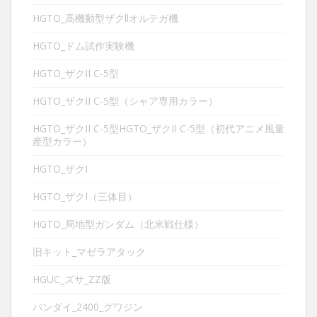
HGTO_高機動型ザクllオルテガ機
HGTO_ドム試作実験機
HGTO_ザクII C-5型
HGTO_ザクII C-5型（シャア専用カラー）
HGTO_ザクII C-5型HGTO_ザクII C-5型（初代アニメ風量
産型カラー）
HGTO_ザクI
HGTO_ザクI（三体目）
HGTO_局地型ガンダム（北米戦仕様）
旧キット_マゼラアタック
HGUC_ズサ_ZZ版
バンダイ_2400_グワジン