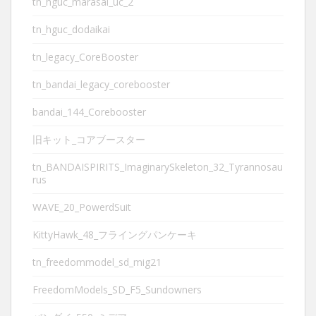
tn_hguc_marasai_uc_2
tn_hguc_dodaikai
tn_legacy_CoreBooster
tn_bandai_legacy_corebooster
bandai_144_Corebooster
旧キット_コアブースター
tn_BANDAISPIRITS_ImaginarySkeleton_32_Tyrannosau
rus
WAVE_20_PowerdSuit
KittyHawk_48_フライングパンケーキ
tn_freedommodel_sd_mig21
FreedomModels_SD_F5_Sundowners