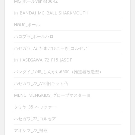
MG_ボールVer.Ka06R2
tn_BANDAI_MG_BALL_SHARKMOUTH
HGUC_ボール
ハロプラ_ボールハロ
ハセガワ_72_たまごひこーき_コルセア
tn_HASEGAWA_72_F15_JASDF
バンダイ_1/48_しんかい6500（推進器改造型）
ハセガワ_72_A10旧キット凸
MENG_MENGKIDS_グローブマスターⅢ
タミヤ_35_ヘッツァー
ハセガワ_72_コルセア
アオシマ_72_飛燕