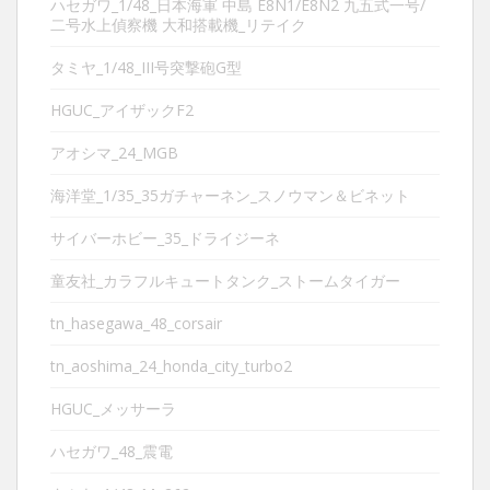
ハセガワ_1/48_日本海軍 中島 E8N1/E8N2 九五式一号/
二号水上偵察機 大和搭載機_リテイク
タミヤ_1/48_III号突撃砲G型
HGUC_アイザックF2
アオシマ_24_MGB
海洋堂_1/35_35ガチャーネン_スノウマン＆ビネット
サイバーホビー_35_ドライジーネ
童友社_カラフルキュートタンク_ストームタイガー
tn_hasegawa_48_corsair
tn_aoshima_24_honda_city_turbo2
HGUC_メッサーラ
ハセガワ_48_震電