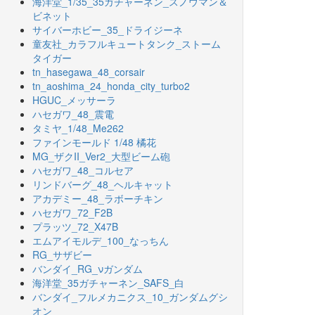
海洋堂_1/35_35ガチャーネン_スノウマン＆
ビネット
サイバーホビー_35_ドライジーネ
童友社_カラフルキュートタンク_ストーム
タイガー
tn_hasegawa_48_corsair
tn_aoshima_24_honda_city_turbo2
HGUC_メッサーラ
ハセガワ_48_震電
タミヤ_1/48_Me262
ファインモールド 1/48 橘花
MG_ザクII_Ver2_大型ビーム砲
ハセガワ_48_コルセア
リンドバーグ_48_ヘルキャット
アカデミー_48_ラボーチキン
ハセガワ_72_F2B
プラッツ_72_X47B
エムアイモルデ_100_なっちん
RG_サザビー
バンダイ_RG_νガンダム
海洋堂_35ガチャーネン_SAFS_白
バンダイ_フルメカニクス_10_ガンダムグシ
オン