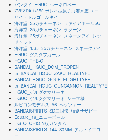
バンダイ_HGUC_ペーネロペー
ZVEZDA 1/350 ボレイ型原子力潜水艦 ユー
リイ・ドルゴールキイ
海洋堂_35ガチャーネン_ファイアボールSG
海洋堂_35ガチャーネン_ラクーン
海洋堂_35ガチャーネン_スネークアイ_レッ
ドヘッド
海洋堂_1/35_35ガチャーネン_スネークアイ
HGUC_グスタフカール
HGUC_THE-O
BANDAI_HGUC_DOM_TROPEN
tn_BANDAI_HGUC_ZAKU_REALTYPE
BANDAI_HGUC_GOUF_FLIGHTTYPE
tn_BANDAI_HGUC_GUNCANNON_REALTYPE
HGUC_ゲルググマリーネ
HGUC_ゲルググマリーネ_シーマ機
ルビコンモデルス_56_ヘッツァー
BANDAISPIRITS_SD三国伝_張遼サザビー
Eduard_48_ニューポール
HGTO_ORIGIN版ガンダム
BANDAISPIRITS_144_30MM_アルトイエロ
ー