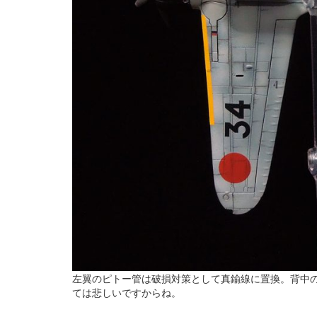
左翼のピトー管は破損対策として真鍮線に置換。背中
ては悲しいですからね。