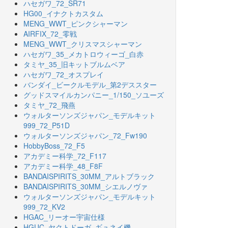
ハセガワ_72_SR71
HG00_イナクトカスタム
MENG_WWT_ピンクシャーマン
AIRFIX_72_零戦
MENG_WWT_クリスマスシャーマン
ハセガワ_35_メカトロウィーゴ_白赤
タミヤ_35_旧キットブルムベア
ハセガワ_72_オスプレイ
バンダイ_ビークルモデル_第2デススター
グッドスマイルカンパニー_1/150_ソユーズ
タミヤ_72_飛燕
ウォルターソンズジャパン_モデルキット
999_72_P51D
ウォルターソンズジャパン_72_Fw190
HobbyBoss_72_F5
アカデミー科学_72_F117
アカデミー科学_48_F8F
BANDAISPIRITS_30MM_アルトブラック
BANDAISPIRITS_30MM_シエルノヴァ
ウォルターソンズジャパン_モデルキット
999_72_KV2
HGAC_リーオー宇宙仕様
HGUC_ヤクトドーガ_ギュネイ機