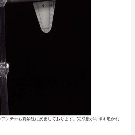
のアンテナも真鍮線に変更しております。完成後ポキポキ逝かれ