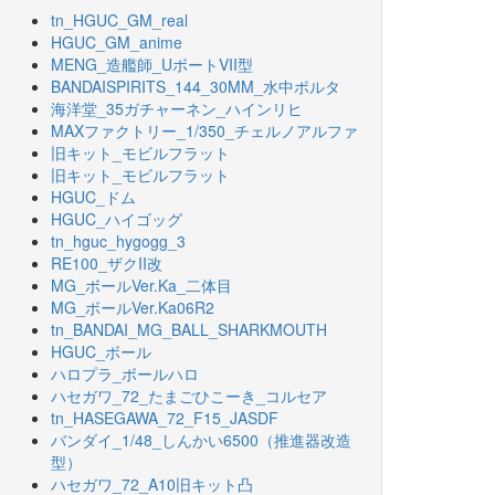
tn_HGUC_GM_real
HGUC_GM_anime
MENG_造艦師_UボートVII型
BANDAISPIRITS_144_30MM_水中ポルタ
海洋堂_35ガチャーネン_ハインリヒ
MAXファクトリー_1/350_チェルノアルファ
旧キット_モビルフラット
旧キット_モビルフラット
HGUC_ドム
HGUC_ハイゴッグ
tn_hguc_hygogg_3
RE100_ザクII改
MG_ボールVer.Ka_二体目
MG_ボールVer.Ka06R2
tn_BANDAI_MG_BALL_SHARKMOUTH
HGUC_ボール
ハロプラ_ボールハロ
ハセガワ_72_たまごひこーき_コルセア
tn_HASEGAWA_72_F15_JASDF
バンダイ_1/48_しんかい6500（推進器改造
型）
ハセガワ_72_A10旧キット凸