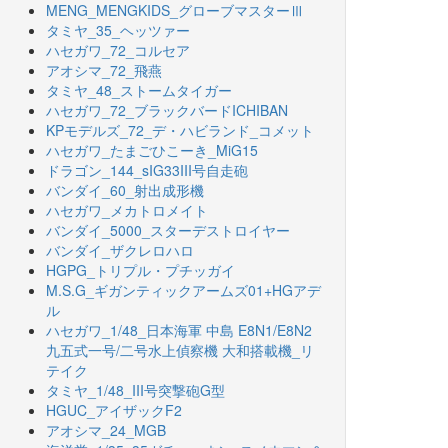
MENG_MENGKIDS_グローブマスターⅢ
タミヤ_35_ヘッツァー
ハセガワ_72_コルセア
アオシマ_72_飛燕
タミヤ_48_ストームタイガー
ハセガワ_72_ブラックバードICHIBAN
KPモデルズ_72_デ・ハビランド_コメット
ハセガワ_たまごひこーき_MiG15
ドラゴン_144_sIG33III号自走砲
バンダイ_60_射出成形機
ハセガワ_メカトロメイト
バンダイ_5000_スターデストロイヤー
バンダイ_ザクレロハロ
HGPG_トリプル・プチッガイ
M.S.G_ギガンティックアームズ01+HGアデ
ル
ハセガワ_1/48_日本海軍 中島 E8N1/E8N2
九五式一号/二号水上偵察機 大和搭載機_リ
テイク
タミヤ_1/48_III号突撃砲G型
HGUC_アイザックF2
アオシマ_24_MGB