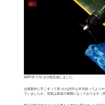
AIRFIX 1/72 ゼロ戦完成しました。
台座製作に手こずって気づけば5月も半月経ってようや
ていましたが、現実は真逆の展開になっております（