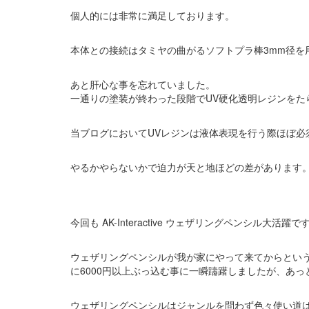
個人的には非常に満足しております。
本体との接続はタミヤの曲がるソフトプラ棒3mm径を
あと肝心な事を忘れていました。
一通りの塗装が終わった段階でUV硬化透明レジンをた
当ブログにおいてUVレジンは液体表現を行う際ほぼ必
やるかやらないかで迫力が天と地ほどの差があります
今回も AK-Interactive ウェザリングペンシル大活躍で
ウェザリングペンシルが我が家にやって来てからとい
に6000円以上ぶっ込む事に一瞬躊躇しましたが、あ
ウェザリングペンシルはジャンルを問わず色々使い道