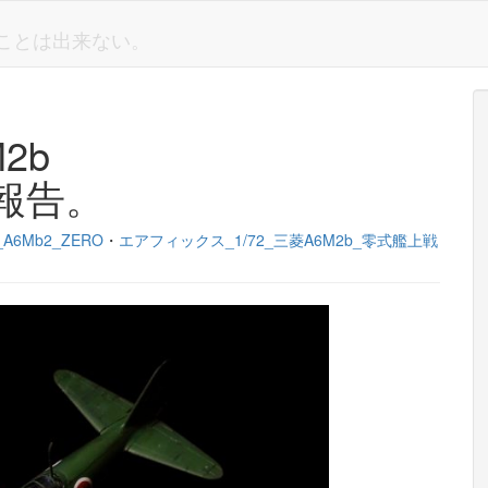
しいことは出来ない。
M2b
報告。
hi_A6Mb2_ZERO
・
エアフィックス_1/72_三菱A6M2b_零式艦上戦