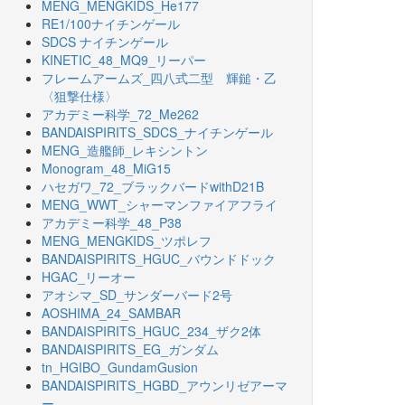
MENG_MENGKIDS_He177
RE1/100ナイチンゲール
SDCS ナイチンゲール
KINETIC_48_MQ9_リーパー
フレームアームズ_四八式二型 輝鎚・乙
〈狙撃仕様〉
アカデミー科学_72_Me262
BANDAISPIRITS_SDCS_ナイチンゲール
MENG_造艦師_レキシントン
Monogram_48_MiG15
ハセガワ_72_ブラックバードwithD21B
MENG_WWT_シャーマンファイアフライ
アカデミー科学_48_P38
MENG_MENGKIDS_ツポレフ
BANDAISPIRITS_HGUC_バウンドドック
HGAC_リーオー
アオシマ_SD_サンダーバード2号
AOSHIMA_24_SAMBAR
BANDAISPIRITS_HGUC_234_ザク2体
BANDAISPIRITS_EG_ガンダム
tn_HGIBO_GundamGusion
BANDAISPIRITS_HGBD_アウンリゼアーマ
ー