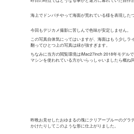
昨日の時点ではどうなる事かと途方に暮れていた自作
海上でドンパチやって海面が荒れている様を表現した
今回もデジカメ撮影に苦しんで色味が安定しません。
この写真自体気にってはいますが、海面はもう少しラ
翻ってひとつ上の写真は緑が強すぎます。
ちなみに当方の閲覧環境はiMac27inch 2018年
マシンを使われている方がいらっしゃいましたら概ね
昨晩お見せしたおゆまるの塊にクリアーブルーのグラ
かけたりしてこのような形に仕上がりました。