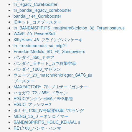
tn_legacy_CoreBooster
tn_bandai_legacy_corebooster
bandai_144_Corebooster
旧キット_コアブースター
tn_BANDAISPIRITS_ImaginarySkeleton_32_Tyrannosaurus
WAVE_20_PowerdSuit
KittyHawk_48_フライングパンケーキ
tn_freedommodel_sd_mig21
FreedomModels_SD_F5_Sundowners
バンダイ_550_ミデア
バンダイ_旧キット_ガウ攻撃空母
バンダイ_1200_マゼラン
ウェーブ_20_maschinenkrieger_SAFS_白
ブースター
MAXFACTORY_72_ブリザードガンナー
ハセガワ_72_J35F_ドラケン
HGUCアンクシャMA／SFS形態
HGUC_アッシマー2
タミヤ_1/35_IV号駆逐戦車L/70ラング
MENG_35_ミーネンロイマー
BANDAISPIRITS_HGUC_KEHAALⅡ
RE1/100_ハンマ・ハンマ