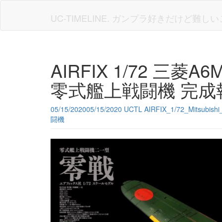
Skip
to
UC-TIMELINE. ガンプラ好きだけど難
main
content
AIRFIX 1/72 三菱A6
零式艦上戦闘機 完成
05/15/2020
05/15/2020
UCTL
AIRFIX_1/72_Mitsubis
闘機