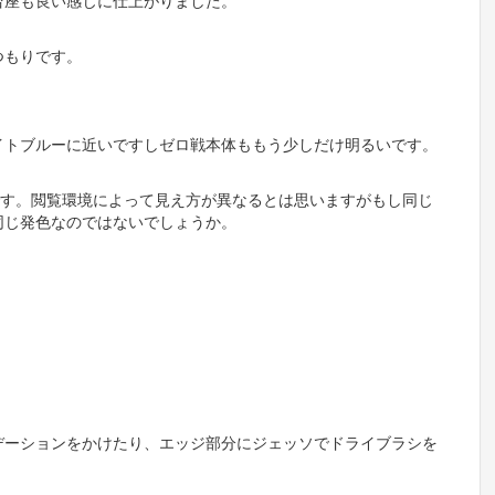
台座も良い感じに仕上がりました。
つもりです。
イトブルーに近いですしゼロ戦本体ももう少しだけ明るいです。
モデルです。閲覧環境によって見え方が異なるとは思いますがもし同じ
同じ発色なのではないでしょうか。
デーションをかけたり、エッジ部分にジェッソでドライブラシを