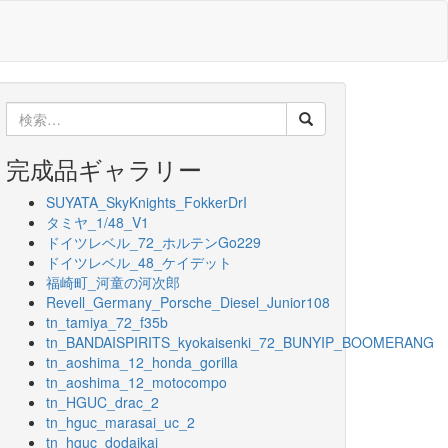
検
索:
完成品ギャラリー
SUYATA_SkyKnights_FokkerDrI
タミヤ_1/48_V1
ドイツレベル_72_ホルテンGo229
ドイツレベル_48_ケイデット
福崎町_河童の河次郎
Revell_Germany_Porsche_Diesel_Junior108
tn_tamiya_72_f35b
tn_BANDAISPIRITS_kyokaisenki_72_BUNYIP_BOOMERANG
tn_aoshima_12_honda_gorilla
tn_aoshima_12_motocompo
tn_HGUC_drac_2
tn_hguc_marasai_uc_2
tn_hguc_dodaikai