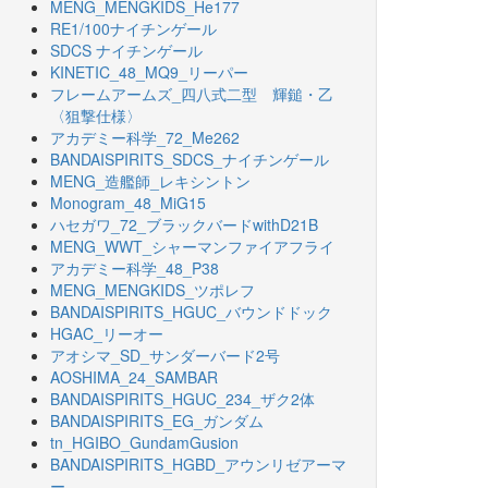
MENG_MENGKIDS_He177
RE1/100ナイチンゲール
SDCS ナイチンゲール
KINETIC_48_MQ9_リーパー
フレームアームズ_四八式二型 輝鎚・乙
〈狙撃仕様〉
アカデミー科学_72_Me262
BANDAISPIRITS_SDCS_ナイチンゲール
MENG_造艦師_レキシントン
Monogram_48_MiG15
ハセガワ_72_ブラックバードwithD21B
MENG_WWT_シャーマンファイアフライ
アカデミー科学_48_P38
MENG_MENGKIDS_ツポレフ
BANDAISPIRITS_HGUC_バウンドドック
HGAC_リーオー
アオシマ_SD_サンダーバード2号
AOSHIMA_24_SAMBAR
BANDAISPIRITS_HGUC_234_ザク2体
BANDAISPIRITS_EG_ガンダム
tn_HGIBO_GundamGusion
BANDAISPIRITS_HGBD_アウンリゼアーマ
ー