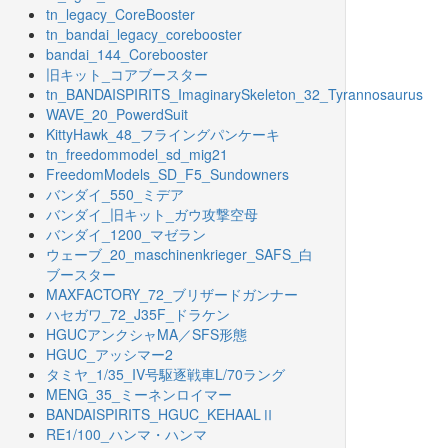
tn_legacy_CoreBooster
tn_bandai_legacy_corebooster
bandai_144_Corebooster
旧キット_コアブースター
tn_BANDAISPIRITS_ImaginarySkeleton_32_Tyrannosaurus
WAVE_20_PowerdSuit
KittyHawk_48_フライングパンケーキ
tn_freedommodel_sd_mig21
FreedomModels_SD_F5_Sundowners
バンダイ_550_ミデア
バンダイ_旧キット_ガウ攻撃空母
バンダイ_1200_マゼラン
ウェーブ_20_maschinenkrieger_SAFS_白
ブースター
MAXFACTORY_72_ブリザードガンナー
ハセガワ_72_J35F_ドラケン
HGUCアンクシャMA／SFS形態
HGUC_アッシマー2
タミヤ_1/35_IV号駆逐戦車L/70ラング
MENG_35_ミーネンロイマー
BANDAISPIRITS_HGUC_KEHAALⅡ
RE1/100_ハンマ・ハンマ