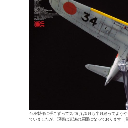
台座製作に手こずって気づけば5月も半月経ってようや
ていましたが、現実は真逆の展開になっております（