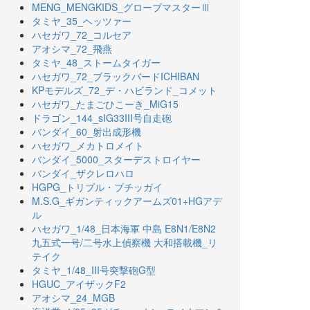
MENG_MENGKIDS_グローブマスターⅢ
タミヤ_35_ヘッツァー
ハセガワ_72_コルセア
アオシマ_72_飛燕
タミヤ_48_ストームタイガー
ハセガワ_72_ブラックバードICHIBAN
KPモデルズ_72_デ・ハビランド_コメット
ハセガワ_たまごひこーき_MiG15
ドラゴン_144_sIG33III号自走砲
バンダイ_60_射出成形機
ハセガワ_メカトロメイト
バンダイ_5000_スターデストロイヤー
バンダイ_ザクレロハロ
HGPG_トリプル・プチッガイ
M.S.G_ギガンティックアームズ01+HGアデ
ル
ハセガワ_1/48_日本海軍 中島 E8N1/E8N2
九五式一号/二号水上偵察機 大和搭載機_リ
テイク
タミヤ_1/48_III号突撃砲G型
HGUC_アイザックF2
アオシマ_24_MGB