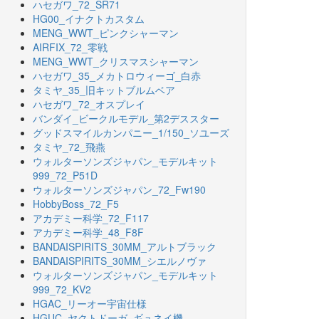
ハセガワ_72_SR71
HG00_イナクトカスタム
MENG_WWT_ピンクシャーマン
AIRFIX_72_零戦
MENG_WWT_クリスマスシャーマン
ハセガワ_35_メカトロウィーゴ_白赤
タミヤ_35_旧キットブルムベア
ハセガワ_72_オスプレイ
バンダイ_ビークルモデル_第2デススター
グッドスマイルカンパニー_1/150_ソユーズ
タミヤ_72_飛燕
ウォルターソンズジャパン_モデルキット
999_72_P51D
ウォルターソンズジャパン_72_Fw190
HobbyBoss_72_F5
アカデミー科学_72_F117
アカデミー科学_48_F8F
BANDAISPIRITS_30MM_アルトブラック
BANDAISPIRITS_30MM_シエルノヴァ
ウォルターソンズジャパン_モデルキット
999_72_KV2
HGAC_リーオー宇宙仕様
HGUC_ヤクトドーガ_ギュネイ機