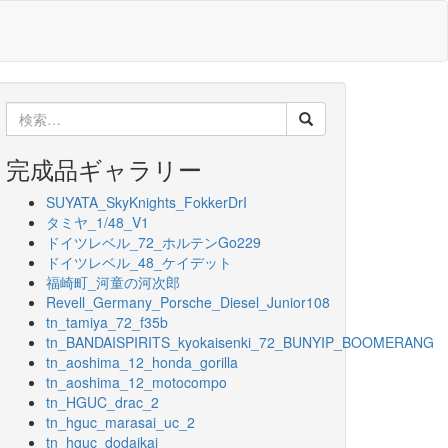
検
索:
完成品ギャラリー
SUYATA_SkyKnights_FokkerDrI
タミヤ_1/48_V1
ドイツレベル_72_ホルテンGo229
ドイツレベル_48_ケイデット
福崎町_河童の河次郎
Revell_Germany_Porsche_Diesel_Junior108
tn_tamiya_72_f35b
tn_BANDAISPIRITS_kyokaisenki_72_BUNYIP_BOOMERANG
tn_aoshima_12_honda_gorilla
tn_aoshima_12_motocompo
tn_HGUC_drac_2
tn_hguc_marasai_uc_2
tn_hguc_dodaikai