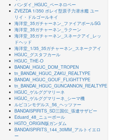
バンダイ_HGUC_ペーネロペー
ZVEZDA 1/350 ボレイ型原子力潜水艦 ユー
リイ・ドルゴールキイ
海洋堂_35ガチャーネン_ファイアボールSG
海洋堂_35ガチャーネン_ラクーン
海洋堂_35ガチャーネン_スネークアイ_レッ
ドヘッド
海洋堂_1/35_35ガチャーネン_スネークアイ
HGUC_グスタフカール
HGUC_THE-O
BANDAI_HGUC_DOM_TROPEN
tn_BANDAI_HGUC_ZAKU_REALTYPE
BANDAI_HGUC_GOUF_FLIGHTTYPE
tn_BANDAI_HGUC_GUNCANNON_REALTYPE
HGUC_ゲルググマリーネ
HGUC_ゲルググマリーネ_シーマ機
ルビコンモデルス_56_ヘッツァー
BANDAISPIRITS_SD三国伝_張遼サザビー
Eduard_48_ニューポール
HGTO_ORIGIN版ガンダム
BANDAISPIRITS_144_30MM_アルトイエロ
ー