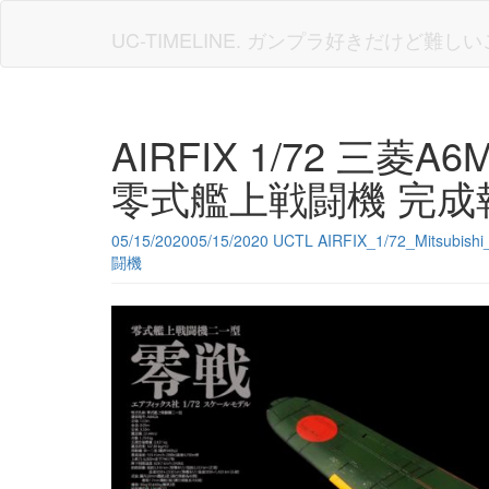
Skip
to
UC-TIMELINE. ガンプラ好きだけど難
main
content
AIRFIX 1/72 三菱A6
零式艦上戦闘機 完成
05/15/2020
05/15/2020
UCTL
AIRFIX_1/72_Mitsubis
闘機