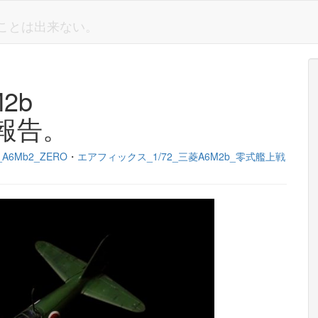
しいことは出来ない。
M2b
報告。
hi_A6Mb2_ZERO
・
エアフィックス_1/72_三菱A6M2b_零式艦上戦