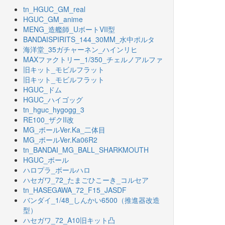
tn_HGUC_GM_real
HGUC_GM_anime
MENG_造艦師_UボートVII型
BANDAISPIRITS_144_30MM_水中ポルタ
海洋堂_35ガチャーネン_ハインリヒ
MAXファクトリー_1/350_チェルノアルファ
旧キット_モビルフラット
旧キット_モビルフラット
HGUC_ドム
HGUC_ハイゴッグ
tn_hguc_hygogg_3
RE100_ザクII改
MG_ボールVer.Ka_二体目
MG_ボールVer.Ka06R2
tn_BANDAI_MG_BALL_SHARKMOUTH
HGUC_ボール
ハロプラ_ボールハロ
ハセガワ_72_たまごひこーき_コルセア
tn_HASEGAWA_72_F15_JASDF
バンダイ_1/48_しんかい6500（推進器改造
型）
ハセガワ_72_A10旧キット凸