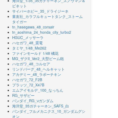
海洋堂_1/35_35ガチャーネン_スノウマン＆
ビネット
サイバーホビー_35_ドライジーネ
童友社_カラフルキュートタンク_ストーム
タイガー
tn_hasegawa_48_corsair
tn_aoshima_24_honda_city_turbo2
HGUC_メッサーラ
ハセガワ_48_震電
タミヤ_1/48_Me262
ファインモールド 1/48 橘花
MG_ザクII_Ver2_大型ビーム砲
ハセガワ_48_コルセア
リンドバーグ_48_ヘルキャット
アカデミー_48_ラボーチキン
ハセガワ_72_F2B
プラッツ_72_X47B
エムアイモルデ_100_なっちん
RG_サザビー
バンダイ_RG_νガンダム
海洋堂_35ガチャーネン_SAFS_白
バンダイ_フルメカニクス_10_ガンダムグシ
オン