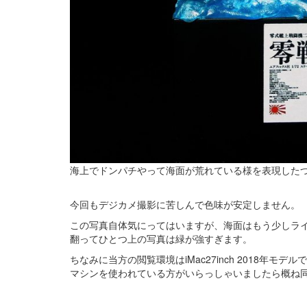
海上でドンパチやって海面が荒れている様を表現した
今回もデジカメ撮影に苦しんで色味が安定しません。
この写真自体気にってはいますが、海面はもう少しラ
翻ってひとつ上の写真は緑が強すぎます。
ちなみに当方の閲覧環境はiMac27inch 2018年
マシンを使われている方がいらっしゃいましたら概ね