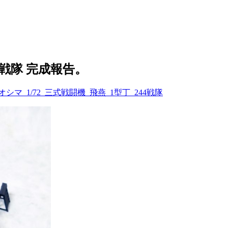
44戦隊 完成報告。
オシマ_1/72_三式戦闘機_飛燕_1型丁_244戦隊