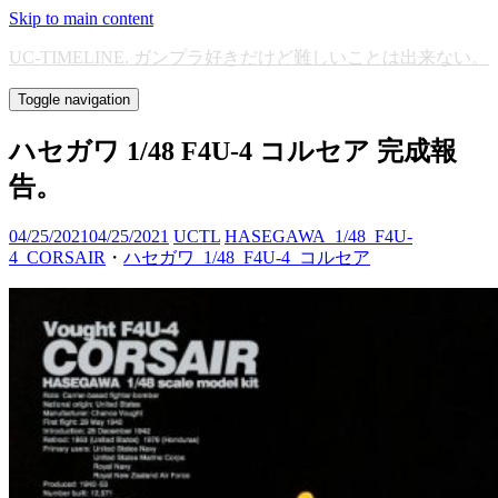
Skip to main content
UC-TIMELINE. ガンプラ好きだけど難しいことは出来ない。
Toggle navigation
ハセガワ 1/48 F4U-4 コルセア 完成報
告。
04/25/2021
04/25/2021
UCTL
HASEGAWA_1/48_F4U-
4_CORSAIR
・
ハセガワ_1/48_F4U-4_コルセア