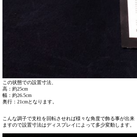
この状態での設置寸法、
高：約25cm
幅：約26.5cm
奥行：21cmとなります。
こんな調子で支柱を回転させれば様々な角度で飾る事が出来
ますので設置寸法はディスプレイによって多少変動します。