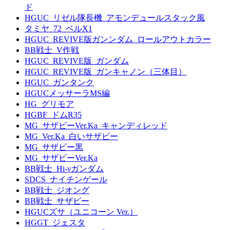
ド
HGUC_リゼル隊長機_アモンデュールスタック風
タミヤ_72_ベルX1
HGUC_REVIVE版ガンンダム_ロールアウトカラー
BB戦士_V作戦
HGUC_REVIVE版_ガンダム
HGUC_REVIVE版_ガンキャノン（三体目）
HGUC_ガンタンク
HGUCメッサーラMS編
HG_グリモア
HGBF_ドムR35
MG_サザビーVer.Ka_キャンディレッド
MG_Ver.Ka_白いサザビー
MG_サザビー黒
MG_サザビーVer.Ka
BB戦士_Hi-νガンダム
SDCS_ナイチンゲール
BB戦士_ジオング
BB戦士_サザビー
HGUCズサ（ユニコーン Ver.）
HGGT_ジェスタ