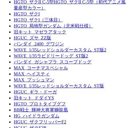
HGTO_ザクII C-5型HGTO_ザクII C-5型（初代アニメ風
量産型カラー）
HGTO_ザクI
HGTO_ザクI（三体目）
HGTO_局地型ガンダム（北米戦仕様）
旧キット_マゼラアタック
HGUC_ズサ_ZZ版
バンダイ_2400_グワジン
WAVE_1/35レッドショルダーカスタム_ST版2
WAVE_1/35ラビドリードッグ_ST版2
バンダイ_ガシャプラ_スコープドッグ
MAX_コーチマスペシャル
MAX_ヘイスティ
MAX_ブッシュマン
WAVE_1/35レッドショルダーカスタム_ST版
HGUC_ギラ・ドーガ
旧キット_ドダイYS
HGTO_プロトタイプグフ
BB戦士_輝神大将軍獅龍凰
HG_ハイドラガンダム
HGUC_ザクフリッパーF2
HGUC_ザクF2R