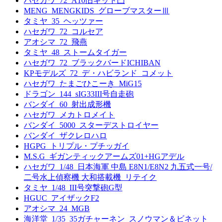
ハセガワ_72_A10旧キット凸
MENG_MENGKIDS_グローブマスターⅢ
タミヤ_35_ヘッツァー
ハセガワ_72_コルセア
アオシマ_72_飛燕
タミヤ_48_ストームタイガー
ハセガワ_72_ブラックバードICHIBAN
KPモデルズ_72_デ・ハビランド_コメット
ハセガワ_たまごひこーき_MiG15
ドラゴン_144_sIG33III号自走砲
バンダイ_60_射出成形機
ハセガワ_メカトロメイト
バンダイ_5000_スターデストロイヤー
バンダイ_ザクレロハロ
HGPG_トリプル・プチッガイ
M.S.G_ギガンティックアームズ01+HGアデル
ハセガワ_1/48_日本海軍 中島 E8N1/E8N2 九五式一号/
二号水上偵察機 大和搭載機_リテイク
タミヤ_1/48_III号突撃砲G型
HGUC_アイザックF2
アオシマ_24_MGB
海洋堂_1/35_35ガチャーネン_スノウマン＆ビネット