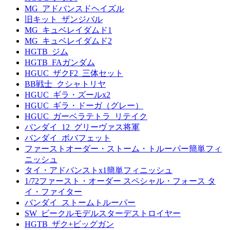
MG_アドバンスドヘイズル
旧キット_ザンジバル
MG_キュベレイダムド1
MG_キュベレイダムド2
HGTB_ジム
HGTB_FAガンダム
HGUC_ザクF2_三体セット
BB戦士_クシャトリヤ
HGUC_ギラ・ズールx2
HGUC_ギラ・ドーガ（グレー）
HGUC_ガーベラテトラ_リテイク
バンダイ_12_グリーヴァス将軍
バンダイ_ボバフェット
ファーストオーダー・ストーム・トルーパー簡単フィ
ニッシュ
タイ・アドバンストx1簡単フィニッシュ
1/72ファースト・オーダー スペシャル・フォース タ
イ・ファイター
バンダイ_ストームトルーパー
SW_ビークルモデルスターデストロイヤー
HGTB_ザク+ビッグガン