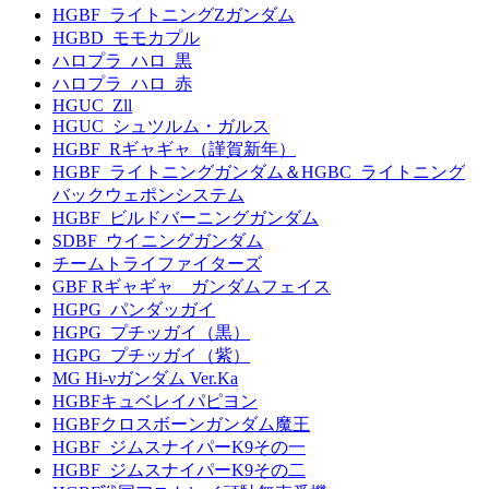
HGBF_ライトニングZガンダム
HGBD_モモカプル
ハロプラ_ハロ_黒
ハロプラ_ハロ_赤
HGUC_Zll
HGUC_シュツルム・ガルス
HGBF_Rギャギャ（謹賀新年）
HGBF_ライトニングガンダム＆HGBC_ライトニング
バックウェポンシステム
HGBF_ビルドバーニングガンダム
SDBF_ウイニングガンダム
チームトライファイターズ
GBF Rギャギャ ガンダムフェイス
HGPG_パンダッガイ
HGPG_プチッガイ（黒）
HGPG_プチッガイ（紫）
MG Hi-νガンダム Ver.Ka
HGBFキュベレイパピヨン
HGBFクロスボーンガンダム魔王
HGBF_ジムスナイパーK9その一
HGBF_ジムスナイパーK9その二