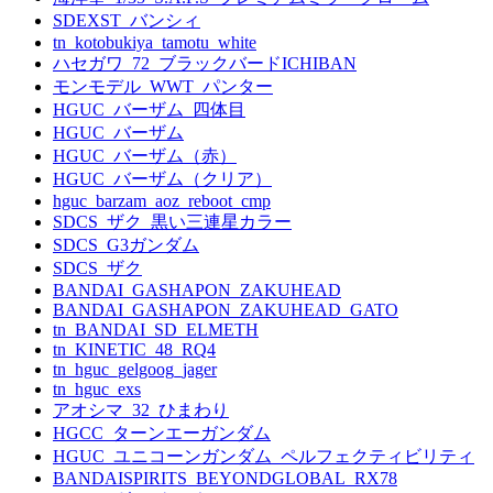
SDEXST_バンシィ
tn_kotobukiya_tamotu_white
ハセガワ_72_ブラックバードICHIBAN
モンモデル_WWT_パンター
HGUC_バーザム_四体目
HGUC_バーザム
HGUC_バーザム（赤）
HGUC_バーザム（クリア）
hguc_barzam_aoz_reboot_cmp
SDCS_ザク_黒い三連星カラー
SDCS_G3ガンダム
SDCS_ザク
BANDAI_GASHAPON_ZAKUHEAD
BANDAI_GASHAPON_ZAKUHEAD_GATO
tn_BANDAI_SD_ELMETH
tn_KINETIC_48_RQ4
tn_hguc_gelgoog_jager
tn_hguc_exs
アオシマ_32_ひまわり
HGCC_ターンエーガンダム
HGUC_ユニコーンガンダム_ペルフェクティビリティ
BANDAISPIRITS_BEYONDGLOBAL_RX78