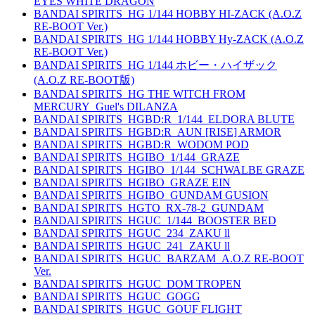
EYES WHITE DRAGON
BANDAI SPIRITS_HG 1/144 HOBBY HI-ZACK (A.O.Z
RE-BOOT Ver.)
BANDAI SPIRITS_HG 1/144 HOBBY Hy-ZACK (A.O.Z
RE-BOOT Ver.)
BANDAI SPIRITS_HG 1/144 ホビー・ハイザック
(A.O.Z RE-BOOT版)
BANDAI SPIRITS_HG THE WITCH FROM
MERCURY_Guel's DILANZA
BANDAI SPIRITS_HGBD:R_1/144_ELDORA BLUTE
BANDAI SPIRITS_HGBD:R_AUN [RISE] ARMOR
BANDAI SPIRITS_HGBD:R_WODOM POD
BANDAI SPIRITS_HGIBO_1/144_GRAZE
BANDAI SPIRITS_HGIBO_1/144_SCHWALBE GRAZE
BANDAI SPIRITS_HGIBO_GRAZE EIN
BANDAI SPIRITS_HGIBO_GUNDAM GUSION
BANDAI SPIRITS_HGTO_RX-78-2_GUNDAM
BANDAI SPIRITS_HGUC_1/144_BOOSTER BED
BANDAI SPIRITS_HGUC_234_ZAKU ll
BANDAI SPIRITS_HGUC_241_ZAKU ll
BANDAI SPIRITS_HGUC_BARZAM_A.O.Z RE-BOOT
Ver.
BANDAI SPIRITS_HGUC_DOM TROPEN
BANDAI SPIRITS_HGUC_GOGG
BANDAI SPIRITS_HGUC_GOUF FLIGHT