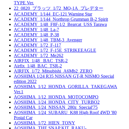
TYPE Ver.
22_0820_プラッツ_1/72_MQ-1A_プレデター
ACADEMY_1/144_EC-121 Warning Star
ACADEMY_1/144_Northrop Grumman B-2 Spirit
ACADEMY_1/48_F8F-1/2_Bearcat_USS Tarawa
ACADEMY_1/48_La-7
ACADEMY_1/48_P-38
ACADEMY_1/48_TBM-3_Avenger
ACADEMY_1/72_F-117
ACADEMY_1/72_F-15E_STRIKEEAGLE
ACADEMY_1/72_Me262
AIRFIX_1/48_ BAC_TSR-2
Airfix_1/48_BAC_TSR-2
AIRFIX_1/72_Mitsubishi_A6Mb2_ZERO
AOSHIMA 1/24 R35 NISSAN GT-R NISMO Special
edition 2022
AOSHIMA_1/12_HONDA_GORILLA_TAKEGAWA
Ver.1
AOSHIMA_1/12_HONDA_MOTOCOMPO
AOSHIMA_1/24_HONDA_CITY_TURBO2
AOSHIMA_1/24_NISSAN_280z_Special'75
AOSHIMA_1/24_SUBARU_K88 High Roof 4WD '80
Postal Car
AOSHIMA_1/72_HIEN_TONY
AOSHIMA_THE SNAP KIT_RAKU-