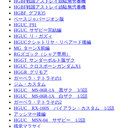
HGBF戦国アストレイ頑駄無壱番機
HGBF戦国アストレイ頑駄無弐番機
HGBF_グフR35
ベースジャバージオン版
HGUC_F91
HGUC_サザビー完結編
HGUC_リ・ガズィ
HGUCクシャトリヤ・リペアード後編
MG_ターンX前編
RGズゴック（シャア専用）
HGGT_サンダーボルト版ザク
HGUC_クロスボーンガンダムX1
HGGR_グリモア
ガーベラ・テトラその1
ジム・カスタム
HGUC MS-06R-1A 黒ザク 3/3話
HGUC MS-06R-1A 白ザク 1/2話
ガーベラ・テトラその2
HGUC RX-160S バイアラン・カスタム 1/2話
アッシマー後編
HGUC MSN-04 サザビー 1/2話
残党マラサイ