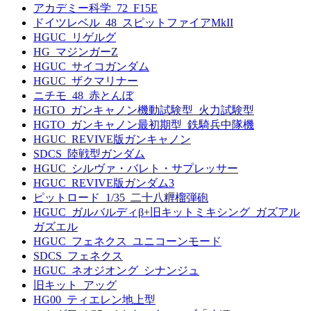
アカデミー科学_72_F15E
ドイツレベル_48_スピットファイアMkII
HGUC_リゲルグ
HG_マジンガーZ
HGUC_サイコガンダム
HGUC_ザクマリナー
ニチモ_48_赤とんぼ
HGTO_ガンキャノン機動試験型_火力試験型
HGTO_ガンキャノン最初期型_鉄騎兵中隊機
HGUC_REVIVE版ガンキャノン
SDCS_陸戦型ガンダム
HGUC_シルヴァ・バレト・サプレッサー
HGUC_REVIVE版ガンダム3
ピットロード_1/35_二十八糎榴弾砲
HGUC_ガルバルディβ+旧キットミキシング_ガズアル
ガズエル
HGUC_フェネクス_ユニコーンモード
SDCS_フェネクス
HGUC_ネオジオング_シナンジュ
旧キット_アッグ
HG00_ティエレン地上型