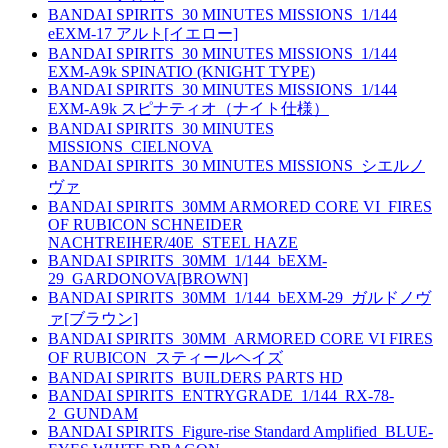
BANDAI SPIRITS_30 MINUTES MISSIONS_1/144
eEXM-17 アルト[イエロー]
BANDAI SPIRITS_30 MINUTES MISSIONS_1/144
EXM-A9k SPINATIO (KNIGHT TYPE)
BANDAI SPIRITS_30 MINUTES MISSIONS_1/144
EXM-A9k スピナティオ（ナイト仕様）
BANDAI SPIRITS_30 MINUTES
MISSIONS_CIELNOVA
BANDAI SPIRITS_30 MINUTES MISSIONS_シエルノ
ヴァ
BANDAI SPIRITS_30MM ARMORED CORE VI_FIRES
OF RUBICON SCHNEIDER
NACHTREIHER/40E_STEEL HAZE
BANDAI SPIRITS_30MM_1/144_bEXM-
29_GARDONOVA[BROWN]
BANDAI SPIRITS_30MM_1/144_bEXM-29_ガルドノヴ
ァ[ブラウン]
BANDAI SPIRITS_30MM_ARMORED CORE VI FIRES
OF RUBICON_スティールヘイズ
BANDAI SPIRITS_BUILDERS PARTS HD
BANDAI SPIRITS_ENTRYGRADE_1/144_RX-78-
2_GUNDAM
BANDAI SPIRITS_Figure-rise Standard Amplified_BLUE-