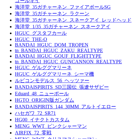
ゴールキイ
海洋堂_35ガチャーネン_ファイアボールSG
海洋堂_35ガチャーネン_ラクーン
海洋堂_35ガチャーネン_スネークアイ_レッドヘッド
海洋堂_1/35_35ガチャーネン_スネークアイ
HGUC_グスタフカール
HGUC_THE-O
BANDAI_HGUC_DOM_TROPEN
tn_BANDAI_HGUC_ZAKU_REALTYPE
BANDAI_HGUC_GOUF_FLIGHTTYPE
tn_BANDAI_HGUC_GUNCANNON_REALTYPE
HGUC_ゲルググマリーネ
HGUC_ゲルググマリーネ_シーマ機
ルビコンモデルス_56_ヘッツァー
BANDAISPIRITS_SD三国伝_張遼サザビー
Eduard_48_ニューポール
HGTO_ORIGIN版ガンダム
BANDAISPIRITS_144_30MM_アルトイエロー
ハセガワ_72_SR71
HG00_イナクトカスタム
MENG_WWT_ピンクシャーマン
AIRFIX_72_零戦