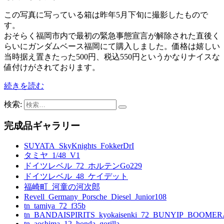
この写真に写っている箱は昨年5月下旬に撮影したもので
す。
おそらく福岡市内で最初の緊急事態宣言が解除された直後く
らいにガンダムベース福岡にて購入しました。価格は嬉しい
当時据え置きたった500円、税込550円というかなりナイスな
値付けがされております。
続きを読む
検索:
完成品ギャラリー
SUYATA_SkyKnights_FokkerDrI
タミヤ_1/48_V1
ドイツレベル_72_ホルテンGo229
ドイツレベル_48_ケイデット
福崎町_河童の河次郎
Revell_Germany_Porsche_Diesel_Junior108
tn_tamiya_72_f35b
tn_BANDAISPIRITS_kyokaisenki_72_BUNYIP_BOOME
tn_aoshima_12_honda_gorilla