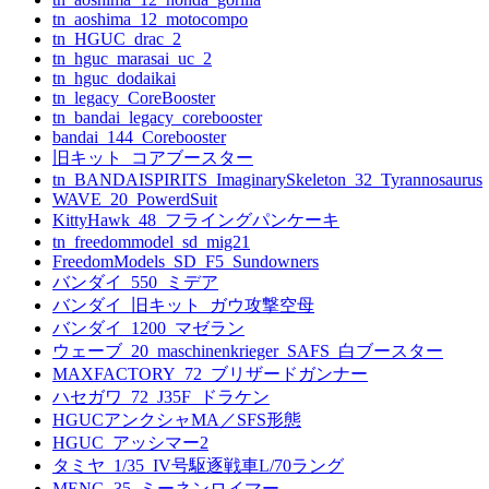
tn_aoshima_12_motocompo
tn_HGUC_drac_2
tn_hguc_marasai_uc_2
tn_hguc_dodaikai
tn_legacy_CoreBooster
tn_bandai_legacy_corebooster
bandai_144_Corebooster
旧キット_コアブースター
tn_BANDAISPIRITS_ImaginarySkeleton_32_Tyrannosaurus
WAVE_20_PowerdSuit
KittyHawk_48_フライングパンケーキ
tn_freedommodel_sd_mig21
FreedomModels_SD_F5_Sundowners
バンダイ_550_ミデア
バンダイ_旧キット_ガウ攻撃空母
バンダイ_1200_マゼラン
ウェーブ_20_maschinenkrieger_SAFS_白ブースター
MAXFACTORY_72_ブリザードガンナー
ハセガワ_72_J35F_ドラケン
HGUCアンクシャMA／SFS形態
HGUC_アッシマー2
タミヤ_1/35_IV号駆逐戦車L/70ラング
MENG_35_ミーネンロイマー