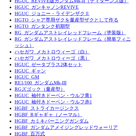
HGUC_REVIVE版ガンダムMk-II（ティターンズ版）
HGUC_ガンキャノンREVIVE
HGUC_ジョニー・ライデンザクⅡ
HGTO_シャア専用ザクを量産型ザクとして作る
HGTO_ガンタンク初期型
RG_ガンダムアストレイレッドフレーム（塗装版）
RG_ガンダムアストレイレッドフレーム（簡単フィニ
ッシュ）
ハセガワ_メカトロウィーゴ（白）
ハセガワ_メカトロウィーゴ（黒）
HGUC_ゼータプラス2体セット
HGUC_ギャン
HGUC_GM
RE1/100_ガンダムMk-III
RGズゴック（量産型）
HGUC_袖付きドーベン・ウルフ青1
HGUC_袖付きドーベン・ウルフ赤1
HGBF_ストライカージンクス
HGBF_Rギャギャ（ノーマル）
HGBF_カミキバーニングガンダム
HGBF_ガンダムアメイジングレッドウォーリア
HGBF_百万式