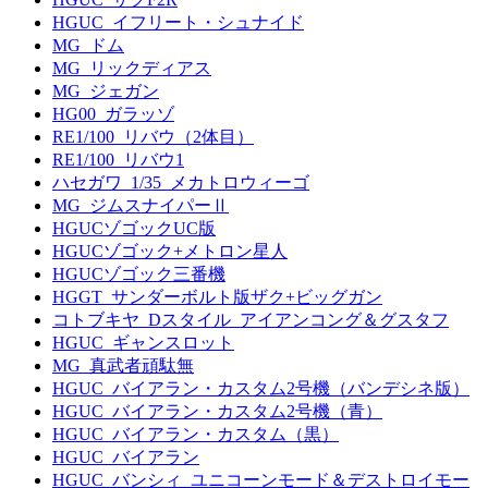
HGUC_イフリート・シュナイド
MG_ドム
MG_リックディアス
MG_ジェガン
HG00_ガラッゾ
RE1/100_リバウ（2体目）
RE1/100_リバウ1
ハセガワ_1/35_メカトロウィーゴ
MG_ジムスナイパーⅡ
HGUCゾゴックUC版
HGUCゾゴック+メトロン星人
HGUCゾゴック三番機
HGGT_サンダーボルト版ザク+ビッグガン
コトブキヤ_Dスタイル_アイアンコング＆グスタフ
HGUC_ギャンスロット
MG_真武者頑駄無
HGUC_バイアラン・カスタム2号機（バンデシネ版）
HGUC_バイアラン・カスタム2号機（青）
HGUC_バイアラン・カスタム（黒）
HGUC_バイアラン
HGUC_バンシィ_ユニコーンモード＆デストロイモー