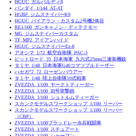
HGUC_ガルバルディβ
バンダイ_1/144_AT-AT
HGBF_ジムスナイパーK9
HGUC_バイアラン・カスタム2号機2体目
RE1/100_ガンキャノン・ディテクター
MG_ジムスナイパーカスタム
TF_MP2_アイアンハイド
HGUC_ジムスナイパーEz-8
アオシマ_1/72_航空自衛隊_PAC-3
ピットロード_35_日本海軍_九六式25mm三連装機銃
タミヤ_1/48_日本海軍G40コマツブルドーザー
ハセガワ_72_ローゼンバウアー
タミヤ_1/48_陸上自衛隊10式戦車
ZVEZDA_1/100_ヤークトティーガー
ZVEZDA_1/100_III号突撃砲
ZVEZDA_1/100_シュトルムティーガー
スカンクモデルスワークショップ_1/100_リーパー
スカンクモデルスワークショップ_1/100_リーパー
（CBP）
ZVEZDA_1/100ブラッドレー歩兵戦闘車
ZVEZDA_1/100_スチュアート
ZVEZDA_1/100_シャーマン