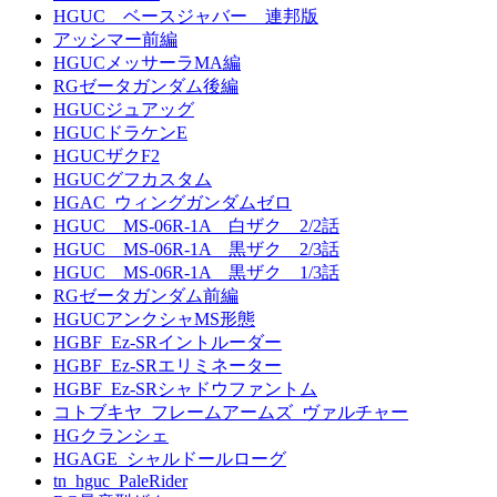
HGUC ベースジャバー 連邦版
アッシマー前編
HGUCメッサーラMA編
RGゼータガンダム後編
HGUCジュアッグ
HGUCドラケンE
HGUCザクF2
HGUCグフカスタム
HGAC_ウィングガンダムゼロ
HGUC MS-06R-1A 白ザク 2/2話
HGUC MS-06R-1A 黒ザク 2/3話
HGUC MS-06R-1A 黒ザク 1/3話
RGゼータガンダム前編
HGUCアンクシャMS形態
HGBF_Ez-SRイントルーダー
HGBF_Ez-SRエリミネーター
HGBF_Ez-SRシャドウファントム
コトブキヤ_フレームアームズ_ヴァルチャー
HGクランシェ
HGAGE_シャルドールローグ
tn_hguc_PaleRider