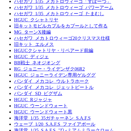
ハセガワ_1/35_メカトロウィーゴ「すぽーつ」
ハセガワ_1/35_メカトロウィーゴ_パワーアーム
ハセガワ_1/35_メカトロウィーゴ_たまむし
HGUC_クシャトリヤ
旧キットモビルカプルをカプールとして作る
MG_ターンX後編
ハセガワ_メカトロウィーゴ20クリスマス仕様
旧キット_エルメス
HGUCクシャトリヤ・リペアード前編
HGUC_ディジェ
BB戦士_ネオジオング
RG_ジョニー・ライデンザク06R2
HGUC_ジョニーライデン専用ゲルググ
バンダイ_メカコレ_ウルトラホーク
バンダイ_メカコレ_ジェットビートル
バンダイ_SD_ビグザム
HGUC_Rジャジャ
HGUC_ウーンドウォート
HGUC_ウーンドウォート黒
海洋堂_1/35_35ガチャーネン_S.A.F.S
ウェーブ_1/20_S.A.F.S_ファイアボール
海洋堂_1/35_S.A.F.S_プレミアムミラークローム