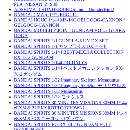
PLA_NISSAN_Z_S30
AOSHIMA_THUNDERBIRDS_mini_ThunderBird2
BANDAI (IMAI)_1/72_REGULT
BANDAI HGUC 1/144 MS-14C GELGOOG-CANNON /
GELGOOG-CANNON
BANDAI MOBILITY JOINT GUNDAM VOL.2 GEARA
DOGA
BANDAI SPIRITS 1/1 GUNPLA-KUN DX SET
BANDAI SPIRITS 1/1 ガンプラくんDXセット
BANDAI SPIRITS 1/144 BEST MECHA COLLECTION
RX-78-2 GUNDAM
BANDAI SPIRITS 1/144 DO-DAI YS
BANDAI SPIRITS 1/144 ベストメカコレクション RX-
78-2 ガンダム
BANDAI SPIRITS 1/32 Imaginary Skeleton Mosasaurus
BANDAI SPIRITS 1/32 Imaginary Skeleton モササウルス
BANDAI SPIRITS 1/32 Mosasaurus
BANDAI SPIRITS 1/32 モサウルス
BANDAI SPIRITS 30 MINUTES MISSIONS 30MM 1/144
eEXM-9 BUSKYROTTO[BROWN]
BANDAI SPIRITS 30 MINUTES MISSIONS 30MM 1/144
eEXM-9 バスキーロット[ブラウン]
BANDAI SPIRITS EG RX-78-2 GUNDAM FULL
WEAPON SET