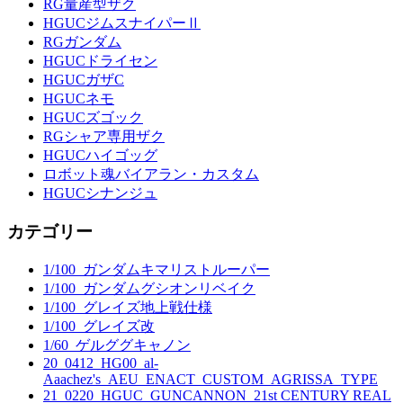
RG量産型ザク
HGUCジムスナイパーⅡ
RGガンダム
HGUCドライセン
HGUCガザC
HGUCネモ
HGUCズゴック
RGシャア専用ザク
HGUCハイゴッグ
ロボット魂バイアラン・カスタム
HGUCシナンジュ
カテゴリー
1/100_ガンダムキマリストルーパー
1/100_ガンダムグシオンリベイク
1/100_グレイズ地上戦仕様
1/100_グレイズ改
1/60_ゲルググキャノン
20_0412_HG00_al-
Aaachez's_AEU_ENACT_CUSTOM_AGRISSA_TYPE
21_0220_HGUC_GUNCANNON_21st CENTURY REAL