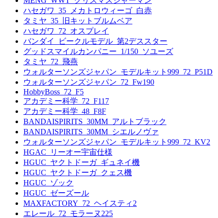
MENG_WWT_クリスマスシャーマン
ハセガワ_35_メカトロウィーゴ_白赤
タミヤ_35_旧キットブルムベア
ハセガワ_72_オスプレイ
バンダイ_ビークルモデル_第2デススター
グッドスマイルカンパニー_1/150_ソユーズ
タミヤ_72_飛燕
ウォルターソンズジャパン_モデルキット999_72_P51D
ウォルターソンズジャパン_72_Fw190
HobbyBoss_72_F5
アカデミー科学_72_F117
アカデミー科学_48_F8F
BANDAISPIRITS_30MM_アルトブラック
BANDAISPIRITS_30MM_シエルノヴァ
ウォルターソンズジャパン_モデルキット999_72_KV2
HGAC_リーオー宇宙仕様
HGUC_ヤクトドーガ_ギュネイ機
HGUC_ヤクトドーガ_クェス機
HGUC_ゾック
HGUC_ゼーズール
MAXFACTORY_72_ヘイスティ2
エレール_72_モラーヌ225