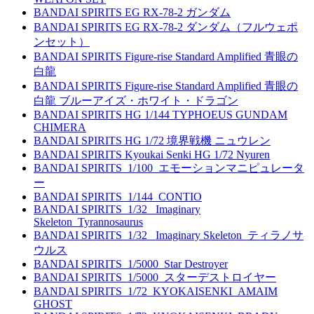
BANDAI SPIRITS EG RX-78-2 ガンダム
BANDAI SPIRITS EG RX-78-2 ダンダム（フルウェポ
ンセット）
BANDAI SPIRITS Figure-rise Standard Amplified 青眼の
白龍
BANDAI SPIRITS Figure-rise Standard Amplified 青眼の
白龍 ブルーアイズ・ホワイト・ドラゴン
BANDAI SPIRITS HG 1/144 TYPHOEUS GUNDAM
CHIMERA
BANDAI SPIRITS HG 1/72 境界戦機 ニュウレン
BANDAI SPIRITS Kyoukai Senki HG 1/72 Nyuren
BANDAI SPIRITS_1/100_エモーションマニピュレータ
ー
BANDAI SPIRITS_1/144_CONTIO
BANDAI SPIRITS_1/32_ Imaginary
Skeleton_Tyrannosaurus
BANDAI SPIRITS_1/32_ Imaginary Skeleton_ティラノサ
ウルス
BANDAI SPIRITS_1/5000_Star Destroyer
BANDAI SPIRITS_1/5000_スターデストロイヤー
BANDAI SPIRITS_1/72_KYOKAISENKI_AMAIM
GHOST