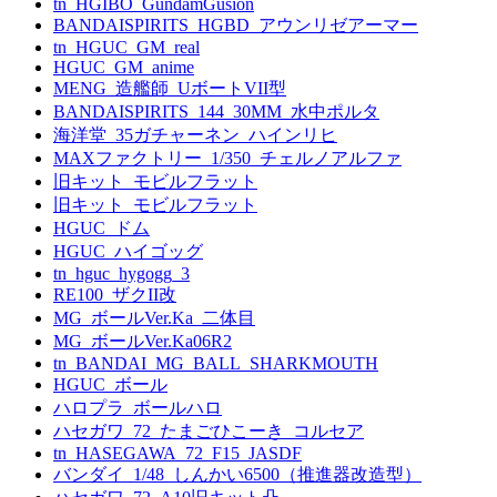
tn_HGIBO_GundamGusion
BANDAISPIRITS_HGBD_アウンリゼアーマー
tn_HGUC_GM_real
HGUC_GM_anime
MENG_造艦師_UボートVII型
BANDAISPIRITS_144_30MM_水中ポルタ
海洋堂_35ガチャーネン_ハインリヒ
MAXファクトリー_1/350_チェルノアルファ
旧キット_モビルフラット
旧キット_モビルフラット
HGUC_ドム
HGUC_ハイゴッグ
tn_hguc_hygogg_3
RE100_ザクII改
MG_ボールVer.Ka_二体目
MG_ボールVer.Ka06R2
tn_BANDAI_MG_BALL_SHARKMOUTH
HGUC_ボール
ハロプラ_ボールハロ
ハセガワ_72_たまごひこーき_コルセア
tn_HASEGAWA_72_F15_JASDF
バンダイ_1/48_しんかい6500（推進器改造型）