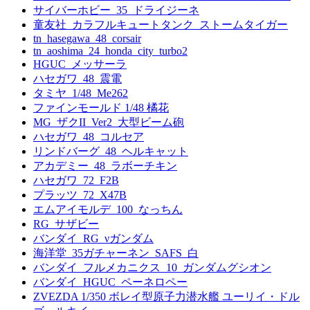
サイバーホビー_35_ドライジーネ
童友社_カラフルキュートタンク_ストームタイガー
tn_hasegawa_48_corsair
tn_aoshima_24_honda_city_turbo2
HGUC_メッサーラ
ハセガワ_48_震電
タミヤ_1/48_Me262
ファインモールド 1/48 橘花
MG_ザクII_Ver2_大型ビーム砲
ハセガワ_48_コルセア
リンドバーグ_48_ヘルキャット
アカデミー_48_ラボーチキン
ハセガワ_72_F2B
プラッツ_72_X47B
エムアイモルデ_100_なっちん
RG_サザビー
バンダイ_RG_νガンダム
海洋堂_35ガチャーネン_SAFS_白
バンダイ_フルメカニクス_10_ガンダムグシオン
バンダイ_HGUC_ペーネロペー
ZVEZDA 1/350 ボレイ型原子力潜水艦 ユーリイ・ドル