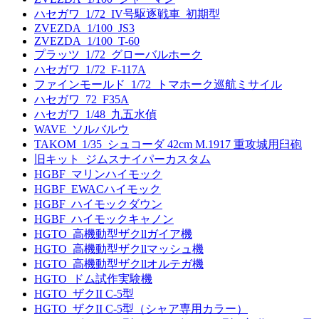
ハセガワ_1/72_IV号駆逐戦車_初期型
ZVEZDA_1/100_JS3
ZVEZDA_1/100_T-60
プラッツ_1/72_グローバルホーク
ハセガワ_1/72_F-117A
ファインモールド_1/72_トマホーク巡航ミサイル
ハセガワ_72_F35A
ハセガワ_1/48_九五水偵
WAVE_ソルバルウ
TAKOM_1/35_シュコーダ 42cm M.1917 重攻城用臼砲
旧キット_ジムスナイパーカスタム
HGBF_マリンハイモック
HGBF_EWACハイモック
HGBF_ハイモックダウン
HGBF_ハイモックキャノン
HGTO_高機動型ザクllガイア機
HGTO_高機動型ザクllマッシュ機
HGTO_高機動型ザクllオルテガ機
HGTO_ドム試作実験機
HGTO_ザクII C-5型
HGTO_ザクII C-5型（シャア専用カラー）