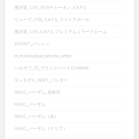
海洋堂_1/35_35ガチャーネン_S.A.F.S
ウェーブ_1/20_S.A.F.S_ファイアボール
海洋堂_1/35_S.A.F.S_プレミアムミラークローム
SDEXST_バンシィ
tn_kotobukiya_tamotu_white
ハセガワ_72_ブラックバードICHIBAN
モンモデル_WWT_パンター
HGUC_バーザム_四体目
HGUC_バーザム
HGUC_バーザム（赤）
HGUC_バーザム（クリア）