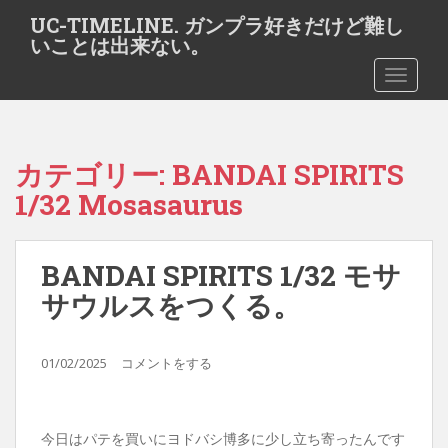
S
UC-TIMELINE. ガンプラ好きだけど難し
k
いことは出来ない。
i
TOGGLE
p
t
o
m
カテゴリー:
BANDAI SPIRITS
a
i
1/32 Mosasaurus
n
c
o
BANDAI SPIRITS 1/32 モサ
n
サウルスをつくる。
t
e
n
01/02/2025
コメントをする
t
今日はパテを買いにヨドバシ博多に少し立ち寄ったんです