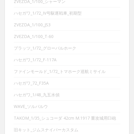
ZVEZDA_1/100_シャーマン
ハセガワ_1/72_IV号駆逐戦車_初期型
ZVEZDA_1/100_JS3
ZVEZDA_1/100_T-60
プラッツ_1/72_グローバルホーク
ハセガワ_1/72_F-117A
ファインモールド_1/72_トマホーク巡航ミサイル
ハセガワ_72_F35A
ハセガワ_1/48_九五水偵
WAVE_ソルバルウ
TAKOM_1/35_シュコーダ 42cm M.1917 重攻城用臼砲
旧キット_ジムスナイパーカスタム