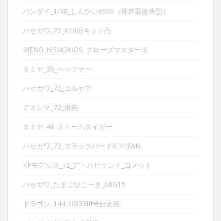
バンダイ_1/48_しんかい6500（推進器改造型）
ハセガワ_72_A10旧キット凸
MENG_MENGKIDS_グローブマスターⅢ
タミヤ_35_ヘッツァー
ハセガワ_72_コルセア
アオシマ_72_飛燕
タミヤ_48_ストームタイガー
ハセガワ_72_ブラックバードICHIBAN
KPモデルズ_72_デ・ハビランド_コメット
ハセガワ_たまごひこーき_MiG15
ドラゴン_144_sIG33III号自走砲