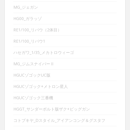
MG_ジェガン
HG00_ガラッゾ
RE1/100_リバウ（2体目）
RE1/100_リバウ1
ハセガワ_1/35_メカトロウィーゴ
MG_ジムスナイパーⅡ
HGUCゾゴックUC版
HGUCゾゴック+メトロン星人
HGUCゾゴック三番機
HGGT_サンダーボルト版ザク+ビッグガン
コトブキヤ_Dスタイル_アイアンコング＆グスタフ