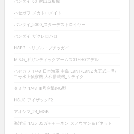
バンダイ_60_射出成形機
ハセガワ_メカトロメイト
バンダイ_5000_スターデストロイヤー
バンダイ_ザクレロハロ
HGPG_トリプル・プチッガイ
M.S.G_ギガンティックアームズ01+HGアデル
ハセガワ_1/48_日本海軍 中島 E8N1/E8N2 九五式一号/
二号水上偵察機 大和搭載機_リテイク
タミヤ_1/48_III号突撃砲G型
HGUC_アイザックF2
アオシマ_24_MGB
海洋堂_1/35_35ガチャーネン_スノウマン＆ビネット