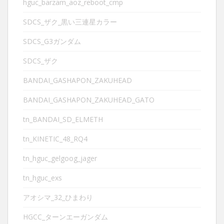
hguc_barzam_aoz_reboot_cmp
SDCS_ザク_黒い三連星カラー
SDCS_G3ガンダム
SDCS_ザク
BANDAI_GASHAPON_ZAKUHEAD
BANDAI_GASHAPON_ZAKUHEAD_GATO
tn_BANDAI_SD_ELMETH
tn_KINETIC_48_RQ4
tn_hguc_gelgoog_jager
tn_hguc_exs
アオシマ_32_ひまわり
HGCC_ターンエーガンダム