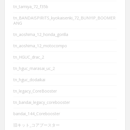
tn_tamiya_72_f35b
tn_BANDAISPIRITS_kyokaisenki_72_BUNYIP_BOOMER
ANG
tn_aoshima_12_honda_gorilla
tn_aoshima_12_motocompo
tn_HGUC_drac_2
tn_hguc_marasai_uc_2
tn_hguc_dodaikai
tn_legacy_CoreBooster
tn_bandai_legacy_corebooster
bandai_144_Corebooster
旧キット_コアブースター