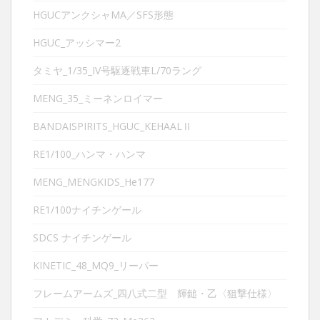
HGUCアンクシャMA／SFS形態
HGUC_アッシマー2
タミヤ_1/35_IV号駆逐戦車L/70ラング
MENG_35_ミーネンロイマー
BANDAISPIRITS_HGUC_KEHAALⅡ
RE1/100_ハンマ・ハンマ
MENG_MENGKIDS_He177
RE1/100ナイチンゲール
SDCS ナイチンゲール
KINETIC_48_MQ9_リーパー
フレームアームズ_四八式二型 輝鎚・乙〈狙撃仕様〉