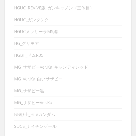
HGUC_REVIVE版_ガンキャノン（三体目）
HGUC_ガンタンク
HGUCメッサーラMS編
HG_グリモア
HGBF_ドムR35
MG_サザビーVer.Ka_キャンディレッド
MG_Ver.Ka_白いサザビー
MG_サザビー黒
MG_サザビーVer.Ka
BB戦士_Hi-νガンダム
SDCS_ナイチンゲール