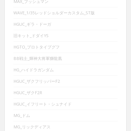
MAX_ブッシュマン
WAVE_1/35レッドショルダーカスタム_ST版
HGUC_ギラ・ドーガ
旧キット_ドダイYS
HGTO_プロトタイプグフ
BB戦士_輝神大将軍獅龍凰
HG_ハイドラガンダム
HGUC_ザクフリッパーF2
HGUC_ザクF2R
HGUC_イフリート・シュナイド
MG_ドム
MG_リックディアス