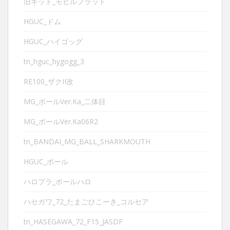
旧キット_モビルフラット
HGUC_ドム
HGUC_ハイゴッグ
tn_hguc_hygogg_3
RE100_ザクII改
MG_ボールVer.Ka_二体目
MG_ボールVer.Ka06R2
tn_BANDAI_MG_BALL_SHARKMOUTH
HGUC_ボール
ハロプラ_ボールハロ
ハセガワ_72_たまごひこーき_コルセア
tn_HASEGAWA_72_F15_JASDF