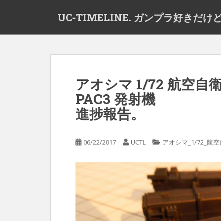
S
UC-TIMELINE. ガンプラ好き
k
i
p
t
o
m
アオシマ 1/72 航空
a
PAC3 発射機
i
n
進捗報告。
c
o
n
06/22/2017
UCTL
アオシマ_1/72_航
t
e
n
t