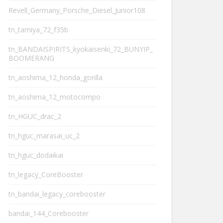
Revell_Germany_Porsche_Diesel_Junior108
tn_tamiya_72_f35b
tn_BANDAISPIRITS_kyokaisenki_72_BUNYIP_
BOOMERANG
tn_aoshima_12_honda_gorilla
tn_aoshima_12_motocompo
tn_HGUC_drac_2
tn_hguc_marasai_uc_2
tn_hguc_dodaikai
tn_legacy_CoreBooster
tn_bandai_legacy_corebooster
bandai_144_Corebooster