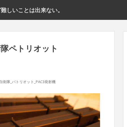
だけど難しいことは出来ない。
自衛隊ペトリオット
空自衛隊_パトリオット_PAC3発射機