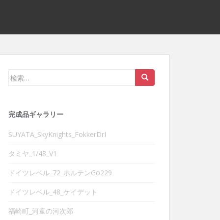
検
索:
完成品ギャラリー
SUYATA_SkyKnights_FokkerDrI
タミヤ_1/48_V1
ドイツレベル_72_ホルテンGo229
ドイツレベル_48_ケイデット
福崎町_河童の河次郎