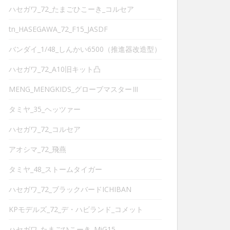
ハセガワ_72_たまごひこーき_コルセア
tn_HASEGAWA_72_F15_JASDF
バンダイ_1/48_しんかい6500（推進器改造型）
ハセガワ_72_A10旧キット凸
MENG_MENGKIDS_グローブマスターⅢ
タミヤ_35_ヘッツァー
ハセガワ_72_コルセア
アオシマ_72_飛燕
タミヤ_48_ストームタイガー
ハセガワ_72_ブラックバードICHIBAN
KPモデルズ_72_デ・ハビランド_コメット
ハセガワ_たまごひこーき_MiG15