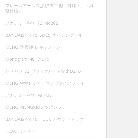
フレームアームズ_四八式二型 輝鎚・乙〈狙
撃仕様〉
アカデミー科学_72_Me262
BANDAISPIRITS_SDCS_ナイチンゲール
MENG_造艦師_レキシントン
Monogram_48_MiG15
ハセガワ_72_ブラックバードwithD21B
MENG_WWT_シャーマンファイアフライ
アカデミー科学_48_P38
MENG_MENGKIDS_ツポレフ
BANDAISPIRITS_HGUC_バウンドドック
HGAC_リーオー