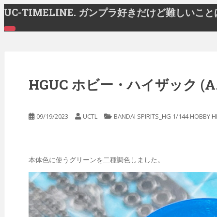
S
UC-TIMELINE. ガンプラ好きだけど難しいこ
k
i
T
O
p
G
G
t
L
o
E
N
m
A
HGUC ホビー・ハイザック (A.
a
V
I
i
G
A
n
T
09/19/2023
UCTL
BANDAI SPIRITS_HG 1/144 HOBBY HI
c
I
O
o
N
n
t
本体色に使うグリーンを二種調色しました。
e
n
t