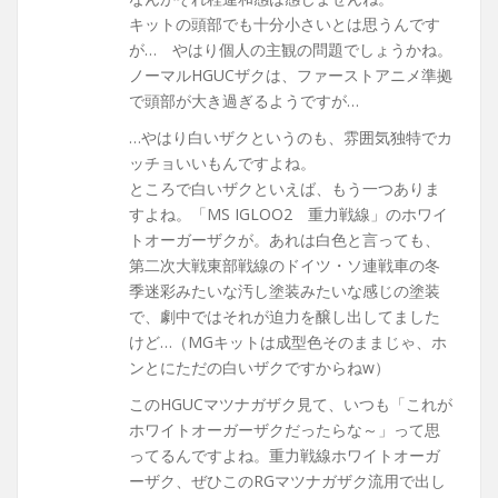
キットの頭部でも十分小さいとは思うんです
が… やはり個人の主観の問題でしょうかね。
ノーマルHGUCザクは、ファーストアニメ準拠
で頭部が大き過ぎるようですが…
…やはり白いザクというのも、雰囲気独特でカ
ッチョいいもんですよね。
ところで白いザクといえば、もう一つありま
すよね。「MS IGLOO2 重力戦線」のホワイ
トオーガーザクが。あれは白色と言っても、
第二次大戦東部戦線のドイツ・ソ連戦車の冬
季迷彩みたいな汚し塗装みたいな感じの塗装
で、劇中ではそれが迫力を醸し出してました
けど…（MGキットは成型色そのままじゃ、ホ
ンとにただの白いザクですからねw）
このHGUCマツナガザク見て、いつも「これが
ホワイトオーガーザクだったらな～」って思
ってるんですよね。重力戦線ホワイトオーガ
ーザク、ぜひこのRGマツナガザク流用で出し