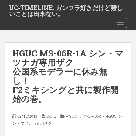
S
UC-TIMELINE. ガンプラ好きだけど難し
k
いことは出来ない。
i
TOGGLE
p
t
o
m
HGUC MS-06R-1A シン・マ
a
i
ツナガ専用ザク
n
公国系モデラーに休み無
c
し！
o
n
F2ミキシングと共に製作開
t
始の巻。
e
n
t
・
03/16/2013
UCTL
HGUC_ザクF2 + 06R
HGUC_シ
ン・マツナガ専用ザク