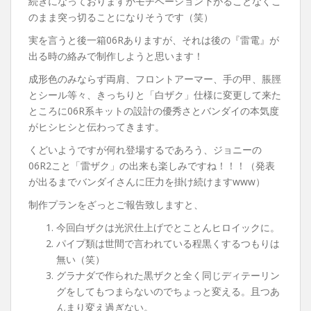
続きになっておりますがモチベーション下がることなくこ
のまま突っ切ることになりそうです（笑）
実を言うと後一箱06Rありますが、それは後の『雷電』が
出る時の絡みで制作しようと思います！
成形色のみならず両肩、フロントアーマー、手の甲、脹脛
とシール等々、きっちりと「白ザク」仕様に変更して来た
ところに06R系キットの設計の優秀さとバンダイの本気度
がヒシヒシと伝わってきます。
くどいようですが何れ登場するであろう、ジョニーの
06R2こと「雷ザク」の出来も楽しみですね！！！（発表
が出るまでバンダイさんに圧力を掛け続けますwww）
制作プランをざっとご報告致しますと、
今回白ザクは光沢仕上げでとことんヒロイックに。
パイプ類は世間で言われている程黒くするつもりは
無い（笑）
グラナダで作られた黒ザクと全く同じディテーリン
グをしてもつまらないのでちょっと変える。且つあ
んまり変え過ぎない。