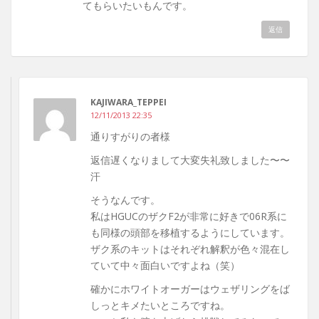
てもらいたいもんです。
返信
KAJIWARA_TEPPEI
12/11/2013 22:35
通りすがりの者様
返信遅くなりまして大変失礼致しました〜〜
汗
そうなんです。
私はHGUCのザクF2が非常に好きで06R系に
も同様の頭部を移植するようにしています。
ザク系のキットはそれぞれ解釈が色々混在し
ていて中々面白いですよね（笑）
確かにホワイトオーガーはウェザリングをば
しっとキメたいところですね。