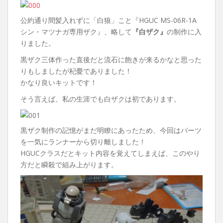
公約通り間髪入れずに「白狼」こと『HGUC MS-06R-1A
シン・マツナガ専用ザク』、略して
『白ザク』
の制作に入
りました。
黒ザク三体作った直後だと流石に飽きが来るかなと思った
りもしましたが杞憂でありました！
かなり良いキットです！
そう言えば、私の生涯でも白ザクは初であります。
黒ザク制作の記憶がまだ明瞭にあったため、今回はパーツ
を一気にランナーから切り離しました！
HGUCクラスだとキット内容を覚えてしまえば、このやり
方だと瞬殺で組み上がります。