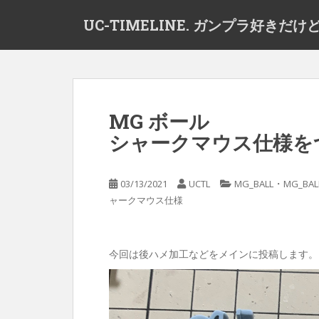
S
UC-TIMELINE. ガンプラ好き
k
i
p
t
o
m
MG ボール
a
シャークマウス仕様を
i
n
c
・
03/13/2021
UCTL
MG_BALL
MG_BAL
o
ャークマウス仕様
n
t
e
n
今回は後ハメ加工などをメインに投稿します。
t