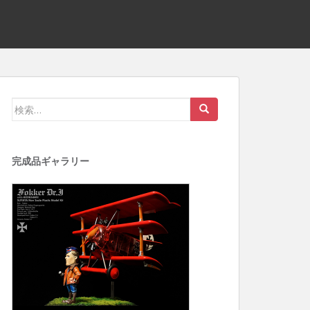
検
索:
完成品ギャラリー