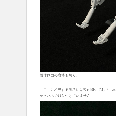
機体側面の窓枠も然り。
「目」に相当する箇所には穴が開いており、本
かったので取り付けていません。