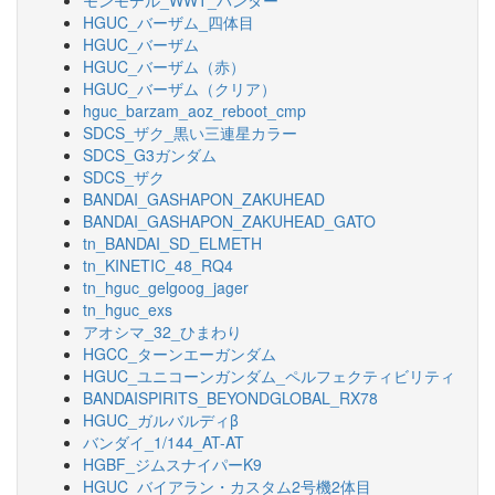
モンモデル_WWT_パンター
HGUC_バーザム_四体目
HGUC_バーザム
HGUC_バーザム（赤）
HGUC_バーザム（クリア）
hguc_barzam_aoz_reboot_cmp
SDCS_ザク_黒い三連星カラー
SDCS_G3ガンダム
SDCS_ザク
BANDAI_GASHAPON_ZAKUHEAD
BANDAI_GASHAPON_ZAKUHEAD_GATO
tn_BANDAI_SD_ELMETH
tn_KINETIC_48_RQ4
tn_hguc_gelgoog_jager
tn_hguc_exs
アオシマ_32_ひまわり
HGCC_ターンエーガンダム
HGUC_ユニコーンガンダム_ペルフェクティビリティ
BANDAISPIRITS_BEYONDGLOBAL_RX78
HGUC_ガルバルディβ
バンダイ_1/144_AT-AT
HGBF_ジムスナイパーK9
HGUC_バイアラン・カスタム2号機2体目