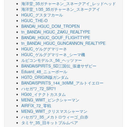
海洋堂_35ガチャーネン_スネークアイ_レッドヘッド
海洋堂_1/35_35ガチャーネン_スネークアイ
HGUC_グスタフカール
HGUC_THE-O
BANDAI_HGUC_DOM_TROPEN
tn_BANDAI_HGUC_ZAKU_REALTYPE
BANDAI_HGUC_GOUF_FLIGHTTYPE
tn_BANDAI_HGUC_GUNCANNON_REALTYPE
HGUC_ゲルググマリーネ
HGUC_ゲルググマリーネ_シーマ機
ルビコンモデルス_56_ヘッツァー
BANDAISPIRITS_SD三国伝_張遼サザビー
Eduard_48_ニューポール
HGTO_ORIGIN版ガンダム
BANDAISPIRITS_144_30MM_アルトイエロー
ハセガワ_72_SR71
HG00_イナクトカスタム
MENG_WWT_ピンクシャーマン
AIRFIX_72_零戦
MENG_WWT_クリスマスシャーマン
ハセガワ_35_メカトロウィーゴ_白赤
タミヤ_35_旧キットブルムベア