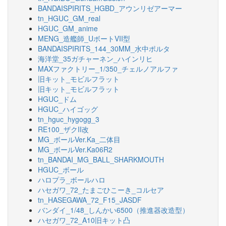
BANDAISPIRITS_HGBD_アウンリゼアーマー
tn_HGUC_GM_real
HGUC_GM_anime
MENG_造艦師_UボートVII型
BANDAISPIRITS_144_30MM_水中ポルタ
海洋堂_35ガチャーネン_ハインリヒ
MAXファクトリー_1/350_チェルノアルファ
旧キット_モビルフラット
旧キット_モビルフラット
HGUC_ドム
HGUC_ハイゴッグ
tn_hguc_hygogg_3
RE100_ザクII改
MG_ボールVer.Ka_二体目
MG_ボールVer.Ka06R2
tn_BANDAI_MG_BALL_SHARKMOUTH
HGUC_ボール
ハロプラ_ボールハロ
ハセガワ_72_たまごひこーき_コルセア
tn_HASEGAWA_72_F15_JASDF
バンダイ_1/48_しんかい6500（推進器改造型）
ハセガワ_72_A10旧キット凸