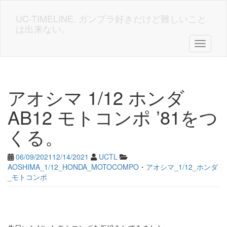
Skip
to
UC-TIMELINE. ガンプラ好きだけど難しいこと
main
は出来ない。
content
Toggle n
アオシマ 1/12 ホンダ
AB12 モトコンポ ’81をつ
くる。
06/09/2021
12/14/2021
UCTL
AOSHIMA_1/12_HONDA_MOTOCOMPO
・
アオシマ_1/12_ホンダ
_モトコンポ