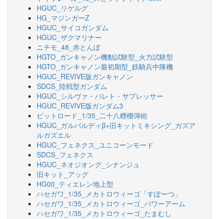
HGUC_リゲルグ
HG_マジンガーZ
HGUC_サイコガンダム
HGUC_ザクマリナー
ニチモ_48_赤とんぼ
HGTO_ガンキャノン機動試験型_火力試験型
HGTO_ガンキャノン最初期型_鉄騎兵中隊機
HGUC_REVIVE版ガンキャノン
SDCS_陸戦型ガンダム
HGUC_シルヴァ・バレト・サプレッサー
HGUC_REVIVE版ガンダム3
ピットロード_1/35_二十八糎榴弾砲
HGUC_ガルバルディβ+旧キットミキシング_ガズア
ルガズエル
HGUC_フェネクス_ユニコーンモード
SDCS_フェネクス
HGUC_ネオジオング_シナンジュ
旧キット_アッグ
HG00_ティエレン地上型
ハセガワ_1/35_メカトロウィーゴ「すぽーつ」
ハセガワ_1/35_メカトロウィーゴ_パワーアーム
ハセガワ_1/35_メカトロウィーゴ_たまむし