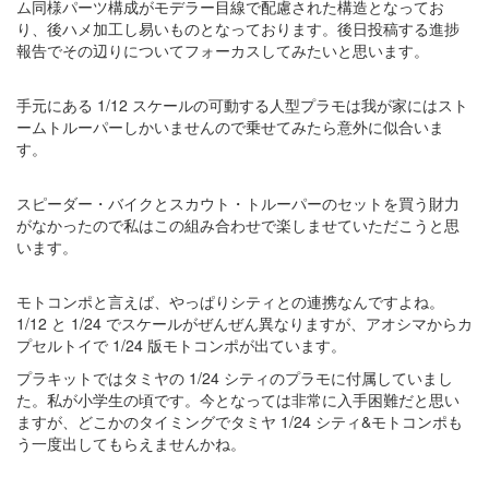
ム同様パーツ構成がモデラー目線で配慮された構造となってお
り、後ハメ加工し易いものとなっております。後日投稿する進捗
報告でその辺りについてフォーカスしてみたいと思います。
手元にある 1/12 スケールの可動する人型プラモは我が家にはスト
ームトルーパーしかいませんので乗せてみたら意外に似合いま
す。
スピーダー・バイクとスカウト・トルーパーのセットを買う財力
がなかったので私はこの組み合わせで楽しませていただこうと思
います。
モトコンポと言えば、やっぱりシティとの連携なんですよね。
1/12 と 1/24 でスケールがぜんぜん異なりますが、アオシマからカ
プセルトイで 1/24 版モトコンポが出ています。
プラキットではタミヤの 1/24 シティのプラモに付属していまし
た。私が小学生の頃です。今となっては非常に入手困難だと思い
ますが、どこかのタイミングでタミヤ 1/24 シティ&モトコンポも
う一度出してもらえませんかね。