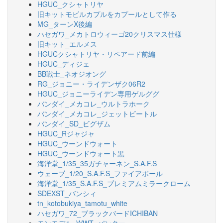
HGUC_クシャトリヤ
旧キットモビルカプルをカプールとして作る
MG_ターンX後編
ハセガワ_メカトロウィーゴ20クリスマス仕様
旧キット_エルメス
HGUCクシャトリヤ・リペアード前編
HGUC_ディジェ
BB戦士_ネオジオング
RG_ジョニー・ライデンザク06R2
HGUC_ジョニーライデン専用ゲルググ
バンダイ_メカコレ_ウルトラホーク
バンダイ_メカコレ_ジェットビートル
バンダイ_SD_ビグザム
HGUC_Rジャジャ
HGUC_ウーンドウォート
HGUC_ウーンドウォート黒
海洋堂_1/35_35ガチャーネン_S.A.F.S
ウェーブ_1/20_S.A.F.S_ファイアボール
海洋堂_1/35_S.A.F.S_プレミアムミラークローム
SDEXST_バンシィ
tn_kotobukiya_tamotu_white
ハセガワ_72_ブラックバードICHIBAN