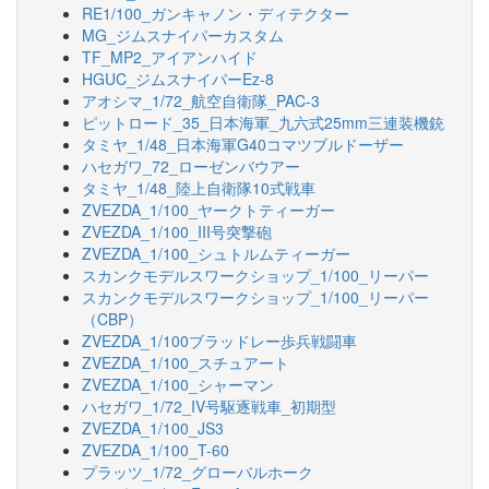
RE1/100_ガンキャノン・ディテクター
MG_ジムスナイパーカスタム
TF_MP2_アイアンハイド
HGUC_ジムスナイパーEz-8
アオシマ_1/72_航空自衛隊_PAC-3
ピットロード_35_日本海軍_九六式25mm三連装機銃
タミヤ_1/48_日本海軍G40コマツブルドーザー
ハセガワ_72_ローゼンバウアー
タミヤ_1/48_陸上自衛隊10式戦車
ZVEZDA_1/100_ヤークトティーガー
ZVEZDA_1/100_III号突撃砲
ZVEZDA_1/100_シュトルムティーガー
スカンクモデルスワークショップ_1/100_リーパー
スカンクモデルスワークショップ_1/100_リーパー
（CBP）
ZVEZDA_1/100ブラッドレー歩兵戦闘車
ZVEZDA_1/100_スチュアート
ZVEZDA_1/100_シャーマン
ハセガワ_1/72_IV号駆逐戦車_初期型
ZVEZDA_1/100_JS3
ZVEZDA_1/100_T-60
プラッツ_1/72_グローバルホーク