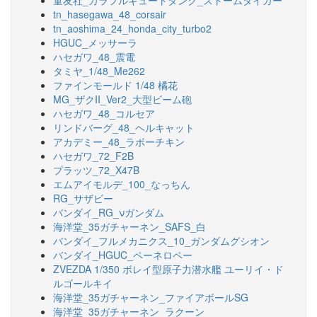
童友社_カラフルキュートタンク_ストームタイガー
tn_hasegawa_48_corsair
tn_aoshima_24_honda_city_turbo2
HGUC_メッサーラ
ハセガワ_48_震電
タミヤ_1/48_Me262
ファインモールド 1/48 橘花
MG_ザクII_Ver2_大型ビーム砲
ハセガワ_48_コルセア
リンドバーグ_48_ヘルキャット
アカデミー_48_ラボーチキン
ハセガワ_72_F2B
プラッツ_72_X47B
エムアイモルデ_100_なっちん
RG_サザビー
バンダイ_RG_νガンダム
海洋堂_35ガチャーネン_SAFS_白
バンダイ_フルメカニクス_10_ガンダムグシオン
バンダイ_HGUC_ペーネロペー
ZVEZDA 1/350 ボレイ型原子力潜水艦 ユーリイ・ド
ルゴールキイ
海洋堂_35ガチャーネン_ファイアボールSG
海洋堂_35ガチャーネン_ラクーン