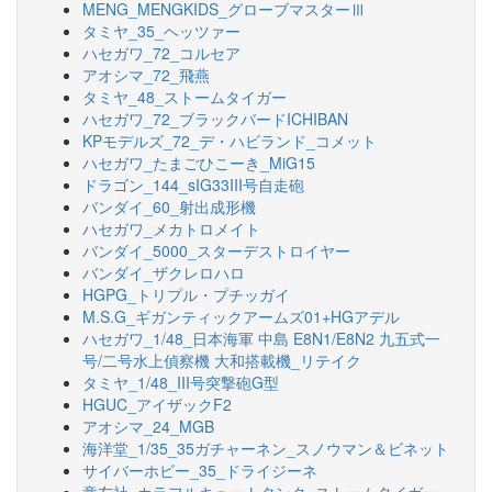
MENG_MENGKIDS_グローブマスターⅢ
タミヤ_35_ヘッツァー
ハセガワ_72_コルセア
アオシマ_72_飛燕
タミヤ_48_ストームタイガー
ハセガワ_72_ブラックバードICHIBAN
KPモデルズ_72_デ・ハビランド_コメット
ハセガワ_たまごひこーき_MiG15
ドラゴン_144_sIG33III号自走砲
バンダイ_60_射出成形機
ハセガワ_メカトロメイト
バンダイ_5000_スターデストロイヤー
バンダイ_ザクレロハロ
HGPG_トリプル・プチッガイ
M.S.G_ギガンティックアームズ01+HGアデル
ハセガワ_1/48_日本海軍 中島 E8N1/E8N2 九五式一
号/二号水上偵察機 大和搭載機_リテイク
タミヤ_1/48_III号突撃砲G型
HGUC_アイザックF2
アオシマ_24_MGB
海洋堂_1/35_35ガチャーネン_スノウマン＆ビネット
サイバーホビー_35_ドライジーネ