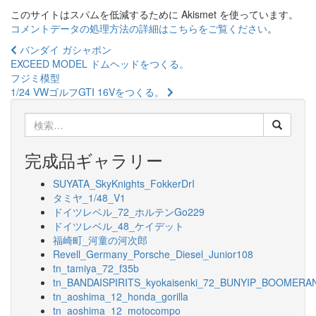
このサイトはスパムを低減するために Akismet を使っています。
コメントデータの処理方法の詳細はこちらをご覧ください
。
投
バンダイ ガシャポン
EXCEED MODEL ドムヘッドをつくる。
稿
フジミ模型
ナ
1/24 VWゴルフGTI 16Vをつくる。
ビ
検
索:
ゲ
完成品ギャラリー
ー
SUYATA_SkyKnights_FokkerDrI
シ
タミヤ_1/48_V1
ョ
ドイツレベル_72_ホルテンGo229
ドイツレベル_48_ケイデット
ン
福崎町_河童の河次郎
Revell_Germany_Porsche_Diesel_Junior108
tn_tamiya_72_f35b
tn_BANDAISPIRITS_kyokaisenki_72_BUNYIP_BOOMERA
tn_aoshima_12_honda_gorilla
tn_aoshima_12_motocompo