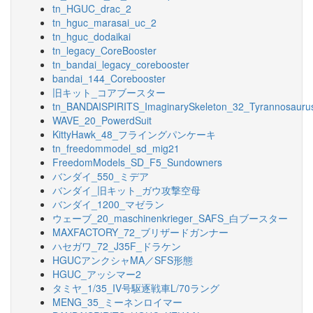
tn_HGUC_drac_2
tn_hguc_marasai_uc_2
tn_hguc_dodaikai
tn_legacy_CoreBooster
tn_bandai_legacy_corebooster
bandai_144_Corebooster
旧キット_コアブースター
tn_BANDAISPIRITS_ImaginarySkeleton_32_Tyrannosauru
WAVE_20_PowerdSuit
KittyHawk_48_フライングパンケーキ
tn_freedommodel_sd_mig21
FreedomModels_SD_F5_Sundowners
バンダイ_550_ミデア
バンダイ_旧キット_ガウ攻撃空母
バンダイ_1200_マゼラン
ウェーブ_20_maschinenkrieger_SAFS_白ブースター
MAXFACTORY_72_ブリザードガンナー
ハセガワ_72_J35F_ドラケン
HGUCアンクシャMA／SFS形態
HGUC_アッシマー2
タミヤ_1/35_IV号駆逐戦車L/70ラング
MENG_35_ミーネンロイマー