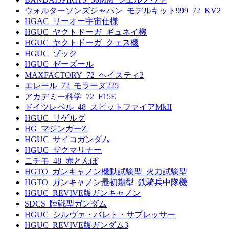
ウォルターソンズジャパン_モデルキット999_72_KV2
HGAC_リーオー宇宙仕様
HGUC_ヤクトドーガ_ギュネイ機
HGUC_ヤクトドーガ_クェス機
HGUC_ゾック
HGUC_ゼーズール
MAXFACTORY_72_ヘイスティ2
エレール_72_モラーヌ225
アカデミー科学_72_F15E
ドイツレベル_48_スピットファイアMkII
HGUC_リゲルグ
HG_マジンガーZ
HGUC_サイコガンダム
HGUC_ザクマリナー
ニチモ_48_赤とんぼ
HGTO_ガンキャノン機動試験型_火力試験型
HGTO_ガンキャノン最初期型_鉄騎兵中隊機
HGUC_REVIVE版ガンキャノン
SDCS_陸戦型ガンダム
HGUC_シルヴァ・バレト・サプレッサー
HGUC_REVIVE版ガンダム3