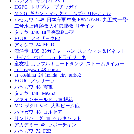
バンダイ_ザクレロハロ
HGPG_トリプル・プチッガイ
M.S.G_ギガンティックアームズ01+HGアデル
ハセガワ_1/48_日本海軍 中島 E8N1/E8N2 九五式一号/
二号水上偵察機 大和搭載機_リテイク
タミヤ_1/48_III号突撃砲G型
HGUC_アイザックF2
アオシマ_24_MGB
海洋堂_1/35_35ガチャーネン_スノウマン＆ビネット
サイバーホビー_35_ドライジーネ
童友社_カラフルキュートタンク_ストームタイガー
tn_hasegawa_48_corsair
tn_aoshima_24_honda_city_turbo2
HGUC_メッサーラ
ハセガワ_48_震電
タミヤ_1/48_Me262
ファインモールド 1/48 橘花
MG_ザクII_Ver2_大型ビーム砲
ハセガワ_48_コルセア
リンドバーグ_48_ヘルキャット
アカデミー_48_ラボーチキン
ハセガワ_72_F2B