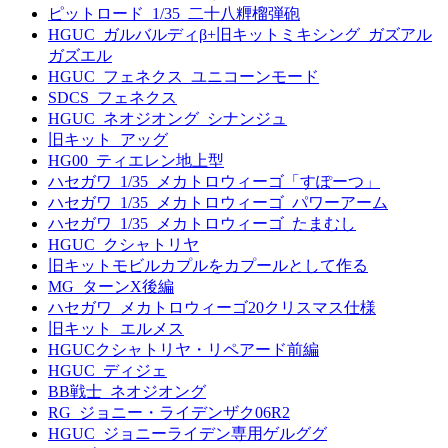
ピットロード_1/35_二十八糎榴弾砲
HGUC_ガルバルディβ+旧キットミキシング_ガズアル
ガズエル
HGUC_フェネクス_ユニコーンモード
SDCS_フェネクス
HGUC_ネオジオング_シナンジュ
旧キット_アッグ
HG00_ティエレン地上型
ハセガワ_1/35_メカトロウィーゴ「すぽーつ」
ハセガワ_1/35_メカトロウィーゴ_パワーアーム
ハセガワ_1/35_メカトロウィーゴ_たまむし
HGUC_クシャトリヤ
旧キットモビルカプルをカプールとして作る
MG_ターンX後編
ハセガワ_メカトロウィーゴ20クリスマス仕様
旧キット_エルメス
HGUCクシャトリヤ・リペアード前編
HGUC_ディジェ
BB戦士_ネオジオング
RG_ジョニー・ライデンザク06R2
HGUC_ジョニーライデン専用ゲルググ