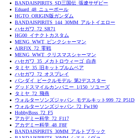
BANDAISPIRITS_SD三国伝_張遼サザビー
Eduard_48_ニューポール
HGTO_ORIGIN版ガンダム
BANDAISPIRITS_144_30MM_アルトイエロー
ハセガワ_72_SR71
HG00_イナクトカスタム
MENG_WWT_ピンクシャーマン
AIRFIX_72_零戦
MENG_WWT_クリスマスシャーマン
ハセガワ_35_メカトロウィーゴ_白赤
タミヤ_35_旧キットブルムベア
ハセガワ_72_オスプレイ
バンダイ_ビークルモデル_第2デススター
グッドスマイルカンパニー_1/150_ソユーズ
タミヤ_72_飛燕
ウォルターソンズジャパン_モデルキット999_72_P51D
ウォルターソンズジャパン_72_Fw190
HobbyBoss_72_F5
アカデミー科学_72_F117
アカデミー科学_48_F8F
BANDAISPIRITS_30MM_アルトブラック
BANDAISPIRITS_30MM_シエルノヴァ