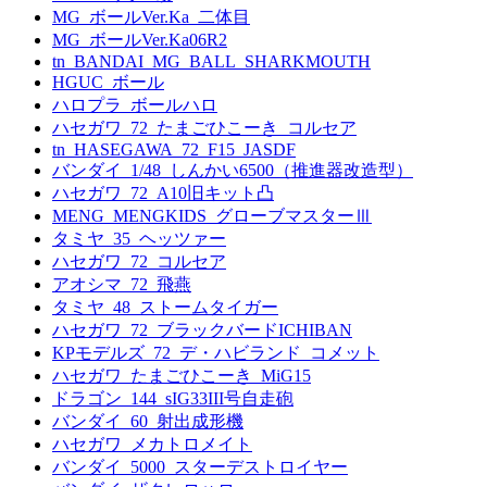
MG_ボールVer.Ka_二体目
MG_ボールVer.Ka06R2
tn_BANDAI_MG_BALL_SHARKMOUTH
HGUC_ボール
ハロプラ_ボールハロ
ハセガワ_72_たまごひこーき_コルセア
tn_HASEGAWA_72_F15_JASDF
バンダイ_1/48_しんかい6500（推進器改造型）
ハセガワ_72_A10旧キット凸
MENG_MENGKIDS_グローブマスターⅢ
タミヤ_35_ヘッツァー
ハセガワ_72_コルセア
アオシマ_72_飛燕
タミヤ_48_ストームタイガー
ハセガワ_72_ブラックバードICHIBAN
KPモデルズ_72_デ・ハビランド_コメット
ハセガワ_たまごひこーき_MiG15
ドラゴン_144_sIG33III号自走砲
バンダイ_60_射出成形機
ハセガワ_メカトロメイト
バンダイ_5000_スターデストロイヤー