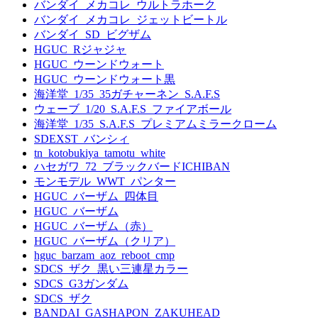
バンダイ_メカコレ_ウルトラホーク
バンダイ_メカコレ_ジェットビートル
バンダイ_SD_ビグザム
HGUC_Rジャジャ
HGUC_ウーンドウォート
HGUC_ウーンドウォート黒
海洋堂_1/35_35ガチャーネン_S.A.F.S
ウェーブ_1/20_S.A.F.S_ファイアボール
海洋堂_1/35_S.A.F.S_プレミアムミラークローム
SDEXST_バンシィ
tn_kotobukiya_tamotu_white
ハセガワ_72_ブラックバードICHIBAN
モンモデル_WWT_パンター
HGUC_バーザム_四体目
HGUC_バーザム
HGUC_バーザム（赤）
HGUC_バーザム（クリア）
hguc_barzam_aoz_reboot_cmp
SDCS_ザク_黒い三連星カラー
SDCS_G3ガンダム
SDCS_ザク
BANDAI_GASHAPON_ZAKUHEAD