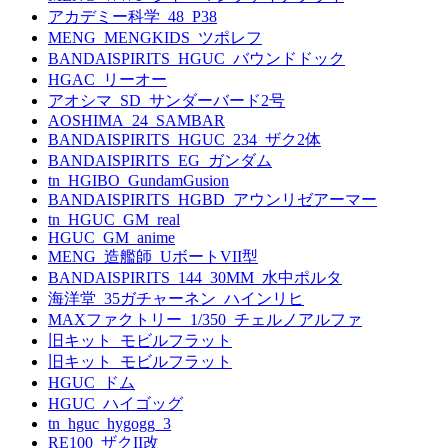
アカデミー科学_48_P38
MENG_MENGKIDS_ツポレフ
BANDAISPIRITS_HGUC_バウンドドック
HGAC_リーオー
アオシマ_SD_サンダーバード2号
AOSHIMA_24_SAMBAR
BANDAISPIRITS_HGUC_234_ザク2体
BANDAISPIRITS_EG_ガンダム
tn_HGIBO_GundamGusion
BANDAISPIRITS_HGBD_アウンリゼアーマー
tn_HGUC_GM_real
HGUC_GM_anime
MENG_造艦師_UボートVII型
BANDAISPIRITS_144_30MM_水中ポルタ
海洋堂_35ガチャーネン_ハインリヒ
MAXファクトリー_1/350_チェルノアルファ
旧キット_モビルフラット
旧キット_モビルフラット
HGUC_ドム
HGUC_ハイゴッグ
tn_hguc_hygogg_3
RE100_ザクII改