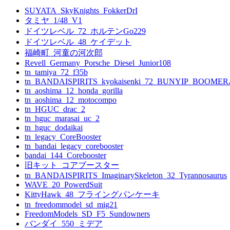
ー
SUYATA_SkyKnights_FokkerDrI
シ
タミヤ_1/48_V1
ョ
ドイツレベル_72_ホルテンGo229
ドイツレベル_48_ケイデット
ン
福崎町_河童の河次郎
Revell_Germany_Porsche_Diesel_Junior108
tn_tamiya_72_f35b
tn_BANDAISPIRITS_kyokaisenki_72_BUNYIP_BOOME
tn_aoshima_12_honda_gorilla
tn_aoshima_12_motocompo
tn_HGUC_drac_2
tn_hguc_marasai_uc_2
tn_hguc_dodaikai
tn_legacy_CoreBooster
tn_bandai_legacy_corebooster
bandai_144_Corebooster
旧キット_コアブースター
tn_BANDAISPIRITS_ImaginarySkeleton_32_Tyrannosaurus
WAVE_20_PowerdSuit
KittyHawk_48_フライングパンケーキ
tn_freedommodel_sd_mig21
FreedomModels_SD_F5_Sundowners
バンダイ_550_ミデア