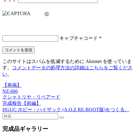
キャプチャコード
*
このサイトはスパムを低減するために Akismet を使っていま
す。
コメントデータの処理方法の詳細はこちらをご覧くださ
い
。
【再掲】
投
NZ-666
稿
クシャトリヤ・リペアード
完成報告【前編】
ナ
HGUC ホビー・ハイザック (A.O.Z RE-BOOT版)をつくる。
ビ
検
索:
ゲ
完成品ギャラリー