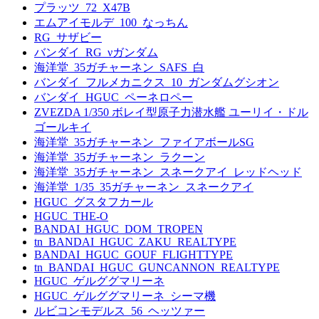
プラッツ_72_X47B
エムアイモルデ_100_なっちん
RG_サザビー
バンダイ_RG_νガンダム
海洋堂_35ガチャーネン_SAFS_白
バンダイ_フルメカニクス_10_ガンダムグシオン
バンダイ_HGUC_ペーネロペー
ZVEZDA 1/350 ボレイ型原子力潜水艦 ユーリイ・ドル
ゴールキイ
海洋堂_35ガチャーネン_ファイアボールSG
海洋堂_35ガチャーネン_ラクーン
海洋堂_35ガチャーネン_スネークアイ_レッドヘッド
海洋堂_1/35_35ガチャーネン_スネークアイ
HGUC_グスタフカール
HGUC_THE-O
BANDAI_HGUC_DOM_TROPEN
tn_BANDAI_HGUC_ZAKU_REALTYPE
BANDAI_HGUC_GOUF_FLIGHTTYPE
tn_BANDAI_HGUC_GUNCANNON_REALTYPE
HGUC_ゲルググマリーネ
HGUC_ゲルググマリーネ_シーマ機
ルビコンモデルス_56_ヘッツァー