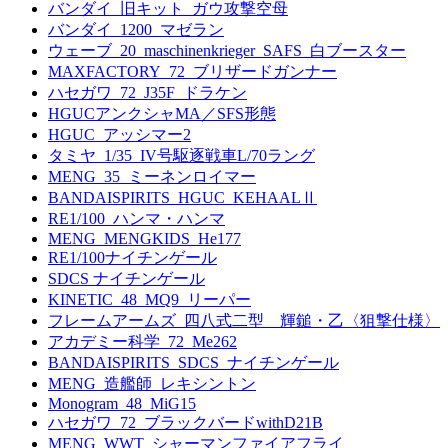
バンダイ_旧キット_ガウ攻撃空母
バンダイ_1200_マゼラン
ウェーブ_20_maschinenkrieger_SAFS_白ブースター
MAXFACTORY_72_ブリザードガンナー
ハセガワ_72_J35F_ドラケン
HGUCアンクシャMA／SFS形態
HGUC_アッシマー2
タミヤ_1/35_IV号駆逐戦車L/70ラング
MENG_35_ミーネンロイマー
BANDAISPIRITS_HGUC_KEHAALⅡ
RE1/100_ハンマ・ハンマ
MENG_MENGKIDS_He177
RE1/100ナイチンゲール
SDCS ナイチンゲール
KINETIC_48_MQ9_リーパー
フレームアームズ_四八式二型 輝鎚・乙〈狙撃仕様〉
アカデミー科学_72_Me262
BANDAISPIRITS_SDCS_ナイチンゲール
MENG_造艦師_レキシントン
Monogram_48_MiG15
ハセガワ_72_ブラックバードwithD21B
MENG_WWT_シャーマンファイアフライ