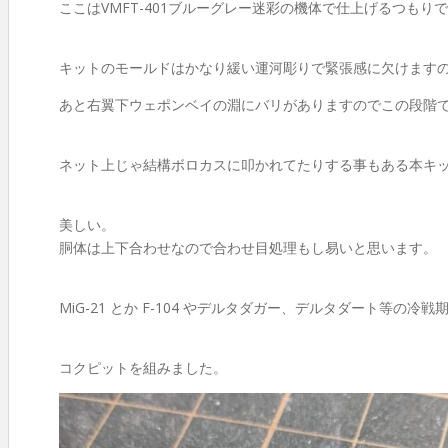
ここはVMFT-401ブルーグレー迷彩の機体で仕上げるつもり
キットのモールドはかなり緩い運河彫りで緊張感に欠けますの
あと右翼下ウェポンベイの淵にバリがありますのでこの段階
ネット上じゃ結構ボロカスに叩かれてたりする事もある本キ
美しい。
胴体は上下合わせなので合わせ目処理もし易いと思います。
MiG-21 とか F-104 やデルタダガー、デルタダート等
コクピットを組みました。