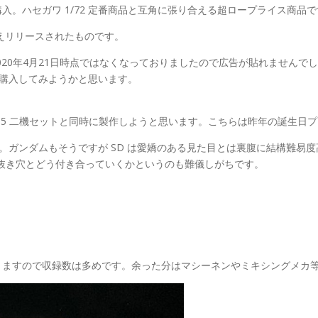
。ハセガワ 1/72 定番商品と互角に張り合える超ロープライス商品
替えリリースされたものです。
2020年4月21日時点ではなくなっておりましたので広告が貼れません
ら購入してみようかと思います。
F-5 二機セットと同時に製作しようと思います。こちらは昨年の誕生
す。ガンダムもそうですが SD は愛嬌のある見た目とは裏腹に結構難易
抜き穴とどう付き合っていくかというのも難儀しがちです。
りますので収録数は多めです。余った分はマシーネンやミキシングメカ