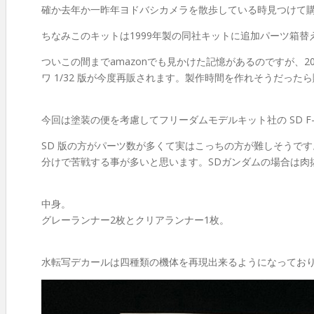
確か去年か一昨年ヨドバシカメラを散歩している時見つけて購入
ちなみこのキットは1999年製の同社キットに追加パーツ箱
ついこの間までamazonでも見かけた記憶があるのですが、
ワ 1/32 版が今度再販されます。製作時間を作れそうだった
今回は塗装の便を考慮してフリーダムモデルキット社の SD 
SD 版の方がパーツ数が多くて実はこっちの方が難しそうで
分けで苦戦する事が多いと思います。SDガンダムの場合は肉
中身。
グレーランナー2枚とクリアランナー1枚。
水転写デカールは四種類の機体を再現出来るようになってお