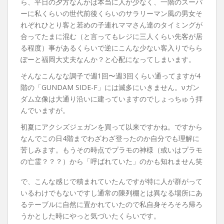
ら、平日の夕方なんかは本当に人が少なく、一階のスーパ
ーに私くらいの世代前後くらいのサラリーマン風の男女そ
れぞれひとり客と若めの子連れママさん達のタイミングが
合ってたまに混む（と言ってもレジに三人くらい先客が居
る程度）事があるくらいで逆にこんな少ない客入りでらら
ぽーと福岡大丈夫なんか？と心配になってしまいます。
そんなこんなな調子で週1回〜週3回くらい通ってますが4
階の「GUNDAM SIDE-F」には滅多にいきません。νガン
ダム立像は大通り沿いに建っていますのでしょっちゅう拝
んでいますが。
初夏にアクシズジェガンを買って以来ですかね。ですから
なんでこの日4階までわざわざ登ったのか自分でも理解に
苦しみます。もうその時点でプラモの神様（或いはプラモ
の亡霊？？？）から「呼ばれていた」のかも知れません笑
で、こんな感じで積まれていたんですが特に人が群がって
いるわけでもないですし通常の陳列棚とは異なる場所にあ
るテーブルに自然に置かれていたので私自身そろそろ帰ろ
うかとした時にやっと気づいたくらいです。