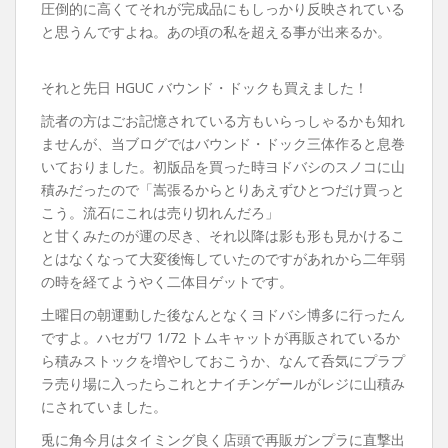
圧倒的に高くてそれが完成品にもしっかり反映されている
と思うんですよね。あの頃の私を超える事が出来るか。
それと先日 HGUC バウンド・ドックも買えました！
読者の方はごお記憶されている方もいらっしゃるかも知れ
ませんが、当ブログではバウンド・ドック三体作ると息巻
いておりました。初版品を買った時ヨドバシのスノコに山
積みだったので「嵩張るからとりあえずひとつだけ買っと
こう。流石にこれは売り切れんだろ」
と甘くみたのが運の尽き、それ以降は影も形も見かけるこ
とはなくなって大変後悔していたのですがあれから二年弱
の時を経てようやく二体目ゲットです。
土曜日の朝運動した後なんとなくヨドバシ博多に行ったん
ですよ。ハセガワ 1/72 トムキャットが再販されているか
ら積みストックを増やしておこうか、なんて呑気にプラプ
ラ売り場に入ったらこれとナイチンゲールがレジに山積み
にされていました。
兎に角今月はタイミング良く店頭で再販ガンプラに直撃出