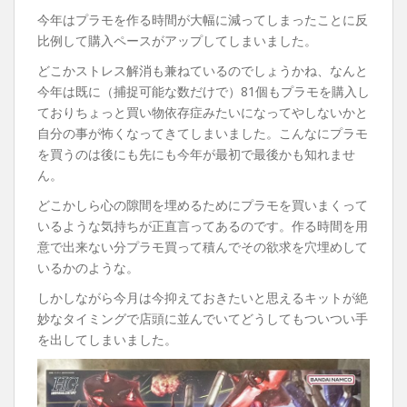
今年はプラモを作る時間が大幅に減ってしまったことに反
比例して購入ペースがアップしてしまいました。
どこかストレス解消も兼ねているのでしょうかね、なんと
今年は既に（捕捉可能な数だけで）81個もプラモを購入し
ておりちょっと買い物依存症みたいになってやしないかと
自分の事が怖くなってきてしまいました。こんなにプラモ
を買うのは後にも先にも今年が最初で最後かも知れませ
ん。
どこかしら心の隙間を埋めるためにプラモを買いまくって
いるような気持ちが正直言ってあるのです。作る時間を用
意で出来ない分プラモ買って積んでその欲求を穴埋めして
いるかのような。
しかしながら今月は今抑えておきたいと思えるキットが絶
妙なタイミングで店頭に並んでいてどうしてもついつい手
を出してしまいました。