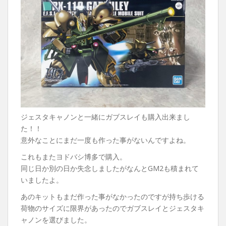
ジェスタキャノンと一緒にガブスレイも購入出来まし
た！！
意外なことにまだ一度も作った事がないんですよね。
これもまたヨドバシ博多で購入。
同じ日か別の日か失念しましたがなんとGM2も積まれて
いましたよ。
あのキットもまだ作った事がなかったのですが持ち歩ける
荷物のサイズに限界があったのでガブスレイとジェスタキ
ャノンを選びました。