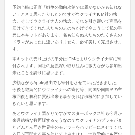
予約当時は正直「戦争の動向次第では届かないかも知れな
い」とさえ思ったりしたのですがウクライナICM社の執
念、そしてウクライナ人の執念、それを引き継いで商品を
届けてきてくれた人たちの志のおかげで今こうして私の手
元に本キットがあります。名も知らぬ人たちのたくさんの
ドラマがあったに違いありません。必ず美しく完成させま
す。
本キットの売り上げの半分はICM社よりウクライナ軍に寄
付されます。同社の意義深い取り組みに微力ながら参加出
来たことを誇りに思います。
少額ながらApple経由でも寄付をさせていただきました。
今後も継続的にウクライナへの寄付等、同国や同国民の主
権回復と勝利に貢献出来る事があれば積極的に参加してい
きたいと思います。
あとウクライナ繋がりですがマスターボックス社も今月か
来月結構な数再販するそうなのでウクライナのプラモがま
たどんどん届き世界中のモデラーをハッピーにさせてくれ
る日が再開する事を信じて止みません。地政学的にも歴史