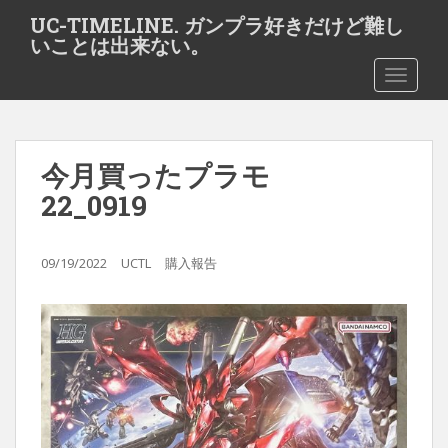
S
UC-TIMELINE. ガンプラ好きだけど難し
k
いことは出来ない。
i
TOGGLE
p
t
o
m
今月買ったプラモ
a
i
22_0919
n
c
o
09/19/2022
UCTL
購入報告
n
t
e
n
t