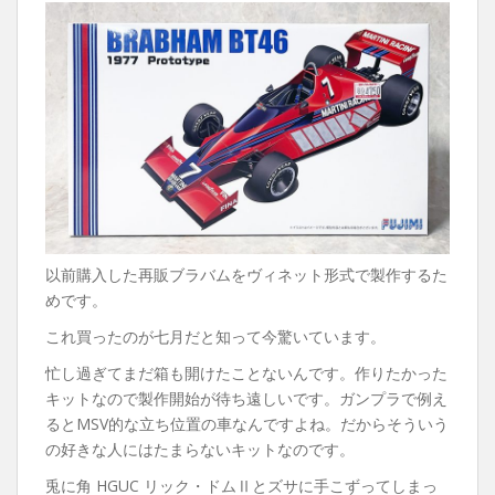
以前購入した再販ブラバムをヴィネット形式で製作するた
めです。
これ買ったのが七月だと知って今驚いています。
忙し過ぎてまだ箱も開けたことないんです。作りたかった
キットなので製作開始が待ち遠しいです。ガンプラで例え
るとMSV的な立ち位置の車なんですよね。だからそういう
の好きな人にはたまらないキットなのです。
兎に角 HGUC リック・ドムⅡとズサに手こずってしまっ