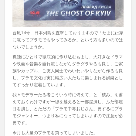
台風14号、日本列島を直撃しておりますので「たまには家
に篭ってプラモでもやってみるか」という方も多いのでは
ないでしょうか。
孤独にひとりで徹底的に作り込むもよし、大好きなドラマ
や映画や音楽を垂れ流しながらダラダラやるも良し、ご家
族やカップル、ご友人同士でわいわいやりながら作るも良
し、プラモ文化は実に幅広い人たちに楽しまれる娯楽とし
てすっかり定着しています。
我々モデラーたる者こういう時に備えて、と「積み」を蓄
えておくわけですが一線を越えると一部屋潰し、ふた部屋
目を潰し、とただの「プラモ中毒おじさん」要するにプラ
モジャンキー、つまり私になってしまいますので注意が必
要です。
今月も大量のプラモを買ってしまいました。