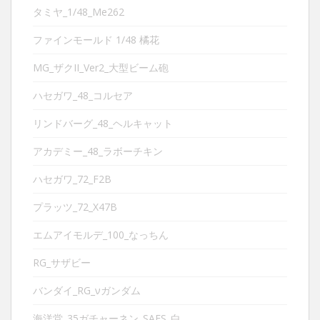
タミヤ_1/48_Me262
ファインモールド 1/48 橘花
MG_ザクII_Ver2_大型ビーム砲
ハセガワ_48_コルセア
リンドバーグ_48_ヘルキャット
アカデミー_48_ラボーチキン
ハセガワ_72_F2B
プラッツ_72_X47B
エムアイモルデ_100_なっちん
RG_サザビー
バンダイ_RG_νガンダム
海洋堂_35ガチャーネン_SAFS_白