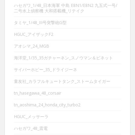
ハセガワ_1/48_日本海軍 中島 E8N1/E8N2 九五式一号/
二号水上偵察機 大和搭載機_リテイク
タミヤ_1/48_III号突撃砲G型
HGUC_アイザックF2
アオシマ_24_MGB
海洋堂_1/35_35ガチャーネン_スノウマン＆ビネット
サイバーホビー_35_ドライジーネ
童友社_カラフルキュートタンク_ストームタイガー
tn_hasegawa_48_corsair
tn_aoshima_24_honda_city_turbo2
HGUC_メッサーラ
ハセガワ_48_震電