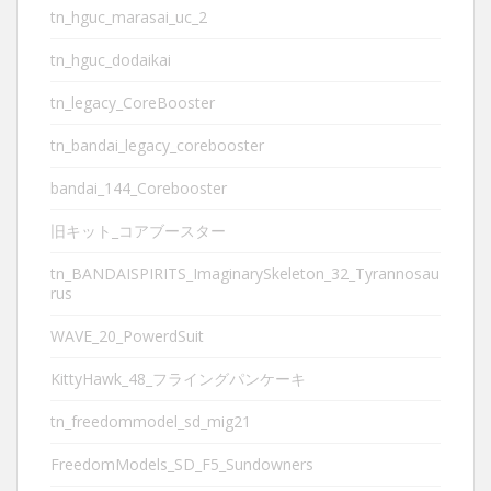
tn_hguc_marasai_uc_2
tn_hguc_dodaikai
tn_legacy_CoreBooster
tn_bandai_legacy_corebooster
bandai_144_Corebooster
旧キット_コアブースター
tn_BANDAISPIRITS_ImaginarySkeleton_32_Tyrannosau
rus
WAVE_20_PowerdSuit
KittyHawk_48_フライングパンケーキ
tn_freedommodel_sd_mig21
FreedomModels_SD_F5_Sundowners