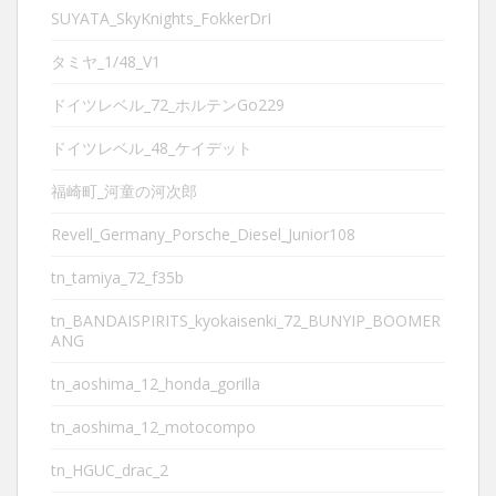
SUYATA_SkyKnights_FokkerDrI
タミヤ_1/48_V1
ドイツレベル_72_ホルテンGo229
ドイツレベル_48_ケイデット
福崎町_河童の河次郎
Revell_Germany_Porsche_Diesel_Junior108
tn_tamiya_72_f35b
tn_BANDAISPIRITS_kyokaisenki_72_BUNYIP_BOOMER
ANG
tn_aoshima_12_honda_gorilla
tn_aoshima_12_motocompo
tn_HGUC_drac_2