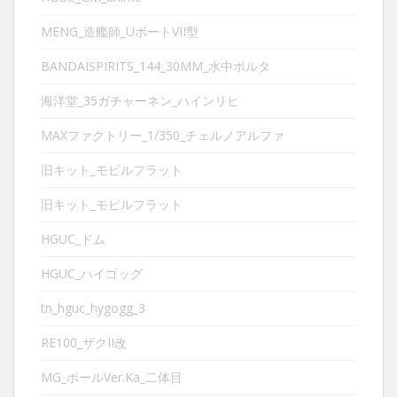
MENG_造艦師_UボートVII型
BANDAISPIRITS_144_30MM_水中ポルタ
海洋堂_35ガチャーネン_ハインリヒ
MAXファクトリー_1/350_チェルノアルファ
旧キット_モビルフラット
旧キット_モビルフラット
HGUC_ドム
HGUC_ハイゴッグ
tn_hguc_hygogg_3
RE100_ザクII改
MG_ボールVer.Ka_二体目