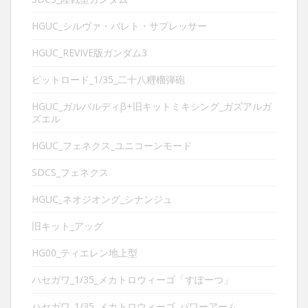
HGUC_シルヴァ・バレト・サプレッサー
HGUC_REVIVE版ガンダム3
ピットロード_1/35_二十八糎榴弾砲
HGUC_ガルバルディβ+旧キットミキシング_ガズアルガ
ズエル
HGUC_フェネクス_ユニコーンモード
SDCS_フェネクス
HGUC_ネオジオング_シナンジュ
旧キット_アッグ
HG00_ティエレン地上型
ハセガワ_1/35_メカトロウィーゴ「すぽーつ」
ハセガワ_1/35_メカトロウィーゴ_パワーアーム