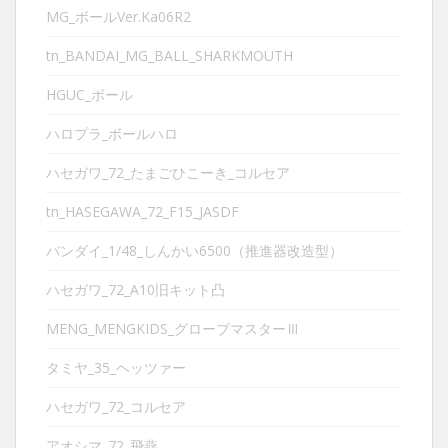
MG_ボールVer.Ka06R2
tn_BANDAI_MG_BALL_SHARKMOUTH
HGUC_ボール
ハロプラ_ボールハロ
ハセガワ_72_たまごひこーき_コルセア
tn_HASEGAWA_72_F15_JASDF
バンダイ_1/48_しんかい6500（推進器改造型）
ハセガワ_72_A10旧キット凸
MENG_MENGKIDS_グローブマスターⅢ
タミヤ_35_ヘッツァー
ハセガワ_72_コルセア
アオシマ_72_飛燕