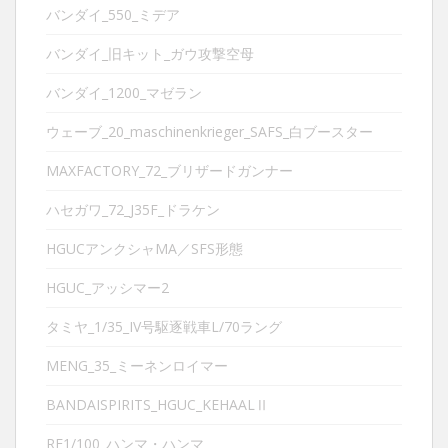
バンダイ_550_ミデア
バンダイ_旧キット_ガウ攻撃空母
バンダイ_1200_マゼラン
ウェーブ_20_maschinenkrieger_SAFS_白ブースター
MAXFACTORY_72_ブリザードガンナー
ハセガワ_72_J35F_ドラケン
HGUCアンクシャMA／SFS形態
HGUC_アッシマー2
タミヤ_1/35_IV号駆逐戦車L/70ラング
MENG_35_ミーネンロイマー
BANDAISPIRITS_HGUC_KEHAALⅡ
RE1/100_ハンマ・ハンマ