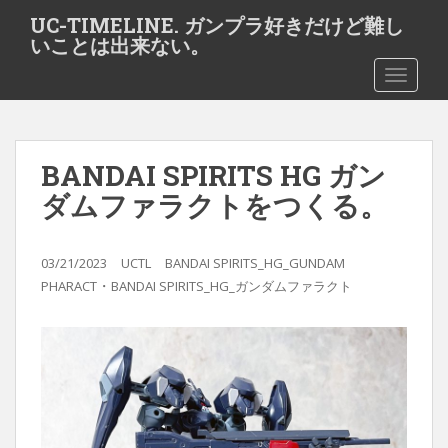
S
UC-TIMELINE. ガンプラ好きだけど難し
k
いことは出来ない。
i
TOGGLE
p
t
o
m
BANDAI SPIRITS HG ガン
a
i
ダムファラクトをつくる。
n
c
o
03/21/2023
UCTL
BANDAI SPIRITS_HG_GUNDAM
・
n
PHARACT
BANDAI SPIRITS_HG_ガンダムファラクト
t
e
n
t