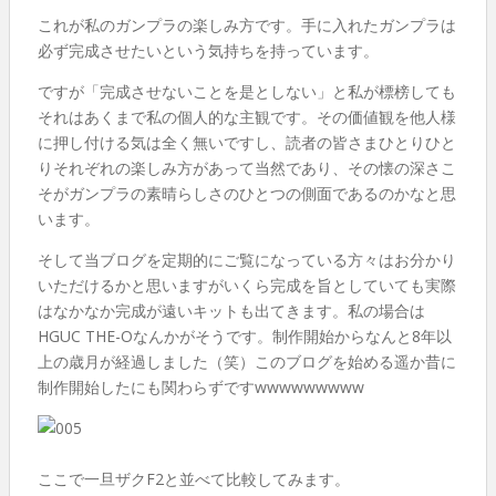
これが私のガンプラの楽しみ方です。手に入れたガンプラは
必ず完成させたいという気持ちを持っています。
ですが「完成させないことを是としない」と私が標榜しても
それはあくまで私の個人的な主観です。その価値観を他人様
に押し付ける気は全く無いですし、読者の皆さまひとりひと
りそれぞれの楽しみ方があって当然であり、その懐の深さこ
そがガンプラの素晴らしさのひとつの側面であるのかなと思
います。
そして当ブログを定期的にご覧になっている方々はお分かり
いただけるかと思いますがいくら完成を旨としていても実際
はなかなか完成が遠いキットも出てきます。私の場合は
HGUC THE-Oなんかがそうです。制作開始からなんと8年以
上の歳月が経過しました（笑）このブログを始める遥か昔に
制作開始したにも関わらずですwwwwwwwww
ここで一旦ザクF2と並べて比較してみます。