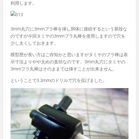
利用します。
3mm丸穴に3mmプラ棒を挿し胴体に接続するという算段な
のですが今回タミヤの3mmプラ丸棒を使用しますので穴を
少し太くしておきます。
模型歴が長い方はご存知かと思いますがタミヤのプラ棒は表
示寸法よりやや太めの直径なのです。3mm丸穴にタミヤの
3mmプラ丸棒はそのままでは挿すことが出来ません。
ということで3.2mmのドリルで穴を拡げました。