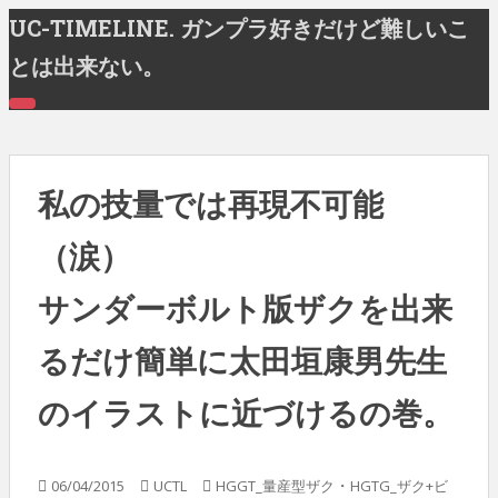
S
UC-TIMELINE. ガンプラ好きだけど難しいこ
k
とは出来ない。
i
p
T
t
O
G
o
G
m
L
E
私の技量では再現不可能
a
N
A
i
V
（涙）
n
I
G
c
A
サンダーボルト版ザクを出来
T
o
I
n
O
N
るだけ簡単に太田垣康男先生
t
e
のイラストに近づけるの巻。
n
t
・
06/04/2015
UCTL
HGGT_量産型ザク
HGTG_ザク+ビ