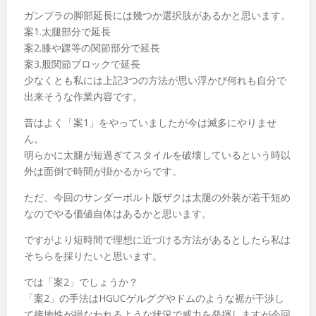
ガンプラの脚部延長には幾つか選択肢があるかと思います。
案1.太腿部分で延長
案2.膝や踝等の関節部分で延長
案3.股関節ブロックで延長
少なくとも私には上記3つの方法が思い浮かび何れも自分で
出来そうな作業内容です。
昔はよく「案1」をやっていましたが今は滅多にやりませ
ん。
明らかに太腿が短過ぎてスタイルを破壊しているという時以
外は面倒で時間が掛かるからです。
ただ、今回のサンダーボルト版ザクは太腿の外装が若干短め
なのでやる価値自体はあるかと思います。
ですがより短時間で理想に近づける方法があるとしたら私は
そちらを採りたいと思います。
では「案2」でしょうか？
「案2」の手法はHGUCゲルググやドムのような裾が干渉し
て接地性が損なわれるような状況で威力を発揮しますが今回