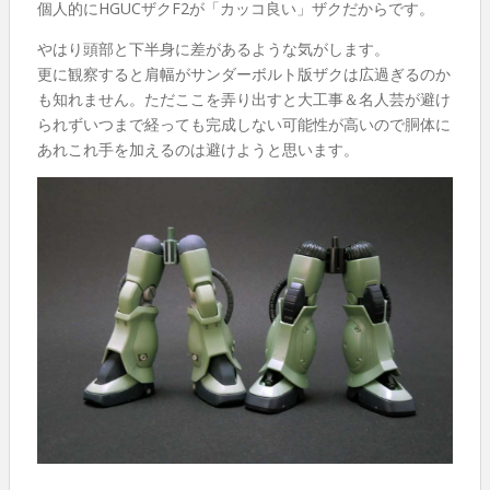
個人的にHGUCザクF2が「カッコ良い」ザクだからです。
やはり頭部と下半身に差があるような気がします。
更に観察すると肩幅がサンダーボルト版ザクは広過ぎるのか
も知れません。ただここを弄り出すと大工事＆名人芸が避け
られずいつまで経っても完成しない可能性が高いので胴体に
あれこれ手を加えるのは避けようと思います。