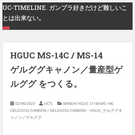
S
UC-TIMELINE. ガンプラ好きだけど難しいこ
k
とは出来ない。
i
p
T
t
O
G
o
G
m
L
E
HGUC MS-14C / MS-14
a
N
A
i
V
ゲルググキャノン／量産型ゲ
n
I
G
c
A
ルググ をつくる。
T
o
I
n
O
N
t
e
02/06/2023
UCTL
BANDAI HGUC 1/144 MS-14C
n
・
GELGOOG-CANNON / GELGOOG-CANNON
HGUC_ゲルググキ
t
ャノン／ゲルググ