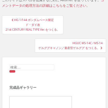
メントデータの処理方法の詳細はこちらをご覧ください
。
HG 1/144 ガンダムベース限定
投稿ナビゲーション
ド・ダイ改
21st CENTURY REAL TYPE Ver.をつくる。
HGUC MS-14C / MS-14
ゲルググキャノン／量産型ゲルググ をつくる。
検索:
完成品ギャラリー