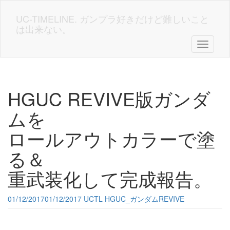
Skip
to
UC-TIMELINE. ガンプラ好きだけど難しいこと
main
は出来ない。
content
Toggle n
HGUC REVIVE版ガンダ
ムを
ロールアウトカラーで塗
る＆
重武装化して完成報告。
01/12/2017
01/12/2017
UCTL
HGUC_ガンダムREVIVE