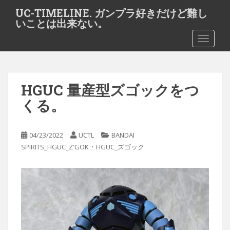
S
UC-TIMELINE. ガンプラ好きだけど難し
k
いことは出来ない。
i
TOGGLE
p
t
o
m
HGUC 量産型ズゴックをつ
a
i
くる。
n
c
o
04/23/2022
UCTL
BANDAI
・
n
SPIRITS_HGUC_Z'GOK
HGUC_ズゴック
t
e
n
t