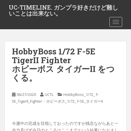
S
UC-TIMELINE. ガンプラ好きだけど難し
k
いことは出来ない。
i
TOGGLE
p
t
o
m
HobbyBoss 1/72 F-5E
a
i
TigerII Fighter
n
ホビーボス タイガーII をつ
c
くる。
o
n
t
06/27/2020
UCTL
HobbyBoss_1/72_ F-
e
・
5E_TigerII_Fighter
ホビーボス_1/72_ F-5E_タイガーII
n
t
今週中の完成を目指しておったのですが残念ながらあと一
歩力及ばず今日のところはここまでという結果になりまし