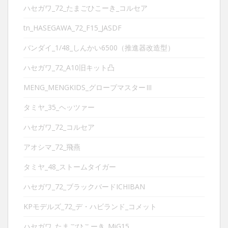
ハセガワ_72_たまごひこーき_コルセア
tn_HASEGAWA_72_F15_JASDF
バンダイ_1/48_しんかい6500（推進器改造型）
ハセガワ_72_A10旧キット凸
MENG_MENGKIDS_グローブマスターⅢ
タミヤ_35_ヘッツァー
ハセガワ_72_コルセア
アオシマ_72_飛燕
タミヤ_48_ストームタイガー
ハセガワ_72_ブラックバードICHIBAN
KPモデルズ_72_デ・ハビランド_コメット
ハセガワ_たまごひこーき_MiG15