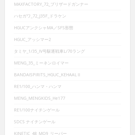
MAXFACTORY_72_ブリザードガンナー
ハセガワ_72_J35F_ドラケン
HGUCアンクシャMA／SFS形態
HGUC_アッシマー2
タミヤ_1/35_IV号駆逐戦車L/70ラング
MENG_35_ミーネンロイマー
BANDAISPIRITS_HGUC_KEHAALⅡ
RE1/100_ハンマ・ハンマ
MENG_MENGKIDS_He177
RE1/100ナイチンゲール
SDCS ナイチンゲール
KINETIC_48_MQ9_リーパー