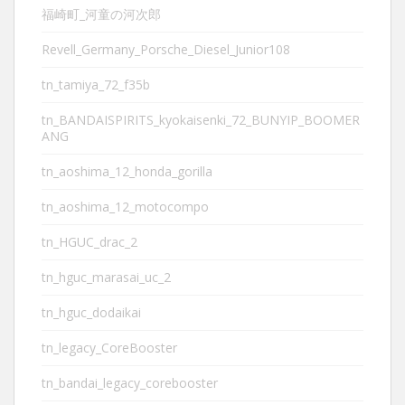
福崎町_河童の河次郎
Revell_Germany_Porsche_Diesel_Junior108
tn_tamiya_72_f35b
tn_BANDAISPIRITS_kyokaisenki_72_BUNYIP_BOOMER
ANG
tn_aoshima_12_honda_gorilla
tn_aoshima_12_motocompo
tn_HGUC_drac_2
tn_hguc_marasai_uc_2
tn_hguc_dodaikai
tn_legacy_CoreBooster
tn_bandai_legacy_corebooster