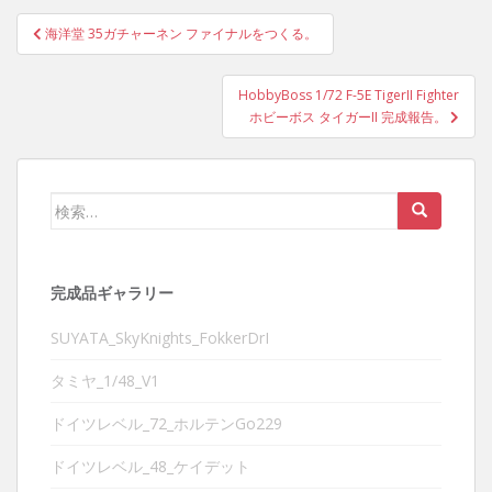
投
海洋堂 35ガチャーネン ファイナルをつくる。
稿
ナ
HobbyBoss 1/72 F-5E TigerII Fighter
ビ
ホビーボス タイガーII 完成報告。
ゲ
ー
シ
検
ョ
索:
ン
完成品ギャラリー
SUYATA_SkyKnights_FokkerDrI
タミヤ_1/48_V1
ドイツレベル_72_ホルテンGo229
ドイツレベル_48_ケイデット